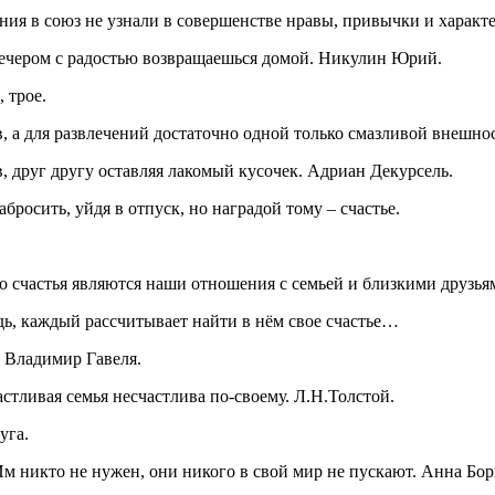
ния в союз не узнали в совершенстве нравы, привычки и характер
а вечером с радостью возвращаешься домой. Никулин Юрий.
 трое.
, а для развлечений достаточно одной только смазливой внешно
в, друг другу оставляя лакомый кусочек. Адриан Декурсель.
бросить, уйдя в отпуск, но наградой тому – счастье.
счастья являются наши отношения с семьей и близкими друзья
дь, каждый рассчитывает найти в нём свое счастье…
. Владимир Гавеля.
астливая семья несчастлива по-своему. Л.Н.Толстой.
уга.
Им никто не нужен, они никого в свой мир не пускают. Анна Бор