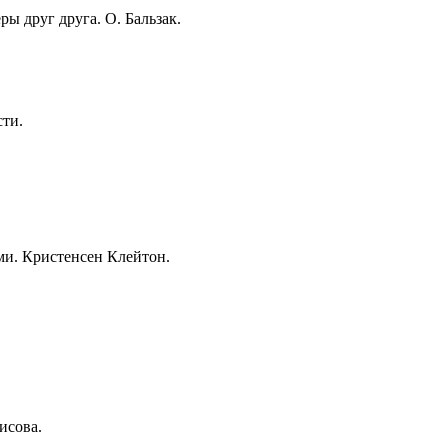
ы друг друга. О. Бальзак.
сти.
ми. Кристенсен Клейтон.
исова.