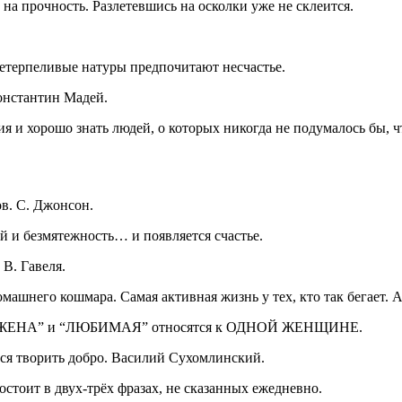
 на прочность. Разлетевшись на осколки уже не склеится.
нетерпеливые натуры предпочитают несчастье.
онстантин Мадей.
я и хорошо знать людей, о которых никогда не подумалось бы, чт
в. С. Джонсон.
ой и безмятежность… и появляется счастье.
 В. Гавеля.
омашнего кошмара. Самая активная жизнь у тех, кто так бегает. А
“ЖЕНА” и “ЛЮБИМАЯ” относятся к ОДНОЙ ЖЕНЩИНЕ.
ться творить добро. Василий Сухомлинский.
стоит в двух-трёх фразах, не сказанных ежедневно.