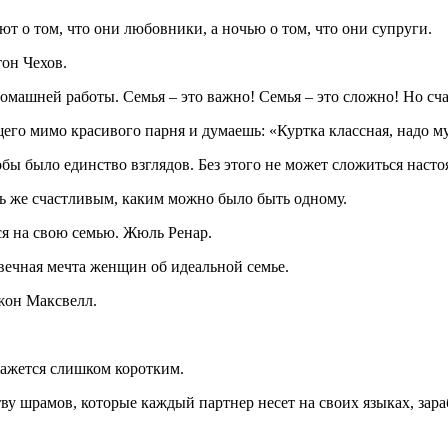
ют о том, что они любовники, а ночью о том, что они супруги.
он Чехов.
о домашней работы. Семья – это важно! Семья – это сложно! Но 
щего мимо красивого парня и думаешь: «Куртка классная, надо м
бы было единство взглядов. Без этого не может сложиться насто
ль же счастливым, каким можно было быть одному.
ься на свою семью. Жюль Ренар.
звечная мечта женщин об идеальной семье.
жон Максвелл.
кажется слишком коротким.
ву шрамов, которые каждый партнер несет на своих языках, зар