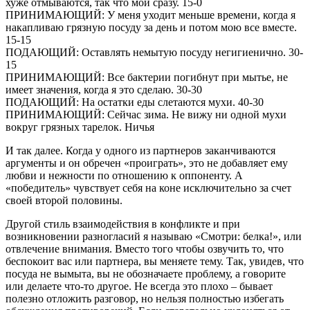
хуже отмываются, так что мой сразу. 15-0
ПРИНИМАЮЩИЙ: У меня уходит меньше времени, когда я
накапливаю грязную посуду за день и потом мою все вместе.
15-15
ПОДАЮЩИЙ: Оставлять немытую посуду негигиенично. 30-
15
ПРИНИМАЮЩИЙ: Все бактерии погибнут при мытье, не
имеет значения, когда я это сделаю. 30-30
ПОДАЮЩИЙ: На остатки еды слетаются мухи. 40-30
ПРИНИМАЮЩИЙ: Сейчас зима. Не вижу ни одной мухи
вокруг грязных тарелок. Ничья
И так далее. Когда у одного из партнеров заканчиваются
аргументы и он обречен «проиграть», это не добавляет ему
любви и нежности по отношению к оппоненту. А
«победитель» чувствует себя на коне исключительно за счет
своей второй половины.
Другой стиль взаимодействия в конфликте и при
возникновении разногласий я называю «Смотри: белка!», или
отвлечение внимания. Вместо того чтобы озвучить то, что
беспокоит вас или партнера, вы меняете тему. Так, увидев, что
посуда не вымыта, вы не обозначаете проблему, а говорите
или делаете что-то другое. Не всегда это плохо – бывает
полезно отложить разговор, но нельзя полностью избегать