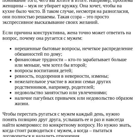
понимание того, чего вы хотите в итоге. Например, проблема
женщины – муж не убирает кружку. Она хочет, чтобы на
кухне было чисто. В таком случае, несмотря на разногласия,
они полностью решаемы. Такая ссора – это просто
экспрессивное высказывание своих желаний.
Если причина конструктивна, жена точно может ответить на
вопрос, почему она ругается с мужем:
нерешенные бытовые вопросы, нечеткое распределение
обязанностей по дому;
финансовые трудности – кто-то зарабатывает больше
или меньше, чем хотел бы второй;
вопросы воспитания детей;
ревность, подозрения в неверности, измены;
нежелательное участие в жизни семьи других
родственников, например, родителей;
недовольство занятостью или увлечениями;
наличие пагубных привычек или недовольство образом
жизни.
Чтобы перестать ругаться с мужем каждый день, нужно
понять позицию друг друга, услышать ее и раз и навсегда
найти компромисс по конкретному вопросу. Но нужно знать,
когда стоит разводиться с мужем, а когда – пытаться
договориться и наладить отношения.