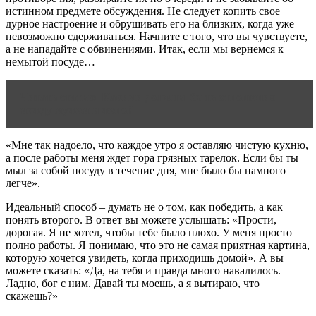
истинном предмете обсуждения. Не следует копить свое
дурное настроение и обрушивать его на близких, когда уже
невозможно сдерживаться. Начните с того, что вы чувствуете,
а не нападайте с обвинениями. Итак, если мы вернемся к
немытой посуде…
Читать статью
Какими должны быть отношения
между мужем и женой
«Мне так надоело, что каждое утро я оставляю чистую кухню,
а после работы меня ждет гора грязных тарелок. Если бы ты
мыл за собой посуду в течение дня, мне было бы намного
легче».
Идеальный способ – думать не о том, как победить, а как
понять второго. В ответ вы можете услышать: «Прости,
дорогая. Я не хотел, чтобы тебе было плохо. У меня просто
полно работы. Я понимаю, что это не самая приятная картина,
которую хочется увидеть, когда приходишь домой». А вы
можете сказать: «Да, на тебя и правда много навалилось.
Ладно, бог с ним. Давай ты моешь, а я вытираю, что
скажешь?»