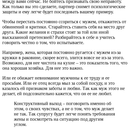
между вами сейчас. Не бойтесь признавать свою неправоту.
Как только вы это сделаете, партнер снимет психологические
защиты и ему легче будет последовать вашему примеру.
Чтобы перестать постоянно ссориться с мужем, откажитесь от
обвинений и критики. Старайтесь ставить себя на место друг
друга. Какие желания и страхи стоят за той или иной
высказанной претензией? Разбирайтесь в себе и учитесь
говорить честно о том, что испытываете.
Например, жена, которая постоянно ругается с мужем из-за
кружки в раковине, скорее всего, злится вовсе не из-за этого.
Возможно, для нее чистота на кухне – это показатель того, что
она хорошая хозяйка. Для нее это важно.
Или ее обижает невнимание мужчины к ее труду и ее
просьбам. Или ее отец всегда мыл за собой посуду, и это
казалось ей признаком заботы и любви. Так как муж этого не
делает, ей подсознательно кажется, что он ее не любит.
Конструктивный выход – поговорить именно об
этом, о своих чувствах, а не о том, что муж делает
не так. Так супругу будет легче понять требования
жены и посмотреть на ситуацию под другим
углом.