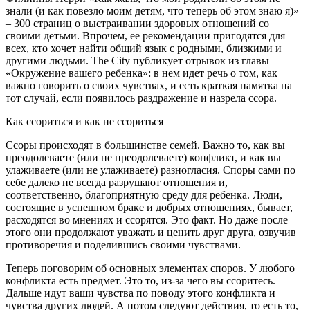
знали (и как повезло моим детям, что теперь об этом знаю я)»
– 300 страниц о выстраивании здоровых отношений со
своими детьми. Впрочем, ее рекомендации пригодятся для
всех, кто хочет найти общий язык с родными, близкими и
другими людьми. The City публикует отрывок из главы
«Окружение вашего ребенка»: в нем идет речь о том, как
важно говорить о своих чувствах, и есть краткая памятка на
тот случай, если появилось раздражение и назрела ссора.
Как ссориться и как не ссориться
Ссоры происходят в большинстве семей. Важно то, как вы
преодолеваете (или не преодолеваете) конфликт, и как вы
улаживаете (или не улаживаете) разногласия. Споры сами по
себе далеко не всегда разрушают отношения и,
соответственно, благоприятную среду для ребенка. Люди,
состоящие в успешном браке и добрых отношениях, бывает,
расходятся во мнениях и ссорятся. Это факт. Но даже после
этого они продолжают уважать и ценить друг друга, озвучив
противоречия и поделившись своими чувствами.
Теперь поговорим об основных элементах споров. У любого
конфликта есть предмет. Это то, из-за чего вы ссоритесь.
Дальше идут ваши чувства по поводу этого конфликта и
чувства других людей. А потом следуют действия, то есть то,