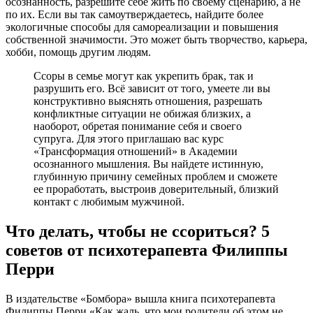
осознанность, разрешите себе жить по своему сценарию, а не
по их. Если вы так самоутверждаетесь, найдите более
экологичные способы для самореализации и повышения
собственной значимости. Это может быть творчество, карьера,
хобби, помощь другим людям.
Ссоры в семье могут как укрепить брак, так и
разрушить его. Всё зависит от того, умеете ли вы
конструктивно выяснять отношения, разрешать
конфликтные ситуации не обижая близких, а
наоборот, обретая понимание себя и своего
супруга. Для этого приглашаю вас курс
«Трансформация отношений» в Академии
осознанного мышления. Вы найдете истинную,
глубинную причину семейных проблем и сможете
ее проработать, выстроив доверительный, близкий
контакт с любимым мужчиной.
Что делать, чтобы не ссориться? 5
советов от психотерапевта Филиппы
Перри
В издательстве «Бомбора» вышла книга психотерапевта
Филиппы Перри «Как жаль, что мои родители об этом не