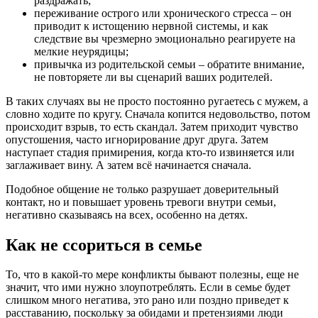
раздражать;
переживание острого или хронического стресса – он
приводит к истощению нервной системы, и как
следствие вы чрезмерно эмоционально реагируете на
мелкие неурядицы;
привычка из родительской семьи – обратите внимание,
не повторяете ли вы сценарий ваших родителей.
В таких случаях вы не просто постоянно ругаетесь с мужем, а
словно ходите по кругу. Сначала копится недовольство, потом
происходит взрыв, то есть скандал. Затем приходит чувство
опустошения, часто игнорирование друг друга. Затем
наступает стадия примирения, когда кто-то извиняется или
заглаживает вину. А затем всё начинается сначала.
Подобное общение не только разрушает доверительный
контакт, но и повышает уровень тревоги внутри семьи,
негативно сказываясь на всех, особенно на детях.
Как не ссориться в семье
То, что в какой-то мере конфликты бывают полезны, еще не
значит, что ими нужно злоупотреблять. Если в семье будет
слишком много негатива, это рано или поздно приведет к
расставанию, поскольку за обидами и претензиями люди