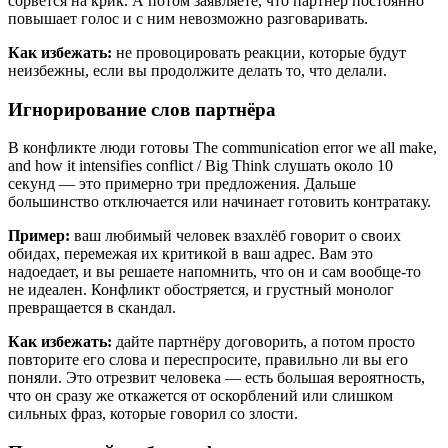
сорвётся на крик. А потом заявляете, что партнёр постоянно
повышает голос и с ним невозможно разговаривать.
Как избежать:
не провоцировать реакции, которые будут
неизбежны, если вы продолжите делать то, что делали.
Игнорирование слов партнёра
В конфликте люди готовы The communication error we all make,
and how it intensifies conflict / Big Think слушать около 10
секунд — это примерно три предложения. Дальше
большинство отключается или начинает готовить контратаку.
Пример:
ваш любимый человек взахлёб говорит о своих
обидах, перемежая их критикой в ваш адрес. Вам это
надоедает, и вы решаете напомнить, что он и сам вообще-то
не идеален. Конфликт обостряется, и грустный монолог
превращается в скандал.
Как избежать:
дайте партнёру договорить, а потом просто
повторите его слова и переспросите, правильно ли вы его
поняли. Это отрезвит человека — есть большая вероятность,
что он сразу же откажется от оскорблений или слишком
сильных фраз, которые говорил со злости.