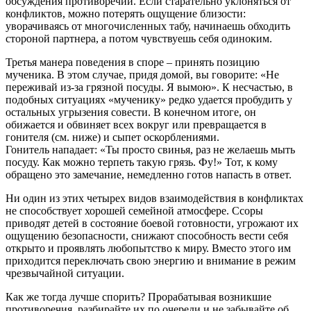
обсуждения противоречий. Если старательно уклоняться от
конфликтов, можно потерять ощущение близости:
уворачиваясь от многочисленных табу, начинаешь обходить
стороной партнера, а потом чувствуешь себя одиноким.
Третья манера поведения в споре – принять позицию
мученика. В этом случае, придя домой, вы говорите: «Не
переживай из-за грязной посуды. Я вымою». К несчастью, в
подобных ситуациях «мученику» редко удается пробудить у
остальных угрызения совести. В конечном итоге, он
обижается и обвиняет всех вокруг или превращается в
гонителя (см. ниже) и сыпет оскорблениями.
Гонитель нападает: «Ты просто свинья, раз не желаешь мыть
посуду. Как можно терпеть такую грязь. Фу!» Тот, к кому
обращено это замечание, немедленно готов напасть в ответ.
Ни один из этих четырех видов взаимодействия в конфликтах
не способствует хорошей семейной атмосфере. Ссоры
приводят детей в состояние боевой готовности, угрожают их
ощущению безопасности, снижают способность вести себя
открыто и проявлять любопытство к миру. Вместо этого им
приходится переключать свою энергию и внимание в режим
чрезвычайной ситуации.
Как же тогда лучше спорить? Прорабатывая возникшие
противоречия, разбирайте их по очереди и не забывайте об