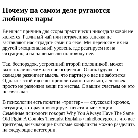
Почему на самом деле ругаются
любящие пары
Внешняя причина для ссоры практически никогда таковой не
является. Разлитый чай или потраченная заначка не
заставляют нас страдать сами по себе. Мы переносим их на
другой эмоциональный уровень, где реагируем не на
ситуацию, а на наши мысли по поводу неё.
Так, беспорядок, устроенный второй половинкой, может
вызвать лишь мимолётное огорчение. Огонь будущего
скандала разжигает мысль, что партнёр о вас не заботится.
Однако к этой идее вы пришли самостоятельно, а человек
просто не разложил вещи по местам. С вашим счастьем он это
не связывал.
В психологии есть понятие «триггер» — спусковой крючок,
ситуация, которая провоцирует негативные эмоции.
Семейные психологи говорят Why You Always Have The Same
Old Fight: A Couples Therapist Explains / mindbodygreen , что все
триггеры, вызывающие бытовые конфликты можно разделить
на следующие категории.