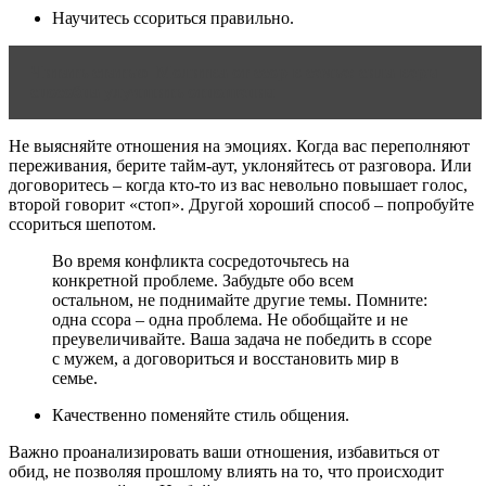
Научитесь ссориться правильно.
Читать статью
Молитва от ссор в семье: сила веры
способна улучшить отношения
Не выясняйте отношения на эмоциях. Когда вас переполняют
переживания, берите тайм-аут, уклоняйтесь от разговора. Или
договоритесь – когда кто-то из вас невольно повышает голос,
второй говорит «стоп». Другой хороший способ – попробуйте
ссориться шепотом.
Во время конфликта сосредоточьтесь на
конкретной проблеме. Забудьте обо всем
остальном, не поднимайте другие темы. Помните:
одна ссора – одна проблема. Не обобщайте и не
преувеличивайте. Ваша задача не победить в ссоре
с мужем, а договориться и восстановить мир в
семье.
Качественно поменяйте стиль общения.
Важно проанализировать ваши отношения, избавиться от
обид, не позволяя прошлому влиять на то, что происходит