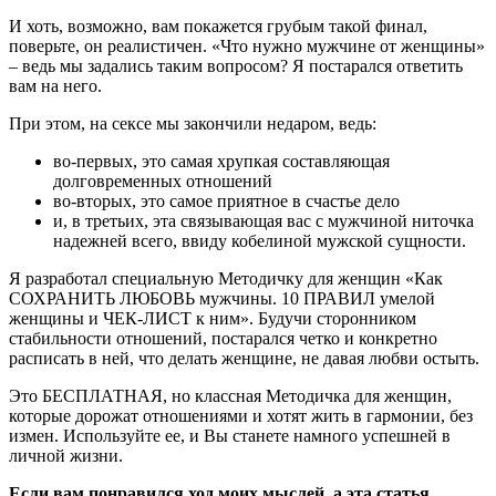
И хоть, возможно, вам покажется грубым такой финал,
поверьте, он реалистичен. «Что нужно мужчине от женщины»
– ведь мы задались таким вопросом? Я постарался ответить
вам на него.
При этом, на сексе мы закончили недаром, ведь:
во-первых, это самая хрупкая составляющая
долговременных отношений
во-вторых, это самое приятное в счастье дело
и, в третьих, эта связывающая вас с мужчиной ниточка
надежней всего, ввиду кобелиной мужской сущности.
Я разработал специальную Методичку для женщин «Как
СОХРАНИТЬ ЛЮБОВЬ мужчины. 10 ПРАВИЛ умелой
женщины и ЧЕК-ЛИСТ к ним». Будучи сторонником
стабильности отношений, постарался четко и конкретно
расписать в ней, что делать женщине, не давая любви остыть.
Это БЕСПЛАТНАЯ, но классная Методичка для женщин,
которые дорожат отношениями и хотят жить в гармонии, без
измен. Используйте ее, и Вы станете намного успешней в
личной жизни.
Если вам понравился ход моих мыслей, а эта статья