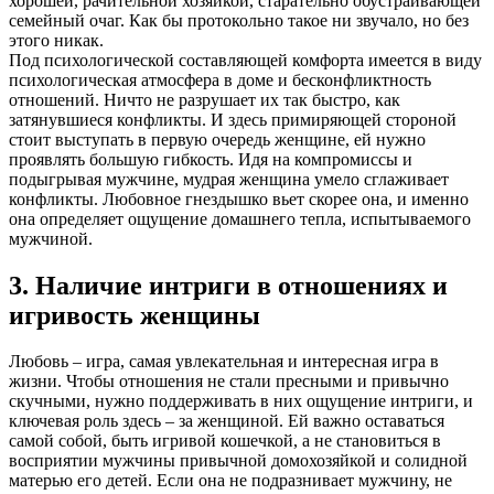
хорошей, рачительной хозяйкой, старательно обустраивающей
семейный очаг. Как бы протокольно такое ни звучало, но без
этого никак.
Под психологической составляющей комфорта имеется в виду
психологическая атмосфера в доме и бесконфликтность
отношений. Ничто не разрушает их так быстро, как
затянувшиеся конфликты. И здесь примиряющей стороной
стоит выступать в первую очередь женщине, ей нужно
проявлять большую гибкость. Идя на компромиссы и
подыгрывая мужчине, мудрая женщина умело сглаживает
конфликты. Любовное гнездышко вьет скорее она, и именно
она определяет ощущение домашнего тепла, испытываемого
мужчиной.
3. Наличие интриги в отношениях и
игривость женщины
Любовь – игра, самая увлекательная и интересная игра в
жизни. Чтобы отношения не стали пресными и привычно
скучными, нужно поддерживать в них ощущение интриги, и
ключевая роль здесь – за женщиной. Ей важно оставаться
самой собой, быть игривой кошечкой, а не становиться в
восприятии мужчины привычной домохозяйкой и солидной
матерью его детей. Если она не подразнивает мужчину, не