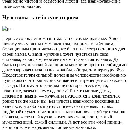
уравнение чистой и безмерной любви, где взаимоуважение
помножено надвое.
Чувствовать себя супергероем
Первые сорок лет в жизни мальчика самые тяжелые. А все
потому что маленьким мальчиком, пушистым зайчиком,
беззащитным цветочком он уже был и навсегда останется для
своей мамы. С вами мужчина хочет чувствовать себя
сильным, взрослым, незаменимым и самостоятельным. Да
быть героем для своей женщины мужчине просто необходимо,
даже закрывая глаза на все жалобы, обиды, температуру 36,8.
Представителям сильной половины человечества необходимо
чувствовать, что вы им восхищаетесь и трепещете от каждого
взгляда. Потому что если вы не восторгаетесь им, то,
извините, зачем вы ему сдались? Так что милые дамы,
держите в памяти — мужчины нуждаются в комплементах
ровно так же как и вы. Без чувства взаимного восхищения
вянет все, и любовь в этом списке самая первая. Только
подбирайте уместные эпитеты, которые звучат убедительною.
Скажем, железный кулак, каменная стена, воин, самый
мужественный, самый сильный. А вот все эти «мой принц»,
«мой ангел» и «красавчик» оставьте мамочкам.