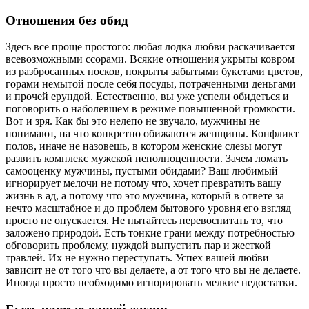
Отношения без обид
Здесь все проще простого: любая лодка любви раскачивается
всевозможными ссорами. Всякие отношения укрыты ковром
из разбросанных носков, покрыты забытыми букетами цветов,
горами немытой после себя посуды, потраченными деньгами
и прочей ерундой. Естественно, вы уже успели обидеться и
поговорить о наболевшем в режиме повышенной громкости.
Вот и зря. Как бы это нелепо не звучало, мужчины не
понимают, на что конкретно обижаются женщины. Конфликт
полов, иначе не назовешь, в котором женские слезы могут
развить комплекс мужской неполноценности. Зачем ломать
самооценку мужчины, пустыми обидами? Ваш любимый
игнорирует мелочи не потому что, хочет превратить вашу
жизнь в ад, а потому что это мужчина, который в ответе за
нечто масштабное и до проблем бытового уровня его взгляд
просто не опускается. Не пытайтесь перевоспитать то, что
заложено природой. Есть тонкие грани между потребностью
обговорить проблему, нуждой выпустить пар и жесткой
травлей. Их не нужно переступать. Успех вашей любви
зависит не от того что вы делаете, а от того что вы не делаете.
Иногда просто необходимо игнорировать мелкие недостатки.