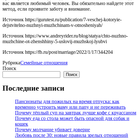
вас является любимый человек. Вы обязательно найдете этот
метод, если проявите заботу и внимание.
Источник
https://gurutest.ru/publication/7-veschej-kotoryie-
dejstvitelno-nuzhnyi-muzhchinam-v-otnosheniyah/
Источник
https://www.andreyrider.ru/blog/statya/chto-nuzhno-
muzhchine-ot-zhenshhiny-5-uslovij-muzhskoj-lyubvi
Источник
https://fb.ru/post/marriage/2022/1/17/344204
Рубрика
Семейные отношения
Поиск
Поиск
Последние записи
Пансионаты для пожилых на время отпуска: как
временно устроить маму или папу и не переживать
Почему тёплый суп на завтрак лучше кофе с круассаном
Почему еда со стола может быть опасной для собак и
кошек
Почему молчание убивает доверие
Любовь после 30: новые правила зрелых отношений