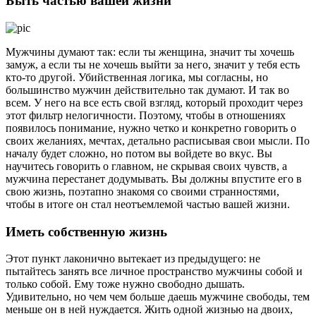
Быть частью вашей жизни
Мужчины думают так: если ты женщина, значит ты хочешь
замуж, а если ты не хочешь выйти за него, значит у тебя есть
кто-то другой. Убийственная логика, мы согласны, но
большинство мужчин действительно так думают. И так во
всем. У него на все есть свой взгляд, который проходит через
этот фильтр нелогичности. Поэтому, чтобы в отношениях
появилось понимание, нужно четко и конкретно говорить о
своих желаниях, мечтах, детально расписывая свои мысли. По
началу будет сложно, но потом вы войдете во вкус. Вы
научитесь говорить о главном, не скрывая своих чувств, а
мужчина перестанет додумывать. Вы должны впустите его в
свою жизнь, поэтапно знакомя со своими странностями,
чтобы в итоге он стал неотъемлемой частью вашей жизни.
Иметь собственную жизнь
Этот пункт лаконично вытекает из предыдущего: не
пытайтесь занять все личное пространство мужчины собой и
только собой. Ему тоже нужно свободно дышать.
Удивительно, но чем чем больше даешь мужчине свободы, тем
меньше он в ней нуждается. Жить одной жизнью на двоих,