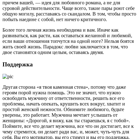
причем вашей, — идея для любовного романа, а не для
суровой действительности. Чаще всего, такие пары роют себе
общую могилу, расставаясь со скандалом. В том, чтобы просто
побыть наедине с собой, нет ничего критичного.
Более того личная жизнь необходима и вам. Иначе как
развиваться, как расти, как оставаться желанной и любимой,
если ваши отношения топчутся на одной ноге? Нельзя боятся
жить своей жизнь. Парадокс любви заключается в том, что
двое становятся одним целым, оставаясь двумя.
Поддержка
Другая сторона «я твоя каменная стена», потому что даже
героям порой нужна помощь. Это не значит, что нужно
освободить мужчину от ответственности, решить все его
проблемы, начать опекать, крушить всех вокруг, хватит и
простой женской нежности. Обнимите любимого, будьте
уверены, это работает. Мужчина мечтает услышать от
женщины: «Дорогой, я вижу, как ты стараешься, я с тобой».
Поймите, все что делает мужчина, все что он достигает, все к
чему стремится, он делает ради вас, и, может, чуть-чуть для
себя. Вы его мотиватор, вы его стимул и вы его поддержка.