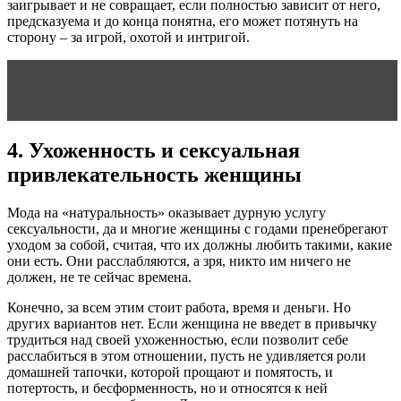
заигрывает и не совращает, если полностью зависит от него,
предсказуема и до конца понятна, его может потянуть на
сторону – за игрой, охотой и интригой.
Читать статью
Демократическая семья — это что
такое? Что за тип семьи?
4. Ухоженность и сексуальная
привлекательность женщины
Мода на «натуральность» оказывает дурную услугу
сексуальности, да и многие женщины с годами пренебрегают
уходом за собой, считая, что их должны любить такими, какие
они есть. Они расслабляются, а зря, никто им ничего не
должен, не те сейчас времена.
Конечно, за всем этим стоит работа, время и деньги. Но
других вариантов нет. Если женщина не введет в привычку
трудиться над своей ухоженностью, если позволит себе
расслабиться в этом отношении, пусть не удивляется роли
домашней тапочки, которой прощают и помятость, и
потертость, и бесформенность, но и относятся к ней