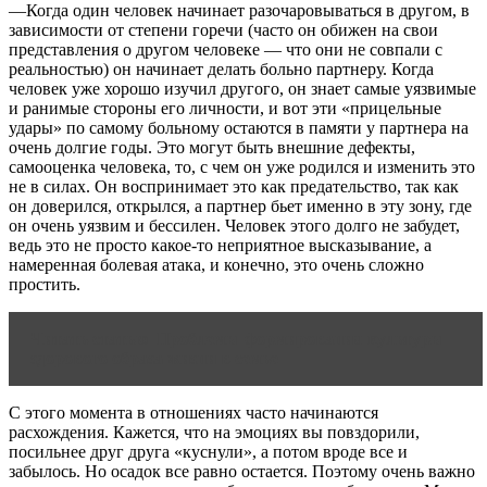
—Когда один человек начинает разочаровываться в другом, в
зависимости от степени горечи (часто он обижен на свои
представления о другом человеке — что они не совпали с
реальностью) он начинает делать больно партнеру. Когда
человек уже хорошо изучил другого, он знает самые уязвимые
и ранимые стороны его личности, и вот эти «прицельные
удары» по самому больному остаются в памяти у партнера на
очень долгие годы. Это могут быть внешние дефекты,
самооценка человека, то, с чем он уже родился и изменить это
не в силах. Он воспринимает это как предательство, так как
он доверился, открылся, а партнер бьет именно в эту зону, где
он очень уязвим и бессилен. Человек этого долго не забудет,
ведь это не просто какое-то неприятное высказывание, а
намеренная болевая атака, и конечно, это очень сложно
простить.
Читать статью
Проблемы формирования культуры
здорового образа жизни в семье
С этого момента в отношениях часто начинаются
расхождения. Кажется, что на эмоциях вы повздорили,
посильнее друг друга «куснули», а потом вроде все и
забылось. Но осадок все равно остается. Поэтому очень важно