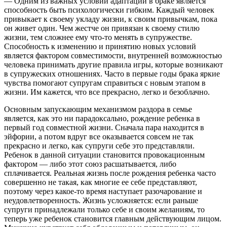
— Одним из важных условий адаптации в браке является
способность быть психологически гибким. Каждый человек
привыкает к своему укладу жизни, к своим привычкам, пока
он живет один. Чем жестче он привязан к своему стилю
жизни, тем сложнее ему что-то менять в супружестве.
Способность к изменению и принятию новых условий
является фактором совместимости, внутренней возможностью
человека принимать другие правила игры, которые возникают
в супружеских отношениях. Часто в первые годы брака яркие
чувства помогают супругам справиться с новым этапом в
жизни. Им кажется, что все прекрасно, легко и безоблачно.
Основным запускающим механизмом раздора в семье
является, как это ни парадоксально, рождение ребенка в
первый год совместной жизни. Сначала пара находится в
эйфории, а потом вдруг все оказывается совсем не так
прекрасно и легко, как супруги себе это представляли.
Ребенок в данной ситуации становится провокационным
фактором — либо этот союз расшатывается, либо
сплачивается. Реальная жизнь после рождения ребенка часто
совершенно не такая, как многие ее себе представляют,
поэтому через какое-то время наступает разочарование и
неудовлетворенность. Жизнь усложняется: если раньше
супруги принадлежали только себе и своим желаниям, то
теперь уже ребенок становится главным действующим лицом.