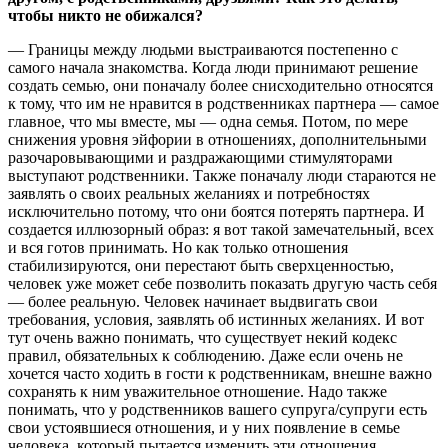
чтобы никто не обижался?
— Границы между людьми выстраиваются постепенно с
самого начала знакомства. Когда люди принимают решение
создать семью, они поначалу более снисходительно относятся
к тому, что им не нравится в родственниках партнера — самое
главное, что мы вместе, мы — одна семья. Потом, по мере
снижения уровня эйфории в отношениях, дополнительными
разочаровывающими и раздражающими стимуляторами
выступают родственники. Также поначалу люди стараются не
заявлять о своих реальных желаниях и потребностях
исключительно потому, что они боятся потерять партнера. И
создается иллюзорный образ: я вот такой замечательный, всех
и вся готов принимать. Но как только отношения
стабилизируются, они перестают быть сверхценностью,
человек уже может себе позволить показать другую часть себя
— более реальную. Человек начинает выдвигать свои
требования, условия, заявлять об истинных желаниях. И вот
тут очень важно понимать, что существует некий кодекс
правил, обязательных к соблюдению. Даже если очень не
хочется часто ходить в гости к родственникам, внешне важно
сохранять к ним уважительное отношение. Надо также
понимать, что у родственников вашего супруга/супруги есть
свои устоявшиеся отношения, и у них появление в семье
человека, который пытается изменить эти отношения,