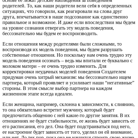
основе ее лежат детские наблюдения за поведением
родителей. То, как наши родители вели себя в определенных
ситуациях, что говорили, как реагировали на слова друг
друга, впечатывается в наше подсознание как единственно
правильное и возможное. И даже если впоследствии мы будем
на уровне сознания отвергать эту модель поведения,
бессознательно мы будем ее воспроизводить.
Если отношения между родителями были сложными, то
воспроизводя их модель поведения, мы будем разрушать
собственные отношения. Но поскольку нам очень трудно эту
модель поведения осознать – ведь мы впитали ее буквально с
молоком матери – ее очень трудно изменить. Для
корректировки неудачных моделей поведения Создателем
придуман очень хитрый механизм: мы бессознательно ищем
партнера, который проявляет и усиливает наши “негативные”
стороны. В этом смысле выбор партнера на каждом
жизненном этапе всегда идеален.
Если женщина, например, склонна к зависимости, к слиянию,
то она обязательно встретит мужчину, который будет
предпочитать общению с ней какие-то другие занятия. В их
отношениях не будет стабильности, ее жизнь будет зависеть от
его расписания, его дел. Она будет подстраиваться под него,
ее настроение будет зависеть от того, уделил он ей внимание,
или нет. До тех пор, пока она не научится строить свою жизнь