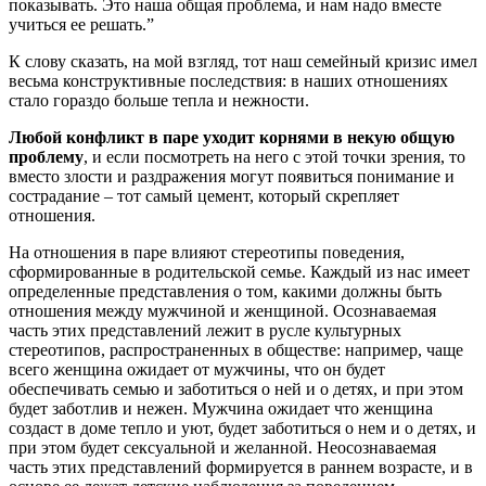
показывать. Это наша общая проблема, и нам надо вместе
учиться ее решать.”
К слову сказать, на мой взгляд, тот наш семейный кризис имел
весьма конструктивные последствия: в наших отношениях
стало гораздо больше тепла и нежности.
Любой конфликт в паре уходит корнями в некую общую
проблему
, и если посмотреть на него с этой точки зрения, то
вместо злости и раздражения могут появиться понимание и
сострадание – тот самый цемент, который скрепляет
отношения.
На отношения в паре влияют стереотипы поведения,
сформированные в родительской семье. Каждый из нас имеет
определенные представления о том, какими должны быть
отношения между мужчиной и женщиной. Осознаваемая
часть этих представлений лежит в русле культурных
стереотипов, распространенных в обществе: например, чаще
всего женщина ожидает от мужчины, что он будет
обеспечивать семью и заботиться о ней и о детях, и при этом
будет заботлив и нежен. Мужчина ожидает что женщина
создаст в доме тепло и уют, будет заботиться о нем и о детях, и
при этом будет сексуальной и желанной. Неосознаваемая
часть этих представлений формируется в раннем возрасте, и в