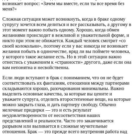
возникает вопрос: «Зачем мы вместе, если ты все время без
меня?»
Сложная ситуация может возникнуть, когда в браке одному
супругу хочется всем делиться и все рассказывать, а другому в
этот момент важно побыть одному. Хорошо, когда обмен
желаниями происходит в вежливой и уважительной форме, и
никто при этом не обижается. Каждый человек смотрит «со
своей колокольни», поэтому если у вас никогда не возникает
желания побыть в одиночестве, вряд ли вы поймете человека,
у которого такое желание есть. Но в этой ситуации важно
отнестись с уважением к «странности» другого, даже если она
вам непонятна и несвойственна.
Если люди вступают в брак с пониманием, что он не будет
соответствовать их фантазиям, отношения между партнерами
складываются хорошо, разочарования минимальны. Важно
выделить основные качества, за которые вы цените и
уважаете супруга, отделить второстепенные вещи, на которые
можно закрыть глаза, и дать партнеру свободу. Обычно
мелочные придирки — это и есть результат
неудовлетворенности от несоответствия наших
представлений и реальности. Часто это заканчивается
разрывом или выливается в сложные мучительные
отношения. Брак — это прежде всего внутренняя работа над