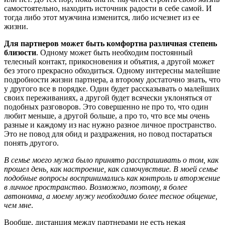
самостоятельно, находить источник радости в себе самой. И
тогда либо этот мужчина изменится, либо исчезнет из ее
жизни.
Для партнеров может быть комфортна различная степень
близости
. Одному может быть необходим постоянный
телесный контакт, прикосновения и объятия, а другой может
без этого прекрасно обходиться. Одному интересны малейшие
подробности жизни партнера, а второму достаточно знать, что
у другого все в порядке. Один будет рассказывать о малейших
своих переживаниях, а другой будет всячески уклоняться от
подобных разговоров. Это совершенно не про то, что один
любит меньше, а другой больше, а про то, что все мы очень
разные и каждому из нас нужно разное личное пространство.
Это не повод для обид и раздражения, но повод постараться
понять другого.
В семье моего мужа было принято расспрашивать о том, как
прошел день, как настроение, как самочувствие. В моей семье
подобные вопросы воспринимались как контроль и вторжение
в личное пространство. Возможно, поэтому, я более
автономна, а моему мужу необходимо более тесное общение,
чем мне
.
Вообще, дистанция между партнерами не есть некая