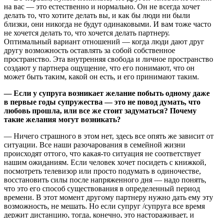
на вас — это естественно и нормально. Он не всегда хочет
делать то, что хотите делать вы, и как бы люди ни были
близки, они никогда не будут одинаковыми. И вам тоже часто
не хочется делать то, что хочется делать партнеру.
Оптимальный вариант отношений — когда люди дают друг
другу возможность оставлять за собой собственное
пространство. Эта внутренняя свобода и личное пространство
создают у партнера ощущение, что его понимают, что он
может быть таким, какой он есть, и его принимают таким.
— Если у супруга возникает желание побыть одному даже
в первые годы супружества — это не повод думать, что
любовь прошла, или все же стоит задуматься? Почему
такие желания могут возникать?
— Ничего страшного в этом нет, здесь все опять же зависит от
ситуации. Все наши разочарования в семейной жизни
происходят оттого, что какая-то ситуация не соответствует
нашим ожиданиям. Если человек хочет посидеть с книжкой,
посмотреть телевизор или просто подумать в одиночестве,
восстановить силы после напряженного дня — надо понять,
что это его способ существования в определенный период
времени. В этот момент другому партнеру нужно дать ему эту
возможность, не мешать. Но если супруг /супруга все время
держит дистанцию, тогда, конечно, это настораживает, и