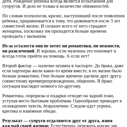
дети. Рождение ребенка всегда является испытанием для
супругов. И дело не только в количестве обязанностей.
По словам психологов, кризис, наступивший после появления
ребенка, приравнивается к тому, что развивается после 3 лет
совместной жизни. И сильнее всего от него страдают
женщины, поскольку им приходится больше времени
проводить с малышом.
Из-за усталости они не хотят ни романтики, ни нежности,
ни развлечений
. И хорошо, если мужчина это понимает и
всегда готов прийти на помощь. А если нет?
Второй фактор — наличие штампа в паспорте. До брака, даже
если партнеры жили какое-то время вместе, в их жизни было
больше романтики. Они больше времени уделяли друг другу,
совместному времяпрепровождению, общению. В браке
ситуация выглядит немного по-другому.
Романтика, сюрпризы и подарки отходят на задний план,
уступая место бытовым проблемам. Однообразие приводит к
охлаждению чувств, безразличию. Следом идут упреки,
критика и взаимные обиды.
Результат — супруги отдаляются друг от друга, живя
каждый своей жизнью
. Естественно, пережить кризис им