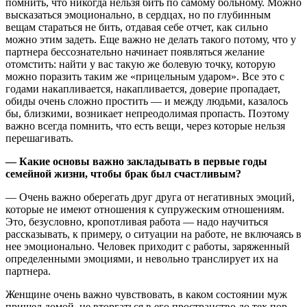
помнить, что никогда нельзя бить по самому больному. Можно
высказаться эмоционально, в сердцах, но по глубинным
вещам стараться не бить, отдавая себе отчет, как сильно
можно этим задеть. Еще важно не делать такого потому, что у
партнера бессознательно начинает появляться желание
отомстить: найти у вас такую же болевую точку, которую
можно поразить таким же «прицельным ударом». Все это с
годами накапливается, накапливается, доверие пропадает,
обиды очень сложно простить — и между людьми, казалось
бы, близкими, возникает непреодолимая пропасть. Поэтому
важно всегда помнить, что есть вещи, через которые нельзя
перешагивать.
— Какие основы важно закладывать в первые годы
семейной жизни, чтобы брак был счастливым?
— Очень важно оберегать друг друга от негативных эмоций,
которые не имеют отношения к супружеским отношениям.
Это, безусловно, кропотливая работа — надо научиться
рассказывать, к примеру, о ситуации на работе, не включаясь в
нее эмоционально. Человек приходит с работы, заряженный
определенными эмоциями, и невольно транслирует их на
партнера.
Женщине очень важно чувствовать, в каком состоянии муж
пришел домой, не вторгаться в его пространство до тех пор,