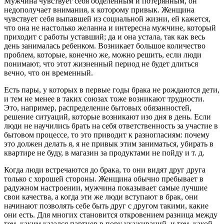
Мужчина чувствует себя обделенным и потерянным, он
недополучает внимания, к которому привык. Женщина
чувствует себя выпавшей из социальной жизни, ей кажется,
что она не настолько желанна и интересна мужчине, который
приходит с работы уставший; да и она устала, так как весь
день занималась ребенком. Возникает большое количество
проблем, которые, конечно же, можно решить, если люди
понимают, что этот жизненный период не будет длиться
вечно, что он временный.
Есть пары, у которых в первые годы брака не рождаются дети,
и тем не менее в таких союзах тоже возникают трудности.
Это, например, распределение бытовых обязанностей,
решение ситуаций, которые возникают изо дня в день. Если
люди не научились брать на себя ответственность за участие в
бытовом процессе, то это приводит к разногласиям: почему
это должен делать я, я не привык этим заниматься, убирать в
квартире не буду, в магазин за продуктами не пойду и т. д.
Когда люди встречаются до брака, то они видят друг друга
только с хорошей стороны. Женщина обычно пребывает в
радужном настроении, мужчина показывает самые лучшие
свои качества, а когда эти же люди вступают в брак, они
начинают позволять себе быть друг с другом такими, какие
они есть. Для многих становится откровением разница между
тем, каким казался партнер в пору ухаживаний, и тем, какой