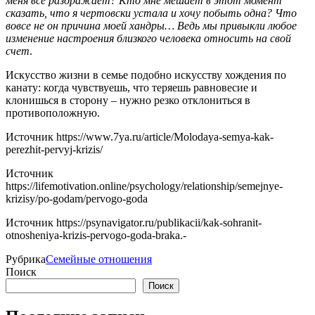
меня все раздражает? Кто мне мешает в этот момент
сказать, что я чертовски устала и хочу побыть одна? Что
вовсе не он причина моей хандры… Ведь мы привыкли любое
изменение настроения близкого человека относить на свой
счет
.
Искусство жизни в семье подобно искусству хождения по
канату: когда чувствуешь, что теряешь равновесие и
клонишься в сторону – нужно резко отклониться в
противоположную.
Источник
https://www.7ya.ru/article/Molodaya-semya-kak-
perezhit-pervyj-krizis/
Источник
https://lifemotivation.online/psychology/relationship/semejnye-
krizisy/po-godam/pervogo-goda
Источник
https://psynavigator.ru/publikacii/kak-sohranit-
otnosheniya-krizis-pervogo-goda-braka.-
Рубрика
Семейные отношения
Поиск
Поиск