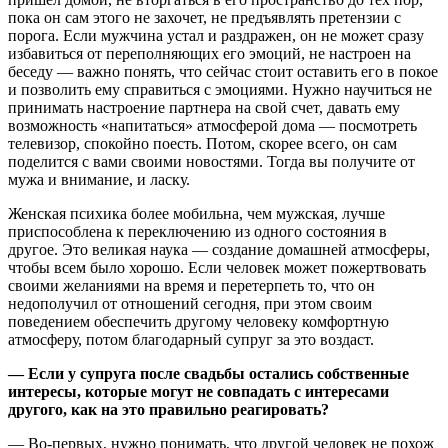
пока он сам этого не захочет, не предъявлять претензии с
порога. Если мужчина устал и раздражен, он не может сразу
избавиться от переполняющих его эмоций, не настроен на
беседу — важно понять, что сейчас стоит оставить его в покое
и позволить ему справиться с эмоциями. Нужно научиться не
принимать настроение партнера на свой счет, давать ему
возможность «напитаться» атмосферой дома — посмотреть
телевизор, спокойно поесть. Потом, скорее всего, он сам
поделится с вами своими новостями. Тогда вы получите от
мужа и внимание, и ласку.
Женская психика более мобильна, чем мужская, лучше
приспособлена к переключению из одного состояния в
другое. Это великая наука — создание домашней атмосферы,
чтобы всем было хорошо. Если человек может пожертвовать
своими желаниями на время и перетерпеть то, что он
недополучил от отношений сегодня, при этом своим
поведением обеспечить другому человеку комфортную
атмосферу, потом благодарный супруг за это воздаст.
— Если у супруга после свадьбы остались собственные
интересы, которые могут не совпадать с интересами
другого, как на это правильно реагировать?
— Во-первых, нужно понимать, что другой человек не похож