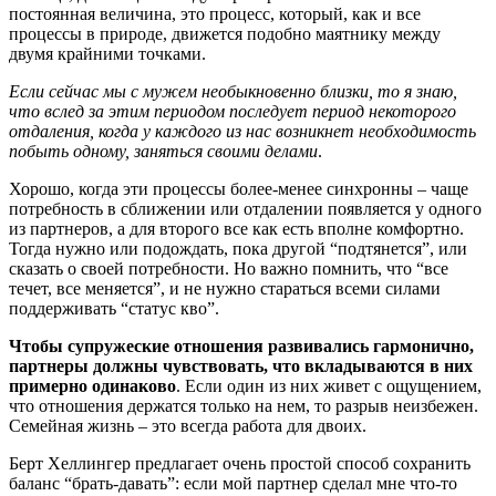
постоянная величина, это процесс, который, как и все
процессы в природе, движется подобно маятнику между
двумя крайними точками.
Если сейчас мы с мужем необыкновенно близки, то я знаю,
что вслед за этим периодом последует период некоторого
отдаления, когда у каждого из нас возникнет необходимость
побыть одному, заняться своими делами
.
Хорошо, когда эти процессы более-менее синхронны – чаще
потребность в сближении или отдалении появляется у одного
из партнеров, а для второго все как есть вполне комфортно.
Тогда нужно или подождать, пока другой “подтянется”, или
сказать о своей потребности. Но важно помнить, что “все
течет, все меняется”, и не нужно стараться всеми силами
поддерживать “статус кво”.
Чтобы супружеские отношения развивались гармонично,
партнеры должны чувствовать, что вкладываются в них
примерно одинаково
. Если один из них живет с ощущением,
что отношения держатся только на нем, то разрыв неизбежен.
Семейная жизнь – это всегда работа для двоих.
Берт Хеллингер предлагает очень простой способ сохранить
баланс “брать-давать”: если мой партнер сделал мне что-то