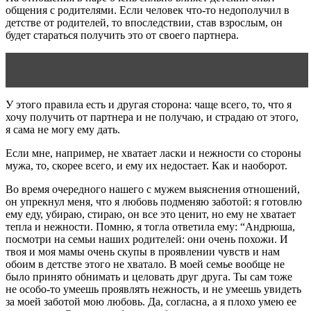
общения с родителями. Если человек что-то недополучил в
детстве от родителей, то впоследствии, став взрослым, он
будет стараться получить это от своего партнера.
Читать статью
9 вещей, которые разрушают семью
У этого правила есть и другая сторона: чаще всего, то, что я
хочу получить от партнера и не получаю, и страдаю от этого,
я сама не могу ему дать.
Если мне, например, не хватает ласки и нежности со стороны
мужа, то, скорее всего, и ему их недостает. Как и наоборот.
Во время очередного нашего с мужем выяснения отношений,
он упрекнул меня, что я любовь подменяю заботой: я готовлю
ему еду, убираю, стираю, он все это ценит, но ему не хватает
тепла и нежности. Помню, я тогла ответила ему: “Андрюша,
посмотри на семьи наших родителей: они очень похожи. И
твоя и моя мамы очень скупы в проявлении чувств и нам
обоим в детстве этого не хватало. В моей семье вообще не
было принято обнимать и целовать друг друга. Ты сам тоже
не особо-то умеешь проявлять нежность, и не умеешь увидеть
за моей заботой мою любовь. Да, согласна, а я плохо умею ее