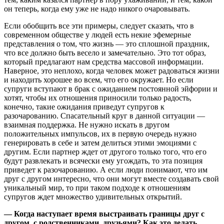
он теперь, когда ему уже не надо никого очаровывать.
Если обобщить все эти примеры, следует сказать, что в
современном обществе у людей есть некие эфемерные
представления о том, что жизнь — это сплошной праздник,
что все должно быть весело и замечательно. Это тот образ,
который предлагают нам средства массовой информации.
Наверное, это неплохо, когда человек может радоваться жизни
и находить хорошее во всем, что его окружает. Но если
супруги вступают в брак с ожиданием постоянной эйфории и
хотят, чтобы их отношения приносили только радость,
конечно, такие ожидания приведут супругов к
разочарованию. Спасательный круг в данной ситуации —
взаимная поддержка. Не нужно искать в другом
положительных импульсов, их в первую очередь нужно
генерировать в себе и затем делиться этими эмоциями с
другим. Если партнер ждет от другого только того, что его
будут развлекать и всячески ему угождать, то эта позиция
приведет к разочарованию. А если люди понимают, что им
друг с другом интересно, что они могут вместе создавать свой
уникальный мир, то при таком подходе к отношениям
супругов ждет множество удивительных открытий.
— Когда наступает время выстраивать границы друг с
другом, с родственниками, друзьями? Как это делать,