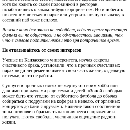
хотя бы ходить со своей половинкой в ресторан,
позаботившись о каком-нибудь сюрпризе там. Но и побегать
по осенним листьям в парке или устроить ночную вылазку в
соседний паб тоже неплохо.
Важно: кино для этого не подойдет, ведь во время просмотра
фильма вы не общаетесь и не обмениваетесь эмоциями, так
что в смысле подпитки любви это зря потраченное время.
Не отказывайтесь от своих интересов
Ученые из Канзасского университета, изучая секреты
счастливого брака, установили, что в прочных счастливых
парах люди непременно имеют свою часть жизни, отдельную
от семьи, и это не работа.
Супруги в прочных семьях не жертвуют своим хобби или
давними привычками ради семьи и детей. «Зоной свободы»
может быть что угодно, от субботнего футбола до обычая
собираться с подругами на кофе раз в неделю, от органных
концертов до бани с друзьями. Наличие такой собственной
зоны позволяет сбрасывать накопившееся напряжение и
получать глоток свободы, увеличивая ощущение радости
жизни.