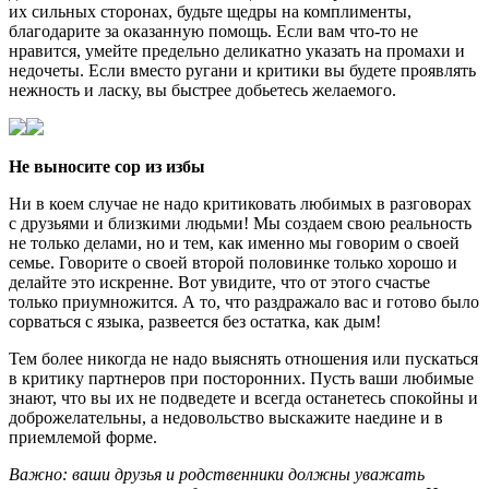
их сильных сторонах, будьте щедры на комплименты,
благодарите за оказанную помощь. Если вам что-то не
нравится, умейте предельно деликатно указать на промахи и
недочеты. Если вместо ругани и критики вы будете проявлять
нежность и ласку, вы быстрее добьетесь желаемого.
Не выносите сор из избы
Ни в коем случае не надо критиковать любимых в разговорах
с друзьями и близкими людьми! Мы создаем свою реальность
не только делами, но и тем, как именно мы говорим о своей
семье. Говорите о своей второй половинке только хорошо и
делайте это искренне. Вот увидите, что от этого счастье
только приумножится. А то, что раздражало вас и готово было
сорваться с языка, развеется без остатка, как дым!
Тем более никогда не надо выяснять отношения или пускаться
в критику партнеров при посторонних. Пусть ваши любимые
знают, что вы их не подведете и всегда останетесь спокойны и
доброжелательны, а недовольство выскажите наедине и в
приемлемой форме.
Важно: ваши друзья и родственники должны уважать