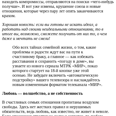
находить компромиссы, отправляются на поиски «чего-нибудь
получше». И вот уже измены, крушение союза и новые
отношения, которые через пару лет опять заканчиваются
крахом.
Хорошая новость: если вы готовы не искать идеал, а
работать над своими неидеальными отношениями, то в
итоге вы, возможно, сможете получить от них то, о чем
даже и мечтать не смели!
Обо всех тайнах семейной жизни, о том, какие
проблемы и радости ждут вас на пути к
счастливому браку, а главное — как избежать
расставания и сохранить «погоду в доме», вы
узнаете из нового сериала МТРК «МИР», показ
которого стартует на 18-й кнопке уже этой
осенью. Не забудьте включить «автоматическую
подстройку» вашего телевизора и наслаждайтесь
новым измененным форматом телеканала «МИР».
Любовь — волшебство, а не собственность
В счастливых семьях отношения пропитаны воздухом
свободы. Здесь нет жестких правил и нерушимых
обязательств, ведь любовь, как известно, не живет в неволе.