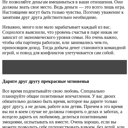
Не позволяйте деньгам вмешиваться в ваши отношения. Они
должны знать свое место. Ведь деньги — это всего лишь игра.
Настоящими могут быть только чувства. Поэтому уважение к
занятиям друг друга действительно необходимо.
Неважно, много или мало зарабатывает каждый из вас.
Социологи выяснили, что уровень счастья в паре никак не
зависит от экономического уровня семьи. Но очень важно,
чтобы оба партнера работали, или занимались чем-то,
приносящим доход. Тогда добыча денег становится командной
игрой, и повод для конфликтов улетучивается сам собой.
Читать статью
Культура семейных отношений
Дарите друг другу прекрасные мгновенья
Все время подпитывайте свою любовь. Специально
планируйте общие позитивные впечатления. У вас двоих
обязательно должно быть время, которое вы дарите только
друг другу, а не делам, работе или детям. Причем в это время
вы ни в коем случае не должны говорить о делах и заботах, а
всецело дарить их любимому, делиться позитивными
эмоциями, испытывать их вместе. Очень хорошо, если вы
можете позволить себе путешествовать вдвоем, без детей, или