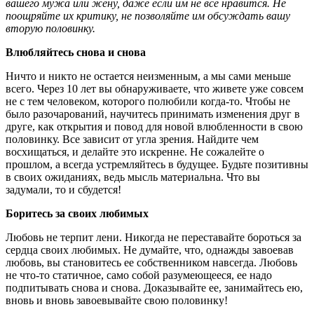
вашего мужа или жену, даже если им не все нравится. Не
поощряйте их критику, не позволяйте им обсуждать вашу
вторую половинку.
Влюбляйтесь снова и снова
Ничто и никто не остается неизменным, а мы сами меньше
всего. Через 10 лет вы обнаруживаете, что живете уже совсем
не с тем человеком, которого полюбили когда-то. Чтобы не
было разочарований, научитесь принимать изменения друг в
друге, как открытия и повод для новой влюбленности в свою
половинку. Все зависит от угла зрения. Найдите чем
восхищаться, и делайте это искренне. Не сожалейте о
прошлом, а всегда устремляйтесь в будущее. Будьте позитивны
в своих ожиданиях, ведь мысль материальна. Что вы
задумали, то и сбудется!
Боритесь за своих любимых
Любовь не терпит лени. Никогда не переставайте бороться за
сердца своих любимых. Не думайте, что, однажды завоевав
любовь, вы становитесь ее собственником навсегда. Любовь
не что-то статичное, само собой разумеющееся, ее надо
подпитывать снова и снова. Доказывайте ее, занимайтесь ею,
вновь и вновь завоевывайте свою половинку!