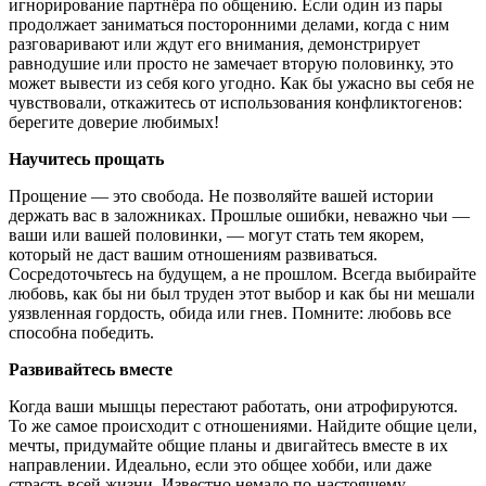
игнорирование партнёра по общению. Если один из пары
продолжает заниматься посторонними делами, когда с ним
разговаривают или ждут его внимания, демонстрирует
равнодушие или просто не замечает вторую половинку, это
может вывести из себя кого угодно. Как бы ужасно вы себя не
чувствовали, откажитесь от использования конфликтогенов:
берегите доверие любимых!
Научитесь прощать
Прощение — это свобода. Не позволяйте вашей истории
держать вас в заложниках. Прошлые ошибки, неважно чьи —
ваши или вашей половинки, — могут стать тем якорем,
который не даст вашим отношениям развиваться.
Сосредоточьтесь на будущем, а не прошлом. Всегда выбирайте
любовь, как бы ни был труден этот выбор и как бы ни мешали
уязвленная гордость, обида или гнев. Помните: любовь все
способна победить.
Развивайтесь вместе
Когда ваши мышцы перестают работать, они атрофируются.
То же самое происходит с отношениями. Найдите общие цели,
мечты, придумайте общие планы и двигайтесь вместе в их
направлении. Идеально, если это общее хобби, или даже
страсть всей жизни. Известно немало по-настоящему