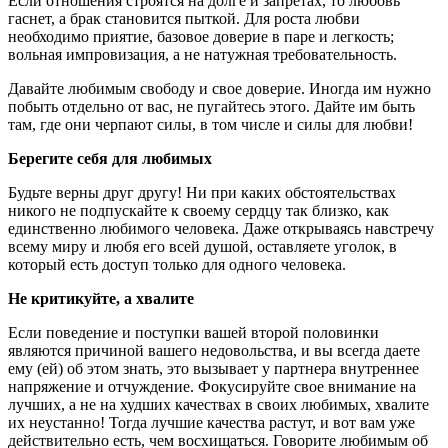
Если отношения строятся на долге и запретах, то любовь
гаснет, а брак становится пыткой. Для роста любви
необходимо приятие, базовое доверие в паре и легкость;
вольная импровизация, а не натужная требовательность.
Давайте любимым свободу и свое доверие. Иногда им нужно
побыть отдельно от вас, не пугайтесь этого. Дайте им быть
там, где они черпают силы, в том числе и силы для любви!
Берегите себя для любимых
Будьте верны друг другу! Ни при каких обстоятельствах
никого не подпускайте к своему сердцу так близко, как
единственно любимого человека. Даже открываясь навстречу
всему миру и любя его всей душой, оставляете уголок, в
который есть доступ только для одного человека.
Не критикуйте, а хвалите
Если поведение и поступки вашей второй половинки
являются причиной вашего недовольства, и вы всегда даете
ему (ей) об этом знать, это вызывает у партнера внутреннее
напряжение и отчуждение. Фокусируйте свое внимание на
лучших, а не на худших качествах в своих любимых, хвалите
их неустанно! Тогда лучшие качества растут, и вот вам уже
действительно есть, чем восхищаться. Говорите любимым об