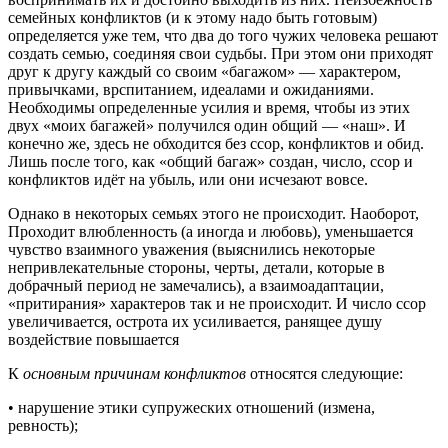
се­мейных конфликтов (и к этому надо быть готовым)
определяет­ся уже тем, что два до того чужих человека решают
создать семью, соединяя свои судьбы. При этом они приходят
друг к другу каждый со своим «багажом» — характером,
привычками, врспитанием, идеалами и ожиданиями.
Необходимы определенные усилия и время, чтобы из этих
двух «моих багажей» получился один общий — «наш». И
конечно же, здесь не обходится без ссор, конфликтов и обид.
Лишь после того, как «общий багаж» создан, число, ссор и
конфликтов идёт на убыль, или они исчезают вовсе.
Однако в некоторых семьях этого не происходит. Наоборот,
Проходит влюбленность (а иногда и любовь), уменьшается
чувство взаимного уважения (выяснились некоторые
непривлекательные стороны, черты, детали, которые в
добрачный период не замечались), а взаимоадаптации,
«притирания» характеров так и не происходит. И число ссор
увеличивается, острота их усиливается, ранящее душу
воздействие повышается
К
основным причинам конфликтов
относятся следующие:
• нарушение этики супружеских отношений (измена,
ревность);