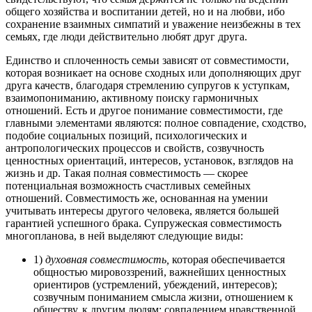
общего хозяйства и воспитании детей, но и на любви, ибо
сохранение взаимных симпатий и уважение неизбежны в тех
семьях, где люди действительно любят друг друга.
Единство и сплоченность семьи зависят от совместимости,
которая возникает на основе сходных или дополняющих друг
друга качеств, благодаря стремлению супругов к уступкам,
взаимопониманию, активному поиску гармоничных
отношений. Есть и другое понимание совместимости, где
главными элементами являются: полное совпадение, сходство,
подобие социальных позиций, психологических и
антропологических процессов и свойств, созвучность
ценностных ориентаций, интересов, установок, взглядов на
жизнь и др. Такая полная совместимость — скорее
потенциальная возможность счастливых семейных
отношений. Совместимость же, основанная на умении
учитывать интересы другого человека, является большей
гарантией успешного брака. Супружеская совместимость
многопланова, в ней выделяют следующие виды:
1)
духовная совместимость,
которая обеспечивается
общностью мировоззрений, важнейших ценностных
ориентиров (устремлений, убеждений, интересов);
созвучным пониманием смысла жизни, отношением к
обществу, к другим людям; совпадением нравственной