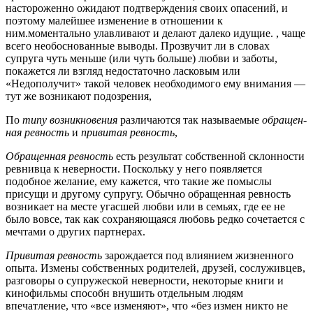
настороженно ожи­дают подтверждения своих опасений, и
поэтому малейшее изменение в отношении к
ним.моментально улавливают и делают далеко идущие. , чаще
всего необоснованные выводы. Прозвучит ли в словах
супруга чуть меньше (или чуть больше) любви и заботы,
покажется ли взгляд не­достаточно ласковым или
«Недополучит» такой человек необходимого ему внимания —
тут же возникают подозрения,
По
типу возникновения
различаются так называемые
обращен­
ная ревность
и
привитая ревность
,
Обращенная ревность
есть результат собственной склонности
ревнивца к неверности. Поскольку у него появляется
подобное желание, ему кажется, что такие же помыслы
присущи и другому супругу. Обыч­но обращенная ревность
возникает на месте угасшей любви или в семьях, где ее не
было вовсе, так как сохраняющаяся любовь редко сочета­ется с
мечтами о других партнерах.
Привитая ревность
зарождается под влиянием жизненного
опыта. Измены собственных родителей, друзей, сослуживцев,
разговоры о супружеской неверности, некоторые книги и
кинофильмы способн внушить отдельным людям
впечатление, что «все изменяют», что «без измен никто не