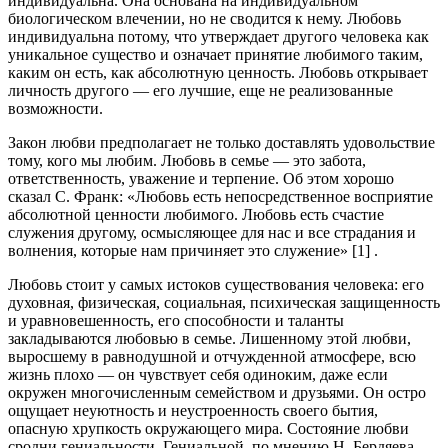
индивидуальна. Она основана на индивидуальном
биологическом влечении, но не сводится к нему. Любовь
индивидуальна потому, что утверждает другого человека как
уникальное существо и означает принятие любимого таким,
каким он есть, как абсолютную ценность. Любовь открывает
личность другого — его лучшие, еще не реализованные
возможности.
Закон любви предполагает не только доставлять удовольствие
тому, кого мы любим. Любовь в семье — это забота,
ответственность, уважение и терпение. Об этом хорошо
сказал С. Франк: «Любовь есть непосредственное восприятие
абсолютной ценности любимого. Любовь есть счастие
служения другому, осмысляющее для нас и все страдания и
волнения, которые нам причиняет это служение» [1] .
Любовь стоит у самых истоков существования человека: его
духовная, физическая, социальная, психическая защищенность
и уравновешенность, его способности и таланты
закладываются любовью в семье. Лишенному этой любви,
выросшему в равнодушной и отчужденной атмосфере, всю
жизнь плохо — он чувствует себя одиноким, даже если
окружен многочисленным семейством и друзьями. Он остро
ощущает неуютность и неустроенность своего бытия,
опасную хрупкость окружающего мира. Состояние любви
сродни гениальности. Гениальной, по мнению Н. Бердяева,