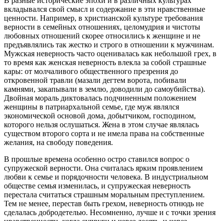
В разные исторические эпохи и в различных культурах
вкладывался свой смысл и содержание в эти нравственные
ценности. Например, в христианской культуре требования
верности в семейных отношениях, целомудрия и чистоты
любовных отношений скорее относились к женщине и не
предъявлялись так жестко и строго в отношении к мужчинам.
Мужская неверность часто оценивалась как небольшой грех, в
то время как женская неверность влекла за собой страшные
кары: от молчаливого общественного презрения до
откровенной травли (мазали дегтем ворота, побивали
камнями, закапывали в землю, доводили до самоубийства).
Двойная мораль диктовалась подчиненным положением
женщины в патриархальной семье, где муж являлся
экономической основой дома, добытчиком, господином,
которого нельзя ослушаться. Жена в этом случае являлась
существом второго сорта и не имела права на собственные
желания, на свободу поведения.
В прошлые времена особенно остро ставился вопрос о
супружеской верности. Она считалась ярким проявлением
любви к семье и порядочности человека. В индустриальном
обществе семья изменилась, и супружеская неверность
перестала считаться страшным моральным преступлением.
Тем не менее, перестав быть грехом, неверность отнюдь не
сделалась добродетелью. Несомненно, лучше и с точки зрения