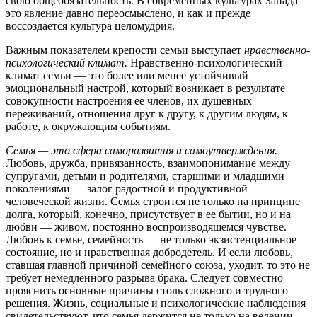
свою общеобязательность. В современных культурах Запада
это явление давно переосмыслено, и как и прежде
воссоздается культура целомудрия.
Важным показателем крепости семьи выступает
нравственно-
психологический климат.
Нравственно-психологический
климат семьи — это более или менее устойчивый
эмоциональный настрой, который возникает в результате
совокупности настроения ее членов, их душевных
переживаний, отношения друг к другу, к другим людям, к
работе, к окружающим событиям.
Семья — это сфера саморазвития и самоутверждения.
Любовь, дружба, привязанность, взаимопонимание между
супругами, детьми и родителями, старшими и младшими
поколениями — залог радостной и продуктивной
человеческой жизни. Семья строится не только на принципе
долга, который, конечно, присутствует в ее бытии, но и на
любви — живом, постоянно воспроизводящемся чувстве.
Любовь к семье, семейность — не только экзистенциальное
состояние, но и нравственная добродетель. И если любовь,
ставшая главной причиной семейного союза, уходит, то это не
требует немедленного разрыва брака. Следует совместно
прояснить основные причины столь сложного и трудного
решения. Жизнь, социальные и психологические наблюдения
свидетельствуют, что семья держится не только на ведении