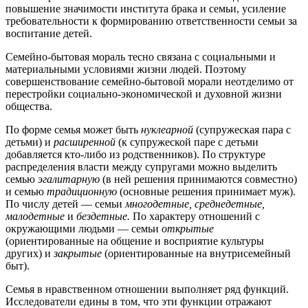
повышение значимости института брака и семьи, усиление
требовательности к формированию ответственности семьи за
воспитание детей.
Семейно-бытовая мораль тесно связана с социальными и
материальными условиями жизни людей. Поэтому
совершенствование семейно-бытовой морали неотделимо от
перестройки социально-экономической и духовной жизни
общества.
По форме семья может быть
нуклеарной
(супружеская пара с
детьми) и
расширенной
(к супружеской паре с детьми
добавляется кто-либо из родственников). По структуре
распределения власти между супругами можно выделить
семью
эгалитарную
(в ней решения принимаются совместно)
и семью
традиционную
(основные решения принимает муж).
По числу детей — семьи
многодетные, среднедетные,
малодетные
и
бездетные.
По характеру отношений с
окружающими людьми — семьи
открытые
(ориентированные на общение и восприятие культуры
других) и
закрытые
(ориентированные на внутрисемейный
быт).
Семья в нравственном отношении выполняет ряд функций.
Исследователи едины в том, что эти функции отражают