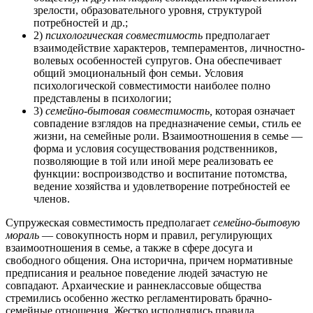
зрелости, образовательного уровня, структурой
потребностей и др.;
2)
психологическая совместимость
предполагает
взаимодействие характеров, темпераментов, личностно-
волевых особенностей супругов. Она обеспечивает
общий эмоциональный фон семьи. Условия
психологической совместимости наиболее полно
представлены в психологии;
3)
семейно-бытовая совместимость,
которая означает
совпадение взглядов на предназначение семьи, стиль ее
жизни, на семейные роли. Взаимоотношения в семье —
форма и условия сосуществования родственников,
позволяющие в той или иной мере реализовать ее
функции: воспроизводство и воспитание потомства,
ведение хозяйства и удовлетворение потребностей ее
членов.
Супружеская совместимость предполагает
семейно-бытовую
мораль
— совокупность норм и правил, регулирующих
взаимоотношения в семье, а также в сфере досуга и
свободного общения. Она исторична, причем нормативные
предписания и реальное поведение людей зачастую не
совпадают. Архаические и раннеклассовые общества
стремились особенно жестко регламентировать брачно-
семейные отношения. Жестко исполнялись правила