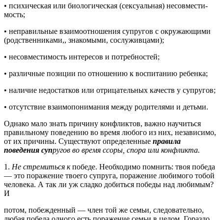
• психическая или биологическая (сексуальная) несовмести­
мость;
• неправильные взаимоотношения супругов с окружающими
(родственниками,, знакомыми, сослуживцами);
• несовместимость интересов и потребностей;
• различные позиции по отношению к воспитанию ребенка;
• наличие недостатков или отрицательных качеств у супругов;
• отсутствие взаимопонимания между родителями и детьми.
Однако мало знать причину конфликтов, важно научиться
правильному поведению во время любого из них, независимо,
от их причины. Существуют определенные
правила
поведения суп­
ругов во время ссоры, спора или конфликта.
1.
Не стремиться к
победе. Необходимо помнить: твоя победа
— это поражение твоего супруга, поражение любимого тобой
человека. А так ли уж сладко добиться победы над любимым?
И
потом, побежденный — член той же семьи, следовательно,
любая победа одного есть поражение семьи в целом. Гораздо