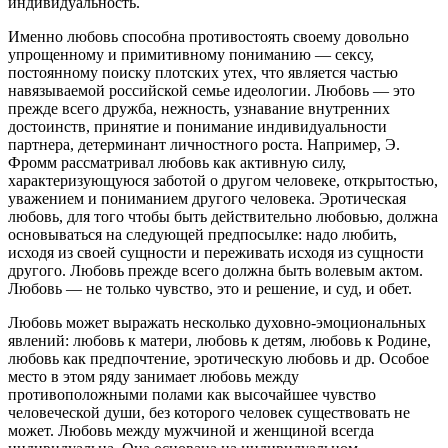
индивидуальность.
Именно любовь способна противостоять своему довольно
упрощенному и примитивному пониманию — сексу,
постоянному поиску плотских утех, что является частью
навязываемой российской семье идеологии. Любовь — это
прежде всего дружба, нежность, узнавание внутренних
достоинств, принятие и понимание индивидуальности
партнера, детерминант личностного роста. Например, Э.
Фромм рассматривал любовь как активную силу,
характеризующуюся заботой о другом человеке, открытостью,
уважением и пониманием другого человека. Эротическая
любовь, для того чтобы быть действительно любовью, должна
основываться на следующей предпосылке: надо любить,
исходя из своей сущности и переживать исходя из сущности
другого. Любовь прежде всего должна быть волевым актом.
Любовь — не только чувство, это и решение, и суд, и обет.
Любовь может выражать несколько духовно-эмоциональных
явлений: любовь к матери, любовь к детям, любовь к Родине,
любовь как предпочтение, эротическую любовь и др. Особое
место в этом ряду занимает любовь между
противоположными полами как высочайшее чувство
человеческой души, без которого человек существовать не
может. Любовь между мужчиной и женщиной всегда