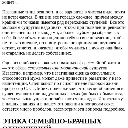
живет».
Названные типы ревности и ее варианты в чистом виде поч­ти
не встречаются. В жизни все гораздо сложнее, причем между
крайними точками имеется ряд переходных ступеней. Все это
молодым супругам надо знать, чтобы при появлении ревности
они не спешили с выводами, а более глубоко разобрались в
себе, более объективно оценили себя и свое поведение, чтобы
не толь­ко внешне, но и внутренне не принимали шуточек и
острот, сплетен и клеветы, чтобы учились на чужих ошибках
и старались не делать собственных.
Одна из наиболее сложных и важных сфер семейной жизни
— это сфера
сексуальных взаимоотношений
супругов.
Известно, например, что негативная оценка сексуальных
способностей мужа может даже привести к развитию у него
импотенции. Специалист по психогигиене половой жизни
профессор С. С. Либих, подчеркивает, что «если обвинения в
существующих или надуманных грехах (любых) забываются,
то сексуальные упреки не забываются никогда». И поскольку
в наших знаниях и в нашем отношении к вопросам секса
остается много пробелов, рассмотрим эти вопросы подробнее.
ЭТИКА СЕМЕЙНО-БРАЧНЫХ