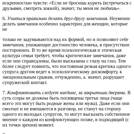
искренностью чувств: «Если не бросишь курить (встре­чаться с
друзьями, смотреть хоккей), значит, ты меня не любишь».
6.
Учиться правильно делать друг-другу замечания.
Неумение
делать замечания особенно характерно для женщин, которые
не
только не задумываются над их формой, но и позволяют себе
замечания, унижающие достоинство человека, в присутствии
посторонних. В то же время психологическая и этическая
культура семьи требует, чтобы критические замечания, даже
если они справедливы, были высказаны с глазу на глаз. Тем
более следует помнить, что постоянная резкая критика одного
супруга другим ведет к психологическому дискомфорту, к
эмоциональным сры­вам, отчуждению, а. значит, разрушает
супружеский контакт.
7.
Конфликтовать следует наедине, за закрытьши дверями.
В
суть ссоры не должны быть посвящены третьи лица (чаще
всего это могут быть родные жены или мужа). Даже если они
смолчат и не вмешаются в разговор, не станут на сторону
одного из молодых супругов, то могут высказать собственное
мнение о каждом из конфликтующих позже, в подходящий (с
их точки зрения) момент.