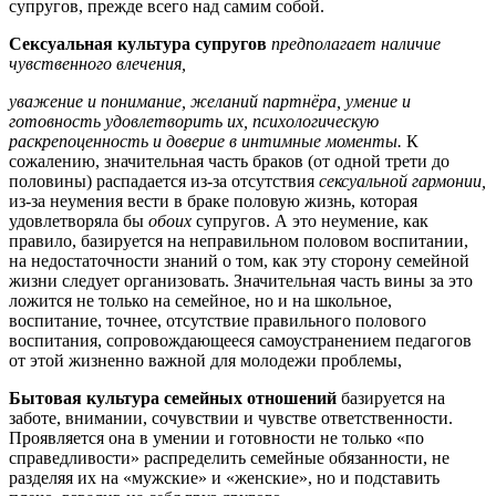
супругов, прежде всего над самим собой.
Сексуальная культура супругов
предполагает наличие
чувст­венного влечения,
уважение и понимание, желаний партнёра, умение и
готовность удовлетворить их, психологическую
раскрепоценность и доверие в интимные моменты.
К
сожалению, значительная часть браков (от одной трети до
половины) распадается из-за отсутствия
сексуальной гармонии,
из-за неумения вести в браке половую жизнь, которая
удовлетворяла бы
обоих
супругов. А это неумение, как
правило, базируется на неправильном по­ловом воспитании,
на недостаточности знаний о том, как эту сторону семейной
жизни следует организовать. Значительная часть вины за это
ложится не только на семейное, но и на школьное,
воспитание, точнее, отсутствие правильного полового
воспитания, сопровождающееся самоустранением педагогов
от этой жиз­ненно важной для молодежи проблемы,
Бытовая культура семейных отношений
базируется на
заботе, внимании, сочувствии и чувстве ответственности.
Проявляется она в умении и готовности не только «по
справедливости» рас­пределить семейные обязанности, не
разделяя их на «мужские» и «женские», но и подставить