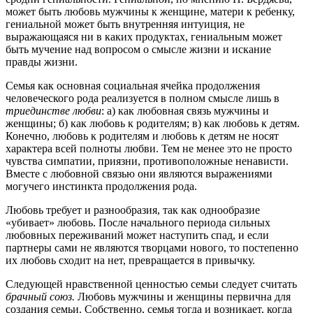
может быть любовь мужчины к женщине, матери к ребенку,
гениальной может быть внутренняя интуиция, не
выражающаяся ни в каких продуктах, гениальным может
быть мучение над вопросом о смысле жизни и искание
правды жизни.
Семья как основная социальная ячейка продолжения
человеческого рода реализуется в полном смысле лишь в
триединстве любви
: а) как любовная связь мужчины и
женщины; б) как любовь к родителям; в) как любовь к детям.
Конечно, любовь к родителям и любовь к детям не носят
характера всей полноты любви. Тем не менее это не просто
чувства симпатии, приязни, противоположные ненависти.
Вместе с любовной связью они являются выражениями
могучего инстинкта продолжения рода.
Любовь требует и разнообразия, так как однообразие
«убивает» любовь. После начального периода сильных
любовных переживаний может наступить спад, и если
партнеры сами не являются творцами нового, то постепенно
их любовь сходит на нет, превращается в привычку.
Следующей нравственной ценностью семьи следует считать
брачный союз.
Любовь мужчины и женщины первична для
создания семьи. Собственно, семья тогда и возникает, когда