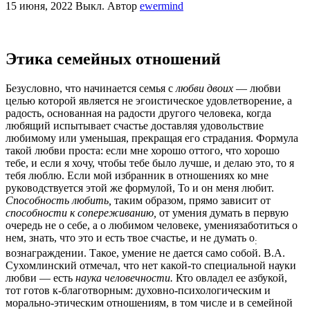
15 июня, 2022
Выкл.
Автор
ewermind
Этика семейных отношений
Безусловно, что начинается семья с
любви двоих
— любви
целью которой является не эгоистическое удовлетворение, а
радость, основанная на радости другого человека, когда
любящий испытывает счастье доставляя удовольствие
любимому или уменьшая, прекращая его страдания. Формула
такой любви проста: если мне хорошо оттого, что хорошо
тебе, и если я хочу, чтобы тебе было лучше, и делаю это, то я
тебя люблю. Если мой избранник в отношениях ко мне
руководствуется этой же фор­мулой, То и он меня любит.
Способность любить,
таким обра­зом, прямо зависит от
способности к сопереживанию,
от умения думать в первую
очередь не о себе, а о любимом человеке, умениязаботиться о
нем, знать, что это и есть твое счастье, и не думать о
:
вознаграждении. Такое, умение не дается само собой. В.А.
Сухомлинский отмечал, что нет какой-то специальной нау­ки
любви — есть
наука человечности.
Кто овладел ее азбукой,
тот готов к-благотворным: духовно-психологическим и
морально-этическим отношениям, в том числе и в семейной