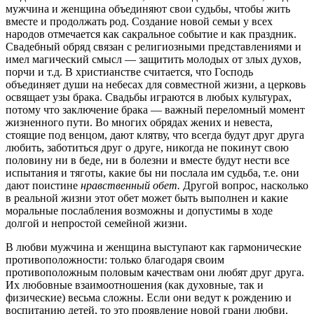
мужчина и женщина объединяют свои судьбы, чтобы жить
вместе и продолжать род. Создание новой семьи у всех
народов отмечается как сакральное событие и как праздник.
Свадебный обряд связан с религиозными представлениями и
имел магический смысл — защитить молодых от злых духов,
порчи и т.д. В христианстве считается, что Господь
объединяет души на небесах для совместной жизни, а церковь
освящает узы брака. Свадьбы играются в любых культурах,
потому что заключение брака — важный переломный момент
жизненного пути. Во многих обрядах жених и невеста,
стоящие под венцом, дают клятву, что всегда будут друг друга
любить, заботиться друг о друге, никогда не покинут свою
половину ни в беде, ни в болезни и вместе будут нести все
испытания и тяготы, какие бы ни послала им судьба, т.е. они
дают поистине
нравственный обет.
Другой вопрос, насколько
в реальной жизни этот обет может быть выполнен и какие
моральные послабления возможны и допустимы в ходе
долгой и непростой семейной жизни.
В любви мужчина и женщина выступают как гармонические
противоположности: только благодаря своим
противоположным половым качествам они любят друг друга.
Их любовные взаимоотношения (как духовные, так и
физические) весьма сложны. Если они ведут к рождению и
воспитанию детей, то это проявление новой грани любви.