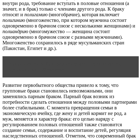
внутри рода, требование вступать в половые отношения (а
значит, и в брак) только с членами другого рода. К браку
относят и
полигамию
(многобрачие), которая включает
полигинию
(многоженство, при котором мужчина состоит
одновременно в брачном союзе с несколькими женщинами) и
полиандрию
(многомужество — женщина состоит
одновременно в брачном союзе с разными мужчинами).
Многоженство сохранилось в ряде мусульманских стран
(Пакистан, Египет и др.).
Читать статью
Как сделать семейные отношения
идеальными? 10 советов
Развитие первобытного общества привело к тому, что
групповые браки становились невозможными, они
заменялись парным браком. Парный брак возник из
потребности сделать отношения между половыми партнерами
более стабильными. С момента превращения семьи в
экономическую ячейку, где жену и детей кормит не род, а
муж, меняется и характер брака: его целью наряду с
регулированием половых отношений также становится
создание семьи, содержание и воспитание детей, регуляция
наследственных отношений. Отметим, что современный брак