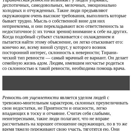
деспотичных, самодовольных, мелочных, эмоционально
холодных и отчужденных. Такие люди предъявляют
окружающим очень высокие требования, вы­полнить которые
бывает трудно. Мысль о собственной вине для них
неприемлема, и они перекладывают всю ответственность за
недостаточное (с их точки зрения) внимание к себе на других.
Когда подобный субъект сталкивается с охлаждением и
пытается найти этому объясне­ние, он легко отыскивает его:
конечно же, всему виной супруг, у кото­рого возник
посторонний интерес, склонность к неверности; Тирани­
ческий тип ревности — самый мрачный ее вариант. Он делает
семейную жизнь адом. Людям, имевшим несчастье родиться
со склонностью к такой ревности, необходима помощь врача.
Читать статью
Молитва о семье
Ревность от ущемлетюсти
является уделом людей с
тревожно-мни­тельным характером, склонных преувеличивать
свои недостатки, не Приятности и опасности, легко
впадающих в тоску и отчаяние. Считач себя слабыми,
неинтересными, такие люди полагают, что не вправе
рассчитывать на хорошее отношение окружающих, по в то же
время тяжело переживают свою участь, тяготятся ею. Они