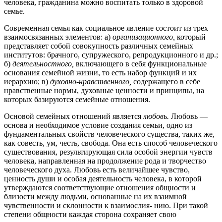
человека, гражданина можно воспитать только в здоровой
семье.
Современная семья как социальное явление состоит из трех
взаимосвязанных элементов: а)
организационного,
который
представляет собой совокупность различных семейных
институтов: брачного, супружеского, репродукционного и др.;
б)
деятельностного,
включающего в себя функциональные
основания семейной жизни, то есть набор функций и их
иерархию; в)
духовно-нравственного,
содержащего в себе
нравственные нормы, духовные ценности и принципы, на
которых базируются семейные отношения.
Основой семейных отношений является
любовь.
Любовь —
основа и необходимое условие создания семьи, одно из
фундаментальных свойств человеческого существа, таких же,
как совесть, ум, честь, свобода. Она есть способ человеческого
существования, результирующая сила особой энергии чувств
человека, направленная на продолжение рода и творчество
человеческого духа. Любовь есть величайшее чувство,
ценность души и особая деятельность человека, в которой
утверждаются соответствующие отношения общности и
близости между людьми, основанные на их взаимной
чувственности и склонности к взаимослия- нию. При такой
степени общности каждая сторона сохраняет свою