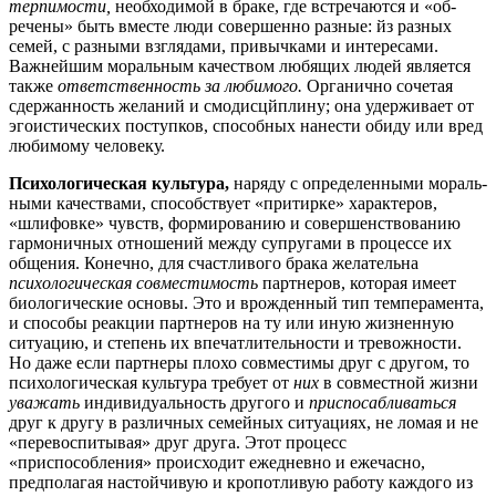
терпимости,
необходимой в браке, где встречаются и «об­
речены» быть вместе люди совершенно разные: йз разных
семей, с разными взглядами, привычками и интересами.
Важнейшим мо­ральным качеством любящих людей является
также
ответствен­ность за любимого.
Органично сочетая
сдержанность желаний и смодисцйплину; она удерживает от
эгоистических поступков, спо­собных нанести обиду или вред
любимому человеку.
Психологическая культура,
наряду с определенными мораль­
ными качествами, способствует «притирке» характеров,
«шли­фовке» чувств, формированию и совершенствованию
гармонич­ных отношений между супругами в процессе их
общения. Конечно, для счастливого брака желательна
психологическая совместимость
партнеров, которая имеет
биологические основы. Это и врожденный тип темперамента,
и способы реакции партнеров на ту или иную жизненную
ситуацию, и степень их впечатли­тельности и тревожности.
Но даже если партнеры плохо совмес­тимы друг с другом, то
психологическая культура требует от
них
в совместной жизни
уважать
индивидуальность другого и
приспосабливаться
друг к другу в различных семейных ситуаци­ях, не ломая и не
«перевоспитывая» друг друга. Этот процесс
«приспособления» происходит ежедневно и ежечасно,
предпо­лагая настойчивую и кропотливую работу каждого из