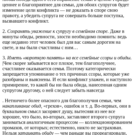
ценнее и благоприятнее для семьи, для обоих супругов будет
изменение цели конфликта — не доказать в споре свою
правоту, а убедить супруга не совершать больше поступка,
вызвавшего конфликт.
2.
Сохранять уважение к супругу в семейном споре.
Даже в
минуты обиды, ревности, злости необходимо помнить: ведь
еще недавно этот человек был для вас самым дорогим на
свете, и вы были счастливы с ним…
3.
Иметь «короткую память» на все семейные ссоры и обиды.
|Чем скорее забывается все плохое, тем благополучнее,
счастливее оказывается семья. Поэтому категорически
запрещается упо­минание о тех причинах ссоры, которые уже
разобраны и выяснены. И если конфликт улажен, и наступило
примирение, то какой бы ни была обида, нанесенная одним
супругом другому, о ней следует забыть навсегда
. Нетничего более опасного для благополучия семьи, чем
накапливание обид,
«грехов», ошибок и т. д. Во-первых, они в
буквальном смысл засоряют душу, вытесняя из нее все
хорошее, что было, во-вторых, заставляют второго супруга
заниматься аналогичным процессом — коллекционированием
промахов, от которых; естественно, никто не застрахован.
Нельзя
затаивать обиду —
чем раньше вы прореагировали,