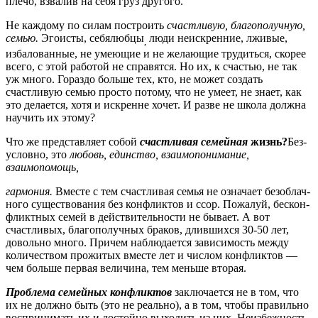
плечо, взвалив на себя груз другого.
Не каждому по силам построить
счастливую, благополучную,
семью.
Эгоисты, себялюбцы
люди неискренние, лживые,
,
изба­лованные, не умеющие и не желающие трудиться, скорее
всего, с этой работой не справятся. Но их, к счастью, не так
уж много. Гораздо больше тех, кто, не может создать
счастливую семью просто потому, что не умеет, не знает, как
это делается, хотя и искренне хочет. И разве не школа должна
научить их этому?
Что же представляет собой
счастливая семейная
жизнь?
Без­
условно, это
любовь, единство, взаимопонимание,
взаимопомощь,
гармония.
Вместе с тем счастливая семья не означает безоблач­
ного существования без конфликтов и ссор. Пожалуй, бескон­
фликтных семей в действительности не бывает. А вот
счастли­вых, благополучных браков, длившихся 30-50 лет,
довольно много. Причем наблюдается зависимость между
количеством прожитых вместе лет и числом конфликтов —
чем больше пер­вая величина, тем меньше вторая.
Проблема семейных конфликтов
заключается не в том, что
их не должно быть (это не реально), а в том, чтобы правильно
воспринимать их и достойно выходить из них. Неизбежность