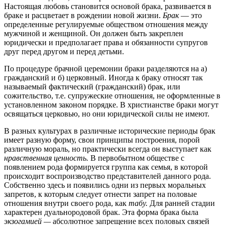
Настоящая любовь становится основой брака, развивается в
браке и расцветает в рождении новой жизни.
Брак
— это
определенные регулируемые обществом отношения между
мужчиной и женщиной. Он должен быть закреплен
юридически и предполагает права и обязанности супругов
друг перед другом и перед детьми.
По процедуре брачной церемонии браки разделяются на а)
гражданский и б) церковный. Иногда к браку относят так
называемый фактический (гражданский) брак, или
сожительство, т.е. супружеские отношения, не оформленные в
установленном законом порядке. В христианстве браки могут
освящаться церковью, но они юридической силы не имеют.
В разных культурах в различные исторические периоды брак
имеет разную форму, свои принципы построения, порой
различную мораль, но практически всегда он выступает как
нравственная ценность.
В первобытном обществе с
появлением рода формируется группа как семья, в которой
происходит воспроизводство представителей данного рода.
Собственно здесь и появились одни из первых моральных
запретов, к которым следует отнести запрет на половые
отношения внутри своего рода, как
табу.
Для ранней стадии
характерен дуальнородовой брак. Эта форма брака была
экзогамией —
абсолютное запрещение всех половых связей