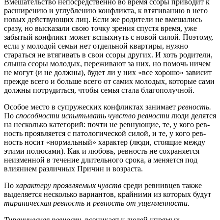
Вмешательство непосредственно во время ссоры приводит к
расширению и углублению конфликта, к втягиванию в него
новых действующих лиц. Если же родители не вмешались
сразу, но высказали свою точку зрения спустя время, уже
забытый конфликт может вспыхнуть с новой силой. Поэтому,
если у молодой семьи нет отдельной квартиры, нужно
стараться не втягивать в свои ссоры других. И хоть родители,
слыша ссоры молодых, переживают за них, но помочь ничем
не могут (и не должны), будет ли у них «все хорошо» зависит
прежде всего и больше всего от самих молодых, которые сами
должны потрудиться, чтобы семья стала благополучной.
Особое место в супружеских конфликтах занимает
ревность.
По
способности испытывать чувство ревности
люди делятся
на несколько категорий: почти не ревнующие, те, у кого рев­
ность проявляется с патологической силой, и те, у кого рев­
ность носит «нормальный» характер (люди, стоящие между
эти­ми полюсами). Как и любовь, ревность не сохраняется
неизмен­ной в течение длительного срока, а меняется под
влиянием раз­личных Причин и возраста.
По
характеру проявляемых чувств
среди ревнивцев также
выделяется несколько вариантов, крайними из которых будут
ти­раническая ревность
и
ревность от ущемленности.
Тираническая ревность
возникает у людей упрямых,