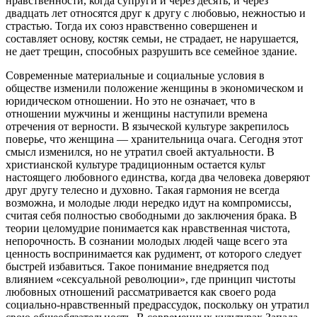
нравственности, когда супруги и через десять, и через
двадцать лет относятся друг к другу с любовью, нежностью и
страстью. Тогда их союз нравственно совершенен и
составляет основу, костяк семьи, не страдает, не нарушается,
не дает трещин, способных разрушить все семейное здание.
Современные материальные и социальные условия в
обществе изменили положение женщины в экономическом и
юридическом отношении. Но это не означает, что в
отношении мужчины и женщины наступили времена
отречения от верности. В языческой культуре закрепилось
поверье, что женщина — хранительница очага. Сегодня этот
смысл изменился, но не утратил своей актуальности. В
христианской культуре традиционным остается культ
настоящего любовного единства, когда два человека доверяют
друг другу телесно и духовно. Такая гармония не всегда
возможна, и молодые люди нередко идут на компромиссы,
считая себя полностью свободными до заключения брака. В
теории целомудрие понимается как нравственная чистота,
непорочность. В сознании молодых людей чаще всего эта
ценность воспринимается как рудимент, от которого следует
быстрей избавиться. Такое понимание внедряется под
влиянием «сексуальной революции», где принцип чистоты
любовных отношений рассматривается как своего рода
социально-нравственный предрассудок, поскольку он утратил