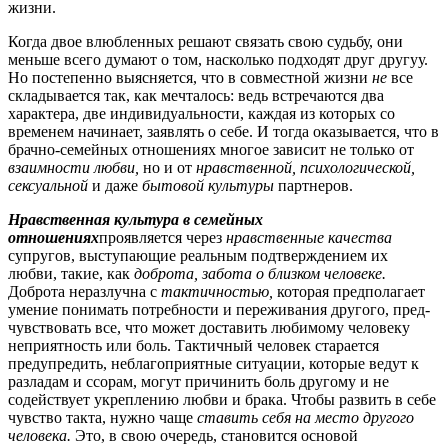
жизни.
Когда двое влюбленных решают связать свою судьбу, они
меньше всего думают о том, насколько подходят друг другуу.
Но постепенно выясняется, что в совместной жизни
не
все
склады­вается так, как мечталось: ведь встречаются два
характера, две индивидуальности, каждая из которых со
временем начинает, заявлять о себе. И тогда оказывается, что в
брачно-семейных отношениях многое зависит не только от
взаимности любви,
но и от
нравственной, психологической,
сексуальной
и даже
бытовой культуры
партнеров.
Нравственная культура в семейных
отношениях
проявляется через
нравственные качества
супругов, выступающие реальным подтверждением их
любви, такие, как
доброта, забота о близком человеке.
Доброта неразлучна с
тактичностью,
которая предпола­гает
умение понимать потребности и переживания другого, пред­
чувствовать все, что может доставить любимому человеку
неприят­ность или боль. Тактичный человек старается
предупредить, неблагоприятные ситуации, которые ведут к
разладам и ссорам, могут причинить боль другому и не
содействует укреплению любви и брака. Чтобы развить в себе
чувство такта, нужно чаще
ставить себя на место другого
человека.
Это, в свою очередь, становится основой