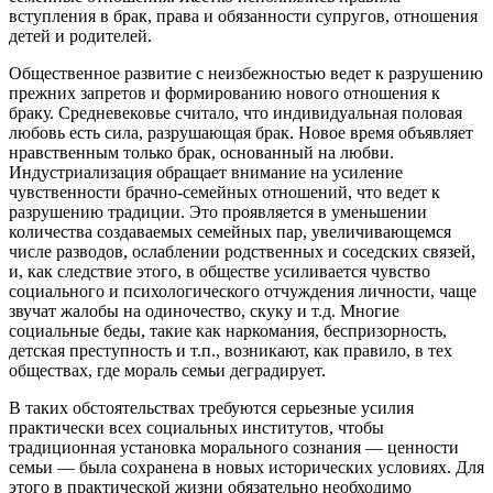
вступления в брак, права и обязанности супругов, отношения
детей и родителей.
Общественное развитие с неизбежностью ведет к разрушению
прежних запретов и формированию нового отношения к
браку. Средневековье считало, что индивидуальная половая
любовь есть сила, разрушающая брак. Новое время объявляет
нравственным только брак, основанный на любви.
Индустриализация обращает внимание на усиление
чувственности брачно-семейных отношений, что ведет к
разрушению традиции. Это проявляется в уменьшении
количества создаваемых семейных пар, увеличивающемся
числе разводов, ослаблении родственных и соседских связей,
и, как следствие этого, в обществе усиливается чувство
социального и психологического отчуждения личности, чаще
звучат жалобы на одиночество, скуку и т.д. Многие
социальные беды, такие как наркомания, беспризорность,
детская преступность и т.п., возникают, как правило, в тех
обществах, где мораль семьи деградирует.
В таких обстоятельствах требуются серьезные усилия
практически всех социальных институтов, чтобы
традиционная установка морального сознания — ценности
семьи — была сохранена в новых исторических условиях. Для
этого в практической жизни обязательно необходимо