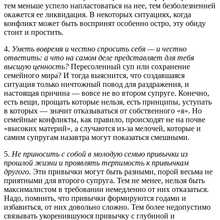
тем меньше успело напластоваться на нее, тем безболезненней
окажется ее ликвидация. В некоторых ситуациях, когда
конфликт может быть воспринят особенно остро, эту обиду
стоит и простить.
4.
Уметь вовремя и честно спросить себя — и честно
ответить: а что на самом деле представляет для тебя
высшую ценность?
Пересоленный суп или сохранение
семейного мира? И тогда выяснится, что создавшаяся
ситуация только ничтожный повод для раздражения, и
настоящая причина — вовсе не во втором супруге. Конечно,
есть вещи, прощать которые нельзя, есть принципы, уступать
в которых — значит отказываться от собственного «я». Но
семейные конфликты, как правило, происходят не на почве
«высоких материй», а случаются из-за мелочей, которые и
самим супругам назавтра могут показаться смешными.
5.
Не приносить с собой в молодую семью привычки из
прошлой жизни и проявлять терпимость к привычкам
другого.
Эти привычки могут быть разными, порой весьма не
приятными для второго супруга. Тем не менее, нельзя быть
максималистом в требовании немедленно от них отказаться.
Надо, помнить, что привычки формируются годами и
избавиться, от них довольно сложно. Тем более недопустимо
связывать укоренившуюся привычку с глубиной и