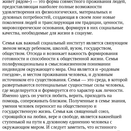
живет рядом») — это форма совместного проживания людей,
предоставляющая наиболее полные возможности
удовлетворения их физиологических, материальных и
духовных потребностей, создающая в своем лоне новые
поколения людей и транслирующая им традиции, ценности,
мировоззренческие основания, формируя в них социальные
качества, необходимые для жизни в социуме.
Семья как важный социальный институт является связующим
звеном между ребенком, школой, вузом, государством,
обществом. Отсюда и возникает важность формирования
готовности и способности к общественной жизни. Семья
полифункциональна в смысложизненном понимании
индивидом окружающего мира. Она является и «родовым
гнездом», и местом проживания человека, и духовным
источником его существования. Семья — это среда, в которой
развертываются потенциальные сущностные силы человека,
где моделируется и формируется его характер как личности.
Именно здесь он учится любить, верить, приходить на
помощь, сопереживать близким. Полученные в семье знания,
умения человек переносит на общественную и
государственную жизнь. Семья как священный союз,
строящийся на любви, вере и свободе, является важнейшей
ступенькой на пути к духовному единению человека с
окружающим миром. И следует заметить, что истинного