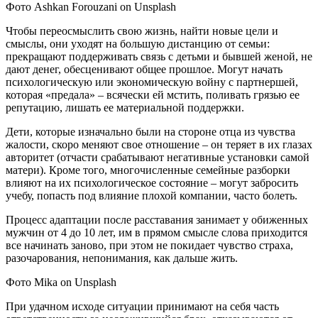
Фото Ashkan Forouzani on Unsplash
Чтобы переосмыслить свою жизнь, найти новые цели и
смыслы, они уходят на большую дистанцию от семьи:
прекращают поддерживать связь с детьми и бывшей женой, не
дают денег, обесценивают общее прошлое. Могут начать
психологическую или экономическую войну с партнершей,
которая «предала» – всячески ей мстить, поливать грязью ее
репутацию, лишать ее материальной поддержки.
Дети, которые изначально были на стороне отца из чувства
жалости, скоро меняют свое отношение – он теряет в их глазах
авторитет (отчасти срабатывают негативные установки самой
матери). Кроме того, многочисленные семейные разборки
влияют на их психологическое состояние – могут забросить
учебу, попасть под влияние плохой компании, часто болеть.
Процесс адаптации после расставания занимает у обиженных
мужчин от 4 до 10 лет, им в прямом смысле слова приходится
все начинать заново, при этом не покидает чувство страха,
разочарования, непонимания, как дальше жить.
Фото Mika on Unsplash
При удачном исходе ситуации принимают на себя часть