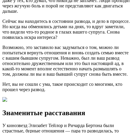
даже у тех, кто думал, что никогда не заплачет. Люди проходят
через жгучую боль и порой не представляют как двигаться
дальше.
Сейчас вы находитесь в состоянии развода, и дело в процессе.
Но когда вы обменялись детьми на днях, то вдруг заметили,
что видели что-то родное в глазах вашего супруга. Снова
появилась искра интереса?
Возможно, это заставило вас задуматься о том, можно ли
попытаться вернуть отношения и вновь создать семью вместе
с вашим бывшим супругом. Неважно, был ли ваш развод
относительно дружественным или это был настоящий ад, в
какой-то момент вполне естественно начать размышлять о
том, должны ли вы и ваш бывший супруг снова быть вместе.
Нет, вы не сошли с ума, такое происходит со многими, кто
прошел через развод.
Знаменитые расставания
У кинозвезд Элизабет Тейлор и Ричарда Бертона были
страстные, бурные отношения — пара то разводилась, то