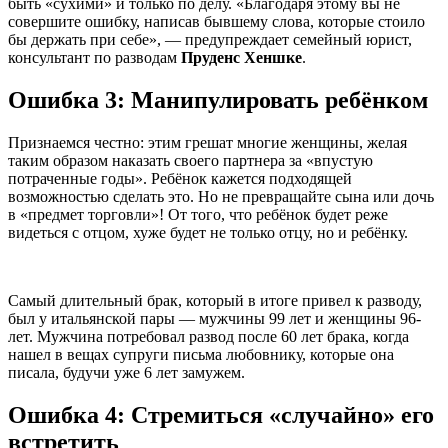
быть «сухими» и только по делу. «Благодаря этому вы не
совершите ошибку, написав бывшему слова, которые стоило
бы держать при себе», — предупреждает семейный юрист,
консультант по разводам
Пруденс Хеншке
.
Ошибка 3: Манипулировать ребёнком
Признаемся честно: этим грешат многие женщины, желая
таким образом наказать своего партнера за «впустую
потраченные годы». Ребёнок кажется подходящей
возможностью сделать это. Но не превращайте сына или дочь
в «предмет торговли»! От того, что ребёнок будет реже
видеться с отцом, хуже будет не только отцу, но и ребёнку.
Самый длительный брак, который в итоге привел к разводу,
был у итальянской пары — мужчины 99 лет и женщины 96-
лет. Мужчина потребовал развод после 60 лет брака, когда
нашел в вещах супруги письма любовнику, которые она
писала, будучи уже 6 лет замужем.
Ошибка 4: Стремиться «случайно» его
встретить