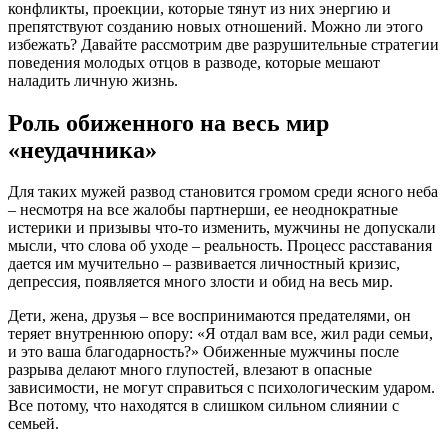
конфликты, проекции, которые тянут из них энергию и
препятствуют созданию новых отношений. Можно ли этого
избежать? Давайте рассмотрим две разрушительные стратегии
поведения молодых отцов в разводе, которые мешают
наладить личную жизнь.
Роль обиженного на весь мир
«неудачника»
Для таких мужей развод становится громом среди ясного неба
– несмотря на все жалобы партнерши, ее неоднократные
истерики и призывы что-то изменить, мужчины не допускали
мысли, что слова об уходе – реальность. Процесс расставания
дается им мучительно – развивается личностный кризис,
депрессия, появляется много злости и обид на весь мир.
Дети, жена, друзья – все воспринимаются предателями, он
теряет внутреннюю опору: «Я отдал вам все, жил ради семьи,
и это ваша благодарность?» Обиженные мужчины после
разрыва делают много глупостей, влезают в опасные
зависимости, не могут справиться с психологическим ударом.
Все потому, что находятся в слишком сильном слиянии с
семьей.