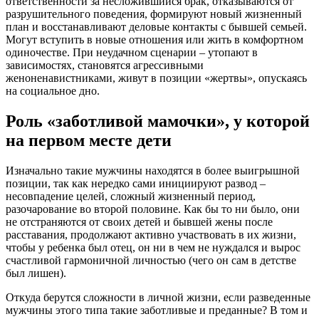
ответственности за несложившийся брак, отказываются от
разрушительного поведения, формируют новый жизненный
план и восстанавливают деловые контакты с бывшей семьей.
Могут вступить в новые отношения или жить в комфортном
одиночестве. При неудачном сценарии – утопают в
зависимостях, становятся агрессивными
женоненавистниками, живут в позиции «жертвы», опускаясь
на социальное дно.
Роль «заботливой мамочки», у которой
на первом месте дети
Изначально такие мужчины находятся в более выигрышной
позиции, так как нередко сами инициируют развод –
несовпадение целей, сложный жизненный период,
разочарование во второй половине. Как бы то ни было, они
не отстраняются от своих детей и бывшей жены после
расставания, продолжают активно участвовать в их жизни,
чтобы у ребенка был отец, он ни в чем не нуждался и вырос
счастливой гармоничной личностью (чего он сам в детстве
был лишен).
Откуда берутся сложности в личной жизни, если разведенные
мужчины этого типа такие заботливые и преданные? В том и