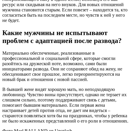
ресурс или скидывая на него внуков. Для новых отношений
мужчина становится старым. Если повезет – находится та, кто
согласиться быть на последнем месте, но чувств к ней у него
не будет.
Какие мужчины не испытывают
проблем с адаптацией после развода?
Материально обеспеченные, реализованные в
профессиональной и социальной сфере, которые смогли
разойтись на дружеской ноте, возможно, сами были
инициаторами развода. Они не сохраняют обид на жену, не
обесценивают свое прошлое, легко переориентируются на
новый брак и отношения с новой пассией.
В бывшей жене видят хорошую мать, но неподходящую
любовницу. Чувство вины присутствует, однако не терзает их
слишком сильно, поэтому поддерживают связь с детьми,
помогают бывшим материально. Если первая жена
настраивает детей против отца, не дает им видеться –
стараются появляться хотя бы на праздниках, чтобы у ребенка
не было искаженных представлений о его роли в отношениях.
Фото Mael BALLAND on Unsplash