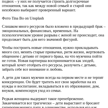
подвох – у них не получается строить долгосрочные
отношения, так как между новой семьей и старой они
неизбежно выбирают проверенный вариант.
Фото Tina Bo on Unsplash
Слишком много ресурсов было вложено в предыдущий брак –
эмоциональных, финансовых, временных. На
психологическом уровне разрыва с женой не происходит, она
продолжает быть для него значимой фигурой.
Чтобы построить новые отношения, нужно прикладывать
много сил, менять старые привычки, ритм жизни, жертвовать
общением с детьми от первого брака, на что мужчина пойти
не готов. Новая партнерша воспринимается как злодей,
который хочет отобрать его ресурсы, разлучить с детьми,
забрать себе все внимание и любовь.
А дети для таких мужчин всегда на первом месте и не терпят
конкуренции. Он будет тратить все свои заработки на их
нужды и воспитание, вкладываться в их образование, дом,
внуков, компенсируя уход из семьи.
Редкая женщина выдержит такое пренебрежение.
Заканчивается все трагически – дети вырастают и бросают
гиперопекающего папу в одиночестве, используя его как