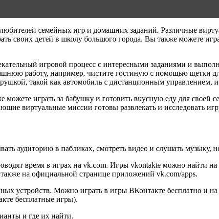
емье
ех любителей семейных игр и домашних заданий. Различные вирт
рать своих детей в школу большого города. Вы также можете игр
кательный игровой процесс с интересными заданиями и выпол
нюю работу, например, чистите гостиную с помощью щетки для 
ушкой, такой как автомобиль с дистанционным управлением, и 
е можете играть за бабушку и готовить вкусную еду для своей с
ающие виртуальные миссии готовы развлекать и исследовать игр
ать аудиторию в пабликах, смотреть видео и слушать музыку, но
оводят время в играх на vk.com. Игры vkontakte можно найти н
а также на официальной странице приложений vk.com/apps.
ных устройств. Можно играть в игры ВКонтакте бесплатно и на 
акте бесплатные игры).
ианты и где их найти.