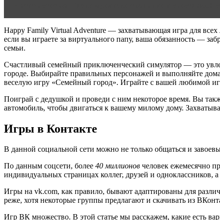
Читать статью
Елена ждакаева тропинка к счастливой с
Happy Family Virtual Adventure — захватывающая игра для вс
если вы играете за виртуального папу, ваша обязанность — заб
семьи.
Счастливый семейный приключенческий симулятор — это увле
городе. Выбирайте правильных персонажей и выполняйте домаш
веселую игру «Семейный город». Играйте с вашей любимой игр
Поиграй с дедушкой и проведи с ним некоторое время. Вы такж
автомобиль, чтобы двигаться к вашему милому дому. Захватыв
Игры в Контакте
В данной социальной сети можно не только общаться и завоевыв
По данным соцсети, более
40 миллионов
человек ежемесячно пр
индивидуальных страницах коллег, друзей и одноклассников, 
Игры на vk.com, как правило, бывают адаптированы для различ
реже, хотя некоторые группы предлагают и скачивать из ВКонт
Игр ВК множество. В этой статье мы расскажем, какие есть вар