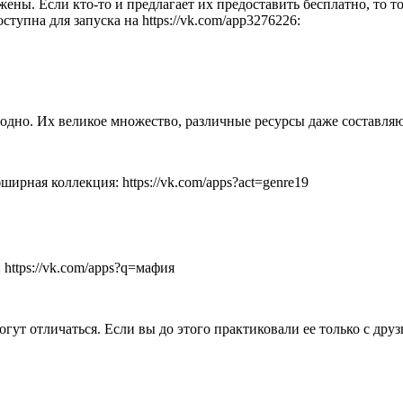
ены. Если кто-то и предлагает их предоставить бесплатно, то то
тупна для запуска на https://vk.com/app3276226:
годно. Их великое множество, различные ресурсы даже составляю
ирная коллекция: https://vk.com/apps?act=genre19
https://vk.com/apps?q=мафия
ут отличаться. Если вы до этого практиковали ее только с дру