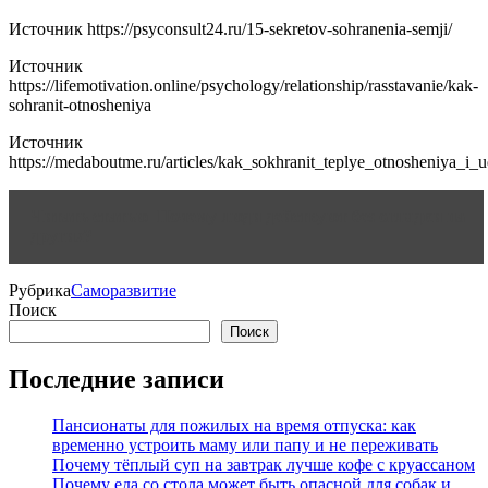
Источник
https://psyconsult24.ru/15-sekretov-sohranenia-semji/
Источник
https://lifemotivation.online/psychology/relationship/rasstavanie/kak-
sohranit-otnosheniya
Источник
https://medaboutme.ru/articles/kak_sokhranit_teplye_otnosheniya_i
Читать статью
Почему люди действуют без оглядки на
других?
Рубрика
Саморазвитие
Поиск
Поиск
Последние записи
Пансионаты для пожилых на время отпуска: как
временно устроить маму или папу и не переживать
Почему тёплый суп на завтрак лучше кофе с круассаном
Почему еда со стола может быть опасной для собак и