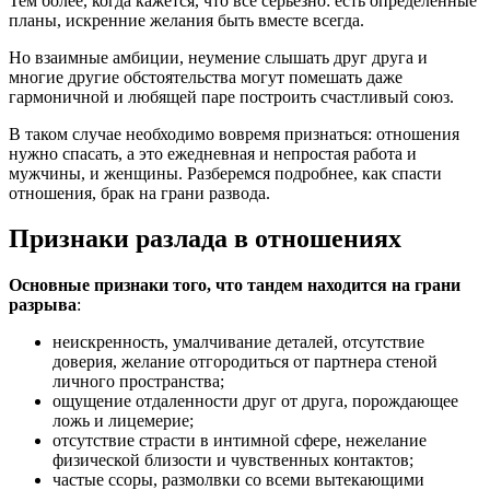
Тем более, когда кажется, что все серьезно: есть определенные
планы, искренние желания быть вместе всегда.
Но взаимные амбиции, неумение слышать друг друга и
многие другие обстоятельства могут помешать даже
гармоничной и любящей паре построить счастливый союз.
В таком случае необходимо вовремя признаться: отношения
нужно спасать, а это ежедневная и непростая работа и
мужчины, и женщины. Разберемся подробнее, как спасти
отношения, брак на грани развода.
Признаки разлада в отношениях
Основные признаки того, что тандем находится на грани
разрыва
:
неискренность, умалчивание деталей, отсутствие
доверия, желание отгородиться от партнера стеной
личного пространства;
ощущение отдаленности друг от друга, порождающее
ложь и лицемерие;
отсутствие страсти в интимной сфере, нежелание
физической близости и чувственных контактов;
частые ссоры, размолвки со всеми вытекающими