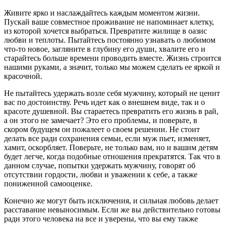
Живите ярко и наслаждайтесь каждым моментом жизни.
Пускай ваше совместное проживание не напоминает клетку,
из которой хочется выбраться. Превратите жилище в оазис
любви и теплоты. Пытайтесь постоянно узнавать о любимом
что-то новое, загляните в глубину его души, хвалите его и
старайтесь больше времени проводить вместе. Жизнь строится
нашими руками, а значит, только мы можем сделать ее яркой и
красочной.
Не пытайтесь удержать возле себя мужчину, который не ценит
вас по достоинству. Речь идет как о внешнем виде, так и о
красоте душевной. Вы стараетесь превратить его жизнь в рай,
а он этого не замечает? Это его проблемы, и поверьте, в
скором будущем он пожалеет о своем решении. Не стоит
делать все ради сохранения семьи, если муж пьет, изменяет,
хамит, оскорбляет. Поверьте, не только вам, но и вашим детям
будет легче, когда подобные отношения прекратятся. Так что в
данном случае, попытки удержать мужчину, говорят об
отсутствии гордости, любви и уважении к себе, а также
пониженной самооценке.
Конечно же могут быть исключения, и сильная любовь делает
расставание невыносимым. Если же вы действительно готовы
ради этого человека на все и уверены, что вы ему также