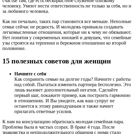
счастье там, где есть бескорыстное служение близкому
человеку. Умеют нести ответственность не только за себя, но и
за любимого человека.
Как ни печально, таких пар становится все меньше. Неполные
семьи сейчас не редкость. И молодежь привыкла создавать
легкомысленные отношения, которые ни к чему не обязывают.
Нет понятия у современных юношей и девушек, что семейные
узы строятся на терпении и бережном отношении ко второй
половинке.
15 полезных советов для женщин
Начните с себя
Как сохранить семью на долгие годы? Начните с работы
над собой. Пытаться изменить партнера бесполезно. Это
лишь вызовет дополнительный негатив. Сделайте
первый шаг, покажите пример, как построить гармонию
в отношениях. И Вы увидите, как ваш супруг не
останется к этому равнодушным и также начнет
прилагать ответные усилия.
К нам на консультацию обратилась молодая семейная пара.
Проблема была в частых ссорах. В браке 4 года. После
знакомства и непродолжительного общения с ними стало