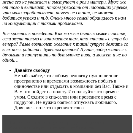
жена его не уважает и выступает в роли матери. Муж же
от того и выпивает, чтобы убежать от надоевших упреков,
что мало зарабатывает, ничего не стоит, не может
добиться успеха и т.д. Очень много семей обращалось к нам
на консультации с такими проблемами.
Все кроется в поведении. Как может быть в семье счастье,
если жена только и занимается тем, что «пилит» с утра до
вечера? Разве возникнет желание к такой супруге бежать со
всех ног с работы с букетом цветов? Лучше, задержаться с
друзьями и пропустить по бутылочке пива, а может и не по
одной…
Давайте свободу
Не забывайте, что любому человеку нужно личное
пространство и временами возможность побыть в
одиночестве или отдыхать в компании без Вас. Также и
Вам это пойдет на пользу. Используйте это время с
умом. Сходите в спа-салон или проведите время с
подругой. Не нужно бояться отпускать любимого.
Доверие – вот что скрепляет союз.
Читать статью
Консультация для родителей
«Счастливые дети в счастливой семье»