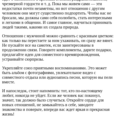
чрезмерной гордости и т. д. Пока мы живем сами — эти
недостатки почти незаметны, но вот отношения с другим
человеком они могут существенно подпортить. Чтобы нас не
бросали, мы должны сами себя полюбить, стать интересными
и легкими в общении. И самое главное, научиться принимать
людей такими, какими их создала природа.
Отношения с мужчиной можно сравнить с красивым цветком:
как только вы перестаете за ним ухаживать, он сразу же вянет.
Не пускайте все на самотек, если заинтересованы в
продолжении связи. Говорите комплименты, дарите подарки,
предлагайте идеи для совместного времяпровождения,
устраивайте сюрпризы.
Укрепляйте союз приятными воспоминаниями. Это может
быть альбом с фотографиями, увлекательное видео с
совместного отдыха или аудиозапись песни, которую вы пели
вместе.
И напоследок, стоит напомнить: тот, кто по-настоящему
любит, никогда не уйдет. Если же человек вас покинул,
значит, так должно было случиться. Откройте сердце для
новых отношений, не замыкайтесь в себе, заводите
знакомства и поверьте, впереди вас ждет яркая и прекрасная
жизнь!