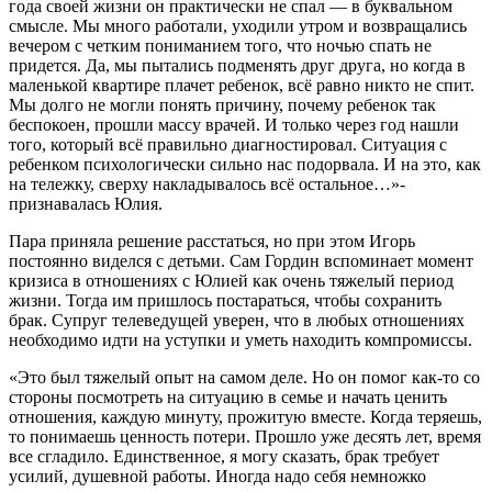
года своей жизни он практически не спал — в буквальном
смысле. Мы много работали, уходили утром и возвращались
вечером с четким пониманием того, что ночью спать не
придется. Да, мы пытались подменять друг друга, но когда в
маленькой квартире плачет ребенок, всё равно никто не спит.
Мы долго не могли понять причину, почему ребенок так
беспокоен, прошли массу врачей. И только через год нашли
того, который всё правильно диагностировал. Ситуация с
ребенком психологически сильно нас подорвала. И на это, как
на тележку, сверху накладывалось всё остальное…»-
признавалась Юлия.
Пара приняла решение расстаться, но при этом Игорь
постоянно виделся с детьми. Сам Гордин вспоминает момент
кризиса в отношениях с Юлией как очень тяжелый период
жизни. Тогда им пришлось постараться, чтобы сохранить
брак. Супруг телеведущей уверен, что в любых отношениях
необходимо идти на уступки и уметь находить компромиссы.
«Это был тяжелый опыт на самом деле. Но он помог как-то со
стороны посмотреть на ситуацию в семье и начать ценить
отношения, каждую минуту, прожитую вместе. Когда теряешь,
то понимаешь ценность потери. Прошло уже десять лет, время
все сгладило. Единственное, я могу сказать, брак требует
усилий, душевной работы. Иногда надо себя немножко