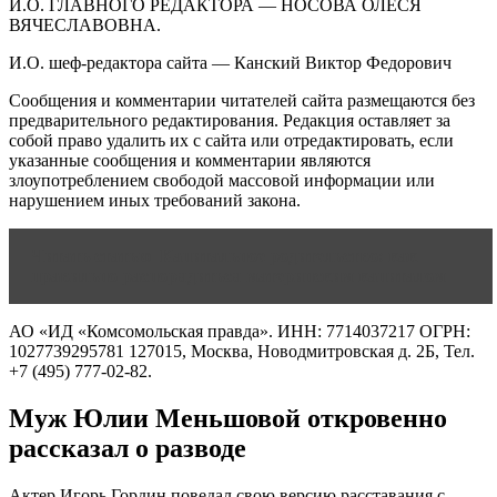
И.О. ГЛАВНОГО РЕДАКТОРА — НОСОВА ОЛЕСЯ
ВЯЧЕСЛАВОВНА.
И.О. шеф-редактора сайта — Канский Виктор Федорович
Сообщения и комментарии читателей сайта размещаются без
предварительного редактирования. Редакция оставляет за
собой право удалить их с сайта или отредактировать, если
указанные сообщения и комментарии являются
злоупотреблением свободой массовой информации или
нарушением иных требований закона.
Читать статью
Капитальное родительство: как
правильно распорядиться материнским капиталом
АО «ИД «Комсомольская правда». ИНН: 7714037217 ОГРН:
1027739295781 127015, Москва, Новодмитровская д. 2Б, Тел.
+7 (495) 777-02-82.
Муж Юлии Меньшовой откровенно
рассказал о разводе
Актер Игорь Гордин поведал свою версию расставания с