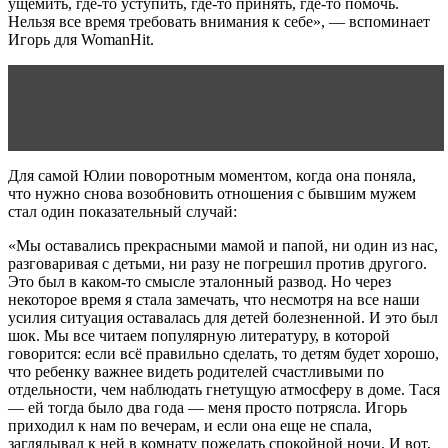
ущемить, где-то уступить, где-то принять, где-то помочь.
Нельзя все время требовать внимания к себе», — вспоминает
Игорь для WomanHit.
Читать статью
9 признаков того, что ваши
отношения могут перерасти в крепкий брак. Полезная
подборка
Для самой Юлии поворотным моментом, когда она поняла,
что нужно снова возобновить отношения с бывшим мужем
стал один показательный случай:
«Мы оставались прекрасными мамой и папой, ни один из нас,
разговаривая с детьми, ни разу не погрешил против другого.
Это был в каком-то смысле эталонный развод. Но через
некоторое время я стала замечать, что несмотря на все наши
усилия ситуация оставалась для детей болезненной. И это был
шок. Мы все читаем популярную литературу, в которой
говорится: если всё правильно сделать, то детям будет хорошо,
что ребенку важнее видеть родителей счастливыми по
отдельности, чем наблюдать гнетущую атмосферу в доме. Тася
— ей тогда было два года — меня просто потрясла. Игорь
приходил к нам по вечерам, и если она еще не спала,
заглядывал к ней в комнату пожелать спокойной ночи. И вот,