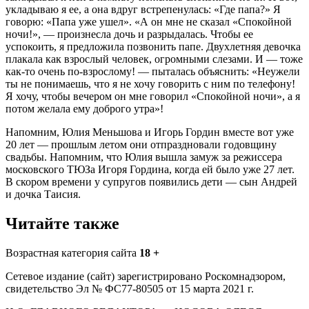
укладываю я ее, а она вдруг встрепенулась: «Где папа?» Я
говорю: «Папа уже ушел». «А он мне не сказал «Спокойной
ночи!», — произнесла дочь и разрыдалась. Чтобы ее
успокоить, я предложила позвонить папе. Двухлетняя девочка
плакала как взрослый человек, огромными слезами. И — тоже
как-то очень по-взрослому! — пыталась объяснить: «Неужели
ты не понимаешь, что я не хочу говорить с ним по телефону!
Я хочу, чтобы вечером он мне говорил «Спокойной ночи», а я
потом желала ему доброго утра»!
Напомним, Юлия Меньшова и Игорь Гордин вместе вот уже
20 лет — прошлым летом они отпраздновали годовщину
свадьбы. Напомним, что Юлия вышла замуж за режиссера
московского ТЮЗа Игоря Гордина, когда ей было уже 27 лет.
В скором времени у супругов появились дети — сын Андрей
и дочка Таисия.
Читайте также
Возрастная категория сайта
18 +
Сетевое издание (сайт) зарегистрировано Роскомнадзором,
свидетельство Эл № ФС77-80505 от 15 марта 2021 г.