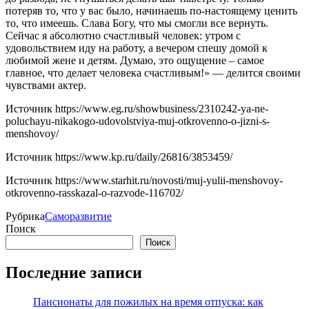
потеряв то, что у вас было, начинаешь по-настоящему ценить
то, что имеешь. Слава Богу, что мы смогли все вернуть.
Сейчас я абсолютно счастливый человек: утром с
удовольствием иду на работу, а вечером спешу домой к
любимой жене и детям. Думаю, это ощущение – самое
главное, что делает человека счастливым!» — делится своими
чувствами актер.
Источник
https://www.eg.ru/showbusiness/2310242-ya-ne-
poluchayu-nikakogo-udovolstviya-muj-otkrovenno-o-jizni-s-
menshovoy/
Источник
https://www.kp.ru/daily/26816/3853459/
Источник
https://www.starhit.ru/novosti/muj-yulii-menshovoy-
otkrovenno-rasskazal-o-razvode-116702/
Рубрика
Саморазвитие
Поиск
Поиск
Последние записи
Пансионаты для пожилых на время отпуска: как