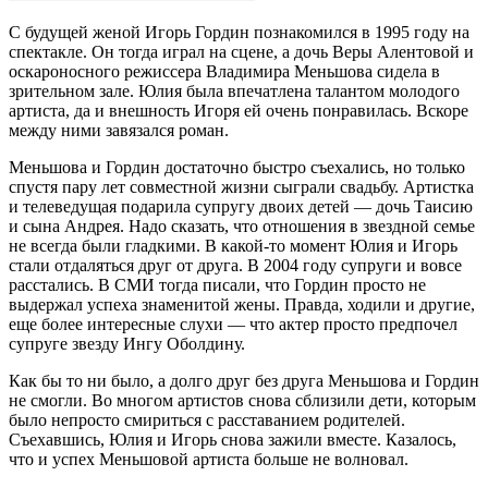
С будущей женой Игорь Гордин познакомился в 1995 году на
спектакле. Он тогда играл на сцене, а дочь Веры Алентовой и
оскароносного режиссера Владимира Меньшова сидела в
зрительном зале. Юлия была впечатлена талантом молодого
артиста, да и внешность Игоря ей очень понравилась. Вскоре
между ними завязался роман.
Меньшова и Гордин достаточно быстро съехались, но только
спустя пару лет совместной жизни сыграли свадьбу. Артистка
и телеведущая подарила супругу двоих детей — дочь Таисию
и сына Андрея. Надо сказать, что отношения в звездной семье
не всегда были гладкими. В какой-то момент Юлия и Игорь
стали отдаляться друг от друга. В 2004 году супруги и вовсе
расстались. В СМИ тогда писали, что Гордин просто не
выдержал успеха знаменитой жены. Правда, ходили и другие,
еще более интересные слухи — что актер просто предпочел
супруге звезду Ингу Оболдину.
Как бы то ни было, а долго друг без друга Меньшова и Гордин
не смогли. Во многом артистов снова сблизили дети, которым
было непросто смириться с расставанием родителей.
Съехавшись, Юлия и Игорь снова зажили вместе. Казалось,
что и успех Меньшовой артиста больше не волновал.