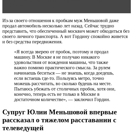
Читать статью
Развод в семье влияние развода на
ребенка
Из-за своего отношения к пробкам муж Меньшовой даже
продал автомобиль несколько лет назад. Сейчас трудно
представить, что обеспеченный москвич может обходиться без
своего личного транспорта. А вот Гордину спокойно живется
и без средства передвижения.
«Я всегда зверею от пробок, поэтому и продал
машину. В Москве я не получаю никакого
удовольствия от вождения машины, что также
важно помимо практического смысла. За рулем
начинаешь беситься — не знаешь, когда доедешь,
если встаешь где-то. Пользуясь метро, точно
можешь рассчитать, во сколько будешь на месте.
Пытаюсь убежать от столичных пробок, хотя они,
конечно, теперь есть не только в Москве в
достаточном количестве», — заключил Гордин.
Супруг Юлии Меньшовой впервые
рассказал о тяжелом расставании с
телеведущей