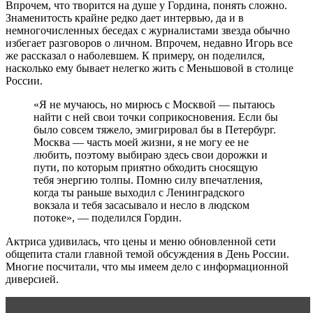
Впрочем, что творится на душе у Гордина, понять сложно.
Знаменитость крайне редко дает интервью, да и в
немногочисленных беседах с журналистами звезда обычно
избегает разговоров о личном. Впрочем, недавно Игорь все
же рассказал о наболевшем. К примеру, он поделился,
насколько ему бывает нелегко жить с Меньшовой в столице
России.
«Я не мучаюсь, но мирюсь с Москвой — пытаюсь
найти с ней свои точки соприкосновения. Если бы
было совсем тяжело, эмигрировал бы в Петербург.
Москва — часть моей жизни, я не могу ее не
любить, поэтому выбираю здесь свои дорожки и
пути, по которым приятно обходить сносящую
тебя энергию толпы. Помню силу впечатления,
когда ты раньше выходил с Ленинградского
вокзала и тебя засасывало и несло в людском
потоке», — поделился Гордин.
Актриса удивилась, что цены и меню обновленной сети
общепита стали главной темой обсуждения в День России.
Многие посчитали, что мы имеем дело с информационной
диверсией.