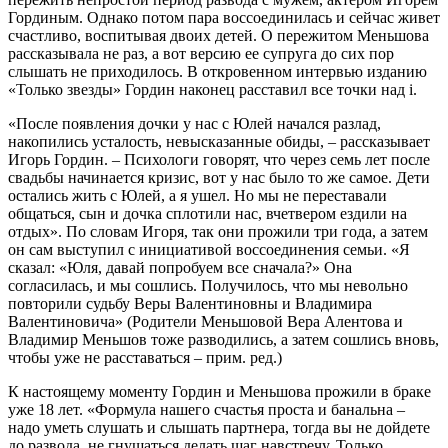
Гординым. Однако потом пара воссоединилась и сейчас живет
счастливо, воспитывая двоих детей. О пережитом Меньшова
рассказывала не раз, а вот версию ее супруга до сих пор
слышать не приходилось. В откровенном интервью изданию
«Только звезды» Гордин наконец расставил все точки над i.
«После появления дочки у нас с Юлей начался разлад,
накопились усталость, невысказанные обиды, – рассказывает
Игорь Гордин. – Психологи говорят, что через семь лет после
свадьбы начинается кризис, вот у нас было то же самое. Дети
остались жить с Юлей, а я ушел. Но мы не переставали
общаться, сын и дочка сплотили нас, вчетвером ездили на
отдых». По словам Игоря, так они прожили три года, а затем
он сам выступил с инициативой воссоединения семьи. «Я
сказал: «Юля, давай попробуем все сначала?» Она
согласилась, и мы сошлись. Получилось, что мы невольно
повторили судьбу Веры Валентиновны и Владимира
Валентиновича» (Родители Меньшовой Вера Алентова и
Владимир Меньшов тоже разводились, а затем сошлись вновь,
чтобы уже не расставаться – прим. ред.)
К настоящему моменту Гордин и Меньшова прожили в браке
уже 18 лет. «Формула нашего счастья проста и банальна –
надо уметь слушать и слышать партнера, тогда вы не дойдете
до развода, не гнушаться делать шаг навстречу. Только