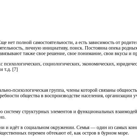
Еще нет полной самостоятельности, а есть зависимость от родит
оятельность, личную инициативу, поиск. Постоянна опека родных,
вязывают также свое решение, свое понимание, свои вкусы и пр
кс психологических, социологических, экономических, юридиче
т.д. [7]
ально-психологическая группа, члены которой связаны общност
бности общества в воспроизводстве населения, организации у
ю систему структурных элементов и функциональных взаимодейс
но.
ни и идёт в социальном окружении. Семья — один из самых кон
бщественных перемен обтекают её, как остров в бурном море.