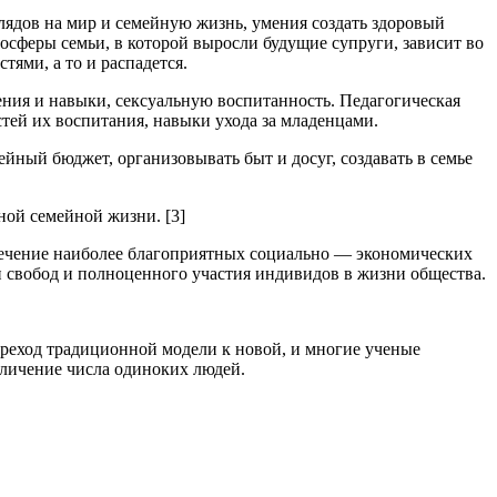
лядов на мир и семейную жизнь, умения создать здоровый
осферы семьи, в которой выросли будущие супруги, зависит во
тями, а то и распадется.
ения и навыки, сексуальную воспитанность. Педагогическая
тей их воспитания, навыки ухода за младенцами.
ный бюджет, организовывать быт и досуг, создавать в семье
ной семейной жизни. [3]
спечение наиболее благоприятных социально — экономических
и свобод и полноценного участия индивидов в жизни общества.
реход традиционной модели к новой, и многие ученые
еличение числа одиноких людей.