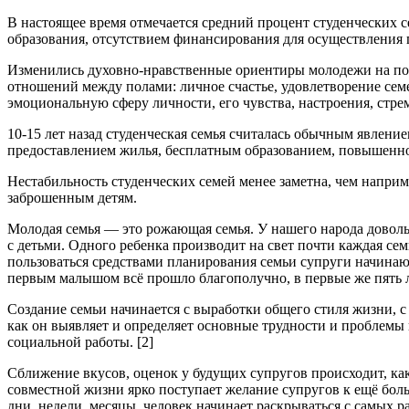
В настоящее время отмечается средний процент студенческих 
образования, отсутствием финансирования для осуществления 
Изменились духовно-нравственные ориентиры молодежи на пол
отношений между полами: личное счастье, удовлетворение с
эмоциональную сферу личности, его чувства, настроения, стре
10-15 лет назад студенческая семья считалась обычным явлени
предоставлением жилья, бесплатным образованием, повышенной 
Нестабильность студенческих семей менее заметна, чем наприме
заброшенным детям.
Молодая семья — это рожающая семья. У нашего народа доволь
с детьми. Одного ребенка производит на свет почти каждая сем
пользоваться средствами планирования семьи супруги начинают,
первым малышом всё прошло благополучно, в первые же пять ле
Создание семьи начинается с выработки общего стиля жизни, с
как он выявляет и определяет основные трудности и проблемы 
социальной работы. [2]
Сближение вкусов, оценок у будущих супругов происходит, как 
совместной жизни ярко поступает желание супругов к ещё бол
дни, недели, месяцы, человек начинает раскрываться с самых р