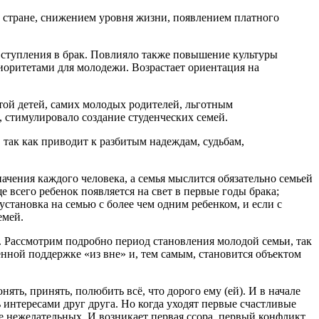
в стране, снижением уровня жизни, появлением платного
вступления в брак. Повлияло также повышение культуры
оритетами для молодежи. Возрастает ориентация на
той детей, самих молодых родителей, льготным
 стимулировало создание студенческих семей.
 так как приводит к разбитым надеждам, судьбам,
чения каждого человека, а семья мыслится обязательно семьей
е всего ребенок появляется на свет в первые годы брака;
установка на семью с более чем одним ребенком, и если с
емей.
п. Рассмотрим подробно период становления молодой семьи, так
ённой поддержке «из вне» и, тем самым, становится объектом
ть, принять, полюбить всё, что дорого ему (ей). И в начале
нтересами друг друга. Но когда уходят первые счастливые
е нежелательных. И возникает первая ссора, первый конфликт,