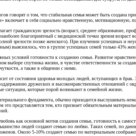
гов говорят о том, что стабильная семья может быть создана п
и» включает в себя социально нравственную, мотивационную, п
гает гражданскую зрелость (возраст, среднее образование, про
о наиболее благоприятный с медицинской точки зрения возраст в
 полной зрелости позже женского). При изучении успешных и неу
ым) выяснилось, что в группе успешных семей только 43% женщ
жных условий готовности к созданию семьи. Развитое нравстве
ном выборе спутника жизни, в чувстве ответственности за созда
чуткости, а также в общении с ними.
исит от состояния здоровья молодых людей, вступающих в брак.
поддержанию дружеских и высоконравственных отношений с окр
ые ситуации, которые порой возникают в семейной жизни.
териального фундамента, обычно приходится выслушивать нема
ем это представляется тем, кто признает обязательным материа
ний.
юбовь как основной мотив создания семьи, готовность к самост
ьшинство людей создают семью по любви. Таких семей, по данны
доженов. Около 5-10% создают семью по материальным соображе