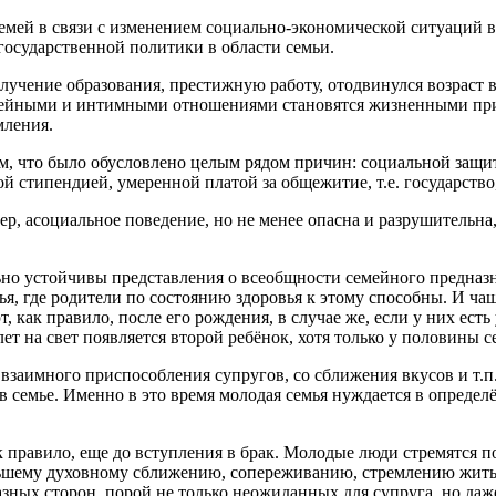
семей в связи с изменением социально-экономической ситуаций 
государственной политики в области семьи.
учение образования, престижную работу, отодвинулся возраст 
емейными и интимными отношениями становятся жизненными при
мления.
ем, что было обусловлено целым рядом причин: социальной защи
стипендией, умеренной платой за общежитие, т.е. государство,
р, асоциальное поведение, но не менее опасна и разрушительна,
но устойчивы представления о всеобщности семейного предназна
ья, где родители по состоянию здоровья к этому способны. И чащ
 как правило, после его рождения, в случае же, если у них есть 
т на свет появляется второй ребёнок, хотя только у половины с
 взаимного приспособления супругов, со сближения вкусов и т.
в семье. Именно в это время молодая семья нуждается в определ
правило, еще до вступления в брак. Молодые люди стремятся поня
ьшему духовному сближению, сопереживанию, стремлению жить и
азных сторон, порой не только неожиданных для супруга, но даж