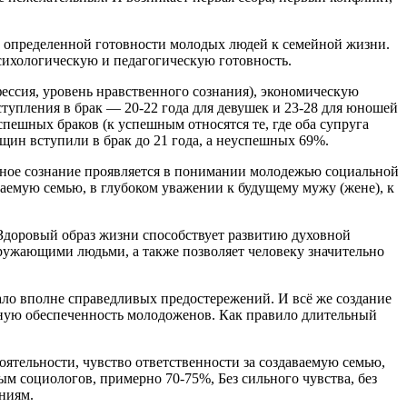
ри определенной готовности молодых людей к семейной жизни.
сихологическую и педагогическую готовность.
фессия, уровень нравственного сознания), экономическую
ступления в брак — 20-22 года для девушек и 23-28 для юношей
спешных браков (к успешным относятся те, где оба супруга
ин вступили в брак до 21 года, а неуспешных 69%.
нное сознание проявляется в понимании молодежью социальной
ваемую семью, в глубоком уважении к будущему мужу (жене), к
 Здоровый образ жизни способствует развитию духовной
ужающими людьми, а также позволяет человеку значительно
ло вполне справедливых предостережений. И всё же создание
льную обеспеченность молодоженов. Как правило длительный
оятельности, чувство ответственности за создаваемую семью,
м социологов, примерно 70-75%, Без сильного чувства, без
ниям.