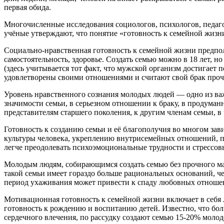
первая обида.
Многочисленные исследования социологов, психологов, педаго
учёные утверждают, что понятие «готовность к семейной жизн
Социально-нравственная готовность к семейной жизни предпола
самостоятельность, здоровье. Создать семью можно в 18 лет, н
(здесь учитывается тот факт, что мужской организм достигает
удовлетворены своими отношениями и считают свой брак прочн
Уровень нравственного сознания молодых людей — одно из ва
значимости семьи, в серьезном отношении к браку, в продуман
представителям старшего поколения, к другим членам семьи, в 
Готовность к созданию семьи и её благополучия во многом зав
культуры человека, укреплению внутрисемейных отношений, 
легче преодолевать психоэмоциональные трудности и стрессов
Молодым людям, собирающимся создать семью без прочного ма
такой семьи имеет гораздо больше рациональных оснований, ч
период ухаживания может привести к спаду любовных отноше
Мотивационная готовность к семейной жизни включает в себя л
готовность к рождению и воспитанию детей. Известно, что бол
сердечного влечения, по рассудку создают семью 15-20% моло