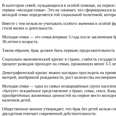
В категории семей, нуждающихся в особой помощи, на первое 
термин «молодая семья». Это не означает, что сформировался 
молодой семье определяется той социальной политикой, котора
Вместе с тем нельзя не учитывать особого значения и особой
стиля жизни и деятельности.
Молодая семья — это семья впервые 3 года после заключения б
30-летнего возраста.
Таким образом, брак должен быть первым; продолжительность со
Социально-экономический кризис в стране, слабость государс
процент разводов приходит на семью, прожившую менее 3-5 лет
Демографический кризис можно наглядно проследить на пример
матерей, внебрачной рождаемости, рост количества несоверше
Молодая семья — одна из самых незащищённых групп населен
«бытует» искажённое представление о браке, семье, сексе. Ка
приобретённых жизненных ценностей на первое место молодеж
наличием детей.
Общественное мнение утверждает, что брак без детей нельзя 
двухдетная отвечает современной действительности.