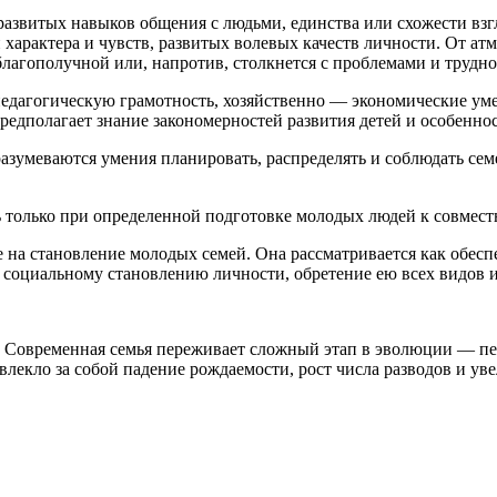
развитых навыков общения с людьми, единства или схожести взг
характера и чувств, развитых волевых качеств личности. От атм
благополучной или, напротив, столкнется с проблемами и труднос
 педагогическую грамотность, хозяйственно — экономические ум
едполагает знание закономерностей развития детей и особеннос
умеваются умения планировать, распределять и соблюдать семей
 только при определенной подготовке молодых людей к совмест
е на становление молодых семей. Она рассматривается как обе
 социальному становлению личности, обретение ею всех видов 
ы. Современная семья переживает сложный этап в эволюции — пе
лекло за собой падение рождаемости, рост числа разводов и ув