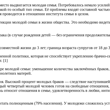
место выдвигается молодая семья. Потребовалось немало усилий
какой-то особый тип семьи. Её проблемы входят составной часть
я проводится в отношении института семьи в целом.
 функции молодой семьи в жизни общества. Это необходимо виде
рака (в случае рождения детей — без ограничения продолжительн
вместной жизни до 3 лет; граница возраста супругов от 18 до 3
твенной политики, которая не способствует укреплению брачно-
. [1]
е молодой семьи: уменьшение количества заключённых браков, 
ннолетних матерей.
ия. Высокий процент молодых браков — следствие наступившей
ждый четвертый молодой человек готов на свободные отношения, 
ь относит отношения в семье, удовлетворенность в любви, инт
считать полноценным (79% населения). У молодежи сложилось ус