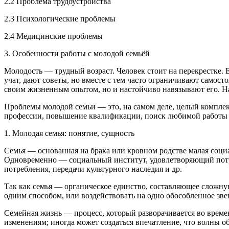
2.2 Проблема трудоустройства
2.3 Психологические проблемы
2.4 Медицинские проблемы
3. Особенности работы с молодой семьёй
Молодость — трудный возраст. Человек стоит на перекрестке. 
учат, дают советы, но вместе с тем часто ограничивают самост
своим жизненным опытом, но и настойчиво навязывают его. На
Проблемы молодой семьи — это, на самом деле, целый компле
профессии, повышение квалификации, поиск любимой работы и 
1. Молодая семья: понятие, сущность
Семья — основанная на брака или кровном родстве малая соци
Одновременно — социальный институт, удовлетворяющий потре
потребления, передачи культурного наследия и др.
Так как семья — органическое единство, составляющее сложну
одним способом, или воздействовать на одно обособленное зве
Семейная жизнь — процесс, который разворачивается во време
изменениям; иногда может создаться впечатление, что волны о