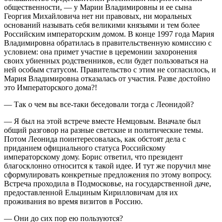
общественности, — у Марии Владимировны и ее сына
Георгия Михайловича нет ни правовых, ни моральных
оснований называть себя великими князьями и тем более
Российским императорским домом. В конце 1997 года Мария
Владимировна обратилась в правительственную комиссию с
условием: она примет участие в церемонии захоронения
своих убиенных родственников, если будет пользоваться на
ней особым статусом. Правительство с этим не согласилось, и
Мария Владимировна отказалась от участия. Разве достойно
это Императорского дома?!
— Так о чем вы все-таки беседовали тогда с Леонидой?
— Я был на этой встрече вместе Немцовым. Вначале был
общий разговор на разные светские и политические темы.
Потом Леонида поинтересовалась, как обстоят дела с
приданием официального статуса Российскому
императорскому дому. Борис ответил, что президент
благосклонно относится к такой идее. И тут же поручил мне
сформулировать конкретные предложения по этому вопросу.
Встреча проходила в Подмосковье, на государственной даче,
предоставленной Ельциным Кирилловичам для их
проживания во время визитов в Россию.
— Они до сих пор ею пользуются?