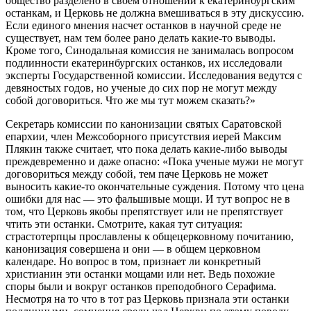
общество разделено в своем отношении к екатеринбургским
останкам, и Церковь не должна вмешиваться в эту дискуссию.
Если единого мнения насчет останков в научной среде не
существует, нам тем более рано делать какие-то выводы.
Кроме того, Синодальная комиссия не занималась вопросом
подлинности екатеринбургских останков, их исследовали
эксперты Государственной комиссии. Исследования ведутся с
девяностых годов, но ученые до сих пор не могут между
собой договориться. Что же мы тут можем сказать?»
Секретарь комиссии по канонизации святых Саратовской
епархии, член Межсоборного присутствия иерей Максим
Плякин также считает, что пока делать какие-либо выводы
преждевременно и даже опасно: «Пока ученые мужи не могут
договориться между собой, тем паче Церковь не может
выносить какие-то окончательные суждения. Потому что цена
ошибки для нас — это фальшивые мощи. И тут вопрос не в
том, что Церковь якобы препятствует или не препятствует
чтить эти останки. Смотрите, какая тут ситуация:
страстотерпцы прославлены к общецерковному почитанию,
канонизация совершена и они — в общем церковном
календаре. Но вопрос в том, признает ли конкретный
христианин эти останки мощами или нет. Ведь похожие
споры были и вокруг останков преподобного Серафима.
Несмотря на то что в тот раз Церковь признала эти останки