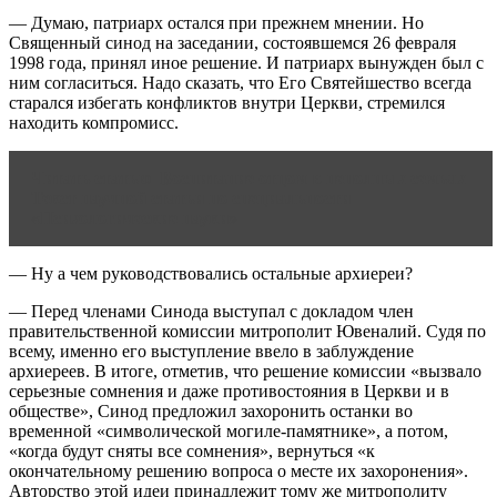
— Думаю, патриарх остался при прежнем мнении. Но
Священный синод на заседании, состоявшемся 26 февраля
1998 года, принял иное решение. И патриарх вынужден был с
ним согласиться. Надо сказать, что Его Святейшество всегда
старался избегать конфликтов внутри Церкви, стремился
находить компромисс.
Читать статью
Воспитание отцом в неполных семьях
Текст научной статьи по специальности
«Психологические науки»
— Ну а чем руководствовались остальные архиереи?
— Перед членами Синода выступал с докладом член
правительственной комиссии митрополит Ювеналий. Судя по
всему, именно его выступление ввело в заблуждение
архиереев. В итоге, отметив, что решение комиссии «вызвало
серьезные сомнения и даже противостояния в Церкви и в
обществе», Синод предложил захоронить останки во
временной «символической могиле-памятнике», а потом,
«когда будут сняты все сомнения», вернуться «к
окончательному решению вопроса о месте их захоронения».
Авторство этой идеи принадлежит тому же митрополиту