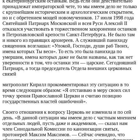
к екатеринбургским останкам. Ведь если они действительно
принадлежат императорской чете, то мы имеем дело не только
с крупнейшим историческим и археологическим открытием,
но и с обретением мощей новомучеников. 17 июля 1998 года
Святейший Патриарх Московский и всея Руси Алексий II
отказался участвовать в торжественном захоронении останков
в Петропавловской крепости Санкт-Петербурга. Не было там
и никого из правящих архиереев. А служивший панихиду
священник возглашал: «Упокой, Господи, души раб Твоих,
имена которых Ты веси». То есть это была панихида по
умершим, имена которых даже не были названы, как так нет
уверенности в том, что останки эти — царские. Сегодняшний
Патриарх, а тогда председатель Отдела внешних церковных
связей
митрополит Кирилл прокомментировал эту ситуацию в то
время следующим образом: «Я отстаиваю в меру своих сил
точку зрения Православной Церкви и считаю позицию
государственных властей ошибочной».
Своего отношения к вопросу Церковь не изменила и по сей
день. «В данной ситуации мы имеем дело с частным мнением
отдельных людей, пусть даже и академиков, — сказал нам
член Синодальной Комиссии по канонизации святых,
протоиерей Максим Максимов. — Сейчас очевидно, что