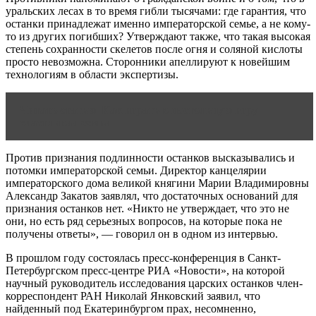
уральских лесах в то время гибли тысячами: где гарантия, что
останки принадлежат именно императорской семье, а не кому-
то из других погибших? Утверждают также, что такая высокая
степень сохранности скелетов после огня и соляной кислоты
просто невозможна. Сторонники апеллируют к новейшим
технологиям в области экспертизы.
Читать статью
Как играть в настольную игру
счастливая семья
Против признания подлинности останков высказывались и
потомки императорской семьи. Директор канцелярии
императорского дома великой княгини Марии Владимировны
Александр Закатов заявлял, что достаточных оснований для
признания останков нет. «Никто не утверждает, что это не
они, но есть ряд серьезных вопросов, на которые пока не
получены ответы», — говорил он в одном из интервью.
В прошлом году состоялась пресс-конференция в Санкт-
Петербургском пресс-центре РИА «Новости», на которой
научный руководитель исследования царских останков член-
корреспондент РАН Николай Янковский заявил, что
найденный под Екатеринбургом прах, несомненно,