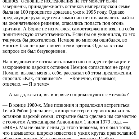
ошибся. Основные исследования на тот момент были
завершены, принадлежность останков императорской семье
была на 100 процентов доказана уже к 1995 году. Однако
предыдущие руководители комиссии не отваживались выйти
на окончательное решение, опасались попасть под огонь
критики. А Борис не испугался, самоотверженно взял на себя
политическую ответственность. Если бы он уклонился, то это
тянулось бы десятилетия. Немцов во многом ошибался, во
многом был не прав с моей точки зрения. Однако в этом
вопросе он был безукоризнен.
На предложение возглавить комиссию по идентификации и
захоронению царских останков Немцов согласился не сразу.
Помню, вызвал меня к себе, рассказал об этом предложении,
спросил: «Как, справимся?» — «Конечно, справимся, —
отвечаю. — Я в теме».
— А когда, кстати, вы впервые соприкоснулись с «темой»?
— В конце 1980-х. Мне позвонил и предложил встретиться
Гелий Рябов (сценарист, кинорежиссер и первооткрыватель
останков царской семьи; открытие было сделано им совместно
с геологом Александром Авдониным 1 июня 1979 года. —
«МК»). Мы не были с ним до этого знакомы, но я был тогда,
что называется, широко известен в узких кругах православной
общественности. Как соиздатель — вместе с Глебом