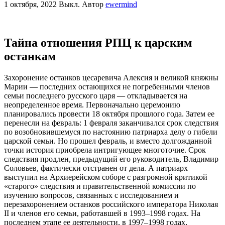
1 октября, 2022
Выкл.
Автор
ewermind
Тайна отношения РПЦ к царским
останкам
Захоронение останков цесаревича Алексия и великой княжны
Марии — последних остающихся не погребенными членов
семьи последнего русского царя — откладывается на
неопределенное время. Первоначально церемонию
планировались провести 18 октября прошлого года. Затем ее
перенесли на февраль: 1 февраля заканчивался срок следствия
по возобновившемуся по настоянию патриарха делу о гибели
царской семьи. Но прошел февраль, и вместо долгожданной
точки история приобрела интригующее многоточие. Срок
следствия продлен, предыдущий его руководитель, Владимир
Соловьев, фактически отстранен от дела. А патриарх
выступил на Архиерейском соборе с разгромной критикой
«старого» следствия и правительственной комиссии по
изучению вопросов, связанных с исследованием и
перезахоронением останков российского императора Николая
II и членов его семьи, работавшей в 1993–1998 годах. На
последнем этапе ее деятельности, в 1997–1998 годах,