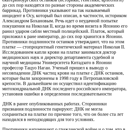
до сих пор находятся по разные стороны академических
баррикад. Противники указывают на так называемый
инцидент в Осу, который был описан, в частности, историком
Александром Бохановым. Речь идет о неудачной попытке
покушения на Николая II, когда во время визита в Японию его
ранил ударом сабли местный полицейский. Платок, который
приложил к ране император, до сих пор хранится в Японии.
Противники подлинности останков утверждают, что на этом
платке — стопроцентный генетический материал Николая II.
Исследованием капли крови на платке занимался доктор
медицинских наук и директор департамента судебной и
научной медицины Университета Китадзато в Японии
профессор Тацуо Нагаи. Ученый пришел к выводу о
несовпадении ДНК частиц крови на платке с ДНК останков,
которые были захоронены в 1998 году в Петропавловской
крепости. В дальнейшем он осуществил идентификацию
митохондриальной ДНК последнего российского императора,
установив ошибки в определении последовательности
ДНК в ранее опубликованных работах. Сторонники
признания подлинности парируют: ДНК не могла
сохраниться на платке по причине того, что он более ста лет
находился в неподходящих для того условиях.
Противники напоминают о гражданской войне и о том, что в