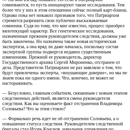
сомневаются, то пусть инициируют такие исследования. Тем
более что у них в этом отношении сейчас полный карт-бланш.
Однако пока нет никаких признаков того, что Патриархия
стремится разрешить свои публично высказываемые
сомнения. Судя по тому, что мне известно, процесс приобрел
вялотекущий характер. Все генетические исследования,
назначенные прежним руководителем следствия, должны уже
быть закончены. Но назначена также новая историческая
экспертиза, а она вряд ли даже началась, поскольку состав
экспертной группы подвергся недавно существенным
изменениям. Прежний ее руководитель, директор
Государственного архива Сергей Мироненко, отстранен от
дела. Представители Патриархии не раз заявляли о том, что
будут привлечены эксперты, «внушающие доверие», но мы не
знаем пока ни одного имени. Что, конечно, не может не
настораживать.
— Безусловно, главным событием, связанным с новым этапом
следственных действий, является смена руководителя
следствия. Как вы оцениваете факт отстранения Владимира
Соловьева? Что за этим стояло?
— Формально речь идет не об отстранении Соловьева, а о
повышение статуса следствия. Руководителем следственной
бригады стал Игорь Краснов, начальник управления по