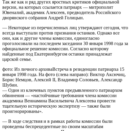
Так же как и ряд других яростных критиков официальной
версии, на которых ссылается патриарх — митрополит
Ювеналий, академик Алексеев, предводитель Российского
дворянского собрания Андрей Голицын.
— Некоторые из перечисленных лиц утверждают сегодня, что
всегда выступали против признания останков. Однако все
они, как и другие члены комиссии, единогласно
проголосовали на последнем заседании 30 января 1998 года за
официальное решение комиссии. Согласно которому
найденные под Екатеринбургом останки принадлежат
царской семье.
фото: Из личного архиваВстреча в резиденции патриарха 15
января 1998 года. На фото (слева направо): Виктор Аксючиц,
Борис Немцов, Алексий II, Владимир Соловьев, Александр
Шубин.
— Один из ключевых пунктов предъявленного патриархом
обвинения — «настойчивые требования члена комиссии
академика Вениамина Васильевича Алексеева провести
тщательную историческую экспертизу — также были
проигнорированы».
— В ходе следствия и в рамках работы комиссии были
проведены беспрецедентные по своим масштабам