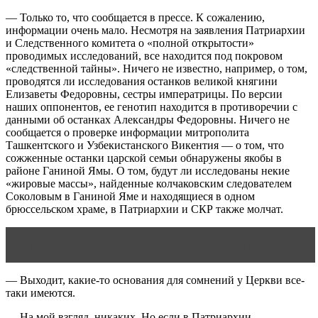
— Только то, что сообщается в прессе. К сожалению,
информации очень мало. Несмотря на заявления Патриархии
и Следственного комитета о «полной открытости»
проводимых исследований, все находится под покровом
«следственной тайны». Ничего не известно, например, о том,
проводятся ли исследования останков великой княгини
Елизаветы Федоровны, сестры императрицы. По версии
наших оппонентов, ее генотип находится в противоречии с
данными об останках Александры Федоровны. Ничего не
сообщается о проверке информации митрополита
Ташкентского и Узбекистанского Викентия — о том, что
сожженные останки царской семьи обнаружены якобы в
районе Ганиной Ямы. О том, будут ли исследованы некие
«жировые массы», найденные колчаковским следователем
Соколовым в Ганиной Яме и находящиеся в одном
брюссельском храме, в Патриархии и СКР также молчат.
Читать статью
Чем полезны молчание и одиночество?
— Выходит, какие-то основания для сомнений у Церкви все-
таки имеются.
— На мой взгляд, никаких. Но если в Патриархии