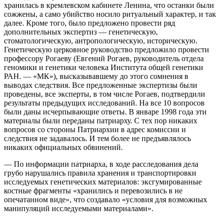
хранилась в кремлевском кабинете Ленина, что останки были
сожжены, а само убийство носило ритуальный характер, и так
далее. Кроме того, было предложено провести ряд
дополнительных экспертиз — генетическую,
стоматологическую, антропологическую, историческую.
Генетическую церковное руководство предложило провести
профессору Рогаеву (Евгений Рогаев, руководитель отдела
геномики и генетики человека Института общей генетики
РАН. — «МК»), высказывавшему до этого сомнения в
выводах следствия. Все предложенные экспертизы были
проведены, все эксперты, в том числе Рогаев, подтвердили
результаты предыдущих исследований. На все 10 вопросов
были даны исчерпывающие ответы. В январе 1998 года эти
материалы были переданы патриарху. С тех пор никаких
вопросов со стороны Патриархии в адрес комиссии и
следствия не задавалось. И тем более не предъявлялось
никаких официальных обвинений.
— По информации патриарха, в ходе расследования дела
грубо нарушались правила хранения и транспортировки
исследуемых генетических материалов: эксгумированные
костные фрагменты «хранились и перевозились в не
опечатанном виде», что создавало «условия для возможных
манипуляций исследуемыми материалами».