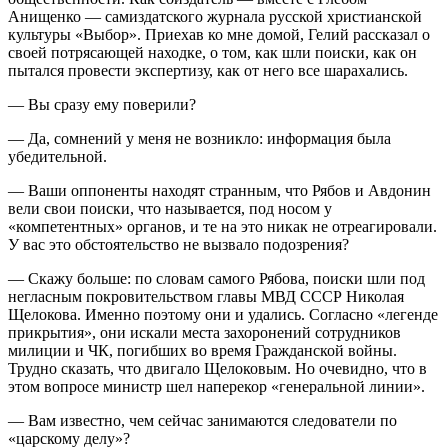
Анищенко — самиздатского журнала русской христианской
культуры «Выбор». Приехав ко мне домой, Гелий рассказал о
своей потрясающей находке, о том, как шли поиски, как он
пытался провести экспертизу, как от него все шарахались.
— Вы сразу ему поверили?
— Да, сомнений у меня не возникло: информация была
убедительной.
— Ваши оппоненты находят странным, что Рябов и Авдонин
вели свои поиски, что называется, под носом у
«компетентных» органов, и те на это никак не отреагировали.
У вас это обстоятельство не вызвало подозрения?
— Скажу больше: по словам самого Рябова, поиски шли под
негласным покровительством главы МВД СССР Николая
Щелокова. Именно поэтому они и удались. Согласно «легенде
прикрытия», они искали места захоронений сотрудников
милиции и ЧК, погибших во время Гражданской войны.
Трудно сказать, что двигало Щелоковым. Но очевидно, что в
этом вопросе министр шел наперекор «генеральной линии».
— Вам известно, чем сейчас занимаются следователи по
«царскому делу»?