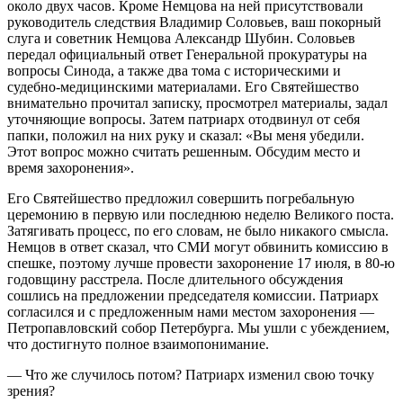
около двух часов. Кроме Немцова на ней присутствовали
руководитель следствия Владимир Соловьев, ваш покорный
слуга и советник Немцова Александр Шубин. Соловьев
передал официальный ответ Генеральной прокуратуры на
вопросы Синода, а также два тома с историческими и
судебно-медицинскими материалами. Его Святейшество
внимательно прочитал записку, просмотрел материалы, задал
уточняющие вопросы. Затем патриарх отодвинул от себя
папки, положил на них руку и сказал: «Вы меня убедили.
Этот вопрос можно считать решенным. Обсудим место и
время захоронения».
Его Святейшество предложил совершить погребальную
церемонию в первую или последнюю неделю Великого поста.
Затягивать процесс, по его словам, не было никакого смысла.
Немцов в ответ сказал, что СМИ могут обвинить комиссию в
спешке, поэтому лучше провести захоронение 17 июля, в 80-ю
годовщину расстрела. После длительного обсуждения
сошлись на предложении председателя комиссии. Патриарх
согласился и с предложенным нами местом захоронения —
Петропавловский собор Петербурга. Мы ушли с убеждением,
что достигнуто полное взаимопонимание.
— Что же случилось потом? Патриарх изменил свою точку
зрения?