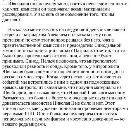
— Ювеналия никак нельзя заподозрить в неосведомленности:
как член комиссии он располагал всеми материалами
расследования. У вас есть свое объяснение того, что им
двигало?
— Насколько мне известно, на следующий день после нашей
встречи с патриархом Алексием он высказал ему свои
претензии: почему этот вопрос решался без него, члена
правительственной комиссии и председателя Синодальной
комиссии по канонизации святых? Патриарх ответил, что это
были предварительные согласования, а решение будет
принимать Синод. Нельзя исключать, что митрополитом
руководили ревность и обида. Кроме того, у митрополита
Ювеналия было сложное отношение к личности последнего
русского императора. Когда через несколько лет после этих
событий мы встретились с ним в одном из подмосковных
храмов, митрополит сказал мне, что получил материалы из
Швейцарии, доказывающие, что Николай II являлся масоном.
Разумеется, это были не более чем очередные слухи: никаких
доказательств масонства Николая II не было и нет. Этот
эпизод показывает уровень понимания проблемы некоторыми
иерархами РПЦ. Они с большим недоверием относятся к
непреложным научным фактам и чрезмерно доверчиво — ко
всякого рода мифами.