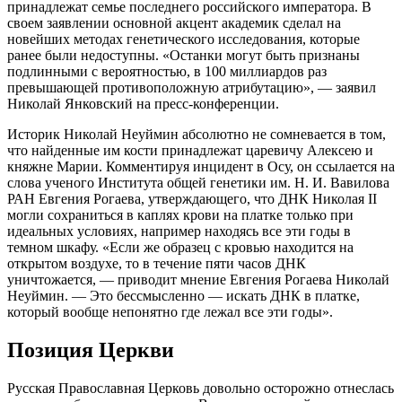
принадлежат семье последнего российского императора. В
своем заявлении основной акцент академик сделал на
новейших методах генетического исследования, которые
ранее были недоступны. «Останки могут быть признаны
подлинными с вероятностью, в 100 миллиардов раз
превышающей противоположную атрибутацию», — заявил
Николай Янковский на пресс-конференции.
Историк Николай Неуймин абсолютно не сомневается в том,
что найденные им кости принадлежат царевичу Алексею и
княжне Марии. Комментируя инцидент в Осу, он ссылается на
слова ученого Института общей генетики им. Н. И. Вавилова
РАН Евгения Рогаева, утверждающего, что ДНК Николая II
могли сохраниться в каплях крови на платке только при
идеальных условиях, например находясь все эти годы в
темном шкафу. «Если же образец с кровью находится на
открытом воздухе, то в течение пяти часов ДНК
уничтожается, — приводит мнение Евгения Рогаева Николай
Неуймин. — Это бессмысленно — искать ДНК в платке,
который вообще непонятно где лежал все эти годы».
Позиция Церкви
Русская Православная Церковь довольно осторожно отнеслась