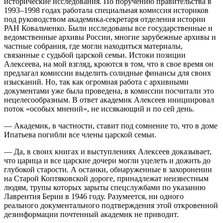
исторические исследования. По поручению правительства в
1993–1998 годах работала специальная комиссия историков
под руководством академика-секретаря отделения истории
РАН Ковальченко. Были исследованы все государственные и
ведомственные архивы России, многие зарубежные архивы и
частные собрания, где могли находиться материалы,
связанные с судьбой царской семьи. Истоки позиции
Алексеева, на мой взгляд, кроются в том, что в свое время он
предлагал комиссии выделить солидные финансы для своих
изысканий. Но, так как огромная работа с архивными
документами уже была проведена, в комиссии посчитали это
нецелесообразным. В ответ академик Алексеев инициировал
поток «особых мнений», не иссякающий и по сей день.
— Академик, в частности, ставит под сомнение то, что в доме
Ипатьева погибли все члены царской семьи.
— Да, в своих книгах и выступлениях Алексеев доказывает,
что царица и все царские дочери могли уцелеть и дожить до
глубокой старости. А останки, обнаруженные в захоронении
на Старой Коптяковской дороге, принадлежат неизвестным
людям, трупы которых зарыты спецслужбами по указанию
Лаврентия Берии в 1946 году. Разумеется, ни одного
реального документального подтверждения этой откровенной
дезинформации почтенный академик не приводит.