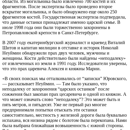
области. Из могильника было извлечено 700 костей и их
фрагментов. После экспертизы было проведено второе
вскрытие могильника, и было обнаружено еще около 250
фрагментов костей. Государственная экспертиза подтвердила,
что данные останки принадлежат именно царской семье. В
июле 1998 года они были торжественно захоронены в
Петропавловской крепости в Санкт-Петербурге.
В 2007 году екатеринбургский журналист и краевед Виталий
Шитов и капитан милиции в отставке и историк Николай
Неуймин обнаружили прах двух человек, мужчины и
женщины. Кости действительно были найдены «неподалеку»
от извлеченных из земли в 1991 году. Исследователи уверены,
что это прах царевича Алексея и княжны Марии.
«В своих поисках мы отталкивались от “записки” Юровского,
— рассказывает Неуймин. — Там было указано, что
неподалеку от захоронения “царских останков” после
сожжения был закопан прах цесаревича и одной из княжон. А
что может означать слово “неподалеку”? Это может быть и
пять метров, и пятьдесят. Уже не первый раз многие
предпринимали попытки отыскать эти останки
самостоятельно, местность у железной дороги была буквально
испахана, вся низина рядом с болотом была перекопана. Нами
была выбрана ближайшая возвышенность с южной стороны.