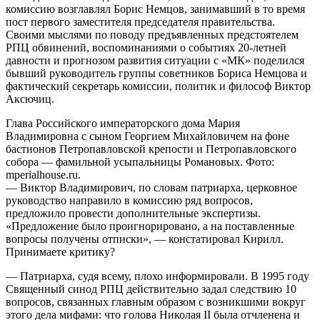
комиссию возглавлял Борис Немцов, занимавший в то время
пост первого заместителя председателя правительства.
Своими мыслями по поводу предъявленных предстоятелем
РПЦ обвинений, воспоминаниями о событиях 20-летней
давности и прогнозом развития ситуации с «МК» поделился
бывший руководитель группы советников Бориса Немцова и
фактический секретарь комиссии, политик и философ Виктор
Аксючиц.
Глава Российского императорского дома Мария
Владимировна с сыном Георгием Михайловичем на фоне
бастионов Петропавловской крепости и Петропавловского
собора — фамильной усыпальницы Романовых. Фото:
mperialhouse.ru.
— Виктор Владимирович, по словам патриарха, церковное
руководство направило в комиссию ряд вопросов,
предложило провести дополнительные экспертизы.
«Предложение было проигнорировано, а на поставленные
вопросы получены отписки», — констатировал Кирилл.
Принимаете критику?
— Патриарха, судя всему, плохо информировали. В 1995 году
Священный синод РПЦ действительно задал следствию 10
вопросов, связанных главным образом с возникшими вокруг
этого дела мифами: что голова Николая II была отчленена и