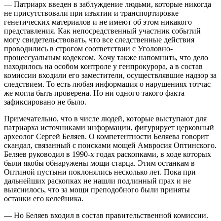
— Патриарх введен в заблуждение людьми, которые никогда
не присутствовали при изъятии и транспортировке
генетических материалов и не имеют об этом никакого
представления. Как непосредственный участник событий
могу свидетельствовать, что все следственные действия
проводились в строгом соответствии с Уголовно-
процессуальным кодексом. Хочу также напомнить, что дело
находилось на особом контроле у генпрокурора, а в состав
комиссии входили его заместители, осуществлявшие надзор за
следствием. То есть любая информация о нарушениях тотчас
же могла быть проверена. Но ни одного такого факта
зафиксировано не было.
Примечательно, что в числе людей, которые выступают для
патриарха источниками информации, фигурирует церковный
археолог Сергей Беляев. О компетентности Беляева говорит
скандал, связанный с поисками мощей Амвросия Оптинского.
Беляев руководил в 1990-х годах раскопками, в ходе которых
были якобы обнаружены мощи старца. Этим останкам в
Оптиной пустыни поклонялись несколько лет. Пока при
дальнейших раскопках не нашли подлинный прах и не
выяснилось, что за мощи преподобного были приняты
останки его келейника.
— Но Беляев входил в состав правительственной комиссии.