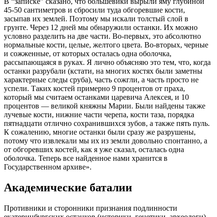
В “записке” сказано, что большевики вырыли яму глубиной
45-50 сантиметров и сбросили туда обгоревшие кости,
засыпав их землей. Поэтому мы искали толстый слой в
грунте. Через 12 дней мы обнаружили останки. Их можно
условно разделить на две части. Во-первых, это абсолютно
нормальные кости, целые, желтого цвета. Во-вторых, черные
и сожженные, от которых осталась одна оболочка,
рассыпающаяся в руках. Я лично объясняю это тем, что, когда
останки разрубали (кстати, на многих костях были заметны
характерные следы сруба), часть сожгли, а часть просто не
успели. Таких костей примерно 9 процентов от праха,
который мы считаем останками царевича Алексея, и 10
процентов — великой княжны Марии. Были найдены также
лучевые кости, нижние части черепа, кости таза, порядка
пятнадцати отлично сохранившихся зубов, а также пять пуль.
К сожалению, многие останки были сразу же разрушены,
потому что извлекали мы их из земли довольно спонтанно, а
от обгоревших костей, как я уже сказал, осталась одна
оболочка. Теперь все найденное нами хранится в
Государственном архиве».
Академические баталии
Противники и сторонники признания подлинности
екатеринбургских останков (историки, генетики, археологи)