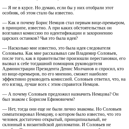
— Я не в курсе. Но думаю, если бы у них отобрали этот
особняк, об этом стало бы известно.
— Как и почему Борис Немцов стал первым вице-премьером,
в принципе, известно. А при каких обстоятельствах он
возглавил комиссию по идентификации и захоронению
царских останков? Чья это была идея?
— Насколько мне известно, это была идея следователя
Соловьева. Как мне рассказывал сам Владимир Соловьев,
после того, как в правительстве произошли перестановки, его
вызвал к себе тогдашний помощник руководителя
Администрации Президента Денис Молчанов и спросил, кто
из вице-премьеров, по его мнению, сможет наиболее
эффективно руководить комиссией. Соловьев ответил, что, на
его взгляд, лучше всех с этим справится Немцов.
— А почему Соловьев предложил назначить Немцова? Он
был знаком с Борисом Ефимовичем?
— Нет, тогда они еще не были лично знакомы. Но Соловьев
симпатизировал Немцову, о котором было известно, что это
человек достаточно открытый, принципиальный, не
склонный к византийской дипломатии. И Соловьев не