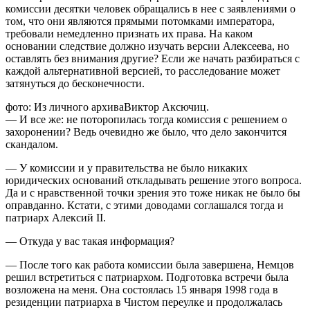
комиссии десятки человек обращались в нее с заявлениями о
том, что они являются прямыми потомками императора,
требовали немедленно признать их права. На каком
основании следствие должно изучать версии Алексеева, но
оставлять без внимания другие? Если же начать разбираться с
каждой альтернативной версией, то расследование может
затянуться до бесконечности.
фото: Из личного архиваВиктор Аксючиц.
— И все же: не поторопилась тогда комиссия с решением о
захоронении? Ведь очевидно же было, что дело закончится
скандалом.
— У комиссии и у правительства не было никаких
юридических оснований откладывать решение этого вопроса.
Да и с нравственной точки зрения это тоже никак не было бы
оправданно. Кстати, с этими доводами соглашался тогда и
патриарх Алексий II.
— Откуда у вас такая информация?
— После того как работа комиссии была завершена, Немцов
решил встретиться с патриархом. Подготовка встречи была
возложена на меня. Она состоялась 15 января 1998 года в
резиденции патриарха в Чистом переулке и продолжалась