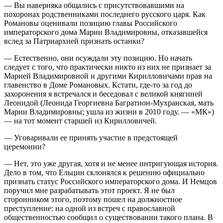
— Вы наверняка общались с присутствовавшими на
похоронах родственниками последнего русского царя. Как
Романовы оценивали позицию главы Российского
императорского дома Марии Владимировны, отказавшейся
вслед за Патриархией признать останки?
— Естественно, они осуждали эту позицию. Но начать
следует с того, что практически никто из них не признает за
Марией Владимировной и другими Кирилловичами прав на
главенство в Доме Романовых. Кстати, где-то за год до
захоронения я встречался и беседовал с великой княгиней
Леонидой (Леонида Георгиевна Багратион-Мухранская, мать
Марии Владимировны; ушла из жизни в 2010 году. — «МК»)
— на тот момент старшей из Кирилловичей.
— Уговаривали ее принять участие в предстоящей
церемонии?
— Нет, это уже другая, хотя и не менее интригующая история.
Дело в том, что Ельцин склонялся к решению официально
признать статус Российского императорского дома. И Немцов
поручил мне разрабатывать этот проект. Я не был
сторонником этого, поэтому пошел на должностное
преступление: на одной из встреч с православной
общественностью сообщил о существовании такого плана. В