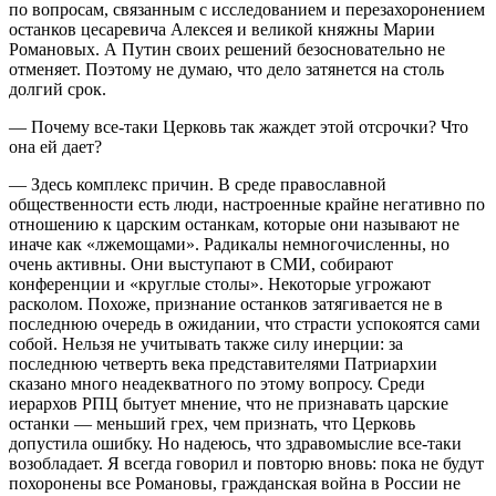
по вопросам, связанным с исследованием и перезахоронением
останков цесаревича Алексея и великой княжны Марии
Романовых. А Путин своих решений безосновательно не
отменяет. Поэтому не думаю, что дело затянется на столь
долгий срок.
— Почему все-таки Церковь так жаждет этой отсрочки? Что
она ей дает?
— Здесь комплекс причин. В среде православной
общественности есть люди, настроенные крайне негативно по
отношению к царским останкам, которые они называют не
иначе как «лжемощами». Радикалы немногочисленны, но
очень активны. Они выступают в СМИ, собирают
конференции и «круглые столы». Некоторые угрожают
расколом. Похоже, признание останков затягивается не в
последнюю очередь в ожидании, что страсти успокоятся сами
собой. Нельзя не учитывать также силу инерции: за
последнюю четверть века представителями Патриархии
сказано много неадекватного по этому вопросу. Среди
иерархов РПЦ бытует мнение, что не признавать царские
останки — меньший грех, чем признать, что Церковь
допустила ошибку. Но надеюсь, что здравомыслие все-таки
возобладает. Я всегда говорил и повторю вновь: пока не будут
похоронены все Романовы, гражданская война в России не