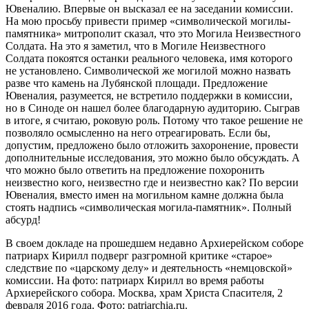
Ювеналию. Впервые он высказал ее на заседании комиссии.
На мою просьбу привести пример «символической могилы-
памятника» митрополит сказал, что это Могила Неизвестного
Солдата. На это я заметил, что в Могиле Неизвестного
Солдата покоятся останки реального человека, имя которого
не установлено. Символической же могилой можно назвать
разве что камень на Лубянской площади. Предложение
Ювеналия, разумеется, не встретило поддержки в комиссии,
но в Синоде он нашел более благодарную аудиторию. Сыграв
в итоге, я считаю, роковую роль. Потому что такое решение не
позволяло осмысленно на него отреагировать. Если бы,
допустим, предложено было отложить захоронение, провести
дополнительные исследования, это можно было обсуждать. А
что можно было ответить на предложение похоронить
неизвестно кого, неизвестно где и неизвестно как? По версии
Ювеналия, вместо имен на могильном камне должна была
стоять надпись «символическая могила-памятник». Полный
абсурд!
В своем докладе на прошедшем недавно Архиерейском соборе
патриарх Кирилл подверг разгромной критике «старое»
следствие по «царскому делу» и деятельность «немцовской»
комиссии. На фото: патриарх Кирилл во время работы
Архиерейского собора. Москва, храм Христа Спасителя, 2
февраля 2016 года. Фото: patriarchia.ru.