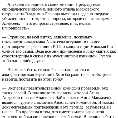
— Алексеев не одинок в своем мнении. Председатель
синодального информационного отдела Московского
патриархата Владимир Легойда высказал недавно твердую
убежденность в том, что «вопросы, которые ставит академик
Алексеев, — это вопросы серьезные, и их нельзя
игнорировать».
— Странное, на мой взгляд, заявление, поскольку
измышления академика Алексеева вступают в прямое
противоречие с решениями РПЦ о канонизации Николая II и
членов его семьи. Ведь все они причислены к лику святых как
страстотерпцы в связи с их мученической кончиной. Тут уж
либо одно, либо другое.
— Но, может быть, стоило бы все-таки заняться
альтернативными версиями? Хотя бы ради того, чтобы раз и
навсегда поставить на этом точку.
— Эксперты правительственной комиссии проверили ряд
таких версий. В том числе ту, согласно которой Анна
Андерсон (она же Анастасия Чайковская и Анна Манаахен),
является чудесно спасшейся Анастасией Романовой. Никаких
документальных подтверждений эта легенда, разумеется, не
нашла. Но проблема в том, что имеется масса вариантов
«посмертной жизни» членов царской семьи. В период работы