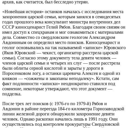
архив, как считается, был бесследно утерян.
«Новейшая история» останков началась с исследования места
захоронения царской семьи, которым занялся в семидесятых
годах прошлого века консультант министра внутренних дел
СССР киносценарист Гелий Рябов. Благодаря своим связям он
имел доступ к спецхранам и мог ознакомиться с материалами
дела. Совместно со свердловским геологом Александром
Авдониным он определил место поисков. Киносценарист и
геолог основывались на так называемой «записке» Юровского
(Яков Юровский — чекист, организатор расстрела царской
семьи). Согласно этому документу тела девяти человек —
членов царской семьи и четырех их слуг — после расстрела
были облиты серной кислотой и зарыты у дороги в
Поросенковом логу, а останки царевича Алексея и одной из
княжон — «сожжены и закопаны неподалеку». Кстати, сам
факт подлинности «записки» неоднократно ставился под
сомнение, некоторые утверждают, что этот документ —
подделка.
После трех лет поисков (с 1976-го по 1979-й) Рябов и
Авдонин в районе переезда 184-го километра Горнозаводской
линии железной дороги обнаружили захоронение девяти
человек. Однако раскопки начались лишь в 1991 году. Они
осуществлялись под контролем прокуратуры Свердловской