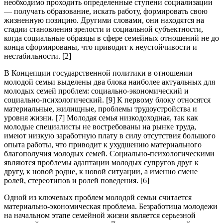
необходимо проходить определенные ступени социализации
— получать образование, искать работу, формировать свою
жизненную позицию. Другими словами, они находятся на
стадии становления зрелости и социальной субъектности,
когда социальные образцы в сфере семейных отношений не до
конца сформированы, что приводит к неустойчивости и
нестабильности. [2]
В Концепции государственной политики в отношении
молодой семьи выделены два блока наиболее актуальных для
молодых семей проблем: социально-экономический и
социально-психологический. [9] К первому блоку относятся
материальные, жилищные, проблемы трудоустройства и
уровня жизни. [7] Молодая семья низкодоходная, так как
молодые специалисты не востребованы на рынке труда,
имеют низкую заработную плату в силу отсутствия большого
опыта работы, что приводит к ухудшению материального
благополучия молодых семей. Социально-психологическими
являются проблемы адаптации молодых супругов друг к
другу, к новой родне, к новой ситуации, а именно смене
ролей, стереотипов и ролей поведения. [6]
Одной из ключевых проблем молодой семьи считается
материально-экономическая проблема. Безработица молодежи
на начальном этапе семейной жизни является серьезной