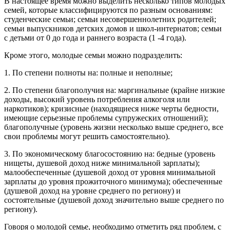
В настоящее время можно выделить несколько типов молодых
семей, которые классифицируются по разным основаниям:
студенческие семьи; семьи несовершеннолетних родителей;
семьи выпускников детских домов и школ-интернатов; семьи
с детьми от 0 до года и раннего возраста (1 -4 года).
Кроме этого, молодые семьи можно подразделить:
1. По степени полноты на: полные и неполные;
2. По степени благополучия на: маргинальные (крайне низкие
доходы, высокий уровень потребления алкоголя или
наркотиков); кризисные (находящиеся ниже черты бедности,
имеющие серьезные проблемы супружеских отношений);
благополучные (уровень жизни несколько выше среднего, все
свои проблемы могут решить самостоятельно).
3. По экономическому благосостоянию на: бедные (уровень
нищеты, душевой доход ниже минимальной зарплаты);
малообеспеченные (душевой доход от уровня минимальной
зарплаты до уровня прожиточного минимума); обеспеченные
(душевой доход на уровне среднего по региону) и
состоятельные (душевой доход значительно выше среднего по
региону).
Говоря о молодой семье, необходимо отметить ряд проблем, с