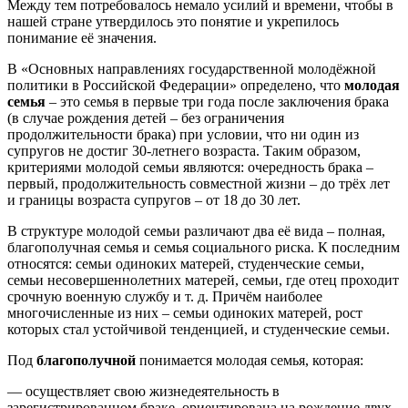
Между тем потребовалось немало усилий и времени, чтобы в
нашей стране утвердилось это понятие и укрепилось
понимание её значения.
В «Основных направлениях государственной молодёжной
политики в Российской Федерации» определено, что
молодая
семья
– это семья в первые три года после заключения брака
(в случае рождения детей – без ограничения
продолжительности брака) при условии, что ни один из
супругов не достиг 30-летнего возраста. Таким образом,
критериями молодой семьи являются: очередность брака –
первый, продолжительность совместной жизни – до трёх лет
и границы возраста супругов – от 18 до 30 лет.
В структуре молодой семьи различают два её вида – полная,
благополучная семья и семья социального риска. К последним
относятся: семьи одиноких матерей, студенческие семьи,
семьи несовершеннолетних матерей, семьи, где отец проходит
срочную военную службу и т. д. Причём наиболее
многочисленные из них – семьи одиноких матерей, рост
которых стал устойчивой тенденцией, и студенческие семьи.
Под
благополучной
понимается молодая семья, которая:
— осуществляет свою жизнедеятельность в
зарегистрированном браке, ориентирована на рождение двух