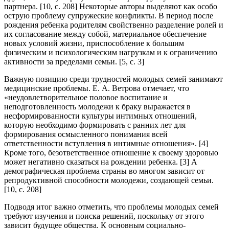
партнера. [10, c. 208] Некоторые авторы выделяют как особо
острую проблему супружеские конфликты. В период после
рождения ребенка родителям свойственно разделение ролей и
их согласование между собой, материальное обеспечение
новых условий жизни, приспособление к большим
физическим и психологическим нагрузкам и к ограничению
активности за пределами семьи. [5, c. 3]
Важную позицию среди трудностей молодых семей занимают
медицинские проблемы. Е. А. Ветрова отмечает, что
«неудовлетворительное половое воспитание и
неподготовленность молодежи к браку выражается в
несформированности культуры интимных отношений,
которую необходимо формировать с ранних лет для
формирования осмысленного понимания всей
ответственности вступления в интимные отношения». [4]
Кроме того, безответственное отношение к своему здоровью
может негативно сказаться на рождении ребенка. [3] А
демографическая проблема страны во многом зависит от
репродуктивной способности молодежи, создающей семьи.
[10, c. 208]
Подводя итог важно отметить, что проблемы молодых семей
требуют изучения и поиска решений, поскольку от этого
зависит будущее общества. К основным социально-