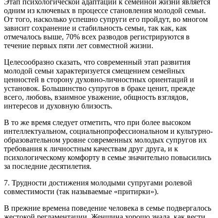
Этап психологической адаптации к семейной жизни является
одним из ключевых в процессе становления молодой семьи.
От того, насколько успешно супруги его пройдут, во многом
зависит сохранение и стабильность семьи, так как, как
отмечалось выше, 70% всех разводов регистрируются в
течение первых пяти лет совместной жизни.
Целесообразно сказать, что современный этап развития
молодой семьи характеризуется смещением семейных
ценностей в сторону духовно-личностных ориентаций и
установок. Большинство супругов в браке ценит, прежде
всего, любовь, взаимное уважение, общность взглядов,
интересов и духовную близость.
В то же время следует отметить, что при более высоком
интеллектуальном, социальнопрофессиональном и культурно-
образовательном уровне современных молодых супругов их
требования к личностным качествам друг друга, и к
психологическому комфорту в семье значительно повысились
за последние десятилетия.
7. Трудности достижения молодыми супругами ролевой
совместимости (так называемые «притирки»).
В прежние времена поведение человека в семье подвергалось
жестокой регламентации. Женщина хорошо знала, как вести