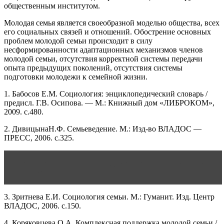
общественным институтом.
Молодая семья является своеобразной моделью общества, всех
его социальных связей и отношений. Обострение основных
проблем молодой семьи происходит в силу
несформированности адаптационных механизмов членов
молодой семьи, отсутствия корректной системы передачи
опыта предыдущих поколений, отсутствия системы
подготовки молодежи к семейной жизни.
1. Бабосов Е.М. Социология: энциклопедический словарь /
предисл. Г.В. Осипова. — М.: Книжный дом «ЛИБРОКОМ»,
2009. с.480.
2. ДивицынаН.Ф. Семьеведение. М.: Изд-во ВЛАДОС —
ПРЕСС, 2006. с.325.
Читать статью
Что такое думскроллинг и как с ним
бороться?
3. Зритнева Е.И. Социология семьи. М.: Гуманит. Изд. Центр
ВЛАДОС, 2006. с.150.
4. Коряковцева О.А. Комплексная поддержка молодой семьи /