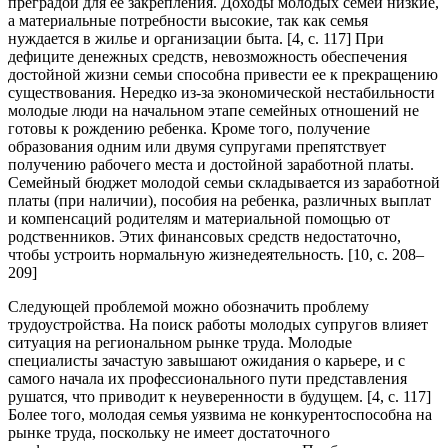
преградой для ее закрепления. Доходы молодых семей низкие,
а материальные потребности высокие, так как семья
нуждается в жилье и организации быта. [4, c. 117] При
дефиците денежных средств, невозможность обеспечения
достойной жизни семьи способна привести ее к прекращению
существования. Нередко из-за экономической нестабильности
молодые люди на начальном этапе семейных отношений не
готовы к рождению ребенка. Кроме того, получение
образования одним или двумя супругами препятствует
получению рабочего места и достойной заработной платы.
Семейный бюджет молодой семьи складывается из заработной
платы (при наличии), пособия на ребенка, различных выплат
и компенсаций родителям и материальной помощью от
родственников. Этих финансовых средств недостаточно,
чтобы устроить нормальную жизнедеятельность. [10, c. 208–
209]
Следующей проблемой можно обозначить проблему
трудоустройства. На поиск работы молодых супругов влияет
ситуация на региональном рынке труда. Молодые
специалисты зачастую завышают ожидания о карьере, и с
самого начала их профессионального пути представления
рушатся, что приводит к неуверенности в будущем. [4, c. 117]
Более того, молодая семья уязвима не конкурентоспособна на
рынке труда, поскольку не имеет достаточного