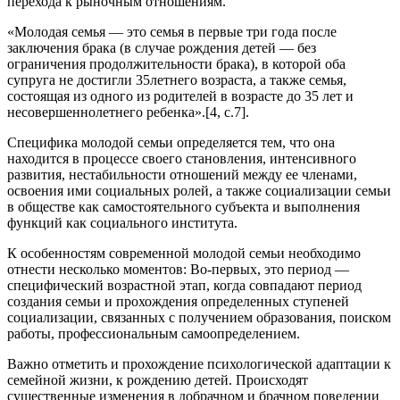
перехода к рыночным отношениям.
«Молодая семья — это семья в первые три года после
заключения брака (в случае рождения детей — без
ограничения продолжительности брака), в которой оба
супруга не достигли 35летнего возраста, а также семья,
состоящая из одного из родителей в возрасте до 35 лет и
несовершеннолетнего ребенка».[4, с.7].
Специфика молодой семьи определяется тем, что она
находится в процессе своего становления, интенсивного
развития, нестабильности отношений между ее членами,
освоения ими социальных ролей, а также социализации семьи
в обществе как самостоятельного субъекта и выполнения
функций как социального института.
К особенностям современной молодой семьи необходимо
отнести несколько моментов: Во-первых, это период —
специфический возрастной этап, когда совпадают период
создания семьи и прохождения определенных ступеней
социализации, связанных с получением образования, поиском
работы, профессиональным самоопределением.
Важно отметить и прохождение психологической адаптации к
семейной жизни, к рождению детей. Происходят
существенные изменения в добрачном и брачном поведении