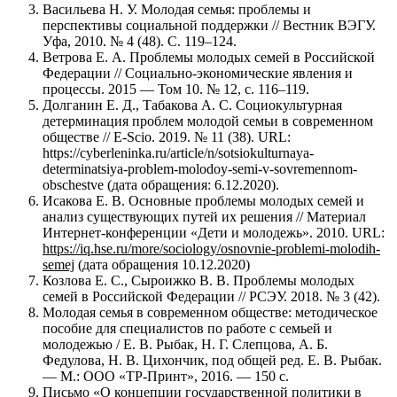
Васильева Н. У. Молодая семья: проблемы и
перспективы социальной поддержки // Вестник ВЭГУ.
Уфа, 2010. № 4 (48). С. 119–124.
Ветрова Е. А. Проблемы молодых семей в Российской
Федерации // Социально-экономические явления и
процессы. 2015 — Том 10. № 12, с. 116–119.
Долганин Е. Д., Табакова А. С. Социокультурная
детерминация проблем молодой семьи в современном
обществе // E-Scio. 2019. № 11 (38). URL:
https://cyberleninka.ru/article/n/sotsiokulturnaya-
determinatsiya-problem-molodoy-semi-v-sovremennom-
obschestve (дата обращения: 6.12.2020).
Исакова Е. В. Основные проблемы молодых семей и
анализ существующих путей их решения // Материал
Интернет-конференции «Дети и молодежь». 2010. URL:
https://iq.hse.ru/more/sociology/osnovnie-problemi-molodih-
semej
(дата обращения 10.12.2020)
Козлова Е. С., Сыроижко В. В. Проблемы молодых
семей в Российской Федерации // РСЭУ. 2018. № 3 (42).
Молодая семья в современном обществе: методическое
пособие для специалистов по работе с семьей и
молодежью / Е. В. Рыбак, Н. Г. Слепцова, А. Б.
Федулова, Н. В. Цихончик, под общей ред. Е. В. Рыбак.
— М.: ООО «ТР-Принт», 2016. — 150 с.
Письмо «О концепции государственной политики в