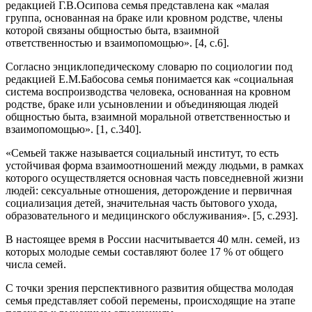
редакцией Г.В.Осипова семья представлена как «малая
группа, основанная на браке или кровном родстве, члены
которой связаны общностью быта, взаимной
ответственностью и взаимопомощью». [4, с.6].
Согласно энциклопедическому словарю по социологии под
редакцией Е.М.Бабосова семья понимается как «социальная
система воспроизводства человека, основанная на кровном
родстве, браке или усыновлении и объединяющая людей
общностью быта, взаимной моральной ответственностью и
взаимопомощью». [1, с.340].
«Семьей также называется социальный институт, то есть
устойчивая форма взаимоотношений между людьми, в рамках
которого осуществляется основная часть повседневной жизни
людей: сексуальные отношения, деторождение и первичная
социализация детей, значительная часть бытового ухода,
образовательного и медицинского обслуживания». [5, с.293].
В настоящее время в России насчитывается 40 млн. семей, из
которых молодые семьи составляют более 17 % от общего
числа семей.
С точки зрения перспективного развития общества молодая
семья представляет собой перемены, происходящие на этапе