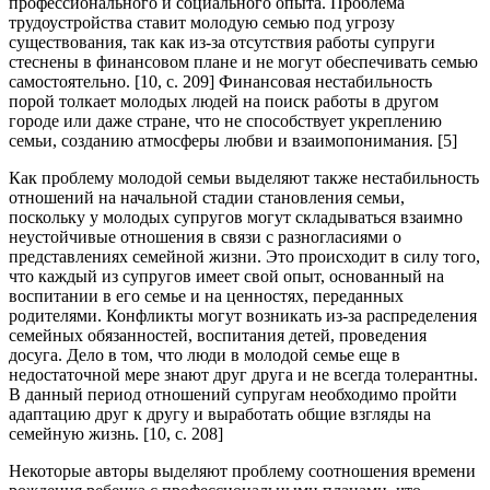
профессионального и социального опыта. Проблема
трудоустройства ставит молодую семью под угрозу
существования, так как из-за отсутствия работы супруги
стеснены в финансовом плане и не могут обеспечивать семью
самостоятельно. [10, c. 209] Финансовая нестабильность
порой толкает молодых людей на поиск работы в другом
городе или даже стране, что не способствует укреплению
семьи, созданию атмосферы любви и взаимопонимания. [5]
Как проблему молодой семьи выделяют также нестабильность
отношений на начальной стадии становления семьи,
поскольку у молодых супругов могут складываться взаимно
неустойчивые отношения в связи с разногласиями о
представлениях семейной жизни. Это происходит в силу того,
что каждый из супругов имеет свой опыт, основанный на
воспитании в его семье и на ценностях, переданных
родителями. Конфликты могут возникать из-за распределения
семейных обязанностей, воспитания детей, проведения
досуга. Дело в том, что люди в молодой семье еще в
недостаточной мере знают друг друга и не всегда толерантны.
В данный период отношений супругам необходимо пройти
адаптацию друг к другу и выработать общие взгляды на
семейную жизнь. [10, c. 208]
Некоторые авторы выделяют проблему соотношения времени