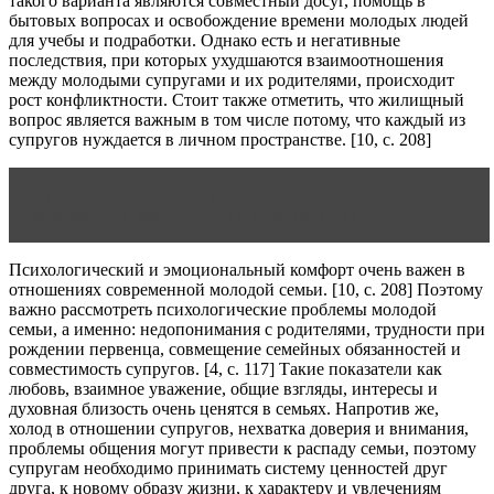
такого варианта являются совместный досуг, помощь в
бытовых вопросах и освобождение времени молодых людей
для учебы и подработки. Однако есть и негативные
последствия, при которых ухудшаются взаимоотношения
между молодыми супругами и их родителями, происходит
рост конфликтности. Стоит также отметить, что жилищный
вопрос является важным в том числе потому, что каждый из
супругов нуждается в личном пространстве. [10, c. 208]
Читать статью
19 прекрасных фильмов о непростых
отношениях между детьми и родителями
Психологический и эмоциональный комфорт очень важен в
отношениях современной молодой семьи. [10, c. 208] Поэтому
важно рассмотреть психологические проблемы молодой
семьи, а именно: недопонимания с родителями, трудности при
рождении первенца, совмещение семейных обязанностей и
совместимость супругов. [4, c. 117] Такие показатели как
любовь, взаимное уважение, общие взгляды, интересы и
духовная близость очень ценятся в семьях. Напротив же,
холод в отношении супругов, нехватка доверия и внимания,
проблемы общения могут привести к распаду семьи, поэтому
супругам необходимо принимать систему ценностей друг
друга, к новому образу жизни, к характеру и увлечениям