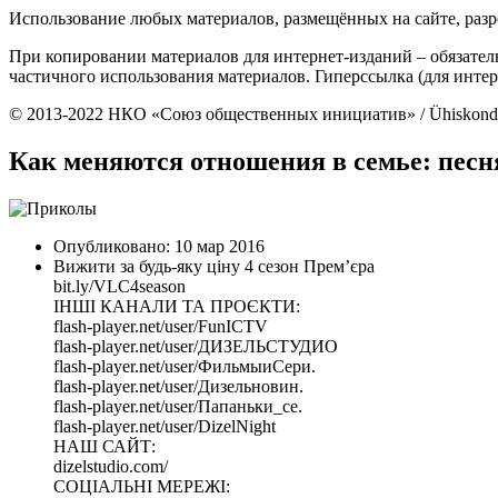
Использование любых материалов, размещённых на сайте, разр
При копировании материалов для интернет-изданий – обязател
частичного использования материалов. Гиперссылка (для интер
© 2013-2022 НКО «Союз общественных инициатив» / Ühiskondliku
Как меняются отношения в семье: песн
Опубликовано: 10 мар 2016
Вижити за будь-яку ціну 4 сезон Прем’єра
bit.ly/VLC4season
ІНШІ КАНАЛИ ТА ПРОЄКТИ:
flash-player.net/user/FunICTV
flash-player.net/user/ДИЗЕЛЬСТУДИО
flash-player.net/user/ФильмыиСери.
flash-player.net/user/Дизельновин.
flash-player.net/user/Папаньки_се.
flash-player.net/user/DizelNight
НАШ САЙТ:
dizelstudio.com/
СОЦІАЛЬНІ МЕРЕЖІ: