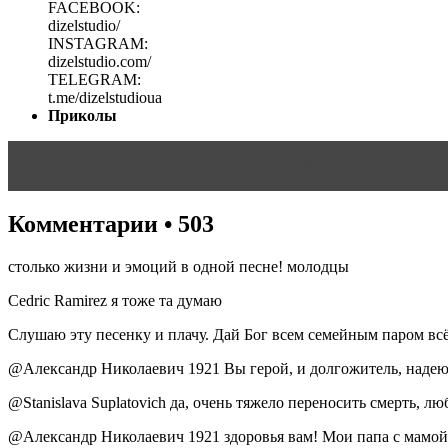
FACEBOOK:
dizelstudio/
INSTAGRAM:
dizelstudio.com/
TELEGRAM:
t.me/dizelstudioua
Приколы
Читать статью
МЕТОДЫ ИЗУЧЕНИЯ СЕМЬИ И СЕМ
Комментарии • 503
столько жизни и эмоций в одной песне! молодцы
Cedric Ramirez я тоже та думаю
Слушаю эту песенку и плачу. Дай Бог всем семейным паром всё
@Александр Николаевич 1921 Вы герой, и долгожитель, надею
@Stanislava Suplatovich да, очень тяжело переносить смерть, лю
@Александр Николаевич 1921 здоровья вам! Мои папа с мамой у