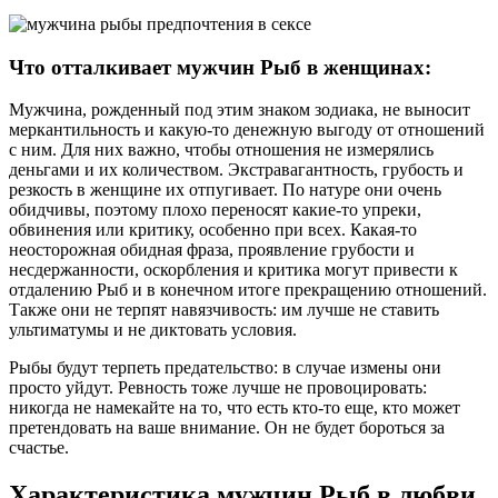
Что отталкивает мужчин Рыб в женщинах:
Мужчина, рожденный под этим знаком зодиака, не выносит
меркантильность и какую-то денежную выгоду от отношений
с ним. Для них важно, чтобы отношения не измерялись
деньгами и их количеством. Экстравагантность, грубость и
резкость в женщине их отпугивает. По натуре они очень
обидчивы, поэтому плохо переносят какие-то упреки,
обвинения или критику, особенно при всех. Какая-то
неосторожная обидная фраза, проявление грубости и
несдержанности, оскорбления и критика могут привести к
отдалению Рыб и в конечном итоге прекращению отношений.
Также они не терпят навязчивость: им лучше не ставить
ультиматумы и не диктовать условия.
Рыбы будут терпеть предательство: в случае измены они
просто уйдут. Ревность тоже лучше не провоцировать:
никогда не намекайте на то, что есть кто-то еще, кто может
претендовать на ваше внимание. Он не будет бороться за
счастье.
Характеристика мужчин Рыб в любви