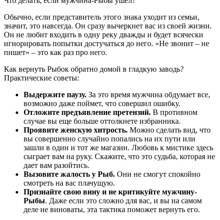
Что делать, если мужчина-Рыбы ушел?
Обычно, если представитель этого знака уходит из семьи,
значит, это навсегда. Он сразу вычеркнет вас из своей жизни.
Он не любит входить в одну реку дважды и будет всячески
игнорировать попытки достучаться до него. «Не звонит – не
пишет» ‒ это как раз про него.
Как вернуть Рыбок обратно домой в гладкую заводь?
Практические советы:
Выдержите паузу.
За это время мужчина обдумает все,
возможно даже поймет, что совершил ошибку.
Отложите предъявление претензий.
В противном
случае вы еще больше оттолкнете избранника.
Проявите женскую хитрость.
Можно сделать вид, что
вы совершенно случайно попались на их пути или
зашли в один и тот же магазин. Любовь к мистике здесь
сыграет вам на руку. Скажите, что это судьба, которая не
дает вам разойтись.
Вызовите жалость у Рыб.
Они не смогут спокойно
смотреть на вас плачущую.
Признайте свою вину и не критикуйте мужчину-
Рыбы
. Даже если это сложно для вас, и вы на самом
деле не виноваты, эта тактика поможет вернуть его.