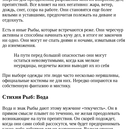
препятствий. Все влияет на них негативно: жара, ветер,
дождь, снег, ссора на работе. Они становятся еще более
вялыми и уставшими, предпочитая полежать на диване и
отдохнуть.
Есть и иные Рыбы, которые встречаются реже. Они чересчур
активны и способны начинать кучу дел, в итоге не закончив
ни одно. Они могут не спать днями и ночами, изматывая себя
до изнеможения.
На пути перед большой опасностью они могут
остаться невозмутимыми, когда как мелкие
неурядицы, недочеты жизни выводят их из себя
При выборе одежды эти люди часто несколько неряшливы,
официальные костюмы не для них. Нередко опираются на
собственную фантазию и мистику.
Стихия Рыб: Вода
Вода и знак Рыбы дают этому мужчине «текучесть». Он в
прямом смысле плывет по течению, не желая преодолевать
возникающие на пути препятствия. Он скорей подождет,
когда они сами собой рассосутся, чем будет предпринимать
какие-либо действия для их разрешения. Водная стихия