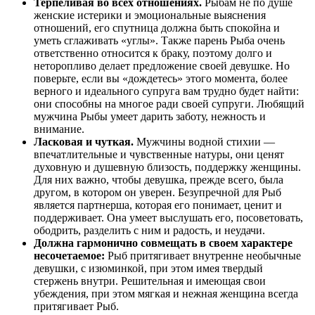
Терпеливая во всех отношениях.
Рыбам не по душе
женские истерики и эмоциональные выяснения
отношений, его спутница должна быть спокойна и
уметь сглаживать «углы». Также парень Рыба очень
ответственно относится к браку, поэтому долго и
неторопливо делает предложение своей девушке. Но
поверьте, если вы «дождетесь» этого момента, более
верного и идеального супруга вам трудно будет найти:
они способны на многое ради своей супруги. Любящий
мужчина Рыбы умеет дарить заботу, нежность и
внимание.
Ласковая и чуткая.
Мужчины водной стихии —
впечатлительные и чувственные натуры, они ценят
духовную и душевную близость, поддержку женщины.
Для них важно, чтобы девушка, прежде всего, была
другом, в котором он уверен. Безупречной для Рыб
является партнерша, которая его понимает, ценит и
поддерживает. Она умеет выслушать его, посоветовать,
ободрить, разделить с ним и радость, и неудачи.
Должна гармонично совмещать в своем характере
несочетаемое:
Рыб притягивает внутренне необычные
девушки, с изюминкой, при этом имея твердый
стержень внутри. Решительная и имеющая свои
убеждения, при этом мягкая и нежная женщина всегда
притягивает Рыб.