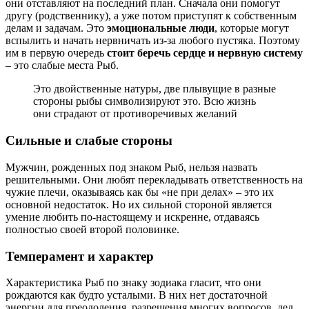
они отставляют на последний план. Сначала они помогут
другу (родственнику), а уже потом приступят к собственным
делам и задачам. Это
эмоциональные люди
, которые могут
вспылить и начать нервничать из-за любого пустяка. Поэтому
им в первую очередь
стоит беречь сердце и нервную систему
– это слабые места Рыб.
Это двойственные натуры, две плывущие в разные
стороны рыбы символизируют это. Всю жизнь
они страдают от противоречивых желаний
Сильные и слабые стороны
Мужчин, рожденных под знаком Рыб, нельзя назвать
решительными. Они любят перекладывать ответственность на
чужие плечи, оказываясь как бы «не при делах» ‒ это их
основной недостаток. Но их сильной стороной является
умение любить по-настоящему и искренне, отдаваясь
полностью своей второй половинке.
Темперамент и характер
Характеристика Рыб по знаку зодиака гласит, что они
рождаются как будто усталыми. В них нет достаточной
энергии для преодоления, разрешения многих вопросов, дел,