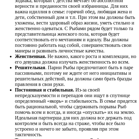
зодиака, который с детства мечтает об абсолютной
верности и преданности своей избранницы. Для них
важна идиллия в семье: горячий обед, любящая жена и
дети, собственный дом и т.п. При этом вы должны быть
ухожены, вести здоровый образ жизни, уметь стильно и
женственно одеваться. С Рыбами рядом будет только та
представительница женского пола, которая будет
соответствовать его мечтаниям и идеалу. Вы должны
постоянно работать над собой, совершенствовать свои
манеры и развивать личностные качества.
Женственная.
Не важно, какого роста и комплекции, но
его девушка должна излучать женственность во всем.
Решительная
. Парни Рыбы предпочитают быть в паре
пассивными, поэтому не ждите от него инициативы и
решительных действий, вы должны сами брать бразды
правления в свои руки.
Постоянная и стабильная.
Из-за своей
непредсказуемости и перепадов они ищут в спутнице
определенный «якорь» и стабильность. В семье придется
быть рациональной, чтобы сдерживать порывы Рыб
помочь всем и всегда, и иногда «опускать» их на землю.
Идеальная партнерша для них должна все держать под
контролем и быть всегда на страже, чтобы все было
устроено и ничего не забыто, проявляя при этом
тактичность.