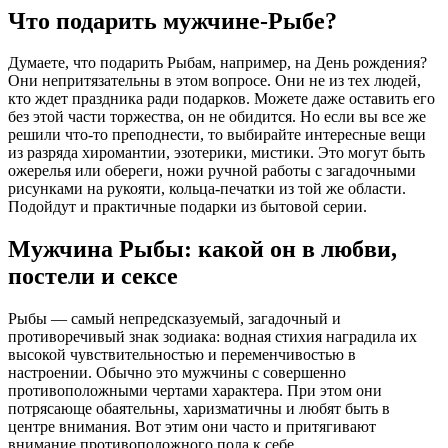
Что подарить мужчине-Рыбе?
Думаете, что подарить Рыбам, например, на День рождения?
Они непритязательны в этом вопросе. Они не из тех людей,
кто ждет праздника ради подарков. Можете даже оставить его
без этой части торжества, он не обидится. Но если вы все же
решили что-то преподнести, то выбирайте интересные вещи
из разряда хиромантии, эзотерики, мистики. Это могут быть
ожерелья или обереги, ножи ручной работы с загадочными
рисунками на рукояти, кольца-печатки из той же области.
Подойдут и практичные подарки из бытовой серии.
Мужчина Рыбы: какой он в любви,
постели и сексе
Рыбы — самый непредсказуемый, загадочный и
противоречивый знак зодиака: водная стихия наградила их
высокой чувствительностью и переменчивостью в
настроении. Обычно это мужчины с совершенно
противоположными чертами характера. При этом они
потрясающе обаятельны, харизматичны и любят быть в
центре внимания. Вот этим они часто и притягивают
внимание противоположного пола к себе.