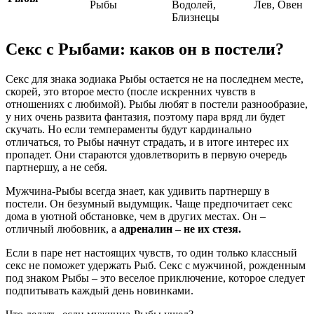
Рыбы
Водолей,
Лев, Овен
Близнецы
Секс с Рыбами: каков он в постели?
Секс для знака зодиака Рыбы остается не на последнем месте,
скорей, это второе место (после искренних чувств в
отношениях с любимой). Рыбы любят в постели разнообразие,
у них очень развита фантазия, поэтому пара вряд ли будет
скучать. Но если темпераменты будут кардинально
отличаться, то Рыбы начнут страдать, и в итоге интерес их
пропадет. Они стараются удовлетворить в первую очередь
партнершу, а не себя.
Мужчина-Рыбы всегда знает, как удивить партнершу в
постели. Он безумный выдумщик. Чаще предпочитает секс
дома в уютной обстановке, чем в других местах. Он –
отличный любовник, а
адреналин – не их стезя.
Если в паре нет настоящих чувств, то один только классный
секс не поможет удержать Рыб. Секс с мужчиной, рожденным
под знаком Рыбы – это веселое приключение, которое следует
подпитывать каждый день новинками.