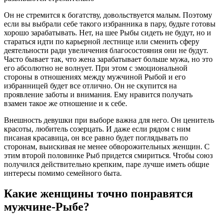
Он не стремится к богатству, довольствуется малым. Поэтому
если вы выбрали себе такого избранника в пару, будьте готовы
хорошо зарабатывать. Нет, на шее Рыбы сидеть не будут, но и
стараться идти по карьерной лестнице или сменить сферу
деятельности ради увеличения благосостояния они не будут.
Часто бывает так, что жена зарабатывает больше мужа, но это
его абсолютно не волнует. При этом с эмоциональной
стороны в отношениях между мужчиной Рыбой и его
избранницей будет все отлично. Он не скупится на
проявление заботы и внимания. Ему нравится получать
взамен такое же отношение и к себе.
Внешность девушки при выборе важна для него. Он ценитель
красоты, любитель созерцать. И даже если рядом с ним
писаная красавица, он все равно будет поглядывать по
сторонам, выискивая не менее обворожительных женщин. С
этим второй половинке Рыб придется смириться. Чтобы союз
получился действительно крепким, паре лучше иметь общие
интересы помимо семейного быта.
Какие женщины точно понравятся
мужчине-Рыбе?