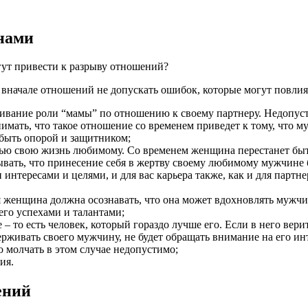
нами
гут привести к разрыву отношений?
вначале отношений не допускать ошибок, которые могут повлия
вание роли “мамы” по отношению к своему партнеру. Недопуст
имать, что такое отношение со временем приведет к тому, что м
 быть опорой и защитником;
стью свою жизнь любимому. Со временем женщина перестанет бы
тывать, что принесение себя в жертву своему любимому мужчине
 интересами и целями, и для вас карьера также, как и для партн
 женщина должна осознавать, что она может вдохновлять мужчин
го успехами и талантами;
 – то есть человек, который гораздо лучше его. Если в него вери
живать своего мужчину, не будет обращать внимание на его инт
то молчать в этом случае недопустимо;
ия.
ений