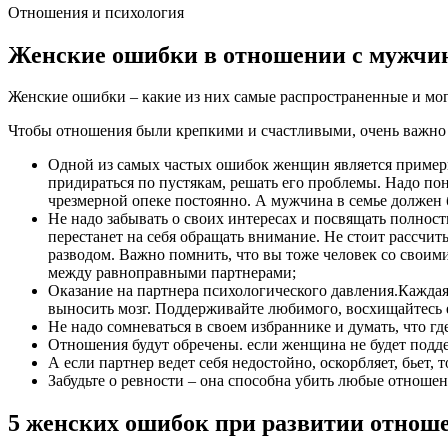
Отношения и психология
Женские ошибки в отношении с мужчи
Женские ошибки – какие из них самые распространенные и мо
Чтобы отношения были крепкими и счастливыми, очень важно 
Одной из самых частых ошибок женщин является примери
придираться по пустякам, решать его проблемы. Надо пон
чрезмерной опеке постоянно. А мужчина в семье должен
Не надо забывать о своих интересах и посвящать полно
перестанет на себя обращать внимание. Не стоит рассчи
разводом. Важно помнить, что вы тоже человек со своими
между равноправными партнерами;
Оказание на партнера психологического давления.Каждая
выносить мозг. Поддерживайте любимого, восхищайтесь е
Не надо сомневаться в своем избраннике и думать, что где
Отношения будут обречены. если женщина не будет поддер
А если партнер ведет себя недостойно, оскорбляет, бьет, 
Забудьте о ревности – она способна убить любые отношен
5 женских ошибок при развитии отнош