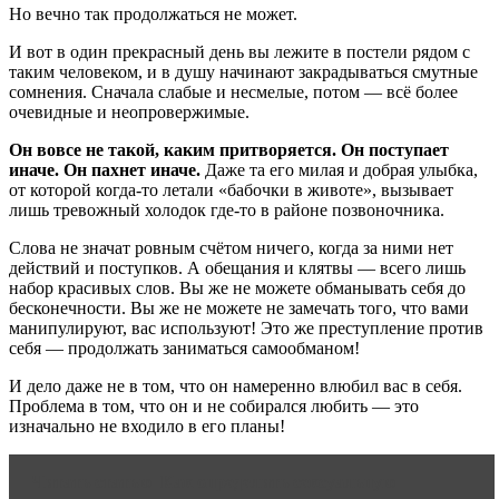
Но вечно так продолжаться не может.
И вот в один прекрасный день вы лежите в постели рядом с
таким человеком, и в душу начинают закрадываться смутные
сомнения. Сначала слабые и несмелые, потом — всё более
очевидные и неопровержимые.
Он вовсе не такой, каким притворяется. Он поступает
иначе. Он пахнет иначе.
Даже та его милая и добрая улыбка,
от которой когда-то летали «бабочки в животе», вызывает
лишь тревожный холодок где-то в районе позвоночника.
Слова не значат ровным счётом ничего, когда за ними нет
действий и поступков. А обещания и клятвы — всего лишь
набор красивых слов. Вы же не можете обманывать себя до
бесконечности. Вы же не можете не замечать того, что вами
манипулируют, вас используют! Это же преступление против
себя — продолжать заниматься самообманом!
И дело даже не в том, что он намеренно влюбил вас в себя.
Проблема в том, что он и не собирался любить — это
изначально не входило в его планы!
Читать статью
Как определить сексуальную