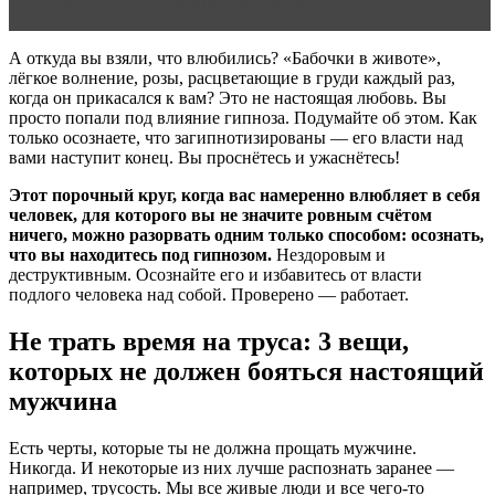
совместимость мужчин и женщин
А откуда вы взяли, что влюбились? «Бабочки в животе»,
лёгкое волнение, розы, расцветающие в груди каждый раз,
когда он прикасался к вам? Это не настоящая любовь. Вы
просто попали под влияние гипноза. Подумайте об этом. Как
только осознаете, что загипнотизированы — его власти над
вами наступит конец. Вы проснётесь и ужаснётесь!
Этот порочный круг, когда вас намеренно влюбляет в себя
человек, для которого вы не значите ровным счётом
ничего, можно разорвать одним только способом: осознать,
что вы находитесь под гипнозом.
Нездоровым и
деструктивным. Осознайте его и избавитесь от власти
подлого человека над собой. Проверено — работает.
Не трать время на труса: 3 вещи,
которых не должен бояться настоящий
мужчина
Есть черты, которые ты не должна прощать мужчине.
Никогда. И некоторые из них лучше распознать заранее —
например, трусость. Мы все живые люди и все чего-то