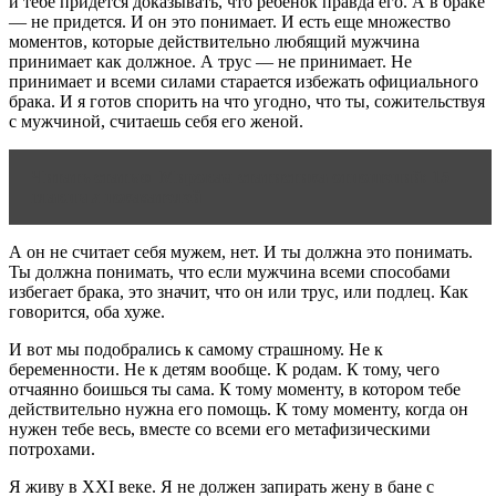
и тебе придется доказывать, что ребенок правда его. А в браке
— не придется. И он это понимает. И есть еще множество
моментов, которые действительно любящий мужчина
принимает как должное. А трус — не принимает. Не
принимает и всеми силами старается избежать официального
брака. И я готов спорить на что угодно, что ты, сожительствуя
с мужчиной, считаешь себя его женой.
Читать статью
Мировая статистика отношений: 15
главных показателей
А он не считает себя мужем, нет. И ты должна это понимать.
Ты должна понимать, что если мужчина всеми способами
избегает брака, это значит, что он или трус, или подлец. Как
говорится, оба хуже.
И вот мы подобрались к самому страшному. Не к
беременности. Не к детям вообще. К родам. К тому, чего
отчаянно боишься ты сама. К тому моменту, в котором тебе
действительно нужна его помощь. К тому моменту, когда он
нужен тебе весь, вместе со всеми его метафизическими
потрохами.
Я живу в XXI веке. Я не должен запирать жену в бане с