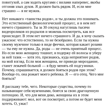
повитухой, а сам ходить кругами с вилами наперевес, якобы
отгоняя злых духов. Я должен быть рядом. И, если мне
страшно — я не мужик.
Нет никакого «таинства родов», и ты должна это понимать.
Это естественный физиологический процесс, и в нем нет
ничего страшного. Ты за 30 секунд нагуглишь тысячи
видеороликов из родзалов и можешь посмотреть, как все
происходит. В этом нет ничего страшного. И да, я хочу сказать
ужасное: что естественно, то не безобразно. Если ты нужна
своему мужчине только в виде феечки, которая какает розами
— ты ему не нужна. Да, роды — не очень приятный процесс.
Но если мою женщину тошнит, я подержу ей волосы и уберу
за ней тазик — хотя это, признаюсь, куда неприятнее родов,
на мой взгляд. Если моя женщина, не приведи мироздание,
станет лежачей больной — я буду менять ей подгузники.
Почему, спрашивается, я должен бояться родов при этом?
Вообще-то, она рожает моего ребенка. Я — его отец. Чего мне
бояться?
Я расскажу тебе, чего. Некоторые существа, почему-то
называющие себя мужчинами, боятся за свою драгоценную
потенцию. И, что для меня дико, женщины их в этом
поддерживают: мол, вот он посмотрит, а потом не будет меня
хотеть. О, ужас!