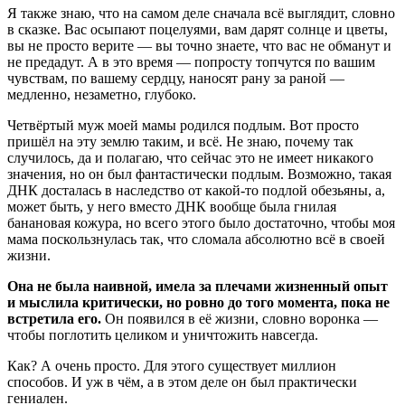
Я также знаю, что на самом деле сначала всё выглядит, словно
в сказке. Вас осыпают поцелуями, вам дарят солнце и цветы,
вы не просто верите — вы точно знаете, что вас не обманут и
не предадут. А в это время — попросту топчутся по вашим
чувствам, по вашему сердцу, наносят рану за раной —
медленно, незаметно, глубоко.
Четвёртый муж моей мамы родился подлым. Вот просто
пришёл на эту землю таким, и всё. Не знаю, почему так
случилось, да и полагаю, что сейчас это не имеет никакого
значения, но он был фантастически подлым. Возможно, такая
ДНК досталась в наследство от какой-то подлой обезьяны, а,
может быть, у него вместо ДНК вообще была гнилая
банановая кожура, но всего этого было достаточно, чтобы моя
мама поскользнулась так, что сломала абсолютно всё в своей
жизни.
Она не была наивной, имела за плечами жизненный опыт
и мыслила критически, но ровно до того момента, пока не
встретила его.
Он появился в её жизни, словно воронка —
чтобы поглотить целиком и уничтожить навсегда.
Как? А очень просто. Для этого существует миллион
способов. И уж в чём, а в этом деле он был практически
гениален.