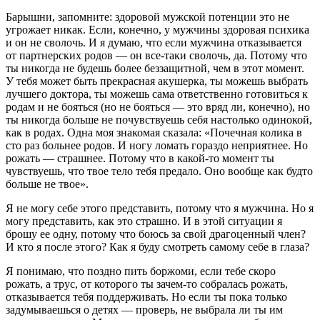
Барышни, запомните: здоровой мужской потенции это не
угрожает никак. Если, конечно, у мужчины здоровая психика
и он не сволочь. И я думаю, что если мужчина отказывается
от партнерских родов — он все-таки сволочь, да. Потому что
ты никогда не будешь более беззащитной, чем в этот момент.
У тебя может быть прекрасная акушерка, ты можешь выбрать
лучшего доктора, ты можешь сама ответственно готовиться к
родам и не бояться (но не бояться — это вряд ли, конечно), но
ты никогда больше не почувствуешь себя настолько одинокой,
как в родах. Одна моя знакомая сказала: «Почечная колика в
сто раз больнее родов. И ногу ломать гораздо неприятнее. Но
рожать — страшнее. Потому что в какой-то момент ты
чувствуешь, что твое тело тебя предало. Оно вообще как будто
больше не твое».
Я не могу себе этого представить, потому что я мужчина. Но я
могу представить, как это страшно. И в этой ситуации я
брошу ее одну, потому что боюсь за свой драгоценный член?
И кто я после этого? Как я буду смотреть самому себе в глаза?
Я понимаю, что поздно пить боржоми, если тебе скоро
рожать, а трус, от которого ты зачем-то собралась рожать,
отказывается тебя поддерживать. Но если ты пока только
задумываешься о детях — проверь, не выбрала ли ты им