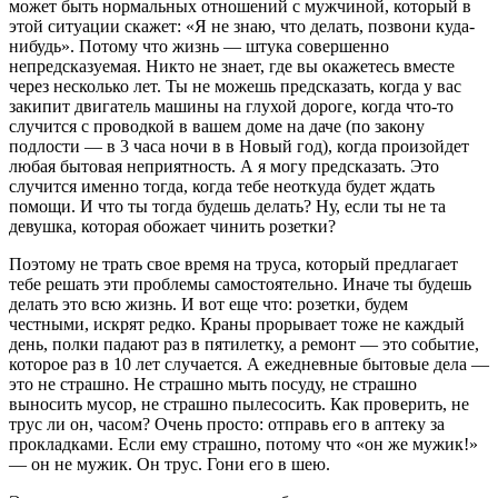
может быть нормальных отношений с мужчиной, который в
этой ситуации скажет: «Я не знаю, что делать, позвони куда-
нибудь». Потому что жизнь — штука совершенно
непредсказуемая. Никто не знает, где вы окажетесь вместе
через несколько лет. Ты не можешь предсказать, когда у вас
закипит двигатель машины на глухой дороге, когда что-то
случится с проводкой в вашем доме на даче (по закону
подлости — в 3 часа ночи в в Новый год), когда произойдет
любая бытовая неприятность. А я могу предсказать. Это
случится именно тогда, когда тебе неоткуда будет ждать
помощи. И что ты тогда будешь делать? Ну, если ты не та
девушка, которая обожает чинить розетки?
Поэтому не трать свое время на труса, который предлагает
тебе решать эти проблемы самостоятельно. Иначе ты будешь
делать это всю жизнь. И вот еще что: розетки, будем
честными, искрят редко. Краны прорывает тоже не каждый
день, полки падают раз в пятилетку, а ремонт — это событие,
которое раз в 10 лет случается. А ежедневные бытовые дела —
это не страшно. Не страшно мыть посуду, не страшно
выносить мусор, не страшно пылесосить. Как проверить, не
трус ли он, часом? Очень просто: отправь его в аптеку за
прокладками. Если ему страшно, потому что «он же мужик!»
— он не мужик. Он трус. Гони его в шею.