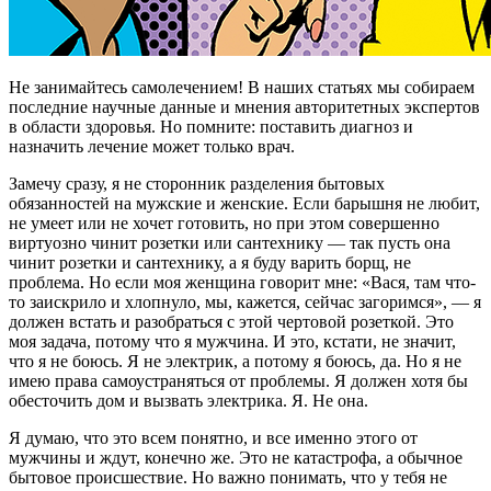
Не занимайтесь самолечением! В наших статьях мы собираем
последние научные данные и мнения авторитетных экспертов
в области здоровья. Но помните: поставить диагноз и
назначить лечение может только врач.
Замечу сразу, я не сторонник разделения бытовых
обязанностей на мужские и женские. Если барышня не любит,
не умеет или не хочет готовить, но при этом совершенно
виртуозно чинит розетки или сантехнику — так пусть она
чинит розетки и сантехнику, а я буду варить борщ, не
проблема. Но если моя женщина говорит мне: «Вася, там что-
то заискрило и хлопнуло, мы, кажется, сейчас загоримся», — я
должен встать и разобраться с этой чертовой розеткой. Это
моя задача, потому что я мужчина. И это, кстати, не значит,
что я не боюсь. Я не электрик, а потому я боюсь, да. Но я не
имею права самоустраняться от проблемы. Я должен хотя бы
обесточить дом и вызвать электрика. Я. Не она.
Я думаю, что это всем понятно, и все именно этого от
мужчины и ждут, конечно же. Это не катастрофа, а обычное
бытовое происшествие. Но важно понимать, что у тебя не