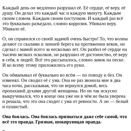
Каждый день он медленно разрушал её. Её сердце, её веру, её
душу. Он делал это каждый час и каждую минуту. Каждым
своим словом. Каждым своим поступком. И каждый раз всё
это буквально разъедало, словно коррозия. Убивало веру.
Убивало её.
О, он справился со своей задачей очень быстро! То, что волны
делают со скалами и линией берега на протяжении веков, он
сделал с мамой всего за несколько лет. Он разбил её сердце на
тысячи мелких осколков, он разрушил её достоинство, её веру
в себя, в людей. Всё это рассыпалось, словно замок на песке.
И ко всему этому приложились его руки.
Он обманывал её буквально во всём — по поводу и без. Он
изменял. Он сводил её с ума. Она не раз звонила мне в два
часа ночи, рассказывая, что он вернулся домой, весь
пропахший духами другой женщины. Но он так искусно
выкручивался, что в конце она уже ни в чём не была уверена
и решала, что это она сходит с ума от ревности. А он — белый
и пушистый.
Она боялась. Она боялась признаться даже себе самой, что
всё это правда. Грязная, шокирующая правда.