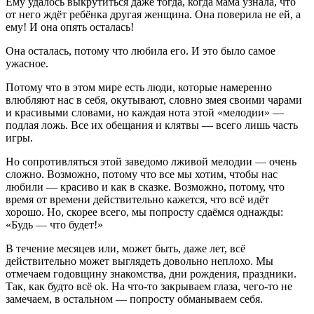
Ему удалось выкрутиться даже тогда, когда мама узнала, что
от него ждёт ребёнка другая женщина. Она поверила не ей, а
ему! И она опять осталась!
Она осталась, потому что любила его. И это было самое
ужасное.
Потому что в этом мире есть люди, которые намеренно
влюбляют нас в себя, окутывают, словно змея своими чарами
и красивыми словами, но каждая нота этой «мелодии» —
подлая ложь. Все их обещания и клятвы — всего лишь часть
игры.
Но сопротивляться этой заведомо лживой мелодии — очень
сложно. Возможно, потому что все мы хотим, чтобы нас
любили — красиво и как в сказке. Возможно, потому, что
время от времени действительно кажется, что всё идёт
хорошо. Но, скорее всего, мы попросту сдаёмся однажды:
«Будь — что будет!»
В течение месяцев или, может быть, даже лет, всё
действительно может выглядеть довольно неплохо. Мы
отмечаем годовщину знакомства, дни рождения, праздники.
Так, как будто всё ok. На что-то закрываем глаза, чего-то не
замечаем, в остальном — попросту обманываем себя.