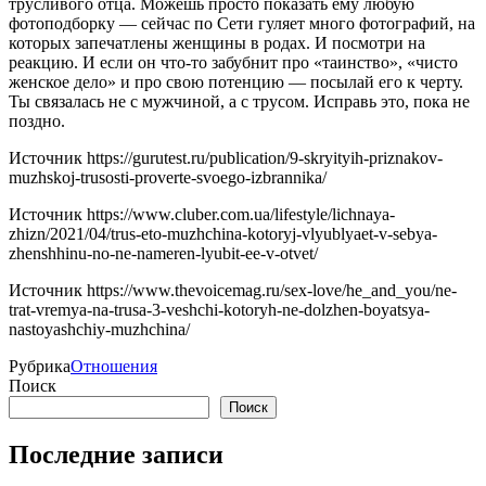
трусливого отца. Можешь просто показать ему любую
фотоподборку — сейчас по Сети гуляет много фотографий, на
которых запечатлены женщины в родах. И посмотри на
реакцию. И если он что-то забубнит про «таинство», «чисто
женское дело» и про свою потенцию — посылай его к черту.
Ты связалась не с мужчиной, а с трусом. Исправь это, пока не
поздно.
Источник
https://gurutest.ru/publication/9-skryityih-priznakov-
muzhskoj-trusosti-proverte-svoego-izbrannika/
Источник
https://www.cluber.com.ua/lifestyle/lichnaya-
zhizn/2021/04/trus-eto-muzhchina-kotoryj-vlyublyaet-v-sebya-
zhenshhinu-no-ne-nameren-lyubit-ee-v-otvet/
Источник
https://www.thevoicemag.ru/sex-love/he_and_you/ne-
trat-vremya-na-trusa-3-veshchi-kotoryh-ne-dolzhen-boyatsya-
nastoyashchiy-muzhchina/
Рубрика
Отношения
Поиск
Поиск
Последние записи