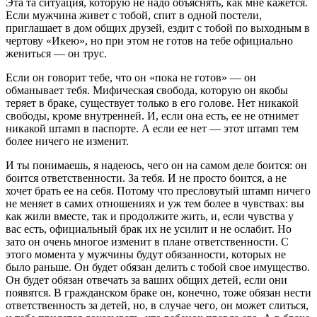
Эта та ситуация, которую не надо объяснять, как мне кажется.
Если мужчина живет с тобой, спит в одной постели,
приглашает в дом общих друзей, ездит с тобой по выходным в
чертову «Икею», но при этом не готов на тебе официально
жениться — он трус.
Если он говорит тебе, что он «пока не готов» — он
обманывает тебя. Мифическая свобода, которую он якобы
теряет в браке, существует только в его голове. Нет никакой
свободы, кроме внутренней. И, если она есть, ее не отнимет
никакой штамп в паспорте. А если ее нет — этот штамп тем
более ничего не изменит.
И ты понимаешь, я надеюсь, чего он на самом деле боится: он
боится ответственности. За тебя. И не просто боится, а не
хочет брать ее на себя. Потому что пресловутый штамп ничего
не меняет в самих отношениях и уж тем более в чувствах: вы
как жили вместе, так и продолжите жить, и, если чувства у
вас есть, официальный брак их не усилит и не ослабит. Но
зато он очень многое изменит в плане ответственности. С
этого момента у мужчины будут обязанности, которых не
было раньше. Он будет обязан делить с тобой свое имущество.
Он будет обязан отвечать за ваших общих детей, если они
появятся. В гражданском браке он, конечно, тоже обязан нести
ответственность за детей, но, в случае чего, он может слиться,