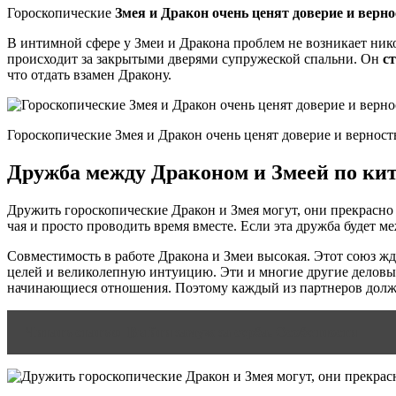
Гороскопические
Змея и Дракон очень ценят доверие и верно
В интимной сфере у Змеи и Дракона проблем не возникает нико
происходит за закрытыми дверями супружеской спальни. Он
с
что отдать взамен Дракону.
Гороскопические Змея и Дракон очень ценят доверие и верност
Дружба между Драконом и Змеей по ки
Дружить гороскопические Дракон и Змея могут, они прекрасн
чая и просто проводить время вместе. Если эта дружба будет 
Совместимость в работе Дракона и Змеи высокая. Этот союз ж
целей и великолепную интуицию. Эти и многие другие деловы
начинающиеся отношения. Поэтому каждый из партнеров долже
Читать статью
Выйти замуж за серба. Особенности