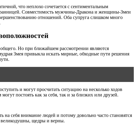
тичной, что неплохо сочетается с сентиментальным
збранницей. Совместимость мужчины-Дракона и женщины-Змеи
 совершенствованию отношений. Оба супруга слишком много
.
ивоположностей
го общего. Но при ближайшем рассмотрении являются
мудрая Змея привыкла искать мирные, обходные пути решения
пути.
оступить и могут просчитать ситуацию на несколько ходов
огут постоять как за себя, так и за близких или друзей.
ть на себя внимание людей и потому довольно часто становятся
е великодушны, щедры и верны.