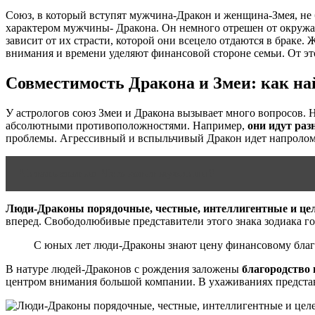
Союз, в который вступят мужчина-Дракон и женщина-Змея, не 
характером мужчины- Дракона. Он немного отрешен от окруж
зависит от их страсти, которой они всецело отдаются в брак
внимания и времени уделяют финансовой стороне семьи. От э
Совместимость Дракона и Змеи: как на
У астрологов союз Змеи и Дракона вызывает много вопросов. 
абсолютными противоположностями. Например,
они идут ра
проблемы. Агрессивный и вспыльчивый Дракон идет напролом, 
Читать статью
Чего хотят мужчины?
Люди-Драконы порядочные, честные, интеллигентные и це
вперед. Свободолюбивые представители этого знака зодиака гот
С юных лет люди-Драконы знают цену финансовому благ
В натуре людей-Драконов с рождения заложены
благородство 
центром внимания большой компании. В ухаживаниях представи