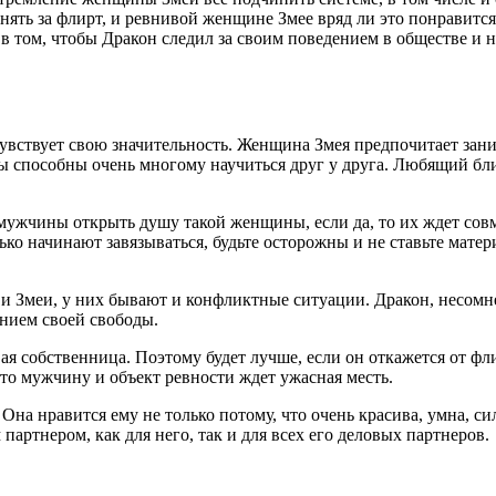
ь за флирт, и ревнивой женщине Змее вряд ли это понравится. Т
в том, чтобы Дракон следил за своим поведением в обществе и н
вствует свою значительность. Женщина Змея предпочитает зани
ры способны очень многому научиться друг у друга. Любящий бл
ужчины открыть душу такой женщины, если да, то их ждет совме
ько начинают завязываться, будьте осторожны и не ставьте мате
и Змеи, у них бывают и конфликтные ситуации. Дракон, несомн
ением своей свободы.
 собственница. Поэтому будет лучше, если он откажется от флир
что мужчину и объект ревности ждет ужасная месть.
. Она нравится ему не только потому, что очень красива, умна, си
партнером, как для него, так и для всех его деловых партнеров.