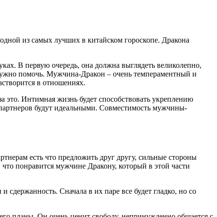
одной из самых лучших в китайском гороскопе. Дракона
уках. В первую очередь, она должна выглядеть великолепно,
а нужно помочь. Мужчина-Дракон – очень темпераментный и
астворится в отношениях.
 за это. Интимная жизнь будет способствовать укреплению
ия партнеров будут идеальными. Совместимость мужчины-
тнерам есть что предложить друг другу, сильные стороны
 что понравится мужчине Дракону, который в этой части
и сдержанность. Сначала в их паре все будет гладко, но со
его планы. Он очень ценит свободу, непринужденно общается с