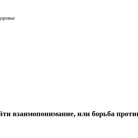
доровье
йти взаимопонимание, или борьба прот