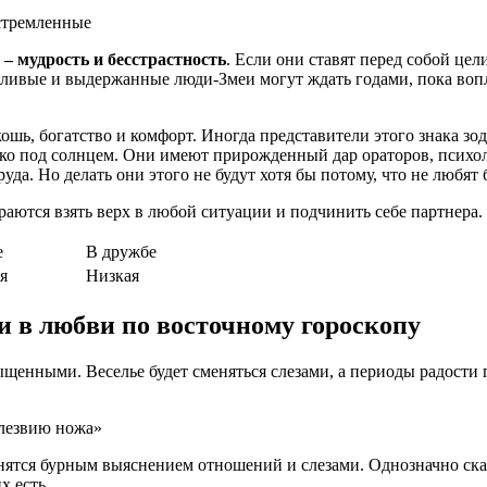
стремленные
 – мудрость и бесстрастность
. Если они ставят перед собой цел
еливые и выдержанные люди-Змеи могут ждать годами, пока воп
кошь, богатство и комфорт. Иногда представители этого знака з
о под солнцем. Они имеют прирожденный дар ораторов, психоло
уда. Но делать они этого не будут хотя бы потому, что не любят
араются взять верх в любой ситуации и подчинить себе партнера.
е
В дружбе
я
Низкая
и в любви по восточному гороскопу
енными. Веселье будет сменяться слезами, а периоды радости г
 лезвию ножа»
ятся бурным выяснением отношений и слезами. Однозначно сказат
х есть.