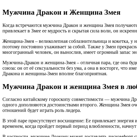
Мужчина Дракон и Женщина Змея
Когда встречаются мужчина Дракон и женщина Змея получаются
привлекает в Змее ее мудрость и скрытая сила воли, он искренн
Женщина-Змея – великолепная соблазнительница и кокетка, у н
поэтому постоянно ухаживает за собой. Также у Змеи прекрасн
многогранный человек, он вынослив, имеет огромный запас эн
Мужчина-Дракон и женщина-Змея – отличная пара, где она будет
союза: он от её сексуальности без ума, а она в восторге, что
Дракона и женщины-Змеи вполне благоприятная.
Мужчина Дракон и женщина Змея в лю
Согласно китайскому гороскопу совместимости — мужчина Дра
одного дополняются достоинствами второго. Женщина Змея очен
отношений будет играть роль лидера.
В этой паре присутствует восхищение: Ее привлекает энергия и 
временем, когда пройдет первый период влюбленности, начнут 
В частности, мужчине Дракону может доставлять дискомфорт с