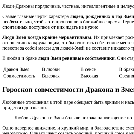
Люди-Драконы порядочные, честные, интеллигентные и целеу
Самые главные черты характера
людей, рожденных в год Змеи
необязательно, чтобы это произошло в ближайшее время. Терп
спонтанных поступков от них ждать не нужно.
Люди-Змеи всегда крайне меркантильны
. Их привлекает рос
отношению к окружающим, чтобы очистить себе теплое местечк
повести за собой массы для людей-Змей не составит никакого тр
В любви и браке
люди-Змеи ревнивые собственники
. Они ст
Дракон-Змея
В любви
В сексе
В брак
Совместимость
Высокая
Высокая
Средня
Гороскоп совместимости Дракона и Зме
Любовные отношения в этой паре обещают быть яркими и насыщ
придется однозначно.
Любовь Дракона и Змеи больше похожа на «хождение по
Одно неверное движение, и хрупкий мир, и благоденствие смен
невозможно. Однако шанс создать хороший, прочный союз у ни