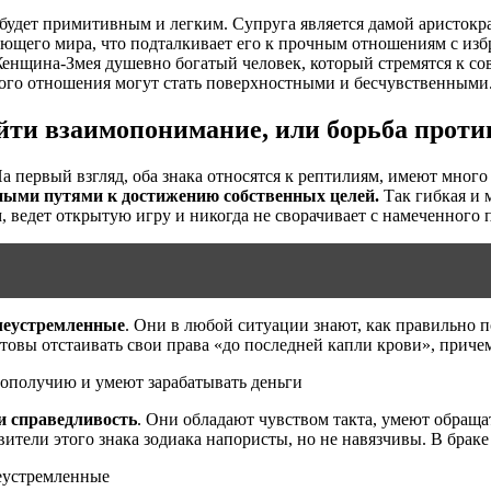
будет примитивным и легким. Супруга является дамой аристокра
ающего мира, что подталкивает его к прочным отношениям с и
е. Женщина-Змея душевно богатый человек, который стремятся к
того отношения могут стать поверхностными и бесчувственными
йти взаимопонимание, или борьба прот
На первый взгляд, оба знака относятся к рептилиям, имеют мно
зными путями к достижению собственных целей.
Так гибкая и 
ведет открытую игру и никогда не сворачивает с намеченного 
леустремленные
. Они в любой ситуации знают, как правильно п
овы отстаивать свои права «до последней капли крови», причем м
ополучию и умеют зарабатывать деньги
и справедливость
. Они обладают чувством такта, умеют обраща
тели этого знака зодиака напористы, но не навязчивы. В брак