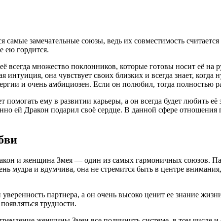
 самые замечательные союзы, ведь их совместимость считается 
е ею гордится.
её всегда множество поклонников, которые готовы носит её на р
ая интуиция, она чувствует своих близких и всегда знает, когд
ергии и очень амбициозен. Если он полюбил, тогда полностью р
 помогать ему в развитии карьеры, а он всегда будет любить её
 именно ей Дракон подарил своё сердце. В данной сфере отношен
бви
кон и женщина Змея — один из самых гармоничных союзов. Пар
ь мудра и вдумчива, она не стремится быть в центре внимания,
уверенность партнера, а он очень высоко ценит ее знание жизни 
появляться трудности.
тремление женщины Змеи все подчинить системе, в том числе и 