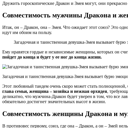
Дружить гороскопические Дракон и Змея могут, они прекрасн
Совместимость мужчины Дракона и ж
Итак, он – Дракон, она – Змея. Что ожидает этот союз? Это од
идут им обоим на пользу.
Загадочная и таинственная девушка-Змея вызывает бур
Ему нравятся гордые и независимые женщины, которых он счит
пойдет до конца и будет у ее ног до конца жизни.
Загадочная и таинственная девушка-Змея вызывает бурю эмоц
Этот любовный тандем очень скоро может стать полноценной, б
глава семьи, женщина – хозяйка и нежная орхидея
, требующа
деликатно, что мужчина-Дракон будет уверен в том, что все л
обязательно достигнет значительных высот в жизни.
Совместимость женщины Дракона и м
В противовес первому, союз, где она – Дракон, а он – Змей н