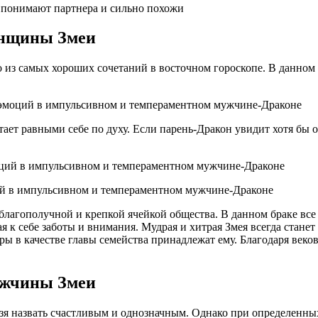
о понимают партнера и сильно похожи
енщины Змеи
но из самых хороших сочетаний в восточном гороскопе. В данном
ю эмоций в импульсивном и темпераментном мужчине-Драконе
ает равными себе по духу. Если парень-Дракон увидит хотя бы
ий в импульсивном и темпераментном мужчине-Драконе
лагополучной и крепкой ячейкой общества. В данном браке все 
я к себе заботы и внимания. Мудрая и хитрая Змея всегда станет 
авры в качестве главы семейства принадлежат ему. Благодаря ве
ужчины Змеи
ельзя назвать счастливым и однозначным. Однако при определен