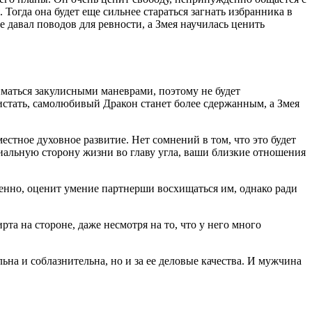
огда она будет еще сильнее стараться загнать избранника в
е давал поводов для ревности, а Змея научилась ценить
маться закулисными маневрами, поэтому не будет
истать, самолюбивый Дракон станет более сдержанным, а Змея
стное духовное развитие. Нет сомнений в том, что это будет
риальную сторону жизни во главу угла, ваши близкие отношения
енно, оценит умение партнерши восхищаться им, однако ради
та на стороне, даже несмотря на то, что у него много
льна и соблазнительна, но и за ее деловые качества. И мужчина