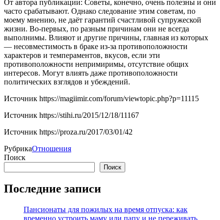
От автора публикации: Советы, конечно, очень полезны и они
часто срабатывают. Однако следование этим советам, по
моему мнению, не даёт гарантий счастливой супружеской
жизни. Во-первых, по разным причинам они не всегда
выполнимы. Влияют и другие причины, главная из которых
— несовместимость в браке из-за противоположности
характеров и темпераментов, вкусов, если эти
противоположности непримиримы, отсутствие общих
интересов. Могут влиять даже противоположности
политических взглядов и убеждений.
Источник
https://magiimir.com/forum/viewtopic.php?p=11115
Источник
https://stihi.ru/2015/12/18/11167
Источник
https://proza.ru/2017/03/01/42
Рубрика
Отношения
Поиск
Поиск
Последние записи
Пансионаты для пожилых на время отпуска: как
временно устроить маму или папу и не переживать