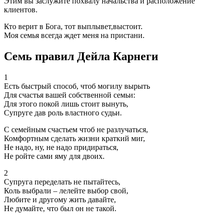
Этим вы заслужите похвалу начальства и расположение
клиентов.
Кто верит в Бога, тот выплывет,выстоит.
Моя семья всегда ждет меня на пристани.
Семь правил Дейла Карнеги
1
Есть быстрый способ, чтоб могилу вырыть
Для счастья вашей собственной семьи:
Для этого покой лишь стоит вынуть,
Супруге дав роль властного судьи.
С семейным счастьем чтоб не разлучаться,
Комфортным сделать жизни краткий миг,
Не надо, ну, не надо придираться,
Не ройте сами яму для двоих.
2
Супруга переделать не пытайтесь,
Коль выбрали – лелейте выбор свой,
Любите и другому жить давайте,
Не думайте, что был он не такой.