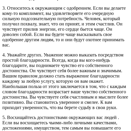
3. Относитесь к окружающим с одобрением. Если вы делаете
кому-то комплимент, вы удовлетворяете его очередную
сильную подсознательную потребность. Человек, который
получил похвалу, знает, что он принят, и этим счастлив. Он
чувствует прилив энергии, его сердце бьется чаще. Он
доволен собой. Если вы будете чаще высказывать свое
одобрение другим людям, то и они будут охотнее принимать
вас.
4. Уважайте других. Уважение можно выказать посредством
простой благодарности. Всегда, когда вы кого-нибудь
благодарите, вы поднимаете чувство его собственного
достоинства. Он чувствует себя более важным и значимым.
Вашим правилом должно стать выражение благодарности
каждому за любую услугу, которую он вам окажет.
Наибольшая польза от этого заключается в том, что с каждым
словом благодарности возрастает ваше чувство собственного
достоинства. Вы чувствуете себя счастливым и мыслите более
позитивно. Вы становитесь увереннее и смелее. К вам
приходит уверенность, что вы берете судьбу в свои руки.
5. Восхищайтесь достоинствами окружающих вас людей .
Если вы восхищаетесь чьими-либо личными качествами,
достижениями, имуществом, тем самым вы повышаете его