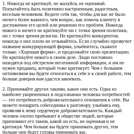
1. Никогда не критикуй, не жалуйся, не оценивай.
Попытайтесь быть позитивно настроенным, радостным,
веселым человеком. Ведите себя так, чтобы для вас не было
ничего более важного, чем вопрос, как помочь клиенту в
достижении его целей или решении его проблем. Никогда
никого и ничего не критикуйте ни с точки зрения политики,
ни с точки зрения религии. Не критикуйте конкурентов,
никогда о них плохо не отзывайтесь. Если случайно прозвучит
название конкурирующей фирмы, улыбнитесь, скажите
только: «Хорошая фирма», и продолжайте свою презентацию.
Не критикуйте никого в своем деле. Люди постоянно
находятся под обстрелом негативной информации, и им не
нужен продавец, который тоже критикует. Чем с большим
оптимизмом вы будете относиться к себе и к своей работе, тем
больше доверия вам удастся завоевать.
2. Принимайте других такими, какие они есть. Одна из
наиболее укорененных в подсознании человека потребностей
— это потребность доброжелательного отношения к себе. Вы
можете поощрить собеседника к разговору, улыбаясь ему,
проявляя к нему сердечную доброжелательность. Каждый
человек охотно пребывает в обществе людей, которые
принимают его таким, какой он есть, не оценивая и не
критикуя. Чем больше вы будете принимать других, тем
больше они будут готовы принимать вас.