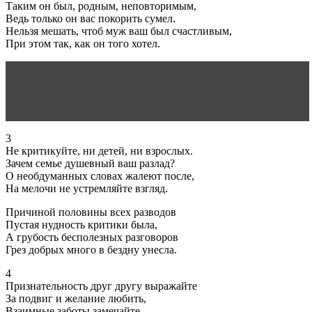
Таким он был, родным, неповторимым,
Ведь только он вас покорить сумел.
Нельзя мешать, чтоб муж ваш был счастливым,
При этом так, как он того хотел.
Читать статью
Тонкий Восток и свободный Запад:
чем отличаются традиции свиданий и отношений в
этих культурах
3
Не критикуйте, ни детей, ни взрослых.
Зачем семье душевный ваш разлад?
О необдуманных словах жалеют после,
На мелочи не устремляйте взгляд.
Причиной половины всех разводов
Пустая нудность критики была,
А грубость бесполезных разговоров
Грез добрых много в бездну унесла.
4
Признательность друг другу выражайте
За подвиг и желание любить,
Взаимные заботы замечайте,