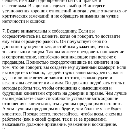
человек не может одновременно быть и правым и
счастливым. Вы должны сделать выбор. В интересе
установления хороших отношений иногда лучше отказаться от
критических замечаний и не обращать внимания на чужие
неточности и ошибки.
7. Будьте внимательны к собеседнику. Если вы
сосредоточитесь на клиенте, когда он говорит, то доставите
ему этим огромную радость. Он почувствует себя по
достоинству оцененным, достойным уважения, очень
значительным лицом. Так вы можете преодолеть напряжение
и сопротивление, неизбежно возникающие при встрече с
продавцом. Полностью сосредоточившись на клиенте и на
том, что он говорит, вы создаете ему душевный комфорт. Если
вы входите в область, где действуют ваши конкуренты, ваша
удача и личное везение зависят от того, сколько удачи и
везения вы оставите им самим. Вы должны подобрать стиль и
методы работы так, чтобы отношения с имеющимися и
будущими клиентами строить на доверии и правде. Чем лучше
вы выработаете свою способность устанавливать хорошие
отношения с клиентами, тем лучшим продавцом вы станете.
А чем лучшим продавцом вы будете, тем больше у вас будет
клиентов. Прежде всего, постарайтесь, чтобы всем, с кем вы
работаете (как в своей фирме, так и за ее пределами),
выказывать должное признание, уважение и восхищение.