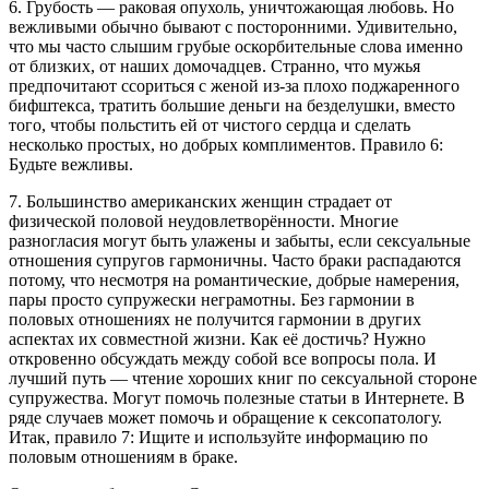
6. Грубость — раковая опухоль, уничтожающая любовь. Но
вежливыми обычно бывают с посторонними. Удивительно,
что мы часто слышим грубые оскорбительные слова именно
от близких, от наших домочадцев. Странно, что мужья
предпочитают ссориться с женой из-за плохо поджаренного
бифштекса, тратить большие деньги на безделушки, вместо
того, чтобы польстить ей от чистого сердца и сделать
несколько простых, но добрых комплиментов. Правило 6:
Будьте вежливы.
7. Большинство американских женщин страдает от
физической половой неудовлетворённости. Многие
разногласия могут быть улажены и забыты, если сексуальные
отношения супругов гармоничны. Часто браки распадаются
потому, что несмотря на романтические, добрые намерения,
пары просто супружески неграмотны. Без гармонии в
половых отношениях не получится гармонии в других
аспектах их совместной жизни. Как её достичь? Нужно
откровенно обсуждать между собой все вопросы пола. И
лучший путь — чтение хороших книг по сексуальной стороне
супружества. Могут помочь полезные статьи в Интернете. В
ряде случаев может помочь и обращение к сексопатологу.
Итак, правило 7: Ищите и используйте информацию по
половым отношениям в браке.