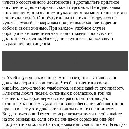
чувство собственного достоинства и доставляете приятное
ощущение удовлетворения своей персоной. Неподдельным
восхищением, признанием и уважением вы можете позитивно
влиять на людей. Они будут испытывать к вам дружеские
чувства, если благодаря вам почувствуют удовлетворение
собой и своей жизнью. При каждом удобном случае
обращайте внимание на чьи-то достижения, на все, что
достойно уважения. Никогда не скупитесь на похвалу и
выражение восхищения.
Читать статью
Женская‌ ‌гордость‌ ‌в‌ ‌отношениях‌ ‌с‌
‌мужчиной: ‌ ‌определение,‌ ‌отличие‌ ‌от‌ ‌гордыни‌
6. Умейте уступать в споре. Это значит, что вы никогда не
должны спорить с клиентом. Что бы клиент ни сказал,
кивайте, дружелюбно улыбайтесь и признавайте его правоту.
Клиенты любят людей, склонных к согласию, в той же
степени, в которой держатся на расстоянии от людей,
склонных к спорам. Даже если ваш собеседник абсолютно не
прав, а вы ему это докажете, пользы вам это не принесет.
Когда кто-то ошибается, по мере возможности не обращайте
на это внимания, если это не слишком серьезная ошибка.
Подумайте вы хотите быть правым или счастливым? Зачастую