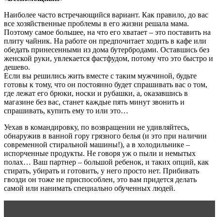
Наиболее часто встречающийся вариант. Как правило, до вас
все хозяйственные проблемы в его жизни решала мама.
Поэтому самое большее, на что его хватает – это поставить на
плиту чайник. На работе он предпочитает ходить в кафе или
обедать принесенными из дома бутербродами. Оставшись без
женской руки, увлекается фастфудом, потому что это быстро и
дешево.
Если вы решились жить вместе с таким мужчиной, будьте
готовы к тому, что он постоянно будет спрашивать вас о том,
где лежат его брюки, носки и рубашки, а, оказавшись в
магазине без вас, станет каждые пять минут звонить и
спрашивать, купить ему то или это…
Уехав в командировку, по возвращении не удивляйтесь,
обнаружив в ванной гору грязного белья (и это при наличии
современной стиральной машины!), а в холодильнике –
испорченные продукты. Не говоря уж о пыли и немытых
полах… Ваш партнер – большой ребенок, и таких опций, как
стирать, убирать и готовить, у него просто нет. Прибивать
гвозди он тоже не приспособлен, это вам придется делать
самой или нанимать специально обученных людей.
Читать статью
Отношение к женщине у 40 летнего