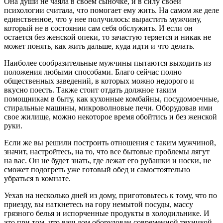
Она души не чаяла в своем сыночке, и в силу своей
психологии считала, что помогает ему жить. На самом же деле
единственное, что у нее получилось: вырастить мужчину,
который не в состоянии сам себя обслужить. И если он
остается без женской опеки, то зачастую теряется и никак не
может понять, как жить дальше, куда идти и что делать.
Наиболее сообразительные мужчины пытаются выходить из
положения любыми способами. Благо сейчас полно
общественных заведений, в которых можно недорого и
вкусно поесть. Также стоит отдать должное таким
помощникам в быту, как кухонные комбайны, посудомоечные,
стиральные машины, микроволновые печи. Оборудовав ими
свое жилище, можно некоторое время обойтись и без женской
руки.
Если же вы решили построить отношения с таким мужчиной,
значит, настройтесь, на то, что все бытовые проблемы лягут
на вас. Он не будет знать, где лежат его рубашки и носки, не
сможет подогреть уже готовый обед и самостоятельно
убраться в комнате.
Уехав на несколько дней из дому, приготовьтесь к тому, что по
приезду, вы наткнетесь на гору немытой посуды, массу
грязного белья и испорченные продукты в холодильнике. И
это при том, что ваш дом оборудован современной техникой,