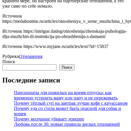
крайней мере, он настроен на партнерские отношения, а это
уже само по себе немало.
Источник
https://medaboutme.ru/articles/otnosheniya_v_seme_muzhchina_i_b
Источник
https://intrigue.dating/otnoshenija/zhenskaja-psihologija-
dlja-muzhchin-ili-instrukcija-po-obrashheniju-s-damami/
Источник
https://www.myjane.ru/articles/text/?id=15837
Рубрика
Отношения
Поиск
Поиск
Последние записи
Пансионаты для пожилых на время отпуска: как
временно устроить маму или папу и не переживать
Почему тёплый суп на завтрак лучше кофе с круассаном
Почему еда со стола может быть опасной для собак и
кошек
Почему молчание убивает доверие
Любовь после 30: новые правила зрелых отношений