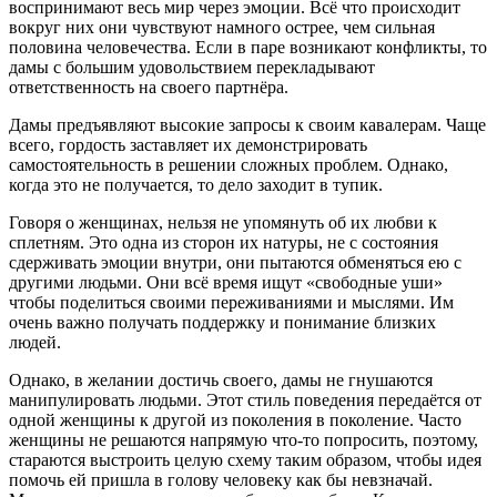
воспринимают весь мир через эмоции. Всё что происходит
вокруг них они чувствуют намного острее, чем сильная
половина человечества. Если в паре возникают конфликты, то
дамы с большим удовольствием перекладывают
ответственность на своего партнёра.
Дамы предъявляют высокие запросы к своим кавалерам. Чаще
всего, гордость заставляет их демонстрировать
самостоятельность в решении сложных проблем. Однако,
когда это не получается, то дело заходит в тупик.
Говоря о женщинах, нельзя не упомянуть об их любви к
сплетням. Это одна из сторон их натуры, не с состояния
сдерживать эмоции внутри, они пытаются обменяться ею с
другими людьми. Они всё время ищут «свободные уши»
чтобы поделиться своими переживаниями и мыслями. Им
очень важно получать поддержку и понимание близких
людей.
Однако, в желании достичь своего, дамы не гнушаются
манипулировать людьми. Этот стиль поведения передаётся от
одной женщины к другой из поколения в поколение. Часто
женщины не решаются напрямую что-то попросить, поэтому,
стараются выстроить целую схему таким образом, чтобы идея
помочь ей пришла в голову человеку как бы невзначай.