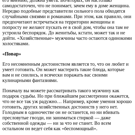
его мнению, должна уметь. Во-вторых, он настолько
самодостаточен, что не понимает, зачем ему в доме женщина.
Нередко подобные представители сильного пола обходятся
случайными связями и романами. При этом, как правило, они
предпочитают встречаться на территории женщины и
попросту не желают пускать ее в свой дом, чтобы она там не
устроила беспорядок. До женитьбы, кстати, может так и не
дойти. «Хозяйственные» мужчины часто остаются одинокими
холостяками.
«Повар»
Его несомненным достоинством является то, что он любит и
умеет готовить. Он может мастерить такие блюда, которые
вам и не снились, и всячески поражать вас своими
кулинарными фантазиями.
Поначалу вы можете рассматривать такого мужчину как
подарок судьбы. Но при ближайшем рассмотрении окажется,
что не все так уж радужно… Например, кроме умения хорошо
готовить, других хозяйственных достоинств у него нет.
Голодным в одиночестве он не останется, но ни вбивать
пресловутые гвозди, ни заниматься стиркой — даже
собственной одежды — ни за что не станет. Во всем
остальном он ведет себя как «беспомощный».