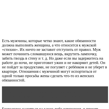
Есть мужчины, которые четко знают, какие обязанности
должна выполнять женщина, а что относится к мужской
«стихии». Их ничто не заставит отступить от правил. Муж
может починить сломавшуюся вещь, вкрутить лампочку,
забить гвоздь в стену и т. д. Но даже если вы задержитесь на
работе до ночи, не приготовит ужин и не накормит детей. Он
не пойдет за продуктами, не погуляет с ребёнком и не уберет в
квартире. Отношения с мужчиной могут испортиться от
одной только просьбы жены сделать что-то из женских
обязанностей.
Читать статью
25 случайных вещей, которые
цепляют мужчин в женщинах больше всего
Бесполезно надеяться на какие либо изменения, и приняв