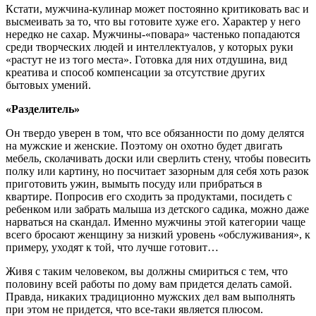
Кстати, мужчина-кулинар может постоянно критиковать вас и
высмеивать за то, что вы готовите хуже его. Характер у него
нередко не сахар. Мужчины-«повара» частенько попадаются
среди творческих людей и интеллектуалов, у которых руки
«растут не из того места». Готовка для них отдушина, вид
креатива и способ компенсации за отсутствие других
бытовых умений.
«Разделитель»
Он твердо уверен в том, что все обязанности по дому делятся
на мужские и женские. Поэтому он охотно будет двигать
мебель, сколачивать доски или сверлить стену, чтобы повесить
полку или картину, но посчитает зазорным для себя хоть разок
приготовить ужин, вымыть посуду или прибраться в
квартире. Попросив его сходить за продуктами, посидеть с
ребенком или забрать малыша из детского садика, можно даже
нарваться на скандал. Именно мужчины этой категории чаще
всего бросают женщину за низкий уровень «обслуживания», к
примеру, уходят к той, что лучше готовит…
Живя с таким человеком, вы должны смириться с тем, что
половину всей работы по дому вам придется делать самой.
Правда, никаких традиционно мужских дел вам выполнять
при этом не придется, что все-таки является плюсом.