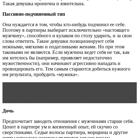
Такая девушка иронична и язвительна.
Пассивно-подчиненный тип
Она нуждается в том, чтобы кто-нибудь подчинил ее себе.
Поэтому в партнеры выбирает исключительно «настоящего
мужчину», способного и кулаком по столу ударить, и за свои
слова ответить. Такие девушки позиционируют себя
нежными, мягкими и податливыми женами. Но при этом
таковыми не являются. Если мужчина ведет себя не так, как
им хотелось бы (например, проявляет недостаточно
мужественности), они начинают агрессивно нападать и
провоцировать его. Тем самым стараются добиться нужного
им результата, пробудить «мужика».
Читать статью
Секреты психологии отношений и
любви между мужчиной и женщиной
Дочь
Предпочитает заводить отношения с мужчинами старше себя.
Ценит в партнере ум и жизненный опыт, ей скучно со
сверстниками. Седые волосы партнера, морщины и другие
черты взрослого человека являются для нее весьма