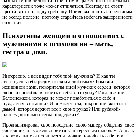
разных типов личности. При этом выраженность отдельных
характеристик тоже может отличаться. Поэтому не стоит
грести всех под одну гребенку. Приверженность стереотипам
не всегда полезна, поэтому старайтесь избегать зашоренности
сознания.
Психотипы женщин в отношениях с
мужчинами в психологии – мать,
сестра и дочь
Интересно, а как видит тебя твой мужчина? И как ты
чувствуешь себя рядом со своим любимым? Роковой
женщиной вамп, покорительницей мужских сердец, которая
любого способна влюбить в себя за секунду? Или нежной
Белоснежкой, которая не может позаботиться о себе и
нуждается в помощи? Или может хладнокровной, жесткой
дамой, которая держит все в своих руках? Или рубахой-
парнем, который всегда поддержит?
Проанализировав свое поведение, свою манеру общения, свое
состояние, ты можешь прийти к интересным выводам. А зная,
к какому типу относишься ты, можно подобрать себе, так