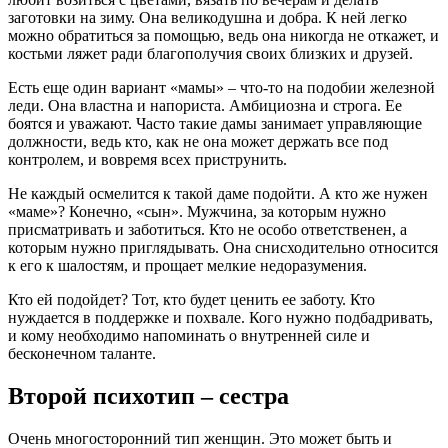
заготовки на зиму. Она великодушна и добра. К ней легко
можно обратиться за помощью, ведь она никогда не откажет, и
костьми ляжет ради благополучия своих близких и друзей.
Есть еще один вариант «мамы» – что-то на подобии железной
леди. Она властна и напориста. Амбициозна и строга. Ее
боятся и уважают. Часто такие дамы занимает управляющие
должности, ведь кто, как не она может держать все под
контролем, и вовремя всех приструнить.
Не каждый осмелится к такой даме подойти. А кто же нужен
«маме»? Конечно, «сын». Мужчина, за которым нужно
присматривать и заботиться. Кто не особо ответственен, а
которым нужно приглядывать. Она снисходительно относится
к его к шалостям, и прощает мелкие недоразумения.
Кто ей подойдет? Тот, кто будет ценить ее заботу. Кто
нуждается в поддержке и похвале. Кого нужно подбадривать,
и кому необходимо напоминать о внутренней силе и
бесконечном таланте.
Второй психотип – сестра
Очень многосторонний тип женщин. Это может быть и