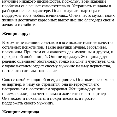
мужчине никакого дискомфорта, поскольку возникающие
проблемы она решает самостоятельно. Устраивать сандалы и
разборки не в ее характере. Она выслушает партнера и
поддержит его в любых начинаниях. Очень часто мужья таких
женщин достигают карьерных высот именно благодаря своим
женам и их заботе.
Женщина-друг
В этом типе женщин сочетаются все положительные качества
остальных психотипов. Такие девушки мудры, заботливы,
практичны. При этом они являются для мужчины и другом, и
прекрасной любовницей. Они не предадут. Женщина-друг
реально оценивает обстановку, тонко мыслит и чувствует. Она
с удовольствием отдаст своему мужчине пальму первенства,
но только если сама так решит.
Союз с такой женщиной всегда приятен. Она знает, чего хочет
ее партнер, к чему он стремится, она интересуется его
настроением и состоянием здоровья. Женщина-друг не
приемлет лжи, она честна сама и ждет того же от партнера.
Она может и похвалить, и покритиковать, и просто
поддержать своего мужчину.
Женщина-хищница