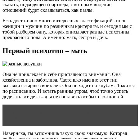
сказать, подходящего партнера, с которым видение
отношений будет складываться, как пазлы.
Есть достаточно много интересных классификаций типов
женщин и мужчин по различным критериям, и сегодня мы с
тобой разберем одну, которая описывает разные психотипы
прекрасного пола. А именно: мать, сестра и дочь.
Первый психотип – мать
Она не привлекает к себе пристального внимания. Она
хозяйственна и заботлива. Частенько именно этот тип
выглядит старше своих лет. Она не ходит по клубам. Ложится
по расписанию. И встать ранним утром, чтоб точно успеть
доделать все дела – для не составить особых сложностей.
Читать статью
Каких поступков­ ожидает девушка от
мужчины и почему?
Наверняка, ты вспомнишь такую свою знакомую. Которая
любит возиться с цветами, вязать по вечерам и делать