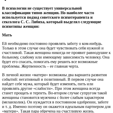
В психологии не существует универсальной
классификации типов женщин. Но наиболее часто
используется подход советского психотерапевта и
сексолога С. С. Либиха, который выделял следующие
психотипы женщин:
Мать
Ей необходимо постоянно проявлять заботу о ком-нибудь.
Только в этом случае она будет чувствовать себя нужной и
счастливой. Такая женщина никогда не проявит равнодушие к
больному, слабому или имеющему зависимость человеку. Она
будет его спасать, помогать ему решить все возможные
проблемы. Жертвенность – ее главная черта.
В личной жизни «матери» возможны два варианта развития
событий: негативный и позитивный. В первом случае она
найдет себе мужа, который будет изменять, пить или
проявлять другие «слабости». При этом женщина всегда
станет прощать и терпеть. Во-втором случае супругом такой
женщины становится мужчина с более слабым характером
(меланхолик). Он нуждается в постоянном одобрении, заботе
и т. д. Именно поэтому он окажется идеальным партнером для
«матери». Такая пара обречена на счастливую жизнь.