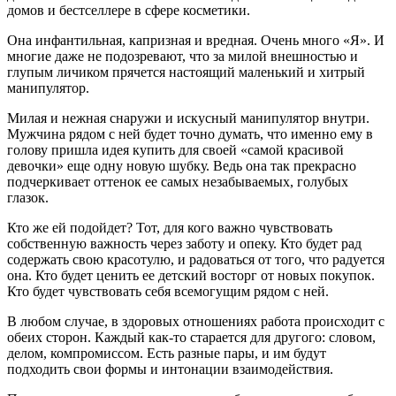
домов и бестселлере в сфере косметики.
Она инфантильная, капризная и вредная. Очень много «Я». И
многие даже не подозревают, что за милой внешностью и
глупым личиком прячется настоящий маленький и хитрый
манипулятор.
Милая и нежная снаружи и искусный манипулятор внутри.
Мужчина рядом с ней будет точно думать, что именно ему в
голову пришла идея купить для своей «самой красивой
девочки» еще одну новую шубку. Ведь она так прекрасно
подчеркивает оттенок ее самых незабываемых, голубых
глазок.
Кто же ей подойдет? Тот, для кого важно чувствовать
собственную важность через заботу и опеку. Кто будет рад
содержать свою красотулю, и радоваться от того, что радуется
она. Кто будет ценить ее детский восторг от новых покупок.
Кто будет чувствовать себя всемогущим рядом с ней.
В любом случае, в здоровых отношениях работа происходит с
обеих сторон. Каждый как-то старается для другого: словом,
делом, компромиссом. Есть разные пары, и им будут
подходить свои формы и интонации взаимодействия.