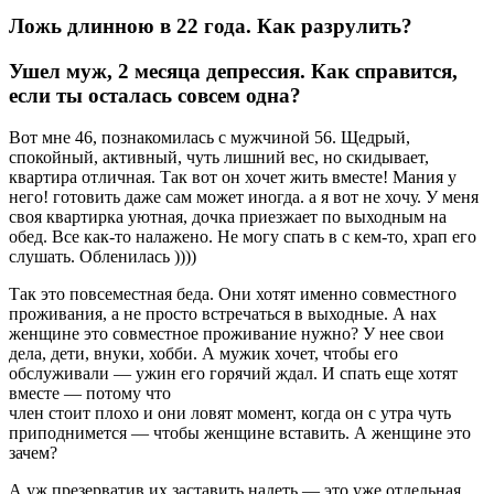
Ложь длинною в 22 года. Как разрулить?
Ушел муж, 2 месяца депрессия. Как справится,
если ты осталась совсем одна?
Вот мне 46, познакомилась с мужчиной 56. Щедрый,
спокойный, активный, чуть лишний вес, но скидывает,
квартира отличная. Так вот он хочет жить вместе! Мания у
него! готовить даже сам может иногда. а я вот не хочу. У меня
своя квартирка уютная, дочка приезжает по выходным на
обед. Все как-то налажено. Не могу спать в с кем-то, храп его
слушать. Обленилась ))))
Так это повсеместная беда. Они хотят именно совместного
проживания, а не просто встречаться в выходные. А нах
женщине это совместное проживание нужно? У нее свои
дела, дети, внуки, хобби. А мужик хочет, чтобы его
обслуживали — ужин его горячий ждал. И спать еще хотят
вместе — потому что
член стоит плохо и они ловят момент, когда он с утра чуть
приподнимется — чтобы женщине вставить. А женщине это
зачем?
А уж презерватив их заставить надеть — это уже отдельная