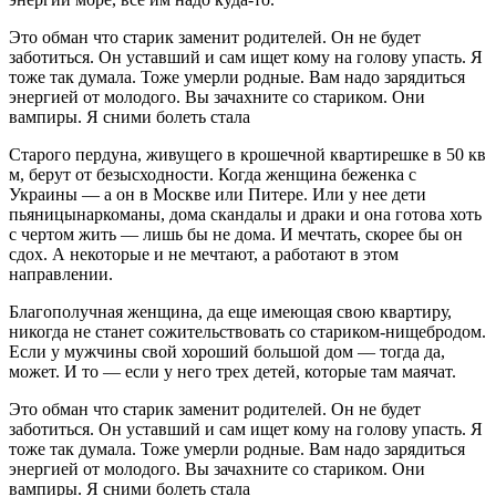
Это обман что старик заменит родителей. Он не будет
заботиться. Он уставший и сам ищет кому на голову упасть. Я
тоже так думала. Тоже умерли родные. Вам надо зарядиться
энергией от молодого. Вы зачахните со стариком. Они
вампиры. Я сними болеть стала
Старого пердуна, живущего в крошечной квартирешке в 50 кв
м, берут от безысходности. Когда женщина беженка с
Украины — а он в Москве или Питере. Или у нее дети
пьяницынаркоманы, дома скандалы и драки и она готова хоть
с чертом жить — лишь бы не дома. И мечтать, скорее бы он
сдох. А некоторые и не мечтают, а работают в этом
направлении.
Благополучная женщина, да еще имеющая свою квартиру,
никогда не станет сожительствовать со стариком-нищебродом.
Если у мужчины свой хороший большой дом — тогда да,
может. И то — если у него трех детей, которые там маячат.
Это обман что старик заменит родителей. Он не будет
заботиться. Он уставший и сам ищет кому на голову упасть. Я
тоже так думала. Тоже умерли родные. Вам надо зарядиться
энергией от молодого. Вы зачахните со стариком. Они
вампиры. Я сними болеть стала