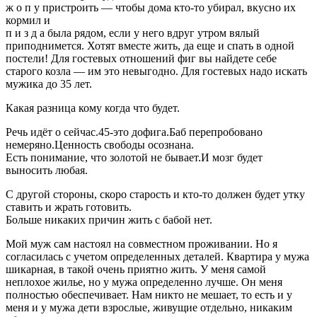
ж о п у пристроить — чтобы дома кто-то убирал, вкусно их
кормил и
п и з д а была рядом, если у него вдруг утром вялый
приподнимется. Хотят вместе жить, да еще и спать в одной
постели! Для гостевых отношений фиг вы найдете себе
старого козла — им это невыгодно. Для гостевых надо искать
мужика до 35 лет.
Какая разница кому когда что будет.
Речь идёт о сейчас.45-это дофига.Баб перепробовано
немеряно.Ценность свободы осознана.
Есть понимание, что золотой не бывает.И мозг будет
выносить любая.
С другой стороны, скоро старость и кто-то должен будет утку
ставить и жрать готовить.
Больше никаких причин жить с бабой нет.
Мой муж сам настоял на совместном проживании. Но я
согласилась с учетом определенных деталей. Квартира у мужа
шикарная, в такой очень приятно жить. У меня самой
неплохое жилье, но у мужа определенно лучше. Он меня
полностью обеспечивает. Нам никто не мешает, то есть и у
меня и у мужа дети взрослые, живущие отдельно, никаким