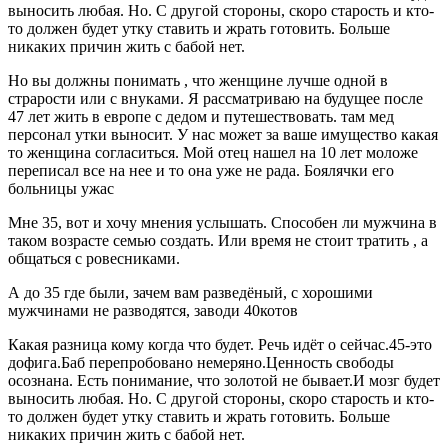
выносить любая. Но. С другой стороны, скоро старость и кто-
то должен будет утку ставить и жрать готовить. Больше
никаких причин жить с бабой нет.
Но вы должны понимать , что женщине лучше одной в
страрости или с внуками. Я рассматриваю на будущее после
47 лет жить в европе с дедом и путешествовать. там мед
персонал утки выносит. У нас может за ваше имущество какая
то женщина согласиться. Мой отец нашел на 10 лет моложе
переписал все на нее и то она уже не рада. Боялячки его
больницы ужас
Мне 35, вот и хочу мнения услышать. Способен ли мужчина в
таком возрасте семью создать. Или время не стоит тратить , а
общаться с ровесниками.
А до 35 где были, зачем вам разведёный, с хорошими
мужчинами не разводятся, заводи 40котов
Какая разница кому когда что будет. Речь идёт о сейчас.45-это
дофига.Баб перепробовано немеряно.Ценность свободы
осознана. Есть понимание, что золотой не бывает.И мозг будет
выносить любая. Но. С другой стороны, скоро старость и кто-
то должен будет утку ставить и жрать готовить. Больше
никаких причин жить с бабой нет.