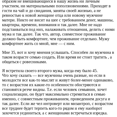
образом не вмешивающиеся в нашу жизнь ни личным
участием, ни материальными поползновениями. Приходят в
гости на чай и до свидания, заняты своей жизнью, а не
ревностью к новой женщине отца или новому мужчине
матери. Никто не висит на шее с требованием денег, машины,
квартиры, времени, внимания и так далее. Мне не надо
подстаиваться под них, налаживать отношения, делить с ними
мужа и так далее. Так что, автор, совместное проживание
должно быть комфортнее, чем проживание отдельно. Мужу
комфортнее жить со мной, мне — с ним.
Мне 35, вот и хочу мнения услышать. Способен ли мужчина в
таком возрасте семью создать. Или время не стоит тратить , а
общаться с ровесниками.
Я встретила своего второго мужа, когда ему было 45.
Что хочу сказать — все мужчины очень разные, но если в
молодости все как-то мыслят и живут более-менее одинаково,
то с возрастом их какие-то особенности обостряются и
становятся резче видны. Т.е. если человек семьянин, хочет
социализации, он будет максимально стремиться в семью
именно, с совместным проживанием, проведением досуга и
так далее. Если же чел интроверт или мизантроп, с возрастом
все труднее будет терпеть кого-то рядом и ему наоборот
захочется уединиться, а с женщинами встречаться изредка.