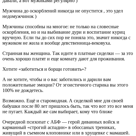
давали, а вот мужиками регулярно )
Мужчина до оскорблений никогда не опустится , это удел
недомужчинок )
Мужчины способны на многое: не только на словесные
оскорбления, но и на выбивание дури и воспитание куриц
вручную. Если ты до сих пор не поняла это, значит никогда с
мужиком не жила и вообще девственница-вековуха.
Странная вы женщина. Так идите в платные сиделки — за это
очень хорошо платят и еще комнату дают для проживания.
Хотите «заботиться и борщи готовить»?
А не хотите, чтобы и о вас заботились и дарили вам
положительные эмоции? От эгоистичного старика вы этого
100% не дождетесь.
Возможно. Ещё и старомодная. А сиделкой мне для своей
бабушки после 80 лет пришлось быть, так что вот это все меня
не пугает. Каждый же сам выбирает, кому что ближе
Очередной психопат с АБФ — герой диванных войск и
карманный «строгий аспадин» в обоссаных трениках,
живущий в съемном клоповнике или в хрущевке с мамашей.