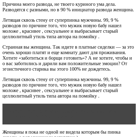
Причина моего развода, не твоего куриного ума дела.
Разводятся с разными, но в 90 % инициатор развода женщина.
Летящая сквозь стену от суперпинка мужчины. 99, 9 %
разводов по причине того, что мужик новую бабу нашел
моложе , красивее , сексуальнее и выбрасывает старый
целлюлитный утиль типа автора на помойку .
Странная вы женщина. Так идите в платные сиделки — за это
очень хорошо платят и еще комнату дают для проживания.
Хотите «заботиться и борщи готовить»? А не хотите, чтобы и
о вас заботились и дарили вам положительные эмоции? От
эгоистичного старика вы этого 100% не дождетесь.
Летящая сквозь стену от суперпинка мужчины. 99, 9 %
разводов по причине того, что мужик новую бабу нашел
моложе , красивее , сексуальнее и выбрасывает старый
целлюлитный утиль типа автора на помойку .
Читать статью
Как исправить недопонимание в
отношениях? ТОП-5 Советов
Женщины я пока не одной не видела которым бы пинка