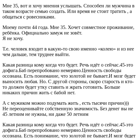
Мне 35, вот и хочу мнения услышать. Способен ли мужчина в
таком возрасте семью создать. Или время не стоит тратить , а
общаться с ровесниками.
Моему почти 44 года. Мне 35. Хочет совместное проживание,
ребёнка. Официально замуж не зовёт.
Я не хочу.
Т.е. человек входит в какую-то свою именно «колею» и из нее
чем дальше, тем труднее выйти.
Какая разница кому когда что будет. Речь идёт о сейчас.45-это
дофига.Баб перепробовано немеряно.Ценность свободы
осознана. Есть понимание, что золотой не бывает.И мозг будет
выносить любая. Но. С другой стороны, скоро старость и кто-
то должен будет утку ставить и жрать готовить. Больше
никаких причин жить с бабой нет.
А с мужиком можно подумать жить , есть тысячи причин)))
Не переоценивайте собственную значимость. Без денег вы не
45 летним не нужны, ни даже 50 летним
Какая разница кому когда что будет. Речь идёт о сейчас.45-это
дофига.Баб перепробовано немеряно.Ценность свободы
осознана. Есть понимание, что золотой не бывает.И мозг будет