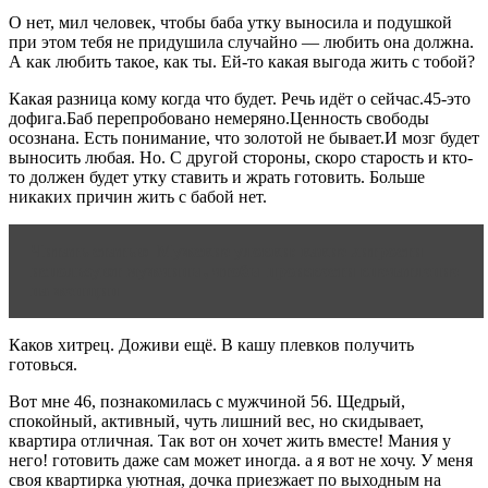
О нет, мил человек, чтобы баба утку выносила и подушкой
при этом тебя не придушила случайно — любить она должна.
А как любить такое, как ты. Ей-то какая выгода жить с тобой?
Какая разница кому когда что будет. Речь идёт о сейчас.45-это
дофига.Баб перепробовано немеряно.Ценность свободы
осознана. Есть понимание, что золотой не бывает.И мозг будет
выносить любая. Но. С другой стороны, скоро старость и кто-
то должен будет утку ставить и жрать готовить. Больше
никаких причин жить с бабой нет.
Читать статью
Мужские уловки: какие хитрости
используют мужчины, чтобы произвести впечатление
на женщин
Каков хитрец. Доживи ещё. В кашу плевков получить
готовься.
Вот мне 46, познакомилась с мужчиной 56. Щедрый,
спокойный, активный, чуть лишний вес, но скидывает,
квартира отличная. Так вот он хочет жить вместе! Мания у
него! готовить даже сам может иногда. а я вот не хочу. У меня
своя квартирка уютная, дочка приезжает по выходным на