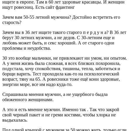
ищите в европе. Там в 60 лет здоровые красавцы. И женщин
ищут ровесниц. Есть сайт фдантинг
Зачем вам 50-55 летний мужчина? Достойно встретить его
старость?
Зачем вы в 36 лет ищите такого старого п е р д у н а? В 36 лет
берут 30 летних мужчин, а не дедов. С 30-летним еще и
любовь может быть, и секс хороший. А от старого одни
проблемы и неудобства.
30 это вообще мальчики, не привлекают ни умом, ни опытом.
А у меня жизнь была сложная, я всех близких похоронила,
подустала, хочу спокойствия, тишины, тепла, заботиться и
борщи варить. Тест проходила как-то на психологический
возраст, тяну на 65. А ровесники тоже ещё кони здоровые,
энергии море, все им надо куда-то.
Спрашивала мнения мужчин, а не ущербного быдла
обиженного женщинами.
А это и есть мнение мужчин. Именно так . Так что закрой
свой черный пакет и не греми костями, чтобы хлорка не
выдыхалась.
Под одной крышой с мужиком за 50 можно жить, только если