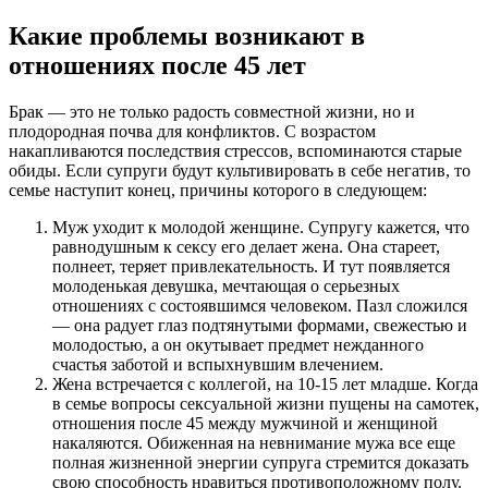
Какие проблемы возникают в
отношениях после 45 лет
Брак — это не только радость совместной жизни, но и
плодородная почва для конфликтов. С возрастом
накапливаются последствия стрессов, вспоминаются старые
обиды. Если супруги будут культивировать в себе негатив, то
семье наступит конец, причины которого в следующем:
Муж уходит к молодой женщине. Супругу кажется, что
равнодушным к сексу его делает жена. Она стареет,
полнеет, теряет привлекательность. И тут появляется
молоденькая девушка, мечтающая о серьезных
отношениях с состоявшимся человеком. Пазл сложился
— она радует глаз подтянутыми формами, свежестью и
молодостью, а он окутывает предмет нежданного
счастья заботой и вспыхнувшим влечением.
Жена встречается с коллегой, на 10-15 лет младше. Когда
в семье вопросы сексуальной жизни пущены на самотек,
отношения после 45 между мужчиной и женщиной
накаляются. Обиженная на невнимание мужа все еще
полная жизненной энергии супруга стремится доказать
свою способность нравиться противоположному полу.