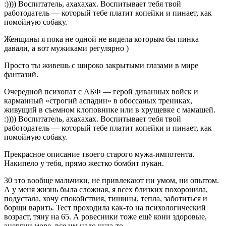
:)))) Воспитатель, ахахахах. Воспитывает тебя твой
работодатель — который тебе платит копейки и пинает, как
помойную собаку.
Женщины я пока не одной не видела которым бы пинка
давали, а вот мужиками регулярно )
Просто ты живешь с широко закрытыми глазами в мире
фантазий.
Очередной психопат с АБФ — герой диванных войск и
карманный «строгий аспадин» в обоссаных трениках,
живущий в съемном клоповнике или в хрущевке с мамашей.
:)))) Воспитатель, ахахахах. Воспитывает тебя твой
работодатель — который тебе платит копейки и пинает, как
помойную собаку.
Прекрасное описание твоего старого мужа-импотента.
Накипело у тебя, прямо жестко бомбит пукан.
30 это вообще мальчики, не привлекают ни умом, ни опытом.
А у меня жизнь была сложная, я всех близких похоронила,
подустала, хочу спокойствия, тишины, тепла, заботиться и
борщи варить. Тест проходила как-то на психологический
возраст, тяну на 65. А ровесники тоже ещё кони здоровые,
энергии море, все им надо куда-то.