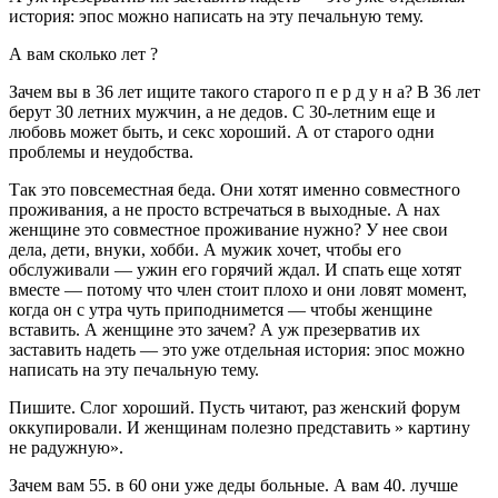
история: эпос можно написать на эту печальную тему.
А вам сколько лет ?
Зачем вы в 36 лет ищите такого старого п е р д у н а? В 36 лет
берут 30 летних мужчин, а не дедов. С 30-летним еще и
любовь может быть, и секс хороший. А от старого одни
проблемы и неудобства.
Так это повсеместная беда. Они хотят именно совместного
проживания, а не просто встречаться в выходные. А нах
женщине это совместное проживание нужно? У нее свои
дела, дети, внуки, хобби. А мужик хочет, чтобы его
обслуживали — ужин его горячий ждал. И спать еще хотят
вместе — потому что член стоит плохо и они ловят момент,
когда он с утра чуть приподнимется — чтобы женщине
вставить. А женщине это зачем? А уж презерватив их
заставить надеть — это уже отдельная история: эпос можно
написать на эту печальную тему.
Пишите. Слог хороший. Пусть читают, раз женский форум
оккупировали. И женщинам полезно представить » картину
не радужную».
Зачем вам 55. в 60 они уже деды больные. А вам 40. лучше