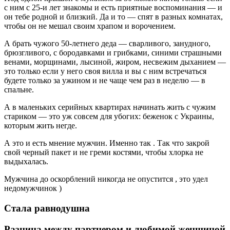
с ним с 25-и лет знакомы и есть приятные воспоминания — и
он тебе родной и близкий. Да и то — спят в разных комнатах,
чтобы он не мешал своим храпом и ворочением.
А брать чужого 50-летнего деда — сварливого, занудного,
брюзгливого, с бородавками и грибками, синими страшными
венами, морщинами, лысиной, жиром, несвежим дыханием —
это только если у него своя вилла и вы с ним встречаться
будете только за ужином и не чаще чем раз в неделю — в
спальне.
А в маленьких серийных квартирах начинать жить с чужим
стариком — это уж совсем для убогих: беженок с Украины,
которым жить негде.
А это и есть мнение мужчин. Именно так . Так что закрой
свой черный пакет и не греми костями, чтобы хлорка не
выдыхалась.
Мужчина до оскорблений никогда не опустится , это удел
недомужчинок )
Стала равнодушна
Разница между партнером и любимой женщиной