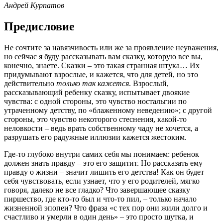
Андрей Курпатов
Предисловие
Не сочтите за навязчивость или же за проявление неуважения,
но сейчас я буду рассказывать вам сказку, которую все вы,
конечно, знаете. Сказки – это такая странная штука… Их
придумывают взрослые, и кажется, что для детей, но это
действительно
только так кажется
. Взрослый,
рассказывающий ребенку сказку, испытывает двоякие
чувства: с одной стороны, это чувство ностальгии по
утраченному детству, по «блаженному неведению»; с другой
стороны, это чувство некоторого стеснения, какой-то
неловкости – ведь врать собственному чаду не хочется, а
разрушать его радужные иллюзии кажется жестоким.
Где-то глубоко внутри самих себя мы понимаем: ребенок
должен знать правду – это его защитит. Но рассказать ему
правду о жизни – значит лишить его детства! Как он будет
себя чувствовать, если узнает, что у его родителей, мягко
говоря, далеко не все гладко? Что завершающее сказку
пиршество, где кто-то был и что-то пил, – только начало
жизненной эпопеи? Что фраза «с тех пор они жили долго и
счастливо и умерли в один день» – это просто шутка, и