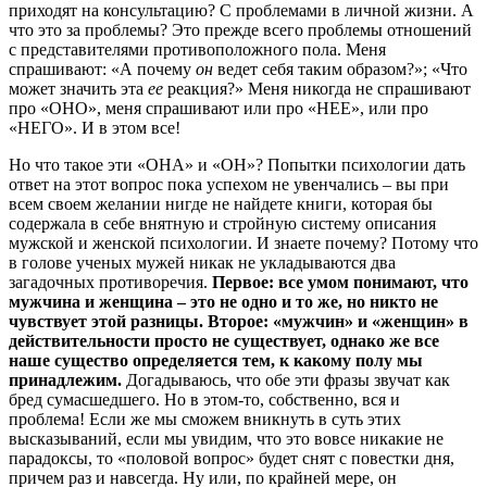
приходят на консультацию? С проблемами в личной жизни. А
что это за проблемы? Это прежде всего проблемы отношений
с представителями противоположного пола. Меня
спрашивают: «А почему
он
ведет себя таким образом?»; «Что
может значить эта
ее
реакция?» Меня никогда не спрашивают
про «ОНО», меня спрашивают или про «НЕЕ», или про
«НЕГО». И в этом все!
Но что такое эти «ОНА» и «ОН»? Попытки психологии дать
ответ на этот вопрос пока успехом не увенчались – вы при
всем своем желании нигде не найдете книги, которая бы
содержала в себе внятную и стройную систему описания
мужской и женской психологии. И знаете почему? Потому что
в голове ученых мужей никак не укладываются два
загадочных противоречия.
Первое: все умом понимают, что
мужчина и женщина – это не одно и то же, но никто не
чувствует этой разницы. Второе: «мужчин» и «женщин» в
действительности просто не существует, однако же все
наше существо определяется тем, к какому полу мы
принадлежим.
Догадываюсь, что обе эти фразы звучат как
бред сумасшедшего. Но в этом-то, собственно, вся и
проблема! Если же мы сможем вникнуть в суть этих
высказываний, если мы увидим, что это вовсе никакие не
парадоксы, то «половой вопрос» будет снят с повестки дня,
причем раз и навсегда. Ну или, по крайней мере, он