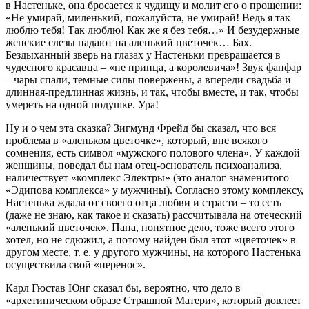
в Настеньке, она бросается к чудищу и молит его о прощении:
«Не умирай, миленький, пожалуйста, не умирай! Ведь я так
люблю тебя! Так люблю! Как же я без тебя…» И безудержные
женские слезы падают на аленький цветочек… Бах.
Бездыханный зверь на глазах у Настеньки превращается в
чудесного красавца – «не принца, а королевича»! Звук фанфар
– чары спали, темные силы повержены, а впереди свадьба и
длинная-предлинная жизнь, и так, чтобы вместе, и так, чтобы
умереть на одной подушке. Ура!
Ну и о чем эта сказка? Зигмунд Фрейд бы сказал, что вся
проблема в «аленьком цветочке», который, вне всякого
сомнения, есть символ «мужского полового члена». У каждой
женщины, поведал бы нам отец-основатель психоанализа,
наличествует «комплекс Электры» (это аналог знаменитого
«Эдипова комплекса» у мужчины). Согласно этому комплексу,
Настенька ждала от своего отца любви и страсти – то есть
(даже не знаю, как такое и сказать) рассчитывала на отеческий
«аленький цветочек». Папа, понятное дело, тоже всего этого
хотел, но не сдюжил, а потому найден был этот «цветочек» в
другом месте, т. е. у другого мужчины, на которого Настенька
осуществила свой «перенос».
Карл Гюстав Юнг сказал бы, вероятно, что дело в
«архетипическом образе Страшной Матери», который довлеет