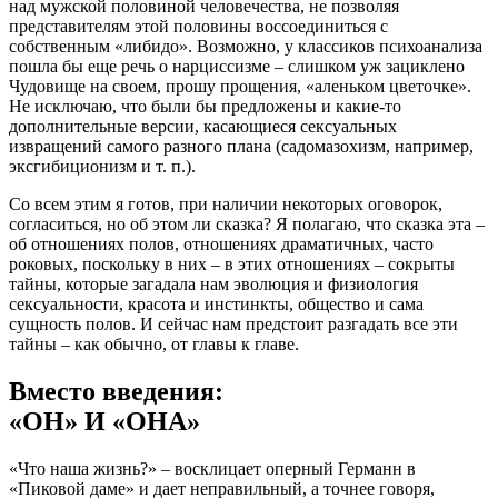
над мужской половиной человечества, не позволяя
представителям этой половины воссоединиться с
собственным «либидо». Возможно, у классиков психоанализа
пошла бы еще речь о нарциссизме – слишком уж зациклено
Чудовище на своем, прошу прощения, «аленьком цветочке».
Не исключаю, что были бы предложены и какие-то
дополнительные версии, касающиеся сексуальных
извращений самого разного плана (садомазохизм, например,
эксгибиционизм и т. п.).
Со всем этим я готов, при наличии некоторых оговорок,
согласиться, но об этом ли сказка? Я полагаю, что сказка эта –
об отношениях полов, отношениях драматичных, часто
роковых, поскольку в них – в этих отношениях – сокрыты
тайны, которые загадала нам эволюция и физиология
сексуальности, красота и инстинкты, общество и сама
сущность полов. И сейчас нам предстоит разгадать все эти
тайны – как обычно, от главы к главе.
Вместо введения:
«ОН» И «ОНА»
«Что наша жизнь?» – восклицает оперный Германн в
«Пиковой даме» и дает неправильный, а точнее говоря,