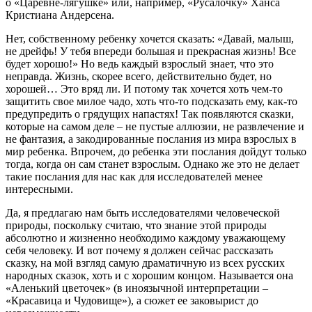
о «Царевне-лягушке» или, например, «Русалочку» Ханса
Кристиана Андерсена.
Нет, собственному ребенку хочется сказать: «Давай, малыш,
не дрейфь! У тебя впереди большая и прекрасная жизнь! Все
будет хорошо!» Но ведь каждый взрослый знает, что это
неправда. Жизнь, скорее всего, действительно будет, но
хорошей… Это вряд ли. И потому так хочется хоть чем-то
защитить свое милое чадо, хоть что-то подсказать ему, как-то
предупредить о грядущих напастях! Так появляются сказки,
которые на самом деле – не пустые аллюзии, не развлечение и
не фантазия, а закодированные послания из мира взрослых в
мир ребенка. Впрочем, до ребенка эти послания дойдут только
тогда, когда он сам станет взрослым. Однако же это не делает
такие послания для нас как для исследователей менее
интересными.
Да, я предлагаю нам быть исследователями человеческой
природы, поскольку считаю, что знание этой природы
абсолютно и жизненно необходимо каждому уважающему
себя человеку. И вот почему я должен сейчас рассказать
сказку, на мой взгляд самую драматичную из всех русских
народных сказок, хоть и с хорошим концом. Называется она
«Аленький цветочек» (в иноязычной интерпретации –
«Красавица и Чудовище»), а сюжет ее заковырист до