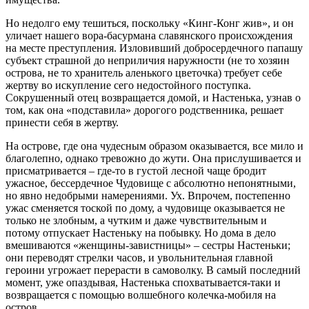
Но недолго ему тешиться, поскольку «Кинг-Конг жив», и он
уличает нашего вора-басурмана славянского происхождения
на месте преступления. Изловивший добросердечного папашу
субъект страшной до неприличия наружности (не то хозяин
острова, не то хранитель аленького цветочка) требует себе
жертву во искупление сего недостойного поступка.
Сокрушенный отец возвращается домой, и Настенька, узнав о
том, как она «подставила» дорогого родственника, решает
принести себя в жертву.
На острове, где она чудесным образом оказывается, все мило и
благолепно, однако тревожно до жути. Она прислушивается и
присматривается – где-то в густой лесной чаще бродит
ужасное, бессердечное Чудовище с абсолютно непонятными,
но явно недобрыми намерениями. Ух. Впрочем, постепенно
ужас сменяется тоской по дому, а чудовище оказывается не
только не злобным, а чутким и даже чувствительным и
потому отпускает Настеньку на побывку. Но дома в дело
вмешиваются «женщины-завистницы» – сестры Настеньки;
они переводят стрелки часов, и увольнительная главной
героини угрожает перерасти в самоволку. В самый последний
момент, уже опаздывая, Настенька спохватывается-таки и
возвращается с помощью волшебного колечка-мобиля на
остров.