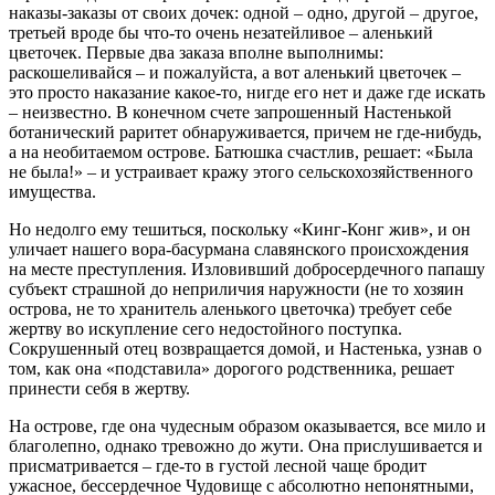
наказы-заказы от своих дочек: одной – одно, другой – другое,
третьей вроде бы что-то очень незатейливое – аленький
цветочек. Первые два заказа вполне выполнимы:
раскошеливайся – и пожалуйста, а вот аленький цветочек –
это просто наказание какое-то, нигде его нет и даже где искать
– неизвестно. В конечном счете запрошенный Настенькой
ботанический раритет обнаруживается, причем не где-нибудь,
а на необитаемом острове. Батюшка счастлив, решает: «Была
не была!» – и устраивает кражу этого сельскохозяйственного
имущества.
Но недолго ему тешиться, поскольку «Кинг-Конг жив», и он
уличает нашего вора-басурмана славянского происхождения
на месте преступления. Изловивший добросердечного папашу
субъект страшной до неприличия наружности (не то хозяин
острова, не то хранитель аленького цветочка) требует себе
жертву во искупление сего недостойного поступка.
Сокрушенный отец возвращается домой, и Настенька, узнав о
том, как она «подставила» дорогого родственника, решает
принести себя в жертву.
На острове, где она чудесным образом оказывается, все мило и
благолепно, однако тревожно до жути. Она прислушивается и
присматривается – где-то в густой лесной чаще бродит
ужасное, бессердечное Чудовище с абсолютно непонятными,