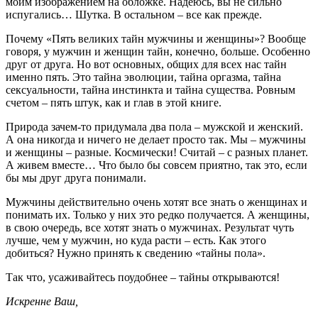
моим изображением на обложке. Надеюсь, вы не сильно
испугались… Шутка. В остальном – все как прежде.
Почему «Пять великих тайн мужчины и женщины»? Вообще
говоря, у мужчин и женщин тайн, конечно, больше. Особенно
друг от друга. Но вот основных, общих для всех нас тайн
именно пять. Это тайна эволюции, тайна оргазма, тайна
сексуальности, тайна инстинкта и тайна существа. Ровным
счетом – пять штук, как и глав в этой книге.
Природа зачем-то придумала два пола – мужской и женский.
А она никогда и ничего не делает просто так. Мы – мужчины
и женщины – разные. Космически! Считай – с разных планет.
А живем вместе… Что было бы совсем приятно, так это, если
бы мы друг друга понимали.
Мужчины действительно очень хотят все знать о женщинах и
понимать их. Только у них это редко получается. А женщины,
в свою очередь, все хотят знать о мужчинах. Результат чуть
лучше, чем у мужчин, но куда расти – есть. Как этого
добиться? Нужно принять к сведению «тайны пола».
Так что, усаживайтесь поудобнее – тайны открываются!
Искренне Ваш,