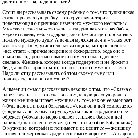
достаточно злая, надо признать!
Стоит ли рассказывать своему ребенку о том, что пушкинская
сказка про золотую рыбку – это грустная история,
повествующая о причинах извечного мужского несчастья?
Мужское несчастье – это жена, «вздурившаяся старая баба»,
меркантильная, неблагодарная, зло и без оглядки плюющая в
нежную мужскую душу. А вечная мужская мечта – такая вот
«золотая рыбка», удивительная женщина, которой хочется
«все отдать», причем искренне и бескорыстно, ведь она с
такой благодарностью помнит о том, что было для нее
сделано. Женщина, которая всегда поддержит и не бросит в
беде, а любит просто за то, что он – этот ее мужчина – есть.
Надо ли отцу рассказывать об этом своему сыну или
подождать, пока он сам узнает?
А имеет ли смысл рассказывать девочке о том, что «Сказка о
царе Салтане…» – это сказка о том, какую роковую роль в
жизни женщины играет мужчина? О том, как он ее выбирает
(«будь царица и роди богатыря…»), как он в ней сомневается
(«родила… неведому зверушку»), на какие страдания он ее
обрекает («бочка по морю плывет… плачет, бьется в ней
царица»), как он ей изменяет (со «сватьей бабой Бабарихой»).
О мужчине, который не понимает и не ценит
ее —
женщину,
готовую пожертвовать ради него самым дорогим… А надо ли