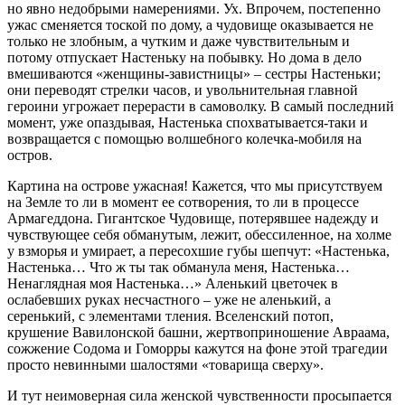
но явно недобрыми намерениями. Ух. Впрочем, постепенно
ужас сменяется тоской по дому, а чудовище оказывается не
только не злобным, а чутким и даже чувствительным и
потому отпускает Настеньку на побывку. Но дома в дело
вмешиваются «женщины-завистницы» – сестры Настеньки;
они переводят стрелки часов, и увольнительная главной
героини угрожает перерасти в самоволку. В самый последний
момент, уже опаздывая, Настенька спохватывается-таки и
возвращается с помощью волшебного колечка-мобиля на
остров.
Картина на острове ужасная! Кажется, что мы присутствуем
на Земле то ли в момент ее сотворения, то ли в процессе
Армагеддона. Гигантское Чудовище, потерявшее надежду и
чувствующее себя обманутым, лежит, обессиленное, на холме
у взморья и умирает, а пересохшие губы шепчут: «Настенька,
Настенька… Что ж ты так обманула меня, Настенька…
Ненаглядная моя Настенька…» Аленький цветочек в
ослабевших руках несчастного – уже не аленький, а
серенький, с элементами тления. Вселенский потоп,
крушение Вавилонской башни, жертвоприношение Авраама,
сожжение Содома и Гоморры кажутся на фоне этой трагедии
просто невинными шалостями «товарища сверху».
И тут неимоверная сила женской чувственности просыпается