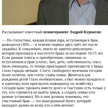
Рассказывает известный
психотерапевт Андрей Курпатов
:
— По статистике, каждая вторая пара, вступающая в брак,
разводится (30% — в течение первых двух-трёх лет после
свадьбы). К сожалению, никто не заметил революцию,
которая произошла в институте брака за последние 10-15 лет.
Если раньше плюсы и приобретения, связанные со
вступлением в брак (статус, быт, дети, собственность, секс)
были очевидны, то теперь прикладных преимуществ у брака
стало гораздо меньше. Статус свободного мужчины сегодня
более почётен, чем статус главы семьи. Жениться для
рождения детей стало необязательно, а быт можно наладить и
в одиночку (или пригласить помощницу по хозяйству).
Сегодня шанс прожить вместе долго и счастливо есть только у
тех, кто стремится не выйти замуж, а создать семью (это
разные установки). Но и они должны понимать, что
счастливый брак — это выигрышный билет, который
выпадает далеко не всем, кто о нём мечтает.