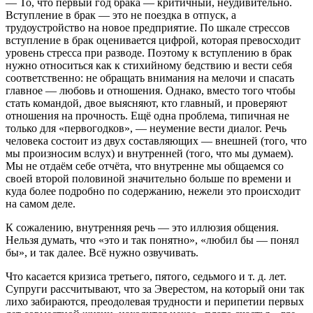
— То, что первый год брака — критичный, неудивительно.
Вступление в брак — это не поездка в отпуск, а
трудоустройство на новое предприятие. По шкале стрессов
вступление в брак оценивается цифрой, которая превосходит
уровень стресса при разводе. Поэтому к вступлению в брак
нужно относиться как к стихийному бедствию и вести себя
соответственно: не обращать внимания на мелочи и спасать
главное — любовь и отношения. Однако, вместо того чтобы
стать командой, двое выясняют, кто главный, и проверяют
отношения на прочность. Ещё одна проблема, типичная не
только для «первогодков», — неумение вести диалог. Речь
человека состоит из двух составляющих — внешней (того, что
мы произносим вслух) и внутренней (того, что мы думаем).
Мы не отдаём себе отчёта, что внутренне мы общаемся со
своей второй половиной значительно больше по времени и
куда более подробно по содержанию, нежели это происходит
на самом деле.
К сожалению, внутренняя речь — это иллюзия общения.
Нельзя думать, что «это и так понятно», «любил бы — понял
бы», и так далее. Всё нужно озвучивать.
Что касается кризиса третьего, пятого, седьмого и т. д. лет.
Супруги рассчитывают, что за Эверестом, на который они так
лихо забираются, преодолевая трудности и перипетии первых