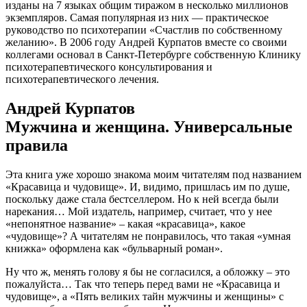
изданы на 7 языках общим тиражом в несколько миллионов
экземпляров. Самая популярная из них — практическое
руководство по психотерапии «Счастлив по собственному
желанию». В 2006 году Андрей Курпатов вместе со своими
коллегами основал в Санкт-Петербурге собственную Клинику
психотерапевтического консультирования и
психотерапевтического лечения.
Андрей Курпатов
Мужчина и женщина. Универсальные
правила
Эта книга уже хорошо знакома моим читателям под названием
«Красавица и чудовище». И, видимо, пришлась им по душе,
поскольку даже стала бестселлером. Но к ней всегда были
нарекания… Мой издатель, например, считает, что у нее
«непонятное название» – какая «красавица», какое
«чудовище»? А читателям не понравилось, что такая «умная
книжка» оформлена как «бульварный роман».
Ну что ж, менять голову я бы не согласился, а обложку – это
пожалуйста… Так что теперь перед вами не «Красавица и
чудовище», а «Пять великих тайн мужчины и женщины» с