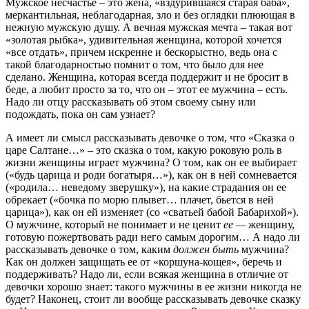
Мужское несчастье – это жена, «вздурившаяся старая баба»,
меркантильная, неблагодарная, зло и без оглядки плюющая в
нежную мужскую душу. А вечная мужская мечта – такая вот
«золотая рыбка», удивительная женщина, которой хочется
«все отдать», причем искренне и бескорыстно, ведь она с
такой благодарностью помнит о том, что было для нее
сделано. Женщина, которая всегда поддержит и не бросит в
беде, а любит просто за то, что он – этот ее мужчина – есть.
Надо ли отцу рассказывать об этом своему сыну или
подождать, пока он сам узнает?
А имеет ли смысл рассказывать девочке о том, что «Сказка о
царе Салтане…» – это сказка о том, какую роковую роль в
жизни женщины играет мужчина? О том, как он ее выбирает
(«будь царица и роди богатыря…»), как он в ней сомневается
(«родила… неведому зверушку»), на какие страдания он ее
обрекает («бочка по морю плывет… плачет, бьется в ней
царица»), как он ей изменяет (со «сватьей бабой Бабарихой»).
О мужчине, который не понимает и не ценит
ее —
женщину,
готовую пожертвовать ради него самым дорогим… А надо ли
рассказывать девочке о том, каким
должен быть
мужчина?
Как он должен защищать ее от «коршуна-кощея», беречь и
поддерживать? Надо ли, если всякая женщина в отличие от
девочки хорошо знает: такого мужчины в ее жизни никогда не
будет? Наконец, стоит ли вообще рассказывать девочке сказку