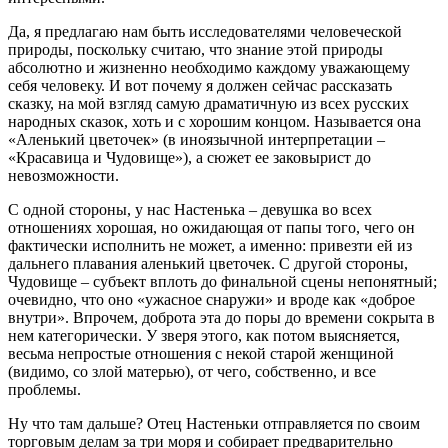
Да, я предлагаю нам быть исследователями человеческой
природы, поскольку считаю, что знание этой природы
абсолютно и жизненно необходимо каждому уважающему
себя человеку. И вот почему я должен сейчас рассказать
сказку, на мой взгляд самую драматичную из всех русских
народных сказок, хоть и с хорошим концом. Называется она
«Аленький цветочек» (в иноязычной интерпретации –
«Красавица и Чудовище»), а сюжет ее заковырист до
невозможности.
С одной стороны, у нас Настенька – девушка во всех
отношениях хорошая, но ожидающая от папы того, чего он
фактически исполнить не может, а именно: привезти ей из
дальнего плавания аленький цветочек. С другой стороны,
Чудовище – субъект вплоть до финальной сцены непонятный;
очевидно, что оно «ужасное снаружи» и вроде как «доброе
внутри». Впрочем, доброта эта до поры до времени сокрыта в
нем категорически. У зверя этого, как потом выясняется,
весьма непростые отношения с некой старой женщиной
(видимо, со злой матерью), от чего, собственно, и все
проблемы.
Ну что там дальше? Отец Настеньки отправляется по своим
торговым делам за три моря и собирает предварительно