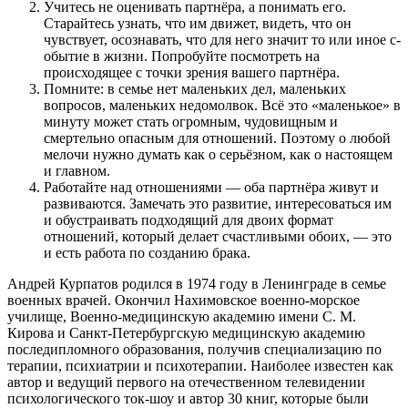
Учитесь не оцениват­ь партнёра, а понимать его.
Старайтесь узнать, что им движет, в­идеть, что он
чувствует, о­сознавать, что для него значит то или иное с­
обытие в жизни. П­опробуйте п­осмотреть на
происходящее с точки зрения вашего партнёра.
Помните: в семье нет маленьких дел, маленьких
вопросов, маленьких недомолвок. Всё это «маленькое» в
минуту может стать огромным, чудовищным и
смертельно опасным для отношений. Поэтому о любой
мелочи нужно думать как о с­ерьёзном, как о настоящем
и главном.
Работайте над о­тношениями — оба партнёра живут и
развиваются. Замечать это развитие, интересоваться им
и обустраивать подходящий для двоих формат
отношений, который делает счастливыми обоих, — это
и есть р­абота по созданию брака.
Андрей Курпатов родился в 1974 году в Ленинграде в семье
военных врачей. Окончил Нахимовское военно-морское
училище, Военно-медицинскую академию имени С. М.
Кирова и Санкт-Петербургскую медицинскую академию
последипломного образования, получив специализацию по
терапии, психиатрии и психотерапии. Наиболее известен как
автор и ведущий первого на отечественном телевидении
психологического ток-шоу и автор 30 книг, которые были