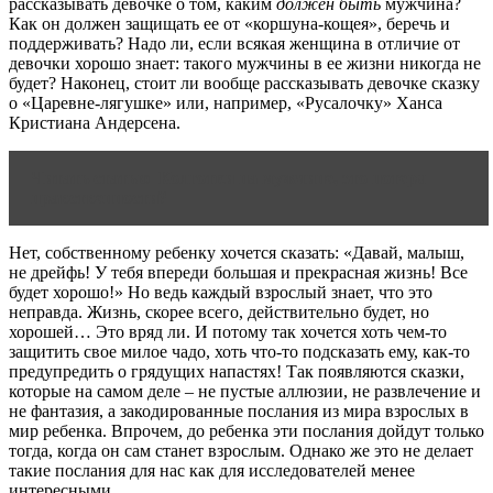
рассказывать девочке о том, каким
должен быть
мужчина?
Как он должен защищать ее от «коршуна-кощея», беречь и
поддерживать? Надо ли, если всякая женщина в отличие от
девочки хорошо знает: такого мужчины в ее жизни никогда не
будет? Наконец, стоит ли вообще рассказывать девочке сказку
о «Царевне-лягушке» или, например, «Русалочку» Ханса
Кристиана Андерсена.
Читать статью
Колготки на мужчине, это потеря
нравственности?
Нет, собственному ребенку хочется сказать: «Давай, малыш,
не дрейфь! У тебя впереди большая и прекрасная жизнь! Все
будет хорошо!» Но ведь каждый взрослый знает, что это
неправда. Жизнь, скорее всего, действительно будет, но
хорошей… Это вряд ли. И потому так хочется хоть чем-то
защитить свое милое чадо, хоть что-то подсказать ему, как-то
предупредить о грядущих напастях! Так появляются сказки,
которые на самом деле – не пустые аллюзии, не развлечение и
не фантазия, а закодированные послания из мира взрослых в
мир ребенка. Впрочем, до ребенка эти послания дойдут только
тогда, когда он сам станет взрослым. Однако же это не делает
такие послания для нас как для исследователей менее
интересными.