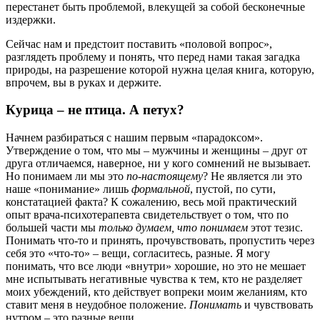
перестанет быть проблемой, влекущей за собой бесконечные
издержки.
Сейчас нам и предстоит поставить «половой вопрос»,
разглядеть проблему и понять, что перед нами такая загадка
природы, на разрешение которой нужна целая книга, которую,
впрочем, вы в руках и держите.
Курица – не птица. А петух?
Начнем разбираться с нашим первым «парадоксом».
Утверждение о том, что мы – мужчины и женщины – друг от
друга отличаемся, наверное, ни у кого сомнений не вызывает.
Но понимаем ли мы это
по-настоящему
? Не является ли это
наше «понимание» лишь
формальной
, пустой, по сути,
констатацией факта? К сожалению, весь мой практический
опыт врача-психотерапевта свидетельствует о том, что по
большей части мы
только думаем, что понимаем
этот тезис.
Понимать что-то и принять, прочувствовать, пропустить через
себя это «что-то» – вещи, согласитесь, разные. Я могу
понимать, что все люди «внутри» хорошие, но это не мешает
мне испытывать негативные чувства к тем, кто не разделяет
моих убеждений, кто действует вопреки моим желаниям, кто
ставит меня в неудобное положение.
Понимать
и чувствовать
нутром – это разные вещи.