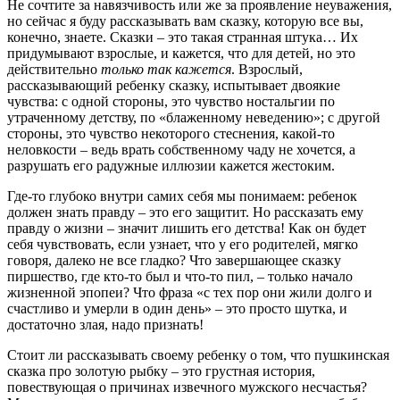
Не сочтите за навязчивость или же за проявление неуважения,
но сейчас я буду рассказывать вам сказку, которую все вы,
конечно, знаете. Сказки – это такая странная штука… Их
придумывают взрослые, и кажется, что для детей, но это
действительно
только так кажется
. Взрослый,
рассказывающий ребенку сказку, испытывает двоякие
чувства: с одной стороны, это чувство ностальгии по
утраченному детству, по «блаженному неведению»; с другой
стороны, это чувство некоторого стеснения, какой-то
неловкости – ведь врать собственному чаду не хочется, а
разрушать его радужные иллюзии кажется жестоким.
Где-то глубоко внутри самих себя мы понимаем: ребенок
должен знать правду – это его защитит. Но рассказать ему
правду о жизни – значит лишить его детства! Как он будет
себя чувствовать, если узнает, что у его родителей, мягко
говоря, далеко не все гладко? Что завершающее сказку
пиршество, где кто-то был и что-то пил, – только начало
жизненной эпопеи? Что фраза «с тех пор они жили долго и
счастливо и умерли в один день» – это просто шутка, и
достаточно злая, надо признать!
Стоит ли рассказывать своему ребенку о том, что пушкинская
сказка про золотую рыбку – это грустная история,
повествующая о причинах извечного мужского несчастья?