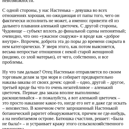
невозможности.
С одной стороны, у нас Настенька – девушка во всех
отношениях хорошая, но ожидающая от папы того, чего он
фактически исполнить не может, а именно: привезти ей из
дальнего плавания аленький цветочек. С другой стороны,
Чудовище – субъект вплоть до финальной сцены непонятный;
очевидно, что оно «ужасное снаружи» и вроде как «доброе
внутри». Впрочем, доброта эта до поры до времени сокрыта в
нем категорически. У зверя этого, как потом выясняется,
весьма непростые отношения с некой старой женщиной
(видимо, со злой матерью), от чего, собственно, и все
проблемы.
Ну что там дальше? Отец Настеньки отправляется по своим
торговым делам за три моря и собирает предварительно
наказы-заказы от своих дочек: одной – одно, другой – другое,
третьей вроде бы что-то очень незатейливое – аленький
цветочек. Первые два заказа вполне выполнимы:
раскошеливайся – и пожалуйста, а вот аленький цветочек –
это просто наказание какое-то, нигде его нет и даже где искать
– неизвестно. В конечном счете запрошенный Настенькой
ботанический раритет обнаруживается, причем не где-нибудь,
а на необитаемом острове. Батюшка счастлив, решает: «Была
не была!» – и устраивает кражу этого сельскохозяйственного
имущества.