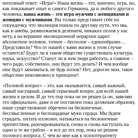
неполный ответ: «Игра!» Наша жизнь – это, конечно, игра, но,
как показывает опыт и самого Германна, да и любого другого
человека,
наша жизнь – это игра мужчин с женщинами и
женщин с мужчинами
. Вы только представьте себе на
секундочку, что эволюция пошла по другому пути, что мы,
как и амебы, размножаемся делением, никаких полов у нас
нету, а на вершине эволюционной иерархии царит
абсолютное половое, точнее – бесполое – единообразие…
Представили? Что от нашей с вами жизни в этом случае
останется? Будут ли в таком обществе существовать культура,
наука, искусство? Станут ли в нем люди работать, а главное –
чего ради, собственно, они будут это делать? И чем вообще
они будут заниматься, не будь полов? Нет, дорогие мои, такое
общество
невозможно в принципе!
«Половой вопрос» – это, как оказывается, самый важный,
самый насущный, самый серьезный вопрос для всей нашей
жизни в целом. И до тех пор пока он не решен (а он, заявляю
это официально, даже и не поставлен пока должным образом),
наше существование обречено на бесконечные,
бессмысленные и беспощадные муки сердца. Мы будем
страдать, питать иллюзии, натыкаться на бесконечные
препятствия, разочаровываться, снова и снова наступать на
одни и те же грабли – и все до тех пор, пока не решим
полового вопроса. С чем ко мне как к психотерапевту