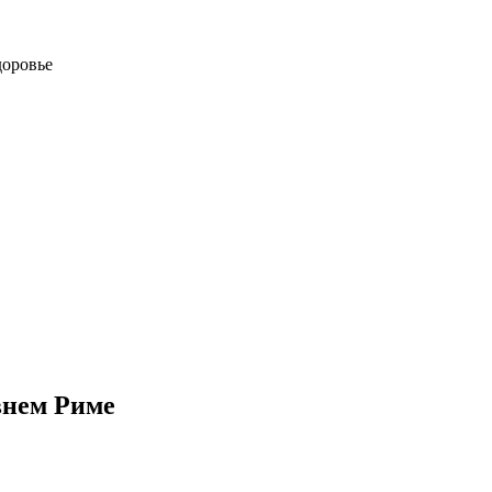
доровье
внем Риме