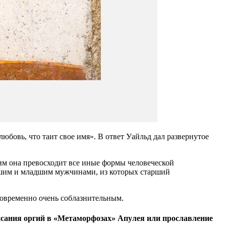
бовь, что таит свое имя». В ответ Уайльд дал развернутое
им она превосходит все иные формы человеческой
аршим и младшим мужчинами, из которых старший
новременно очень соблазнительным.
писания оргий в «Метаморфозах» Апулея или прославление