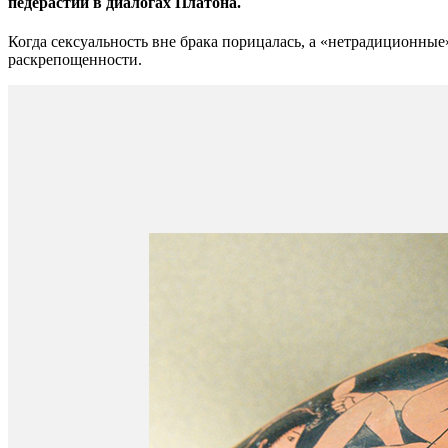
педерастии в диалогах Платона.
Когда сексуальность вне брака порицалась, а «нетрадиционны
раскрепощенности.