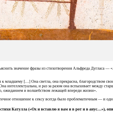
яснить значение фразы из стихотворения Альфреда Дугласа — «лю
к младшему […] Она светла, она прекрасна, благородством сво
 Она интеллектуальна, и раз за разом она вспыхивает между ст
ю, ожиданием и волшебством лежащей впереди жизни».
нтичное отношение к сексу всегда было проблематичным — и од
стихи Катулла («Ох и вставлю я вам и в рот и в анус…»), о