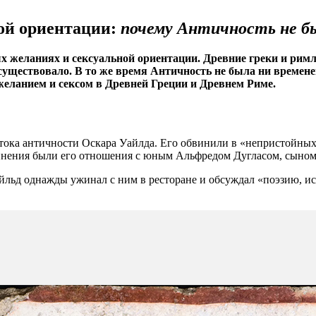
ой ориентации:
почему Античность не бы
ых желаниях и сексуальной ориентации. Древние греки и рим
е существовало. В то же время Античность не была ни време
 желанием и сексом в Древней Греции и Древнем Риме.
знатока античности Оскара Уайлда. Его обвинили в «непристойн
инения были его отношения с юным Альфредом Дугласом, сыном
йльд однажды ужинал с ним в ресторане и обсуждал «поэзию, ис