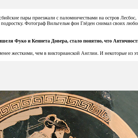
есбийские пары приезжали с паломничествами на остров Лесбос,
у подростку. Фотограф Вильгельм фон Глёден снимал своих любо
ишеля Фуко и Кеннета Довера, стало понятно, что Античность
нее жесткими, чем в викторианской Англии. И некоторые из эт