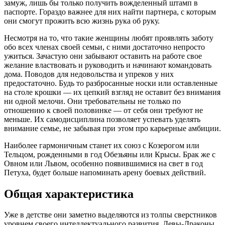
замуж, лишь бы только получить вожделенный штамп в
паспорте. Гораздо важнее для них найти партнера, с которым
они смогут прожить всю жизнь рука об руку.
Несмотря на то, что такие женщины любят проявлять заботу
обо всех членах своей семьи, с ними достаточно непросто
ужиться. Зачастую они забывают оставить на работе свое
желание властвовать и руководить и начинают командовать
дома. Поводов для недовольства и упреков у них
предостаточно. Будь то разбросанные носки или оставленные
на столе крошки — их цепкий взгляд не оставит без внимания
ни одной мелочи. Они требовательны не только по
отношению к своей половинке — от себя они требуют не
меньше. Их самодисциплина позволяет успевать уделять
внимание семье, не забывая при этом про карьерные амбиции.
Наиболее гармоничным станет их союз с Козерогом или
Тельцом, рожденными в год Обезьяны или Крысы. Брак же с
Овном или Львом, особенно появившимися на свет в год
Петуха, будет больше напоминать арену боевых действий.
Общая характеристика
Уже в детстве они заметно выделяются из толпы сверстников
уровнем своего интеллектуального развития. Девы-Драконы