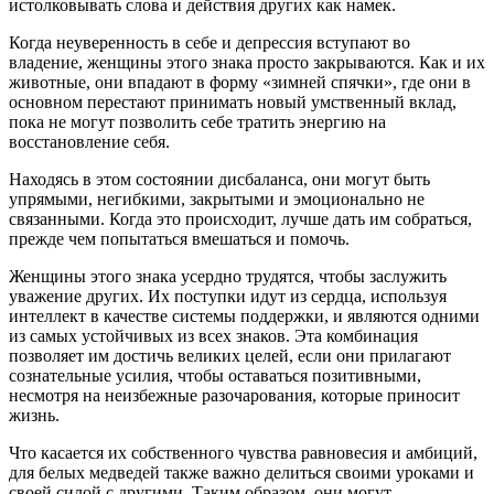
истолковывать слова и действия других как намек.
Когда неуверенность в себе и депрессия вступают во
владение, женщины этого знака просто закрываются. Как и их
животные, они впадают в форму «зимней спячки», где они в
основном перестают принимать новый умственный вклад,
пока не могут позволить себе тратить энергию на
восстановление себя.
Находясь в этом состоянии дисбаланса, они могут быть
упрямыми, негибкими, закрытыми и эмоционально не
связанными. Когда это происходит, лучше дать им собраться,
прежде чем попытаться вмешаться и помочь.
Женщины этого знака усердно трудятся, чтобы заслужить
уважение других. Их поступки идут из сердца, используя
интеллект в качестве системы поддержки, и являются одними
из самых устойчивых из всех знаков. Эта комбинация
позволяет им достичь великих целей, если они прилагают
сознательные усилия, чтобы оставаться позитивными,
несмотря на неизбежные разочарования, которые приносит
жизнь.
Что касается их собственного чувства равновесия и амбиций,
для белых медведей также важно делиться своими уроками и
своей силой с другими. Таким образом, они могут