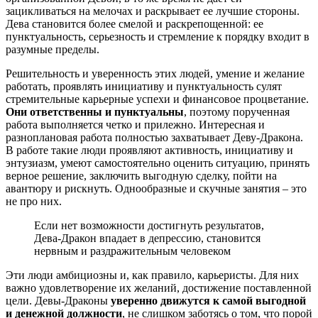
зацикливаться на мелочах и раскрывает ее лучшие стороны.
Дева становится более смелой и раскрепощенной: ее
пунктуальность, серьезность и стремление к порядку входит в
разумные пределы.
Решительность и уверенность этих людей, умение и желание
работать, проявлять инициативу и пунктуальность сулят
стремительные карьерные успехи и финансовое процветание.
Они ответственны и пунктуальны
, поэтому порученная
работа выполняется четко и прилежно. Интересная и
разноплановая работа полностью захватывает Деву-Дракона.
В работе такие люди проявляют активность, инициативу и
энтузиазм, умеют самостоятельно оценить ситуацию, принять
верное решение, заключить выгодную сделку, пойти на
авантюру и рискнуть. Однообразные и скучные занятия – это
не про них.
Если нет возможности достигнуть результатов,
Дева-Дракон впадает в депрессию, становится
нервным и раздражительным человеком
Эти люди амбициозны и, как правило, карьеристы. Для них
важно удовлетворение их желаний, достижение поставленной
цели. Девы-Драконы
уверенно движутся к самой выгодной
и денежной должности
, не слишком заботясь о том, что порой