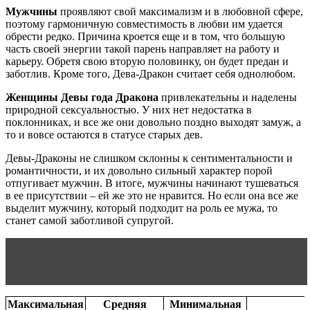
Мужчины
проявляют свой максимализм и в любовной сфере,
поэтому гармоничную совместимость в любви им удается
обрести редко. Причина кроется еще и в том, что большую
часть своей энергии такой парень направляет на работу и
карьеру. Обретя свою вторую половинку, он будет предан и
заботлив. Кроме того, Дева-Дракон считает себя однолюбом.
Женщины Девы года Дракона
привлекательны и наделены
природной сексуальностью. У них нет недостатка в
поклонниках, и все же они довольно поздно выходят замуж, а
то и вовсе остаются в статусе старых дев.
Девы-Драконы не слишком склонны к сентиментальности и
романтичности, и их довольно сильный характер порой
отпугивает мужчин. В итоге, мужчины начинают тушеваться
в ее присутствии – ей же это не нравится. Но если она все же
выделит мужчину, который подходит на роль ее мужа, то
станет самой заботливой супругой.
Читать статью
Совместимость Львов и Тельцов:
уживутся ли два лидера?
Максимальная
Средняя
Минимальная