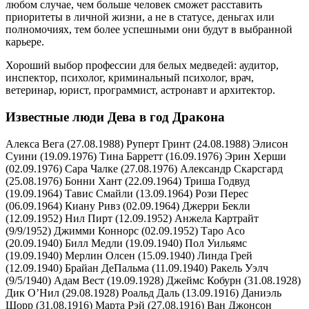
любом случае, чем больше человек сможет расставить
приоритеты в личной жизни, а не в статусе, деньгах или
полномочиях, тем более успешными они будут в выбранной
карьере.
Хороший выбор профессии для белых медведей: аудитор,
инспектор, психолог, криминальный психолог, врач,
ветеринар, юрист, программист, астронавт и архитектор.
Известные люди Дева в год Дракона
Алекса Вега (27.08.1988) Руперт Гринт (24.08.1988) Элисон
Суини (19.09.1976) Тина Барретт (16.09.1976) Эрин Херши
(02.09.1976) Сара Чалке (27.08.1976) Александр Скарсгард
(25.08.1976) Бонни Хант (22.09.1964) Триша Годвуд
(19.09.1964) Тавис Смайли (13.09.1964) Рози Перес
(06.09.1964) Киану Ривз (02.09.1964) Джерри Бекли
(12.09.1952) Нил Пирт (12.09.1952) Анжела Картрайт
(9/9/1952) Джимми Коннорс (02.09.1952) Таро Асо
(20.09.1940) Билл Медли (19.09.1940) Пол Уильямс
(19.09.1940) Мерлин Олсен (15.09.1940) Линда Грей
(12.09.1940) Брайан ДеПальма (11.09.1940) Ракель Уэлч
(9/5/1940) Адам Вест (19.09.1928) Джеймс Кобурн (31.08.1928)
Дик О’Нил (29.08.1928) Роальд Даль (13.09.1916) Даниэль
Шорр (31.08.1916) Марта Рэй (27.08.1916) Ван Джонсон