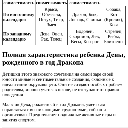
совместимость
совместимость
совместимость
Крыса,
Собака,
По восточному
Обезьяна,
Дракон, Бык,
Кот
календарю
Петух, Тигр,
Лошадь, Свинья
(Кролик),
Змея
Коза
Водолей,
Стрелец,
По западному
Дева, Овен,
Скорпион, Лев,
Рыбы,
календарю
Рак, Телец
Весы, Козерог
Близнецы
Полная характеристика ребенка Девы,
рожденного в год Дракона
Детишки этого знакового сочетания на самой заре своей
юности милые и сентиментальные создания, склонные к
идеализации окружающего. Они не создают особых проблем
родителям, хорошо учатся в школе, не отступают от правил
поведения.
Мальчик Дева, рожденный в год Дракона, умеет сам
справляться с возникающими трудностями, собран и
организован. Предпочитает подвижные активные игры и
занятия спортом.