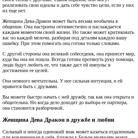
реализовать свои идеалы и дать себе чувство цели, если у них
их еще нет.
Женщина Дева-Дракон может быть весьма необычна в
общении. Она настроена оптимистично и наслаждается
каждым моментом своей жизни. Но также может критиковать
вас по каждой мелочи, разбирая под деталям каждую вашу
ошибку. При этом помогать она готова только словами.
С другой стороны она великий собеседник, она принесет мир,
куда бы она ни пошла. Всегда готова протянуть руку помощи,
люди будут любить ее, что также даст ей импульс в
достижении ее целей.
Она немного мечтательна. У нее сильная интуиция, и ей
нравится быть с друзьями.
Вы можете быстро начать с ней дружбу, так как она открыта и
общительна. Но когда дело доходит до выбора ее партнера,
она становится разборчивой.
Женщина Дева Дракон в дружбе и любви
Сильный и иногда одинокий знак может казаться отдаленным
или вовлеченным в себя, близкие к Белым медведям знают,