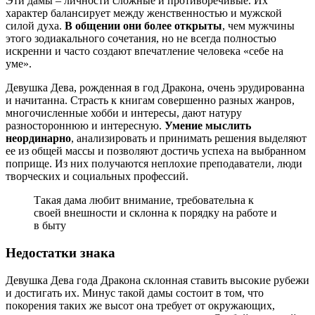
Эти дамы – личности сложные и противоречивые. Их
характер балансирует между женственностью и мужской
силой духа.
В общении они более открыты
, чем мужчины
этого зодиакального сочетания, но не всегда полностью
искренни и часто создают впечатление человека «себе на
уме».
Девушка Дева, рожденная в год Дракона, очень эрудированна
и начитанна. Страсть к книгам совершенно разных жанров,
многочисленные хобби и интересы, дают натуру
разностороннюю и интересную.
Умение мыслить
неординарно
, анализировать и принимать решения выделяют
ее из общей массы и позволяют достичь успеха на выбранном
поприще. Из них получаются неплохие преподаватели, люди
творческих и социальных профессий.
Такая дама любит внимание, требовательна к
своей внешности и склонна к порядку на работе и
в быту
Недостатки знака
Девушка Дева года Дракона склонная ставить высокие рубежи
и достигать их. Минус такой дамы состоит в том, что
покорения таких же высот она требует от окружающих,