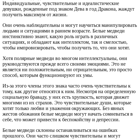
Индивидуальные, чувствительные и идеалистические
девушки, рожденные под знаком Дева в год Дракона, жаждут
получить максимум от жизни.
Они очень наблюдательны и могут научиться манипулировать
людьми и ситуациями в раннем возрасте. Белые медведи
инстинктивно знают, какую роль играть в различных
ситуациях, и обладают как интеллектом, так и смелостью,
чтобы импровизировать, чтобы получить то, что они хотят.
Хотя полярные медведи во многом интеллектуальны, они
руководствуются прежде всего своими эмоциями. Это не
является ни положительным, ни отрицательным, это просто
способ, которым функционируют их умы.
Из-за этого члены этого знака часто очень чувствительны к
тому, как другие относятся к ним. Несмотря на определенную
социальную браваду, у них есть хрупкость, которая движет
многими из их страхов. Это чувствительные души, которые
хотят только любви и уважения окружающих. Без явных
жестов обожания белые медведи могут начать сомневаться в
себе, что может привести к беспокойству и депрессии.
Белые медведи склонны останавливаться на ошибках
прошлого. Они часто слишком чувствительны и могут