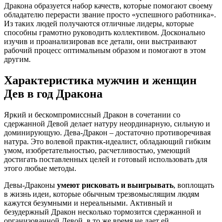
Дракона образуется набор качеств, которые помогают своему
обладателю перерасти звание просто «успешного работника».
Из таких людей получаются отличные лидеры, которые
способны грамотно руководить коллективом. Досконально
изучив и проанализировав все детали, они выстраивают
рабочий процесс оптимальным образом и помогают в этом
другим.
Характеристика мужчин и женщин
Дев в год Дракона
Яркий и бескомпромиссный Дракон в сочетании со
сдержанной Девой делает натуру неординарную, сильную и
доминирующую. Дева-Дракон – достаточно противоречивая
натура. Это волевой практик-идеалист, обладающий гибким
умом, изобретательностью, расчетливостью, умеющий
достигать поставленных целей и готовый использовать для
этого любые методы.
Девы-Драконы
умеют рисковать и выигрывать
, воплощать
в жизнь идеи, которые обычным трезвомыслящим людям
кажутся безумными и нереальными. Активный и
безудержный Дракон несколько тормозится сдержанной и
организованной Девой, в то же время не дает ей