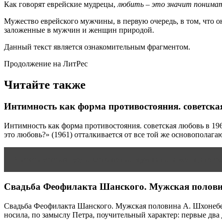
Как говорят еврейские мудрецы,
любить – это значит понимать
Мужество еврейского мужчины, в первую очередь, в том, что о
заложенные в мужчин и женщин природой.
Данный текст является ознакомительным фрагментом.
Продолжение на ЛитРес
Читайте также
Интимность как форма противостояния. советская
Интимность как форма противостояния. советская любовь в 19
это любовь?» (1961) отталкивается от все той же основополаг
Читать статью
Веды отношения мужчины и женщине то
Свадьба Феофилакта Шанского. Мужская полов
Свадьба Феофилакта Шанского. Мужская половина А. Шхонебек
носила, по замыслу Петра, поучительный характер: первые два 