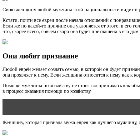
Свою женщину любой мужчина этой национальности видит в рол
Кстати, почти все евреи после начала отношений с понравивше
Если же по какой-то причине она уклоняется от этого, в его г
что, скорее всего, совсем скоро она будет приглашена в его дом
Они любят признание
Любой еврей желает создать семью, в которой он будет призна
она проявляет к нему. Если женщина относится к нему как к кор
Помощь мужчины по хозяйству не стоит воспринимать как обыч
в процесс оказания помощи по хозяйству.
Читать статью
Татарские мужчины по отношению к же
Женщину, которая признала мужа-еврея как лучшего мужчину, о