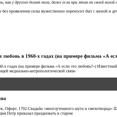
, как у другого болит нога, даже если при этом он своей ногой
н без проявления силы мужественно переносит быт с женой и дет
 любовь в 1960-х годах (на примере фильма «А ес
60-х годах (на примере фильма «А если это любовь?») Известны
ающей медиально-антропологической связи
рсунов
ина
. Офорт. 1702.Свадьба «многоутешного шута и смехотворца» Ш
дня Петр приказал праздновать в старом