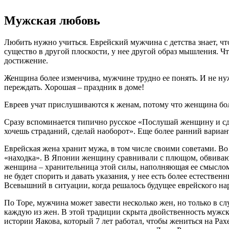
Мужская любовь
Любить нужно учиться. Еврейский мужчина с детства знает, 
существо в другой плоскости, у нее другой образ мышления. Ч
достижение.
Женщина более изменчива, мужчине трудно ее понять. И не ну
переждать. Хорошая – праздник в доме!
Евреев учат прислушиваются к женам, потому что женщина бо
Сразу вспоминается типично русское «Послушай женщину и сдел
хочешь страданий, сделай наоборот». Еще более ранний вариант
Еврейская жена хранит мужа, в том числе своими советами. Во 
«находка». В Японии женщину сравнивали с плющом, обвивающ
женщина – хранительница этой силы, наполняющая ее смыслом,
не будет спорить и давать указания, у нее есть более естеств
Всевышний в ситуации, когда решалось будущее еврейского нар
По Торе, мужчина может завести несколько жен, но только в сл
каждую из жен. В этой традиции скрыта двойственность мужск
истории Яакова, который 7 лет работал, чтобы жениться на Рахе