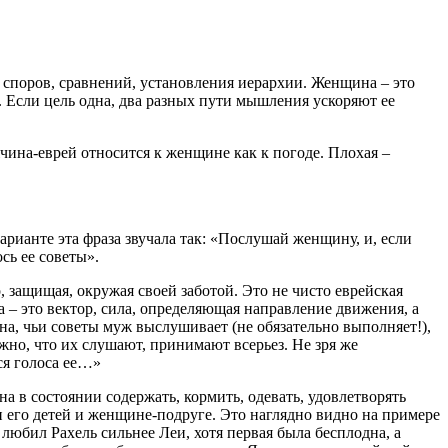
споров, сравнений, установления иерархии. Женщина – это
. Если цель одна, два разных пути мышления ускоряют ее
ина-еврей относится к женщине как к погоде. Плохая –
рианте эта фраза звучала так: «Послушай женщину, и, если
сь ее советы».
, защищая, окружая своей заботой. Это не чисто еврейская
 это вектор, сила, определяющая направление движения, а
а, чьи советы муж выслушивает (не обязательно выполняет!),
жно, что их слушают, принимают всерьез. Не зря же
ся голоса ее…»
а в состоянии содержать, кормить, одевать, удовлетворять
 его детей и женщине-подруге. Это наглядно видно на примере
 любил Рахель сильнее Леи, хотя первая была бесплодна, а