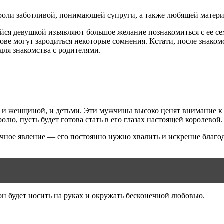
и заботливой, понимающей супруги, а также любящей матери, к
йся девушкой изъявляют большое желание познакомиться с ее се
олове могут зародиться некоторые сомнения. Кстати, после знако
 для знакомства с родителями.
н и женщиной, и детьми. Эти мужчины высоко ценят внимание к с
олю, пусть будет готова стать в его глазах настоящей королевой.
ное явление — его постоянно нужно хвалить и искренне благода
нщине
н будет носить на руках и окружать бесконечной любовью.