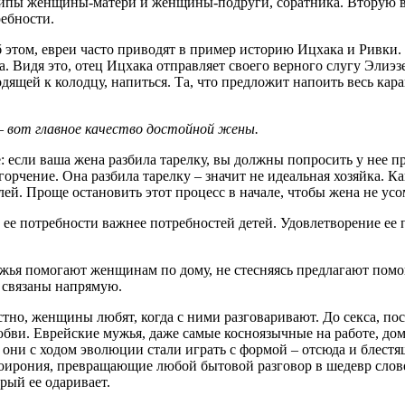
хетипы женщины-матери и женщины-подруги, соратника. Вторую в
ебности.
этом, евреи часто приводят в пример историю Ицхака и Ривки. 
а. Видя это, отец Ицхака отправляет своего верного слугу Элиэз
дящей к колодцу, напиться. Та, что предложит напоить весь кар
 – вот главное качество достойной жены.
 если ваша жена разбила тарелку, вы должны попросить у нее п
горчение. Она разбила тарелку – значит не идеальная хозяйка. К
ей. Проще остановить этот процесс в начале, чтобы жена не ус
 и ее потребности важнее потребностей детей. Удовлетворение е
ья помогают женщинам по дому, не стесняясь предлагают помощ
 связаны напрямую.
вестно, женщины любят, когда с ними разговаривают. До секса, п
бви. Еврейские мужья, даже самые косноязычные на работе, дом
ни с ходом эволюции стали играть с формой – отсюда и блестящ
моирония, превращающие любой бытовой разговор в шедевр слове
рый ее одаривает.