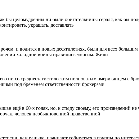
ак бы целомудренны ни были обитательницы сераля, как бы под
монтировать, украшать, доставлять
впрочем, и водится в новых десятилетиях, были для всех больши
гновений холодной войны нравились многим. Жили
его ни со среднестатистическим полноватым американцем с брю
ющими под бременем ответственности брокерами
шан ещё в 60-х годах, но, к стыду своему, его произведений н
Корчак, человек необыкновенной нравственной
тепени, чем раньше, начинают собираться в группы по интересам