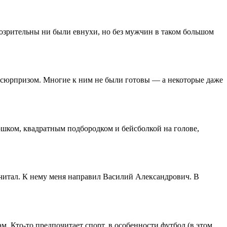
озрительны ни были евнухи, но без мужчин в таком большом
м сюрпризом. Многие к ним не были готовы — а некоторые даже
шком, квадратным подбородком и бейсболкой на голове,
е читал. К нему меня направил Василий Александрович. В
. Кто-то предпочитает спорт, в особенности футбол (в этом