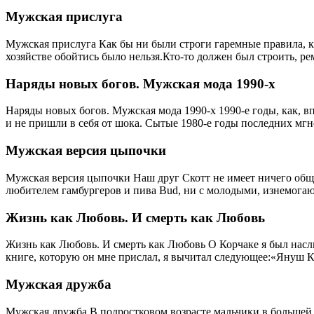
Мужская прислуга
Мужская прислуга Как бы ни были строги гаремные правила, к
хозяйстве обойтись было нельзя.Кто-то должен был строить, ре
Наряды новых богов. Мужская мода 1990-х
Наряды новых богов. Мужская мода 1990-х 1990-е годы, как, 
и не пришли в себя от шока. Сытые 1980-е годы последних м
Мужская версия цыпочки
Мужская версия цыпочки Наш друг Скотт не имеет ничего общ
любителем гамбургеров и пива Bud, ни с молодыми, изнемога
Жизнь как Любовь. И смерть как Любовь
Жизнь как Любовь. И смерть как Любовь О Корчаке я был наслы
книге, которую он мне прислал, я вычитал следующее:«Януш 
Мужская дружба
Мужская дружба В подростковом возрасте мальчики в большей с