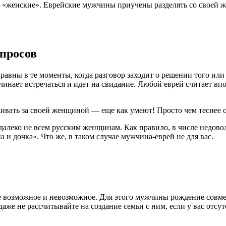
и «женские». Еврейские мужчины приучены разделять со своей ж
просов
авны в те моменты, когда разговор заходит о решении того ил
ачинает встречаться и идет на свидание. Любой еврей считает в
ивать за своей женщиной — еще как умеют! Просто чем теснее с
алеко не всем русским женщинам. Как правило, в числе недовол
и дочка». Что же, в таком случае мужчина-еврей не для вас.
се возможное и невозможное. Для этого мужчины рождение совме
же не рассчитывайте на создание семьи с ним, если у вас отсутс