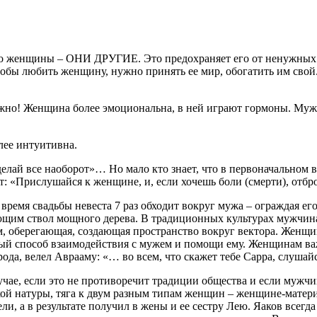
что женщины – ОНИ ДРУГИЕ. Это предохраняет его от ненужных 
тобы любить женщину, нужно принять ее мир, обогатить им свой
жно! Женщина более эмоциональна, в ней играют гормоны. Мужч
лее интуитивна.
ай все наоборот»… Но мало кто знает, что в первоначальном ва
: «Прислушайся к женщине, и, если хочешь боли (смерти), отбро
время свадьбы невеста 7 раз обходит вокруг мужа – ограждая его
им ствол мощного дерева. В традиционных культурах мужчина –
 оберегающая, создающая пространство вокруг вектора. Женщин
енный способ взаимодействия с мужем и помощи ему. Женщинам ва
ода, велел Аврааму: «… во всем, что скажет тебе Сарра, слушай
учае, если это не противоречит традиции общества и если мужчин
ой натуры, тяга к двум разным типам женщин – женщине-матери
ли, а в результате получил в жены и ее сестру Лею. Яаков всегда