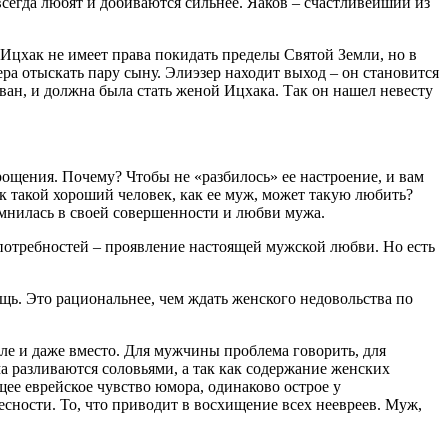
сегда любят и добиваются сильнее. Яаков – счастливейший из
Ицхак не имеет права покидать пределы Святой Земли, но в
ера отыскать пару сыну. Элиэзер находит выход – он становится
аван, и должна была стать женой Ицхака. Так он нашел невесту
рощения. Почему? Чтобы не «разбилось» ее настроение, и вам
ак такой хороший человек, как ее муж, может такую любить?
омнилась в своей совершенности и любви мужа.
е потребностей – проявление настоящей мужской любви. Но есть
ь. Это рациональнее, чем ждать женского недовольства по
осле и даже вместо. Для мужчины проблема говорить, для
а разливаются соловьями, а так как содержание женских
ее еврейское чувство юмора, одинаково острое у
сности. То, что приводит в восхищение всех неевреев. Муж,