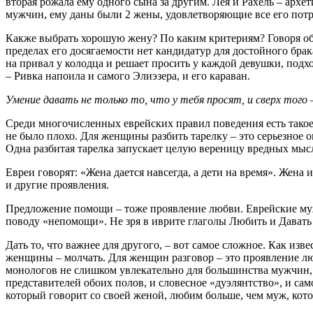
вторая рожала ему одного сына за другим. Лея и Рахель – ар
мужчин, ему даны были 2 жены, удовлетворяющие все его потр
Какже выбрать хорошую жену? По каким критериям? Говоря об 
пределах его досягаемости нет кандидатур для достойного брак
на привал у колодца и решает просить у каждой девушки, подхо
– Ривка напоила и самого Элиэзера, и его караван.
Умение давать не только то, что у тебя просят, и сверх того
Среди многочисленных еврейских правил поведения есть такое:
не было плохо. Для женщины разбить тарелку – это серьезное о
Одна разбитая тарелка запускает целую вереницу вредных мысл
Евреи говорят: «Жена дается навсегда, а дети на время». Жена
и другие проявления.
Предложение помощи – тоже проявление любви. Еврейские муж
поводу «непомощи». Не зря в иврите глаголы Любить и Давать
Дать то, что важнее для другого, – вот самое сложное. Как из
женщины – молчать. Для женщин разговор – это проявление лю
монологов не слишком увлекательно для большинства мужчин, о
представителей обоих полов, и словесное «дуэлянтство», и са
который говорит со своей женой, любим больше, чем муж, кото