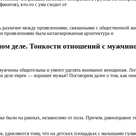
анатов), кто-то с ума сходит от
ь различие между проявлениями, связанными с общественной ж
ми проявлениями была китаизированная архитектура и
амом деле. Тонкости отношений с мужчин
 мужчины общительны и умеют уделять внимание женщинам. Легко
и деле евреи — хорошие мужья? Поговорим далее о том, как они
ье были на равных, независимо от пола. Причем, равноправие э
, удивляются тому, что на детских площадках с малышами гуля