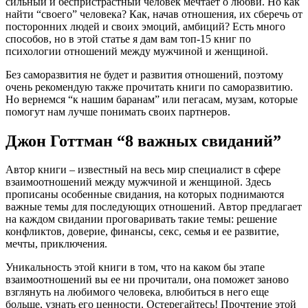
сильный и беспристрастный человек мечтает о любви. Но как
найти “своего” человека? Как, начав отношения, их сберечь от
посторонних людей и своих эмоций, амбиций? Есть много
способов, но в этой статье я дам вам топ-15 книг по
психологии отношений между мужчиной и женщиной.
Без саморазвития не будет и развития отношений, поэтому
очень рекомендую также прочитать книги по саморазвитию.
Но вернемся “к нашим баранам” или пегасам, музам, которые
помогут нам лучше понимать своих партнеров.
Джон Готтман “8 важных свиданий”
Автор книги – известный на весь мир специалист в сфере
взаимоотношений между мужчиной и женщиной. Здесь
прописаны особенные свидания, на которых поднимаются
важные темы для последующих отношений. Автор предлагает
на каждом свидании проговаривать такие темы: решение
конфликтов, доверие, финансы, секс, семья и ее развитие,
мечты, приключения.
Уникальность этой книги в том, что на каком бы этапе
взаимоотношений вы ее ни прочитали, она поможет заново
взглянуть на любимого человека, влюбиться в него еще
больше, узнать его ценности. Остерегайтесь! Прочтение этой