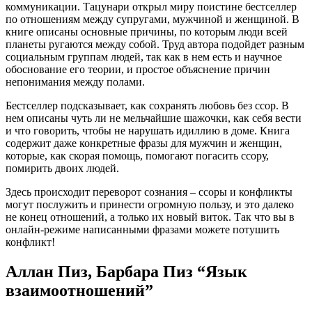
коммуникации. Тацунари открыл миру поистине бестселлер
по отношениям между супругами, мужчиной и женщиной. В
книге описаны основные причины, по которым люди всей
планеты ругаются между собой. Труд автора подойдет разным
социальным группам людей, так как в нем есть и научное
обоснование его теории, и простое объяснение причин
непонимания между полами.
Бестселлер подсказывает, как сохранять любовь без ссор. В
нем описаны чуть ли не мельчайшие шажочки, как себя вести
и что говорить, чтобы не нарушать идиллию в доме. Книга
содержит даже конкретные фразы для мужчин и женщин,
которые, как скорая помощь, помогают погасить ссору,
помирить двоих людей.
Здесь происходит переворот сознания – ссоры и конфликты
могут послужить и принести огромную пользу, и это далеко
не конец отношений, а только их новый виток. Так что вы в
онлайн-режиме написанными фразами можете потушить
конфликт!
Аллан Пиз, Барбара Пиз “Язык
взаимоотношений”