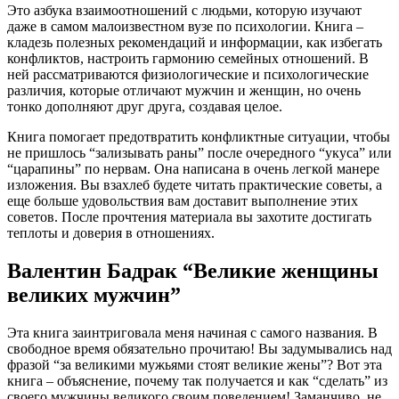
Это азбука взаимоотношений с людьми, которую изучают
даже в самом малоизвестном вузе по психологии. Книга –
кладезь полезных рекомендаций и информации, как избегать
конфликтов, настроить гармонию семейных отношений. В
ней рассматриваются физиологические и психологические
различия, которые отличают мужчин и женщин, но очень
тонко дополняют друг друга, создавая целое.
Книга помогает предотвратить конфликтные ситуации, чтобы
не пришлось “зализывать раны” после очередного “укуса” или
“царапины” по нервам. Она написана в очень легкой манере
изложения. Вы взахлеб будете читать практические советы, а
еще больше удовольствия вам доставит выполнение этих
советов. После прочтения материала вы захотите достигать
теплоты и доверия в отношениях.
Валентин Бадрак “Великие женщины
великих мужчин”
Эта книга заинтриговала меня начиная с самого названия. В
свободное время обязательно прочитаю! Вы задумывались над
фразой “за великими мужьями стоят великие жены”? Вот эта
книга – объяснение, почему так получается и как “сделать” из
своего мужчины великого своим поведением! Заманчиво, не