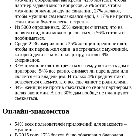
партнер задавал много вопросов, 26% хотят, чтобы
мужчина оплачивал еду на свидании, 27% желают,
чтобы мужчина сам наслаждался едой, а 17% не против,
если визави будет «слегка нетрезв».
Из 5000 опрошенных, 65% женщин считают, что на
первом свидании можно целоваться, а 56% готовы и
пообниматься.
Среди 2236 американцев 25% женщин предпочитают,
чтобы их парень жил один, а встречаться с мужчиной,
который делит с кем-то квартиру, готовы 9%
американок.
37% предпочитают встречаться с тем, у кого есть дом в
пригороде. 54% все равно, снимает ли парень дом или
является его владельцем. И только 4% предпочитают
встречаться с кем-то, кто все еще живет с родителями.
34% женщин не против съехаться со своим партнером в
целях экономии. А вот 30% дам вообще не планируют
съезжаться.
Онлайн-знакомства
54% всех пользователей приложений для знакомств –
мужчины.
В 2015 году 17% браков было образовано благодаря