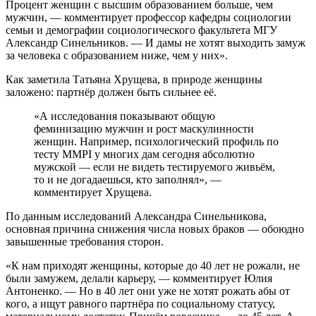
Процент женщин с высшим образованием больше, чем
мужчин, — комментирует профессор кафедры социологии
семьи и демографии социологического факультета МГУ
Александр Синельников. — И дамы не хотят выходить замуж
за человека с образованием ниже, чем у них».
Как заметила Татьяна Хрущева, в природе женщины
заложено: партнёр должен быть сильнее её.
«А исследования показывают общую
феминизацию мужчин и рост маскулинности
женщин. Например, психологический профиль по
тесту MMPI у многих дам сегодня абсолютно
мужской — если не видеть тестируемого живьём,
то и не догадаешься, кто заполнял», —
комментирует Хрущева.
По данным исследований Александра Синельникова,
основная причина снижения числа новых браков — обоюдно
завышенные требования сторон.
«К нам приходят женщины, которые до 40 лет не рожали, не
были замужем, делали карьеру, — комментирует Юлия
Антоненко. — Но в 40 лет они уже не хотят рожать абы от
кого, а ищут равного партнёра по социальному статусу,