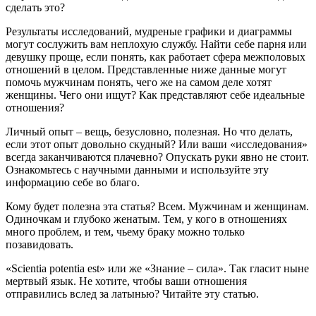
сделать это?
Результаты исследований, мудреные графики и диаграммы
могут сослужить вам неплохую службу. Найти себе парня или
девушку проще, если понять, как работает сфера межполовых
отношений в целом. Представленные ниже данные могут
помочь мужчинам понять, чего же на самом деле хотят
женщины. Чего они ищут? Как представляют себе идеальные
отношения?
Личный опыт – вещь, безусловно, полезная. Но что делать,
если этот опыт довольно скудный? Или ваши «исследования»
всегда заканчиваются плачевно? Опускать руки явно не стоит.
Ознакомьтесь с научными данными и используйте эту
информацию себе во благо.
Кому будет полезна эта статья? Всем. Мужчинам и женщинам.
Одиночкам и глубоко женатым. Тем, у кого в отношениях
много проблем, и тем, чьему браку можно только
позавидовать.
«Scientia potentia est» или же «Знание – сила». Так гласит ныне
мертвый язык. Не хотите, чтобы ваши отношения
отправились вслед за латынью? Читайте эту статью.