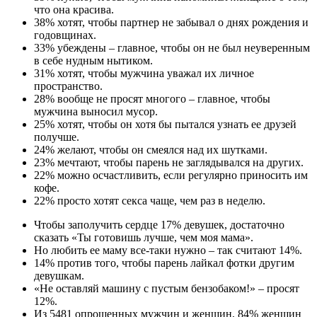
что она красива.
38% хотят, чтобы партнер не забывал о днях рождения и
годовщинах.
33% убеждены – главное, чтобы он не был неуверенным
в себе нудным нытиком.
31% хотят, чтобы мужчина уважал их личное
пространство.
28% вообще не просят многого – главное, чтобы
мужчина выносил мусор.
25% хотят, чтобы он хотя бы пытался узнать ее друзей
получше.
24% желают, чтобы он смеялся над их шутками.
23% мечтают, чтобы парень не заглядывался на других.
22% можно осчастливить, если регулярно приносить им
кофе.
22% просто хотят секса чаще, чем раз в неделю.
Чтобы заполучить сердце 17% девушек, достаточно
сказать «Ты готовишь лучше, чем моя мама».
Но любить ее маму все-таки нужно – так считают 14%.
14% против того, чтобы парень лайкал фотки другим
девушкам.
«Не оставляй машину с пустым бензобаком!» – просят
12%.
Из 5481 опрошенных мужчин и женщин, 84% женщин