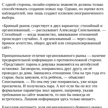
С одной стороны, онлайн-сервисы знакомств должны только
способствовать созданию новых пар. Однако, по оценке всех
наблюдателей, они лишь создают иллюзию неограниченного
выбора.
«Брачный рынок существует в двух вариантах: стихийный и
организованный, — рассказывает Александр Синельников. —
Стихийный — когда знакомство, завязывание отношений
происходит случайно. А организованный — через сваху,
брачное агентство, общих друзей или специализированный
сайт».
Принципиальное отличие организованного рынка — наличие
предварительной информации о противоположной стороне.
«Представьте: парень и девушка знакомятся на автобусной
остановке. Заговорили, понравились друг другу, он её
проводил до дома. Завязались отношения. Она на три года его
старше, была замужем, есть ребёнок, — объясняет
Синельников. — Но она ему уже понравилась, уже искра
проскочила. И получилась пара. А вот если бы он все эти
формальные параметры знал заранее, например, указав
требования на сайте знакомств, то они бы никогда не
встретились. Лишняя информация здесь только мешает».
Благодаря интернету доля организованного брачного рынка