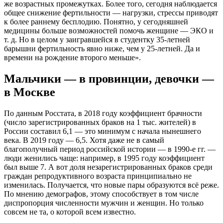
же возрастных промежутках. Более того, сегодня наблюдается
общее снижение фертильности — нагрузки, стрессы приводят
к более раннему бесплодию. Понятно, у сегодняшней
медицины больше возможностей помочь женщине — ЭКО и
т. д. Но в целом у заигравшейся в студентку 35-летней
барышни фертильность явно ниже, чем у 25-летней. Да и
времени на рождение второго меньше».
Мальчики — в провинции, девочки —
в Москве
По данным Росстата, в 2018 году коэффициент брачности
(число зарегистрированных браков на 1 тыс. жителей) в
России составил 6,1 — это минимум с начала нынешнего
века. В 2019 году — 6,5. Хотя даже не в самый
благополучный период российской истории — в 1990-е гг. —
люди женились чаще: например, в 1995 году коэффициент
был выше 7. А вот доля незарегистрированных браков среди
граждан репродуктивного возраста принципиально не
изменилась. Получается, что новые пары образуются всё реже.
По мнению демографов, этому способствует в том числе
диспропорция численности мужчин и женщин. Но только
совсем не та, о которой всем известно.