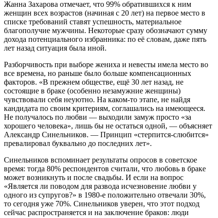
Жанна Захарова отмечает, что 99% обратившихся к ним
женщин всех возрастов (начиная с 20 лет) на первое место в
списке требований ставят успешность, материальное
благополучие мужчины. Некоторые сразу обозначают сумму
дохода потенциального избранника: по её словам, даже пять
лет назад ситуация была иной.
Разборчивость при выборе жениха и невесты имела место во
все времена, но раньше было больше компенсационных
факторов. «В прежнем обществе, ещё 30 лет назад, не
состоящие в браке (особенно незамужние женщины)
чувствовали себя неуютно. На каком-то этапе, не найдя
кандидата по своим критериям, соглашались на имеющееся.
Не получалось по любви — выходили замуж просто «за
хорошего человека», лишь бы не остаться одной, — объясняет
Александр Синельников. — Принцип «стерпится-слюбится»
превалировал буквально до последних лет».
Синельников вспоминает результаты опросов в советское
время: тогда 80% респондентов считали, что любовь в браке
может возникнуть и после свадьбы. И если на вопрос
«Является ли поводом для развода исчезновение любви у
одного из супругов?» в 1980-е положительно отвечали 30%,
то сегодня уже 70%. Синельников уверен, что этот подход
сейчас распространяется и на заключение браков: люди