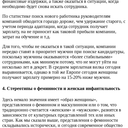
финансовые издержки, а также оказаться в ситуации, когда
необходимо будет снова искать сотрудника.
По статистике поиск нового работника руководителям
компаний обходится гораздо дороже, чем удержание старого, с
учетом периода адаптации, когда сотрудник получает
зарплату, на не приносит как таковой прибыли компании,
затрат на обучение и т.д.
Для того, чтобы не оказаться в такой ситуации, компании
нередко ставят в приоритет мужчин при поиске кандидатуры,
поскольку мужчины оказываются «более стабильными»
сотрудниками, как минимум потому, что не могут уйти на
несколько лет в декрет. В среднем зарплатная вилка сегодня
выравнивается, однако в той же Европе сегодня женщины
получают зарплату примерно на 15-20% ниже мужчин.
4. Стереотипы о феминности и женская инфантильность
Здесь немало значения имеет «образ женщины»,
представления о феминном и маскулинном или о том, что
традиционно считается «женским» и «мужским», разнятся в
зависимости от культурных представлений тех или иных
стран. Как мы сказали выше, представления о феминности
складывались исторически, и сегодня современное общество