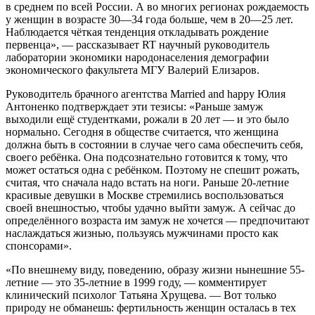
в среднем по всей России. А во многих регионах рождаемость
у женщин в возрасте 30—34 года больше, чем в 20—25 лет.
Наблюдается чёткая тенденция откладывать рождение
первенца», — рассказывает RT научный руководитель
лаборатории экономики народонаселения демографии
экономического факультета МГУ Валерий Елизаров.
Руководитель брачного агентства Married and happy Юлия
Антоненко подтверждает эти тезисы: «Раньше замуж
выходили ещё студентками, рожали в 20 лет — и это было
нормально. Сегодня в обществе считается, что женщина
должна быть в состоянии в случае чего сама обеспечить себя,
своего ребёнка. Она подсознательно готовится к тому, что
может остаться одна с ребёнком. Поэтому не спешит рожать,
считая, что сначала надо встать на ноги. Раньше 20-летние
красивые девушки в Москве стремились воспользоваться
своей внешностью, чтобы удачно выйти замуж. А сейчас до
определённого возраста им замуж не хочется — предпочитают
наслаждаться жизнью, пользуясь мужчинами просто как
спонсорами».
«По внешнему виду, поведению, образу жизни нынешние 55-
летние — это 35-летние в 1999 году, — комментирует
клинический психолог Татьяна Хрущева. — Вот только
природу не обманешь: фертильность женщин осталась в тех