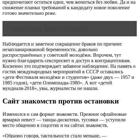
предпочитают остаться одни, чем жениться без любви. Да и на
снижение планки требований к кандидату новое поколение
готово значительно реже.
Читать статью
Луиза Хей о любви
Наблюдается и заметное сокращение браков по причине
незапланированной беременности, довольно
распространённых у советской молодёжи. Впрочем, тут
нужно благодарить секспросвет и доступ к контрацептивам.
Косвенно это подтверждает забавное наблюдение. На память о
гостях международных мероприятий в СССР оставались
«дети Фестиваля молодёжи и студентов» (даже двух — 1957 и
1985 годов), «дети Олимпиады-1980». А вот «детей
мундиаля-2018», увы, журналисты не нашли.
Сайт знакомств против остановки
Изменился и сам формат знакомств. Прежние офлайновые
ярмарки невест — танцы-дискотеки, тусовки — уступили
место общению в соцсетях и на сайтах знакомств.
«Образно говоря, тактильности стало меньше, —