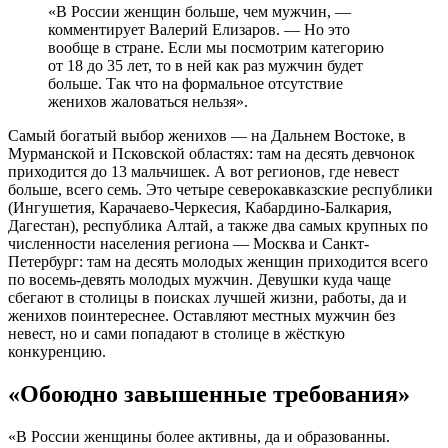
«В России женщин больше, чем мужчин, —
комментирует Валерий Елизаров. — Но это
вообще в стране. Если мы посмотрим категорию
от 18 до 35 лет, то в ней как раз мужчин будет
больше. Так что на формальное отсутствие
женихов жаловаться нельзя».
Самый богатый выбор женихов — на Дальнем Востоке, в
Мурманской и Псковской областях: там на десять девчонок
приходится до 13 мальчишек. А вот регионов, где невест
больше, всего семь. Это четыре северокавказские республики
(Ингушетия, Карачаево-Черкесия, Кабардино-Балкария,
Дагестан), республика Алтай, а также два самых крупных по
численности населения региона — Москва и Санкт-
Петербург: там на десять молодых женщин приходится всего
по восемь-девять молодых мужчин. Девушки куда чаще
сбегают в столицы в поисках лучшей жизни, работы, да и
женихов поинтереснее. Оставляют местных мужчин без
невест, но и сами попадают в столице в жёсткую
конкуренцию.
«Обоюдно завышенные требования»
«В России женщины более активны, да и образованны.