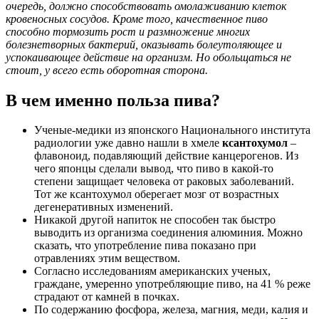
очередь, должно способствовать омолаживанию клеток
кровеносных сосудов. Кроме того, качественное пиво
способно тормозить рост и размножение многих
болезнетворных бактерий, оказывать болеутоляющее и
успокаивающее действие на организм. Но обольщаться не
стоит, у всего есть оборотная сторона.
В чем именно польза пива?
Ученые-медики из японского Национального института
радиологии уже давно нашли в хмеле
ксантохумол
–
флавоноид, подавляющий действие канцерогенов. Из
чего японцы сделали вывод, что пиво в какой-то
степени защищает человека от раковых заболеваний.
Тот же ксантохумол оберегает мозг от возрастных
дегенеративных изменений.
Никакой другой напиток не способен так быстро
выводить из организма соединения алюминия. Можно
сказать, что употребление пива показано при
отравлениях этим веществом.
Согласно исследованиям американских ученых,
граждане, умеренно употребляющие пиво, на 41 % реже
страдают от камней в почках.
По содержанию фосфора, железа, магния, меди, калия и