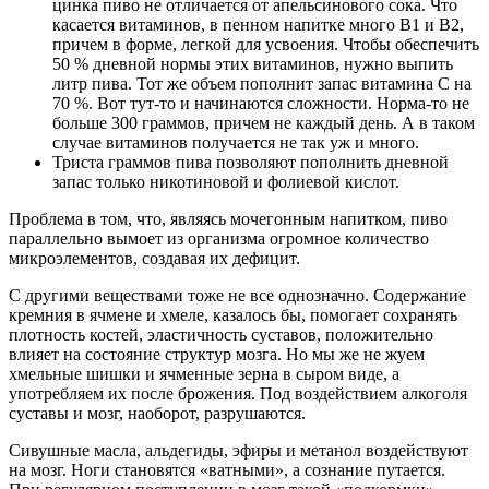
цинка пиво не отличается от апельсинового сока. Что
касается витаминов, в пенном напитке много В1 и В2,
причем в форме, легкой для усвоения. Чтобы обеспечить
50 % дневной нормы этих витаминов, нужно выпить
литр пива. Тот же объем пополнит запас витамина С на
70 %. Вот тут-то и начинаются сложности. Норма-то не
больше 300 граммов, причем не каждый день. А в таком
случае витаминов получается не так уж и много.
Триста граммов пива позволяют пополнить дневной
запас только никотиновой и фолиевой кислот.
Проблема в том, что, являясь мочегонным напитком, пиво
параллельно вымоет из организма огромное количество
микроэлементов, создавая их дефицит.
С другими веществами тоже не все однозначно. Содержание
кремния в ячмене и хмеле, казалось бы, помогает сохранять
плотность костей, эластичность суставов, положительно
влияет на состояние структур мозга. Но мы же не жуем
хмельные шишки и ячменные зерна в сыром виде, а
употребляем их после брожения. Под воздействием алкоголя
суставы и мозг, наоборот, разрушаются.
Сивушные масла, альдегиды, эфиры и метанол воздействуют
на мозг. Ноги становятся «ватными», а сознание путается.