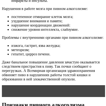
инфаркты и инсульты.
Нарушения в работе мозга при пивном алкоголизме:
постепенное отмирание клеток мозга;
ухудшение внимания и памяти;
нарушение координации движений:
снижение уровня интеллекта, слабоумие.
Проблемы с внутренними органами при пивном алкоголизме:
изжога, гастрит, язва желудка;
метеоризм;
гепатит, цирроз печени.
Даже банальное повышение давления зачастую оказывается
следствием пристрастия к пиву. Так почки сообщают о
перегрузках. А Всемирная организация здравоохранения
обвиняет пиво в нарушениях работы толстой кишки и
образовании в ней злокачественной опухоли.
Читать статью
Акушерство и гинекология
Признаки пивного алкоголизма