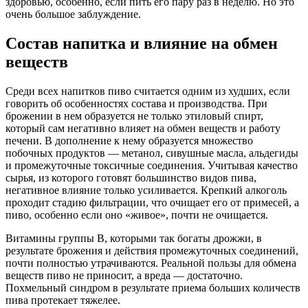
здоровью, особенно, если пить его пару раз в неделю. Но это
очень большое заблуждение.
Состав напитка и влияние на обмен
веществ
Среди всех напитков пиво считается одним из худших, если
говорить об особенностях состава и производства. При
брожении в нем образуется не только этиловый спирт,
который сам негативно влияет на обмен веществ и работу
печени. В дополнение к нему образуется множество
побочных продуктов — метанол, сивушные масла, альдегиды
и промежуточные токсичные соединения. Учитывая качество
сырья, из которого готовят большинство видов пива,
негативное влияние только усиливается. Крепкий алкоголь
проходит стадию фильтрации, что очищает его от примесей, а
пиво, особенно если оно «живое», почти не очищается.
Витамины группы В, которыми так богаты дрожжи, в
результате брожения и действия промежуточных соединений,
почти полностью утрачиваются. Реальной пользы для обмена
веществ пиво не приносит, а вреда — достаточно.
Похмельный синдром в результате приема больших количеств
пива протекает тяжелее.