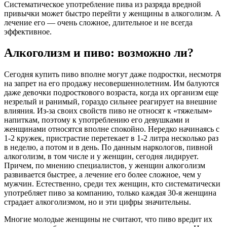
Систематическое употребление пива из разряда вредной
привычки может быстро перейти у женщины в алкоголизм. А
лечение его — очень сложное, длительное и не всегда
эффективное.
Алкоголизм и пиво: возможно ли?
Сегодня купить пиво вполне могут даже подростки, несмотря
на запрет на его продажу несовершеннолетним. Им балуются
даже девочки подросткового возраста, когда их организм еще
незрелый и ранимый, гораздо сильнее реагирует на внешние
влияния. Из-за своих свойств пиво не относят к «тяжелым»
напиткам, поэтому к употреблению его девушками и
женщинами относятся вполне спокойно. Нередко начинаясь с
1-2 кружек, пристрастие перетекает в 1-2 литра несколько раз
в неделю, а потом и в день. По данным наркологов, пивной
алкоголизм, в том числе и у женщин, сегодня лидирует.
Причем, по мнению специалистов, у женщин алкоголизм
развивается быстрее, а лечение его более сложное, чем у
мужчин. Естественно, среди тех женщин, кто систематически
употребляет пиво за компанию, только каждая 30-я женщина
страдает алкоголизмом, но и эти цифры значительны.
Многие молодые женщины не считают, что пиво вредит их