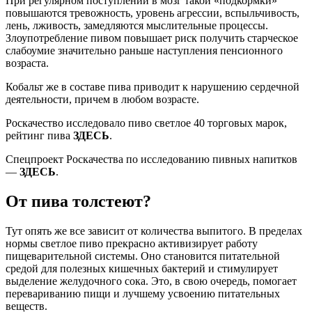
При регулярном поступлении в мозг такой «подкормки»
повышаются тревожность, уровень агрессии, вспыльчивость,
лень, лживость, замедляются мыслительные процессы.
Злоупотребление пивом повышает риск получить старческое
слабоумие значительно раньше наступления пенсионного
возраста.
Кобальт же в составе пива приводит к нарушению сердечной
деятельности, причем в любом возрасте.
Роскачество исследовало пиво светлое 40 торговых марок,
рейтинг пива
ЗДЕСЬ
.
Спецпроект Роскачества по исследованию пивных напитков
—
ЗДЕСЬ
.
От пива толстеют?
Тут опять же все зависит от количества выпитого. В пределах
нормы светлое пиво прекрасно активизирует работу
пищеварительной системы. Оно становится питательной
средой для полезных кишечных бактерий и стимулирует
выделение желудочного сока. Это, в свою очередь, помогает
перевариванию пищи и лучшему усвоению питательных
веществ.