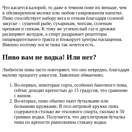
Что касается калорий, то даже в темном пиве их меньше, чем
в обезжиренном молоке или любом газированном напитке.
Пиво способствует набору веса и отекам благодаря соленой
закуске – сушеной рыбе, сухарикам, чипсам, соленым
орешкам и снекам. К тому же углекислый газ и дрожжи
расширяют желудок, а спирт раздражает рецепторы
пищеварительного тракта и блокирует центры насыщения.
Именно поэтому после пива так хочется есть.
Пиво вам не водка! Или нет?
Любители пива часто повторяют, что оно невредно, благодаря
малому проценту алкоголя. Заявление обманчиво.
Во-первых, некоторые сорта, особенно баночного пива,
сейчас доходят крепостью до 15 градусов, что сравнимо
с вином.
Во-вторых, пиво обычно пьют бутылками или
большими кружками. В пол-литровой кружке пива
содержится столько же этилового спирта, сколько в 50
граммах водки. Получается, что двухлитровая бутылка
пива по крепости равнозначна стакану водки.