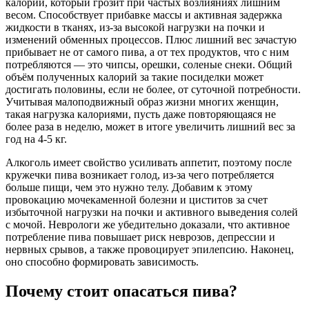
калорий, который грозит при частых возлияниях лишним
весом. Способствует прибавке массы и активная задержка
жидкости в тканях, из-за высокой нагрузки на почки и
изменений обменных процессов. Плюс лишний вес зачастую
прибывает не от самого пива, а от тех продуктов, что с ним
потребляются — это чипсы, орешки, соленые снеки. Общий
объём полученных калорий за такие посиделки может
достигать половины, если не более, от суточной потребности.
Учитывая малоподвижный образ жизни многих женщин,
такая нагрузка калориями, пусть даже повторяющаяся не
более раза в неделю, может в итоге увеличить лишний вес за
год на 4-5 кг.
Алкоголь имеет свойство усиливать аппетит, поэтому после
кружечки пива возникает голод, из-за чего потребляется
больше пищи, чем это нужно телу. Добавим к этому
провокацию мочекаменной болезни и циститов за счет
избыточной нагрузки на почки и активного выведения солей
с мочой. Неврологи же убедительно доказали, что активное
потребление пива повышает риск неврозов, депрессии и
нервных срывов, а также провоцирует эпилепсию. Наконец,
оно способно формировать зависимость.
Почему стоит опасаться пива?