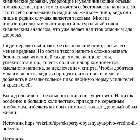
химические добавки, укоряющие и увеличивающие объемы
производства, при этом снижается себестоимость напитка. Не
стоит себя обнадеживать надписью «живое» пиво, ведь оно
лишь в редких случаях является таковым. Многие
производители заменяют дорогой натуральный солод
химическим аналогом, что уже делает напиток опасным для
здоровья.
Люди нередко выбирают безалкогольное пиво, считая его
менее вредным. Но состав такого напитка сложно назвать
безопасным: ячменный сахар, хмель, канцерогены,
углекислота и пр., то есть полный набор компонентов
хмельного напитка, за исключением спирта. Чтобы добиться
максимального сходства продукта, изготовители могут
добавлять в безалкогольное пиво двойную норму усилителей
и красителей.
Вывод очевиден – безопасного пива не существует. Напиток,
особенно в больших количествах, приводит к серьезным
проблемам, избежать которых поможет только здоровый образ
жизни.
Источник
https://rskrf.ru/tips/eksperty-obyasnyayut/pivo-vredno-ili-
polezno/
Источник