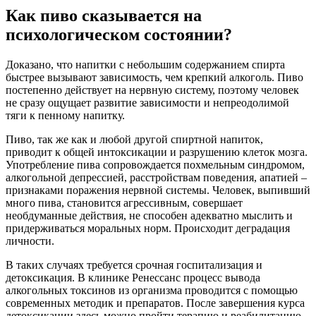
Как пиво сказывается на
психологическом состоянии?
Доказано, что напитки с небольшим содержанием спирта
быстрее вызывают зависимость, чем крепкий алкоголь. Пиво
постепенно действует на нервную систему, поэтому человек
не сразу ощущает развитие зависимости и непреодолимой
тяги к пенному напитку.
Пиво, так же как и любой другой спиртной напиток,
приводит к общей интоксикации и разрушению клеток мозга.
Употребление пива сопровождается похмельным синдромом,
алкогольной депрессией, расстройствам поведения, апатией –
признаками поражения нервной системы. Человек, выпивший
много пива, становится агрессивным, совершает
необдуманные действия, не способен адекватно мыслить и
придерживаться моральных норм. Происходит деградация
личности.
В таких случаях требуется срочная госпитализация и
детоксикация. В клинике Ренессанс процесс вывода
алкогольных токсинов из организма проводится с помощью
современных методик и препаратов. После завершения курса
детоксикации здесь можно пройти терапию и реабилитацию