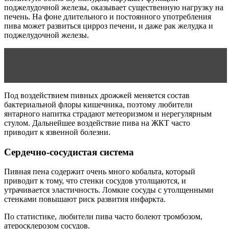
поджелудочной железы, оказывает существенную нагрузку на
печень. На фоне длительного и постоянного употребления
пива может развиться цирроз печени, и даже рак желудка и
поджелудочной железы.
Читать статью
Как работа по ночам влияет
на здоровье
Под воздействием пивных дрожжей меняется состав
бактериальной флоры кишечника, поэтому любители
янтарного напитка страдают метеоризмом и нерегулярным
стулом. Дальнейшее воздействие пива на ЖКТ часто
приводит к язвенной болезни.
Сердечно-сосудистая система
Пивная пена содержит очень много кобальта, который
приводит к тому, что стенки сосудов утолщаются, и
утрачивается эластичность. Ломкие сосуды с утолщенными
стенками повышают риск развития инфаркта.
По статистике, любители пива часто болеют тромбозом,
атеросклерозом сосудов.