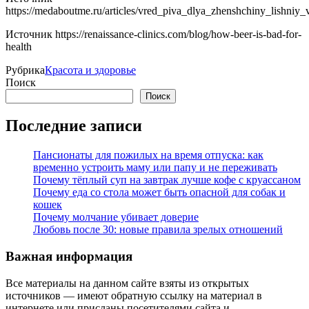
https://medaboutme.ru/articles/vred_piva_dlya_zhenshchiny_lishniy
Источник
https://renaissance-clinics.com/blog/how-beer-is-bad-for-
health
Рубрика
Красота и здоровье
Поиск
Поиск
Последние записи
Пансионаты для пожилых на время отпуска: как
временно устроить маму или папу и не переживать
Почему тёплый суп на завтрак лучше кофе с круассаном
Почему еда со стола может быть опасной для собак и
кошек
Почему молчание убивает доверие
Любовь после 30: новые правила зрелых отношений
Важная информация
Все материалы на данном сайте взяты из открытых
источников — имеют обратную ссылку на материал в
интернете или присланы посетителями сайта и