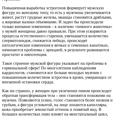
Повышенная выработка эстрогенов формирует мужскую
фигуру по женскому типу, то есть у мужчины увеличивается
живот, растут грудные железы, мышцы становятся дряблыми,
а жировые валики объемными. И ладно бы происходили
только внешние изменения – к наличию «пивного животика»
у мужей женщины давно привыкли. При этом ускоряются
процессы естественного старения, уменьшается количество
сперматозоидов, снижается либидо, происходят
патологические изменения в яичках и семенных канатиках,
начинаются проблемы с эрекцией, в результате развиваются
простатит и импотенция.
Такое строение мужской фигуры указывает на проблемы в
гормональной сфере! По многолетним наблюдениям
кардиологов, становится все больше молодых мужчин с
повышенным количеством эстрогена в крови, умирающих от
внезапной остановки сердца.
Как ни странно, у женщин при увлечении пивом происходит
обратная трансформация тела – они становятся похожими на
мужчин. Появляются усики, голос становится более низким и
грубым, а фигура угловатой, на лице лопаются капилляры,
кожа приобретает землистый оттенок и помятый вид. В
больших количествах пиво влияет на менструальный цикл,