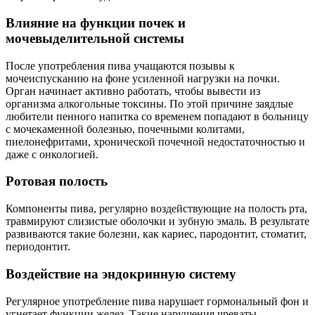
Влияние на функции почек и
мочевыделительной системы
После употребления пива учащаются позывы к
мочеиспусканию на фоне усиленной нагрузки на почки.
Орган начинает активно работать, чтобы вывести из
организма алкогольные токсины. По этой причине заядлые
любители пенного напитка со временем попадают в больницу
с мочекаменной болезнью, почечными колитами,
пиелонефритами, хронической почечной недостаточностью и
даже с онкологией.
Ротовая полость
Компоненты пива, регулярно воздействующие на полость рта,
травмируют слизистые оболочки и зубную эмаль. В результате
развиваются такие болезни, как кариес, пародонтит, стоматит,
периодонтит.
Воздействие на эндокринную систему
Регулярное употребление пива нарушает гормональный фон и
угнетает функции желез. Такие нарушения чреваты