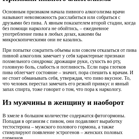
Основным признаком начала пивного алкоголизма врачи
называют невозможность расслабиться или собраться с
друзьями без пива. А явным показателем второй стадии, когда
без помощи нарколога не обойтись, – ежедневное
употребление пива в любых дозах, какими бы
микроскопическими они не казались.
При попытке сократить объемы или совсем отказаться от пива
пивной алкоголик замечает у себя характерные признаки
похмельного синдрома: дрожащие руки, сухость во рту,
головную боль, слабость и потливость. Если пара глотков
пива облегчает состояние – значит, пора спешить к врачам. И
не стоит обманывать себя, утверждая, что пиво вкусное. То,
что человек перестал замечать его резкий привкус и явный
запах спирта, тоже говорит о том, что пора к наркологу.
Из мужчины в женщину и наоборот
В хмеле в большом количестве содержатся фитогормоны.
Попадая в организм с пивом, они подавляют выработку
тестостерона – мужского полового гормона, а также
стимулируют появление эстрогенов – женских половых
гормонов.