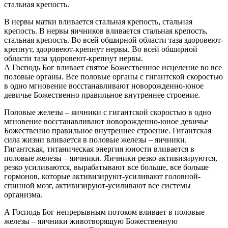
стальная крепость.
В нервы матки вливается стальная крепость, стальная
крепость. В нервы яичников вливается стальная крепость,
стальная крепость. Во всей обширной области таза здоровеют-
крепнут, здоровеют-крепнут нервы. Во всей обширной
области таза здоровеют-крепнут нервы.
А Господь Бог вливает святое Божественное исцеление во все
половые органы. Все половые органы с гигантской скоростью
в одно мгновение восстанавливают новорожденно-юное
девичье Божественно правильное внутреннее строение.
Половые железы – яичники с гигантской скоростью в одно
мгновение восстанавливают новорожденно-юное девичье
Божественно правильное внутреннее строение. Гигантская
сила жизни вливается в половые железы – яичники.
Гигантская, титаническая энергия юности вливается в
половые железы – яичники. Яичники резко активизируются,
резко усиливаются, вырабатывают все больше, все больше
гормонов, которые активизируют-усиливают головной-
спинной мозг, активизируют-усиливают все системы
организма.
А Господь Бог непрерывным потоком вливает в половые
железы – яичники животворящую Божественную