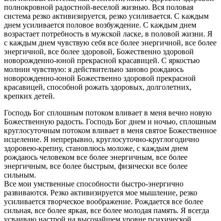
полнокровной радостной-веселой жизнью. Вся половая
система резко активизируется, резко усиливается. С каждым
днем усиливается половое возбуждение. С каждым днем
возрастает потребность в мужской ласке, в половой жизни. Я
с каждым днем чувствую себя все более энергичной, все более
энергичной, все более здоровой, Божественно здоровой
новорожденно-юной прекрасной красавицей. С яркостью
молнии чувствую: я действительно заново рождаюсь
новорожденно-юной Божественно здоровой прекрасной
красавицей, способной рожать здоровых, долголетних,
крепких детей.
Господь Бог сплошным потоком вливает в меня вечно новую
Божественную радость. Господь Бог днем и ночью, сплошным
круглосуточным потоком вливает в меня святое Божественное
исцеление. Я непрерывно, круглосуточно-круглогодично
здоровею-крепну, становлюсь моложе, с каждым днем
рождаюсь человеком все более энергичным, все более
энергичным, все более быстрым, физически все более
сильным.
Все мои умственные способности быстро-энергично
развиваются. Резко активизируется мое мышление, резко
усиливается творческое воображение. Рождается все более
сильная, все более яркая, все более молодая память. Я всегда
усваиваю настрой на высочайшем уровне психической