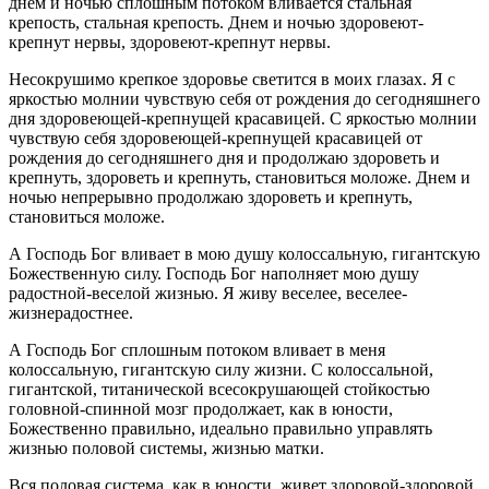
днем и ночью сплошным потоком вливается стальная
крепость, стальная крепость. Днем и ночью здоровеют-
крепнут нервы, здоровеют-крепнут нервы.
Несокрушимо крепкое здоровье светится в моих глазах. Я с
яркостью молнии чувствую себя от рождения до сегодняшнего
дня здоровеющей-крепнущей красавицей. С яркостью молнии
чувствую себя здоровеющей-крепнущей красавицей от
рождения до сегодняшнего дня и продолжаю здороветь и
крепнуть, здороветь и крепнуть, становиться моложе. Днем и
ночью непрерывно продолжаю здороветь и крепнуть,
становиться моложе.
А Господь Бог вливает в мою душу колоссальную, гигантскую
Божественную силу. Господь Бог наполняет мою душу
радостной-веселой жизнью. Я живу веселее, веселее-
жизнерадостнее.
А Господь Бог сплошным потоком вливает в меня
колоссальную, гигантскую силу жизни. С колоссальной,
гигантской, титанической всесокрушающей стойкостью
головной-спинной мозг продолжает, как в юности,
Божественно правильно, идеально правильно управлять
жизнью половой системы, жизнью матки.
Вся половая система, как в юности, живет здоровой-здоровой