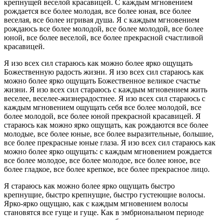
крепнущей веселой красавицей. С каждым мгновением
рождается все более молодая, все более юная, все более
веселая, все более игривая душа. Я с каждым мгновением
рождаюсь все более молодой, все более молодой, все более
юной, все более веселой, все более прекрасной счастливой
красавицей.
Я изо всех сил стараюсь как можно более ярко ощущать
Божественную радость жизни. Я изо всех сил стараюсь как
можно более ярко ощущать Божественное великое счастье
жизни. Я изо всех сил стараюсь с каждым мгновением жить
веселее, веселее-жизнерадостнее. Я изо всех сил стараюсь с
каждым мгновением ощущать себя все более молодой, все
более молодой, все более юной прекрасной красавицей. Я
стараюсь как можно ярко ощущать, как рождаются все более
молодые, все более юные, все более выразительные, большие,
все более прекрасные юные глаза. Я изо всех сил стараюсь как
можно более ярко ощущать: с каждым мгновением рождается
все более молодое, все более молодое, все более юное, все
более гладкое, все более крепкое, все более прекрасное лицо.
Я стараюсь как можно более ярко ощущать быстро
крепнущие, быстро крепнущие, быстро густеющие волосы.
Ярко-ярко ощущаю, как с каждым мгновением волосы
становятся все гуще и гуще. Как в эмбриональном периоде