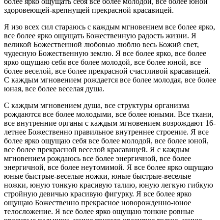
более ярко ощущать себя все более молодой, все более юной
здоровеющей-крепнущей прекрасной красавицей.
Я изо всех сил стараюсь с каждым мгновением все более ярко,
все более ярко ощущать Божественную радость жизни. Я
великой Божественной любовью люблю весь Божий свет,
чудесную Божественную землю. Я все более ярко, все более
ярко ощущаю себя все более молодой, все более юной, все
более веселой, все более прекрасной счастливой красавицей.
С каждым мгновением рождается все более молодая, все более
юная, все более веселая душа.
С каждым мгновением душа, все структуры организма
рождаются все более молодыми, все более юными. Все ткани,
все внутренние органы с каждым мгновением возрождают 16-
летнее Божественно правильное внутреннее строение. Я все
более ярко ощущаю себя все более молодой, все более юной,
все более прекрасной веселой красавицей. Я с каждым
мгновением рождаюсь все более энергичной, все более
энергичной, все более неутомимой. Я все более ярко ощущаю
юные быстрые-веселые ножки, юные быстрые-веселые
ножки, юную тонкую красивую талию, юную легкую гибкую
стройную девичью красивую фигурку. Я все более ярко
ощущаю Божественно прекрасное новорожденно-юное
телосложение. Я все более ярко ощущаю тонкие ровные