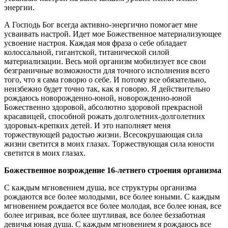
энергии.
А Господь Бог всегда активно-энергично помогает мне
усваивать настрой. Идет мое Божественное материализующее
усвоение настроя. Каждая моя фраза о себе обладает
колоссальной, гигантской, титанической силой
материализации. Весь мой организм мобилизует все свои
безграничные возможности для точного исполнения всего
того, что я сама говорю о себе. И потому все обязательно,
неизбежно будет точно так, как я говорю. Я действительно
рождаюсь новорожденно-юной, новорожденно-юной
Божественно здоровой, абсолютно здоровой прекрасной
красавицей, способной рожать долголетних-долголетних
здоровых-крепких детей. И это наполняет меня
торжествующей радостью жизни. Всесокрушающая сила
жизни светится в моих глазах. Торжествующая сила юности
светится в моих глазах.
Божественное возрождение 16-летнего строения организма
С каждым мгновением душа, все структуры организма
рождаются все более молодыми, все более юными. С каждым
мгновением рождается все более молодая, все более юная, все
более игривая, все более шутливая, все более беззаботная
девичья юная душа. С каждым мгновением я рождаюсь все