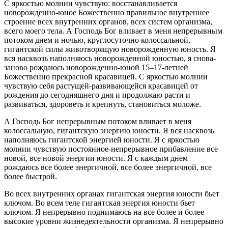
С яркостью молнии чувствую: восстанавливается
новорожденно-юное Божественно правильное внутреннее
строение всех внутренних органов, всех систем организма,
всего моего тела. А Господь Бог вливает в меня непрерывным
потоком днем и ночью, круглосуточно колоссальной,
гигантской силы животворящую новорожденную юность. Я
вся насквозь наполняюсь новорожденной юностью, я снова-
заново рождаюсь новорожденно-юной 15–17-летней
Божественно прекрасной красавицей. С яркостью молнии
чувствую себя растущей-развивающейся красавицей от
рождения до сегодняшнего дня и продолжаю расти и
развиваться, здороветь и крепнуть, становиться моложе.
А Господь Бог непрерывным потоком вливает в меня
колоссальную, гигантскую энергию юности. Я вся насквозь
наполняюсь гигантской энергией юности. Я с яркостью
молнии чувствую постоянное-непрерывное прибавление все
новой, все новой энергии юности. Я с каждым днем
рождаюсь все более энергичной, все более энергичной, все
более быстрой.
Во всех внутренних органах гигантская энергия юности бьет
ключом. Во всем теле гигантская энергия юности бьет
ключом. Я непрерывно поднимаюсь на все более и более
высокие уровни жизнедеятельности организма. Я непрерывно