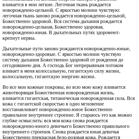
вливается в мои легкие. Легочная ткань рождается
новорожденно-цельной. С яркостью молнии чувствую:
легочная ткань заново рождается новорожденно-цельной,
Божественно здоровой. Вся система дыхания рождается
новорожденно-цельная, Божественно здоровая,
новорожденно-юная. В дыхательных путях здоровеют-
крепнут нервы.
Дыхательные пути заново рождаются новорожденно-юные,
новорожденно-здоровые. С яркостью молнии чувствую
систему дыхания Божественно здоровой от рождения до
сегодняшнею дня. А господь Бог непрерывным потоком
вливает в меня колоссальную, гигантскую силу жизни,
колоссальную, гигантскую энергию жизни.
Во все мои кожные покровы, во всю мою кожу вливается
животворящая Божественная новорожденная жизнь,
вливается гигантская, титаническая новорожденная сила. Вся
кожа с гигантской скоростью в одно мгновение
восстанавливает новорожденно-юное Божественно
правильное внутреннее строение. Я стараюсь это как можно
глубже осмыслить: вся моя кожа снова рождается
новорожденно-юного девичьего Божественно правильного
внутреннего строения. Снова рождается юная девичья
Божественно прекрасная бело-розовая кожа. Рождается