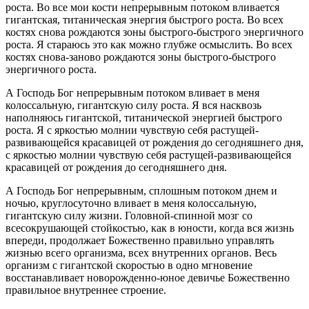
роста. Во все мои кости непрерывным потоком вливается
гигантская, титаническая энергия быстрого роста. Во всех
костях снова рождаются зоны быстрого-быстрого энергичного
роста. Я стараюсь это как можно глубже осмыслить. Во всех
костях снова-заново рождаются зоны быстрого-быстрого
энергичного роста.
А Господь Бог непрерывным потоком вливает в меня
колоссальную, гигантскую силу роста. Я вся насквозь
наполняюсь гигантской, титанической энергией быстрого
роста. Я с яркостью молнии чувствую себя растущей-
развивающейся красавицей от рождения до сегодняшнего дня,
с яркостью молнии чувствую себя растущей-развивающейся
красавицей от рождения до сегодняшнего дня.
А Господь Бог непрерывным, сплошным потоком днем и
ночью, круглосуточно вливает в меня колоссальную,
гигантскую силу жизни. Головной-спинной мозг со
всесокрушающей стойкостью, как в юности, когда вся жизнь
впереди, продолжает Божественно правильно управлять
жизнью всего организма, всех внутренних органов. Весь
организм с гигантской скоростью в одно мгновение
восстанавливает новорожденно-юное девичье Божественно
правильное внутреннее строение.