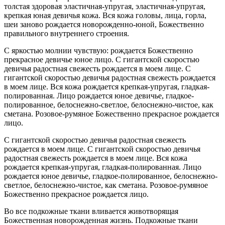
толстая здоровая эластичная-упругая, эластичная-упругая,
крепкая юная девичья кожа. Вся кожа головы, лица, горла,
шеи заново рождается новорожденно-юной, Божественно
правильного внутреннего строения.
С яркостью молнии чувствую: рождается Божественно
прекрасное девичье юное лицо. С гигантской скоростью
девичья радостная свежесть рождается в моем лице. С
гигантской скоростью девичья радостная свежесть рождается
в моем лице. Вся кожа рождается крепкая-упругая, гладкая-
полированная. Лицо рождается юное девичье, гладкое-
полированное, белоснежно-светлое, белоснежно-чистое, как
сметана. Розовое-румяное Божественно прекрасное рождается
лицо.
С гигантской скоростью девичья радостная свежесть
рождается в моем лице. С гигантской скоростью девичья
радостная свежесть рождается в моем лице. Вся кожа
рождается крепкая-упругая, гладкая-полированная. Лицо
рождается юное девичье, гладкое-полированное, белоснежно-
светлое, белоснежно-чистое, как сметана. Розовое-румяное
Божественно прекрасное рождается лицо.
Во все подкожные ткани вливается животворящая
Божественная новорожденная жизнь. Подкожные ткани