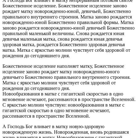
А Господь Бог вливает в матку непрерывным потоком святое
Божественное исцеление. Божественное исцеление заново
рождает матку новорожденно-юной, девичьей, Божественно
правильного внутреннего строения. Матка заново рождается
новорожденно-юной Божественно правильной формы. Матка
заново рождается новорожденно-юной девичьей Божественно
правильной маленькой величины. Снова рождается юная
девичья маленькая матка, снова рождается юная девичья
здоровая матка, рождается Божественно здоровая девичья
матка. Матка с яркостью молнии чувствует себя здоровой от
рождения до сегодняшнего дня.
Божественное исцеление наполняет матку, Божественное
исцеление заново рождает матку новорожденно-юного
девичьего Божественно правильного внутреннего строения.
Матка с яркостью молнии чувствует себя здоровой от
рождения до сегодняшнего дня.
Новообразования в матке с гигантской скоростью в одно
мгновение исчезают, рассеиваются в пространстве Вселенной.
С яркостью молнии чувствую: новообразования в матке с
гигантской скоростью в одно мгновение исчезают,
рассеиваются в пространстве Вселенной.
А Господь Бог вливает в матку новую-здоровую
новорожденную жизнь. Новорожденная, вновь родившаяся
жизнь вливается в матку. Новообразование с гигантской