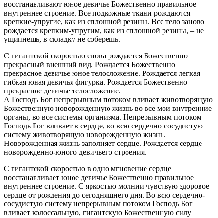
восстанавливают юное девичье Божественно правильное
внутреннее строение. Все подкожные ткани рождаются
крепкие-упругие, как из сплошной резины. Все тело заново
рождается крепким-упругим, как из сплошной резины, – не
ущипнешь, в складку не соберешь.
С гигантской скоростью снова рождается Божественно
прекрасный внешний вид. Рождается Божественно
прекрасное девичье юное телосложение. Рождается легкая
гибкая юная девичья фигурка. Рождается Божественно
прекрасное девичье телосложение.
А Господь Бог непрерывным потоком вливает животворящую
Божественную новорожденную жизнь во все мои внутренние
органы, во все системы организма. Непрерывным потоком
Господь Бог вливает в сердце, во всю сердечно-сосудистую
систему животворящую новорожденную жизнь.
Новорожденная жизнь заполняет сердце. Рождается сердце
новорожденно-юного девичьего строения.
С гигантской скоростью в одно мгновение сердце
восстанавливает юное девичье Божественно правильное
внутреннее строение. С яркостью молнии чувствую здоровое
сердце от рождения до сегодняшнего дня. Во всю сердечно-
сосудистую систему непрерывным потоком Господь Бог
вливает колоссальную, гигантскую Божественную силу