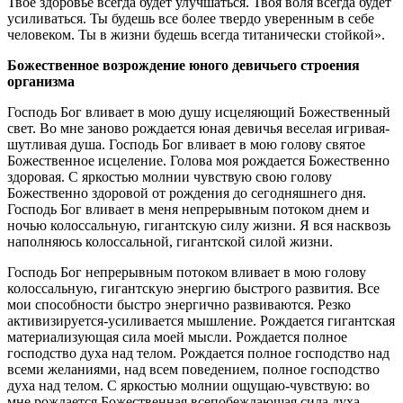
Твое здоровье всегда будет улучшаться. Твоя воля всегда будет
усиливаться. Ты будешь все более твердо уверенным в себе
человеком. Ты в жизни будешь всегда титанически стойкой».
Божественное возрождение юного девичьего строения
организма
Господь Бог вливает в мою душу исцеляющий Божественный
свет. Во мне заново рождается юная девичья веселая игривая-
шутливая душа. Господь Бог вливает в мою голову святое
Божественное исцеление. Голова моя рождается Божественно
здоровая. С яркостью молнии чувствую свою голову
Божественно здоровой от рождения до сегодняшнего дня.
Господь Бог вливает в меня непрерывным потоком днем и
ночью колоссальную, гигантскую силу жизни. Я вся насквозь
наполняюсь колоссальной, гигантской силой жизни.
Господь Бог непрерывным потоком вливает в мою голову
колоссальную, гигантскую энергию быстрого развития. Все
мои способности быстро энергично развиваются. Резко
активизируется-усиливается мышление. Рождается гигантская
материализующая сила моей мысли. Рождается полное
господство духа над телом. Рождается полное господство над
всеми желаниями, над всем поведением, полное господство
духа над телом. С яркостью молнии ощущаю-чувствую: во
мне рождается Божественная всепобеждающая сила духа,