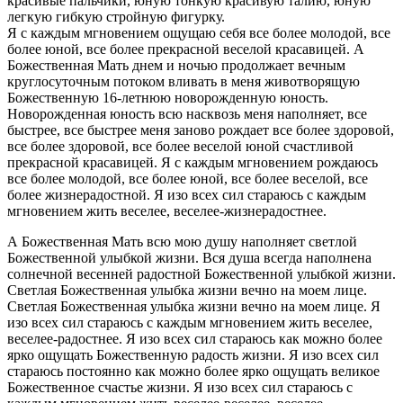
красивые пальчики, юную тонкую красивую талию, юную
легкую гибкую стройную фигурку.
Я с каждым мгновением ощущаю себя все более молодой, все
более юной, все более прекрасной веселой красавицей. А
Божественная Мать днем и ночью продолжает вечным
круглосуточным потоком вливать в меня животворящую
Божественную 16-летнюю новорожденную юность.
Новорожденная юность всю насквозь меня наполняет, все
быстрее, все быстрее меня заново рождает все более здоровой,
все более здоровой, все более веселой юной счастливой
прекрасной красавицей. Я с каждым мгновением рождаюсь
все более молодой, все более юной, все более веселой, все
более жизнерадостной. Я изо всех сил стараюсь с каждым
мгновением жить веселее, веселее-жизнерадостнее.
А Божественная Мать всю мою душу наполняет светлой
Божественной улыбкой жизни. Вся душа всегда наполнена
солнечной весенней радостной Божественной улыбкой жизни.
Светлая Божественная улыбка жизни вечно на моем лице.
Светлая Божественная улыбка жизни вечно на моем лице. Я
изо всех сил стараюсь с каждым мгновением жить веселее,
веселее-радостнее. Я изо всех сил стараюсь как можно более
ярко ощущать Божественную радость жизни. Я изо всех сил
стараюсь постоянно как можно более ярко ощущать великое
Божественное счастье жизни. Я изо всех сил стараюсь с