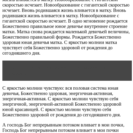
скоростью исчезает. Новообразование с гигантской скоростью
исчезает. Вновь родившаяся жизнь вливается в матку. Вновь
родившаяся жизнь вливается в матку. Новообразование с
гигантской скоростью исчезает. В одно мгновение рождается
Божественно правильное юное девичье внутреннее строение
матки. Матка снова рождается маленькой девичьей величины,
Божественно правильной формы. Рождается Божественно
здоровая юная девичья матка. С яркостью молнии матка
чувствует себя Божественно здоровой от рождения до
сегодняшнего дня.
Читать статью
Чем полезен танец живота для
здоровья?
С яркостью молнии чувствую: вся половая система юная
девичья, Божественно здоровая, энергичная-активная,
энергичная-активная. С яркостью молнии чувствую себя
энергичной, энергичной-активной Божественно здоровой
юной красавицей. С яркостью молнии чувствую себя
Божественно здоровой от рождения до сегодняшнего дня.
А господь Бог непрерывным потоком вливает в мои почки,
Господь Бог непрерывным потоком вливает в мои почки