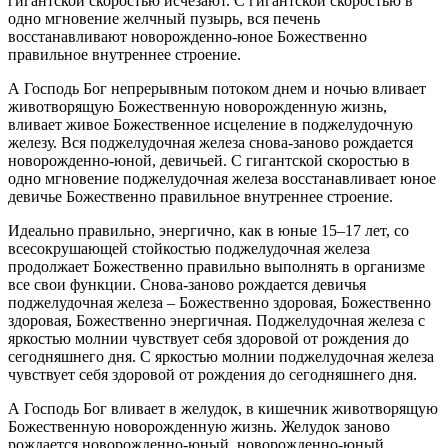
гигантской скоростью исчезают. С гигантской скоростью в
одно мгновение желчный пузырь, вся печень
восстанавливают новорожденно-юное Божественно
правильное внутреннее строение.
А Господь Бог непрерывным потоком днем и ночью вливает
животворящую Божественную новорожденную жизнь,
вливает живое Божественное исцеление в поджелудочную
железу. Вся поджелудочная железа снова-заново рождается
новорожденно-юной, девичьей. С гигантской скоростью в
одно мгновение поджелудочная железа восстанавливает юное
девичье Божественно правильное внутреннее строение.
Идеально правильно, энергично, как в юные 15–17 лет, со
всесокрушающей стойкостью поджелудочная железа
продолжает Божественно правильно выполнять в организме
все свои функции. Снова-заново рождается девичья
поджелудочная железа – Божественно здоровая, Божественно
здоровая, Божественно энергичная. Поджелудочная железа с
яркостью молнии чувствует себя здоровой от рождения до
сегодняшнего дня. С яркостью молнии поджелудочная железа
чувствует себя здоровой от рождения до сегодняшнего дня.
А Господь Бог вливает в желудок, в кишечник животворящую
Божественную новорожденную жизнь. Желудок заново
рождается новорожденно-юный, новорожденно-юный,