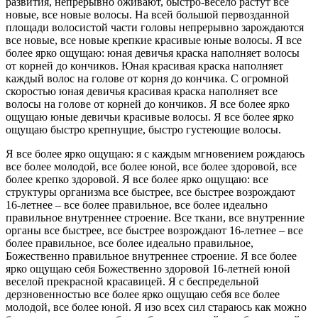
развития, непрерывно оживают, быстро-весело растут все
новые, все новые волосы. На всей большой первозданной
площади волосистой части головы непрерывно зарождаются
все новые, все новые крепкие красивые юные волосы. Я все
более ярко ощущаю: юная девичья краска наполняет волосы
от корней до кончиков. Юная красивая краска наполняет
каждый волос на голове от корня до кончика. С огромной
скоростью юная девичья красивая краска наполняет все
волосы на голове от корней до кончиков. Я все более ярко
ощущаю юные девичьи красивые волосы. Я все более ярко
ощущаю быстро крепнущие, быстро густеющие волосы.
Я все более ярко ощущаю: я с каждым мгновением рождаюсь
все более молодой, все более юной, все более здоровой, все
более крепко здоровой. Я все более ярко ощущаю: все
структуры организма все быстрее, все быстрее возрождают
16-летнее – все более правильное, все более идеально
правильное внутреннее строение. Все ткани, все внутренние
органы все быстрее, все быстрее возрождают 16-летнее – все
более правильное, все более идеально правильное,
Божественно правильное внутреннее строение. Я все более
ярко ощущаю себя Божественно здоровой 16-летней юной
веселой прекрасной красавицей. Я с беспредельной
дерзновенностью все более ярко ощущаю себя все более
молодой, все более юной. Я изо всех сил стараюсь как можно