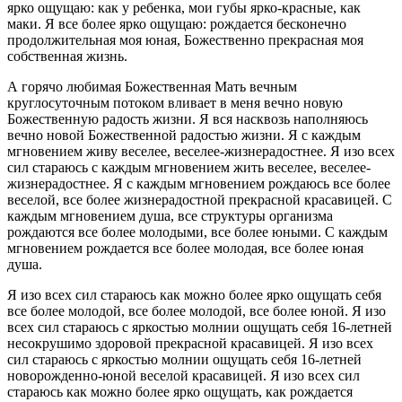
ярко ощущаю: как у ребенка, мои губы ярко-красные, как
маки. Я все более ярко ощущаю: рождается бесконечно
продолжительная моя юная, Божественно прекрасная моя
собственная жизнь.
А горячо любимая Божественная Мать вечным
круглосуточным потоком вливает в меня вечно новую
Божественную радость жизни. Я вся насквозь наполняюсь
вечно новой Божественной радостью жизни. Я с каждым
мгновением живу веселее, веселее-жизнерадостнее. Я изо всех
сил стараюсь с каждым мгновением жить веселее, веселее-
жизнерадостнее. Я с каждым мгновением рождаюсь все более
веселой, все более жизнерадостной прекрасной красавицей. С
каждым мгновением душа, все структуры организма
рождаются все более молодыми, все более юными. С каждым
мгновением рождается все более молодая, все более юная
душа.
Я изо всех сил стараюсь как можно более ярко ощущать себя
все более молодой, все более молодой, все более юной. Я изо
всех сил стараюсь с яркостью молнии ощущать себя 16-летней
несокрушимо здоровой прекрасной красавицей. Я изо всех
сил стараюсь с яркостью молнии ощущать себя 16-летней
новорожденно-юной веселой красавицей. Я изо всех сил
стараюсь как можно более ярко ощущать, как рождается