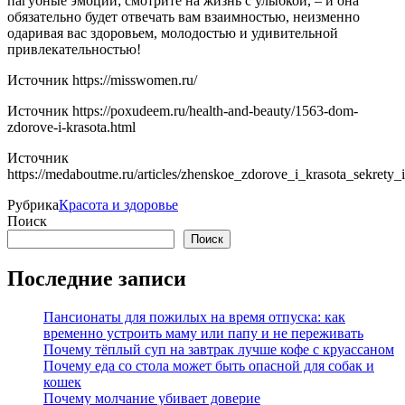
пагубные эмоции; смотрите на жизнь с улыбкой, – и она
обязательно будет отвечать вам взаимностью, неизменно
одаривая вас здоровьем, молодостью и удивительной
привлекательностью!
Источник
https://misswomen.ru/
Источник
https://poxudeem.ru/health-and-beauty/1563-dom-
zdorove-i-krasota.html
Источник
https://medaboutme.ru/articles/zhenskoe_zdorove_i_krasota_sekrety_i
Рубрика
Красота и здоровье
Поиск
Поиск
Последние записи
Пансионаты для пожилых на время отпуска: как
временно устроить маму или папу и не переживать
Почему тёплый суп на завтрак лучше кофе с круассаном
Почему еда со стола может быть опасной для собак и
кошек
Почему молчание убивает доверие