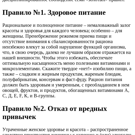
Правило №1. Здоровое питание
Рациональное и полноценное питание – немаловажный залог
красоты и здоровья для каждого человека; особенно – для
женщины. Пренебрежение режимом приема пищи и
отсутствие внимания к сбалансированности рациона
неизбежно влекут за собой нарушение функций организма,
что, в свою очередь, далеко не лучшим образом отражается на
нашей внешности. Чтобы этого избежать, обеспечьте
оптимальную насыщенность меню полезными витаминами и
микроэлементами. Скажите твердое «нет!» изобилию пищи, а
также – сладким и жирным продуктам, жареным блюдам,
полуфабрикатам, консервам и фаст-фуду. Рацион питания
должен быть здоровым и умеренным, с преобладанием в нем
овощей, фруктов, и продуктов, обогащенных витаминами А,
С, Д, Е, F, К, и В-группы.
Правило №2. Отказ от вредных
привычек
Утраченные женское здоровье и красота – распространенное
следствие пристрастия женщины к курению и (или) алкоголю.