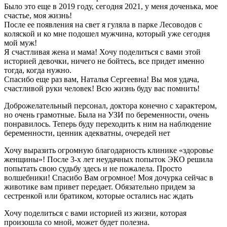
Было это еще в 2019 году, сегодня 2021, у меня доченька, мое
счастье, моя жизнь!
После ее появления на свет я гуляла в парке Лесоводов с
коляской и ко мне подошел мужчина, который уже сегодня
мой муж!
Я счастливая жена и мама! Хочу поделиться с вами этой
историей девочки, ничего не бойтесь, все придет именно
тогда, когда нужно.
Спасибо еще раз вам, Наталья Сергеевна! Вы моя удача,
счастливой руки человек! Всю жизнь буду вас помнить!
Доброжелательный персонал, доктора конечно с характером,
но очень грамотные. Была на УЗИ по беременности, очень
понравилось. Теперь буду переходить к ним на наблюдение
беременности, ценник адекватны, очередей нет
Хочу выразить огромную благодарность клинике «здоровье
женщины»! После 3-х лет неудачных попыток ЭКО решила
попытать свою судьбу здесь и не пожалела. Просто
волшебники! Спасибо Вам огромное! Моя дочурка сейчас в
животике вам привет передает. Обязательно придем за
сестренкой или братиком, которые остались нас ждать
Хочу поделиться с вами историей из жизни, которая
произошла со мной, может будет полезна.