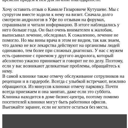
Хочу оставить отзыв о Камиле Гизаровиче Кутушеве. Мы с
супругом вместе ходили к нему на визит. Сначала долго
смотрели андрологов в Уфе по отзывам на форумах,
спрашивали и читали информацию. В итоге наблюдались у
него больше года. Он был очень внимателен к жалобам,
выписывал лечение, обследовал. К сожалению, лечение не
помогло. Но мы вины врача в этом не видим, так как знаем,
что далеко не все лекарства действуют на организмы людей
одинаково, тем более при сложных диагнозах. У нас с мужем
есть сравнение с приемом у другого андролога, который
абсолютно ужасно принимает и говорит не по делу. Поэтому,
если у вас возникают деликатные проблемы, обращайтесь к
нему.
В самой клинике также отмечу обслуживание сотрулников на
рецепции и в гардеробе. Всегда с улыбкой встречают, вежливо
обращаются. Из минусов клиники отмечу парковку. Почти
всегда приезжаем и она занятап, даже если это суббота.
Клиника находится в доме бизнес-центра, поэтому помимо
посетителей клиники могут быть работники офисов.
Выезжайте заранее, если не хотите остаться без места.
Читать статью
Запись к врачу в клинику в Здоровье
женщины