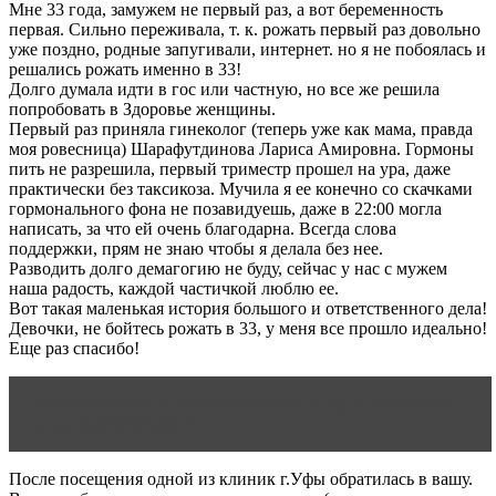
Мне 33 года, замужем не первый раз, а вот беременность
первая. Сильно переживала, т. к. рожать первый раз довольно
уже поздно, родные запугивали, интернет. но я не побоялась и
решались рожать именно в 33!
Долго думала идти в гос или частную, но все же решила
попробовать в Здоровье женщины.
Первый раз приняла гинеколог (теперь уже как мама, правда
моя ровесница) Шарафутдинова Лариса Амировна. Гормоны
пить не разрешила, первый триместр прошел на ура, даже
практически без таксикоза. Мучила я ее конечно со скачками
гормонального фона не позавидуешь, даже в 22:00 могла
написать, за что ей очень благодарна. Всегда слова
поддержки, прям не знаю чтобы я делала без нее.
Разводить долго демагогию не буду, сейчас у нас с мужем
наша радость, каждой частичкой люблю ее.
Вот такая маленькая история большого и ответственного дела!
Девочки, не бойтесь рожать в 33, у меня все прошло идеально!
Еще раз спасибо!
Читать статью
Как беременность и роды влияют на
организм женщины?
После посещения одной из клиник г.Уфы обратилась в вашу.