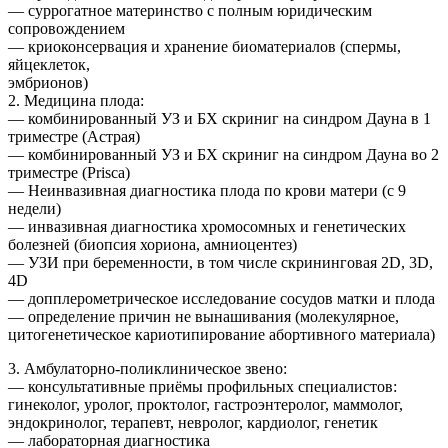
— суррогатное материнство с полным юридическим
сопровождением
— криоконсервация и хранение биоматериалов (спермы,
яйцеклеток,
эмбрионов)
2. Медицина плода:
— комбинированный УЗ и БХ скриниг на синдром Дауна в 1
триместре (Астрая)
— комбинированный УЗ и БХ скриниг на синдром Дауна во 2
триместре (Prisca)
— Неинвазивная диагностика плода по крови матери (с 9
недели)
— инвазивная диагностика хромосомных и генетических
болезней (биопсия хориона, амниоцентез)
— УЗИ при беременности, в том числе скрининговая 2D, 3D,
4D
— допплерометрическое исследование сосудов матки и плода
— определение причин не вынашивания (молекулярное,
цитогенетическое кариотипирование абортивного материала)
3. Амбулаторно-поликлиническое звено:
— консультативные приёмы профильных специалистов:
гинеколог, уролог, проктолог, гастроэнтеролог, маммолог,
эндокринолог, терапевт, невролог, кардиолог, генетик
— лабораторная диагностика