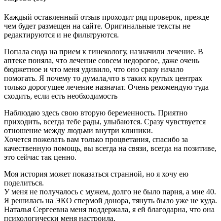
Каждый оставленный отзыв проходит ряд проверок, прежде
чем будет размещен на сайте. Оригинальные тексты не
редактируются и не фильтруются.
Попала сюда на прием к гинекологу, назначили лечение. В
аптеке поняла, что лечение совсем недорогое, даже очень
бюджетное и что меня удивило, что оно сразу начало
помогать. Я почему то думала,что в таких крутых центрах
только дорогущее лечение назначат. Очень рекомендую туда
сходить, если есть необходимость
Наблюдаю здесь свою вторую беременность. Приятно
приходить, всегда тебе рады, улыбаются. Сразу чувствуется
отношение между людьми внутри клиники.
Хочется пожелать вам только процветания, спасибо за
качественную помощь, вы всегда на связи, всегда на позитиве,
это сейчас так ценно.
Моя история может показаться странной, но я хочу ею
поделиться.
У меня не получалось с мужем, долго не было парня, а мне 40.
Я решилась на ЭКО спермой донора, тянуть было уже не куда.
Наталья Сергеевна меня поддержала, я ей благодарна, что она
психологически меня настроила.