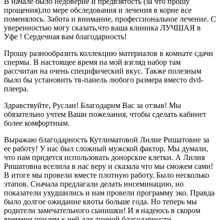
В начале было недоверие и предвзятость (за что прошу
прощения),по мере обследования и лечения в корне все
поменялось. Забота и внимание, профессиональное лечение. С
уверенностью могу сказать,что ваша клиника ЛУЧШАЯ в
Уфе ! Сердечная вам благодарность!
Прошу разнообразить коллекцию материалов в комнате сдачи
спермы. В настоящее время на мой взгляд набор там
рассчитан на очень специфический вкус. Также полезным
было бы установить тв-панель любого размера вместо dvd-
плеера.
Здравствуйте, Руслан! Благодарим Вас за отзыв! Мы
обязательно учтем Ваши пожелания, чтобы сделать кабинет
более комфортным.
Выражаю благодарность Кутлиматовой Лилие Ришатовне за
ее работу! У нас был сложный мужской фактор. Мы думали,
что нам придется использовать донорские клетки. А Лилия
Ришатовна вселила в нас веру и сказала что мы сможем сами!
В итоге мы провели вместе плотную работу. Было несколько
этапов. Сначала предлагали делать инсеминацию, но
показатели ухудшились и нам провели программу эко. Правда
было долгое ожидание квоты больше года. Но теперь мы
родители замечательного сынишки! И я надеюсь в скором
времени придем к ней для личной благодарности.