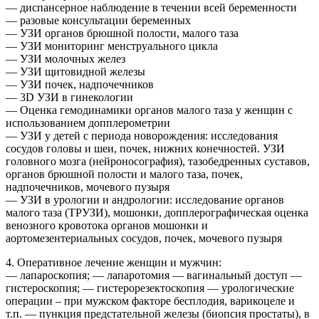
— диспансерное наблюдение в течении всей беременности
— разовые консультации беременных
— УЗИ органов брюшной полости, малого таза
— УЗИ мониторинг менструального цикла
— УЗИ молочных желез
— УЗИ щитовидной железы
— УЗИ почек, надпочечников
— 3D УЗИ в гинекологии
— Оценка гемодинамики органов малого таза у женщин с
использованием допплерометрии
— УЗИ у детей с периода новорождения: исследования
сосудов головы и шеи, почек, нижних конечностей. УЗИ
головного мозга (нейроносография), тазобедренных суставов,
органов брюшной полости и малого таза, почек,
надпочечников, мочевого пузыря
— УЗИ в урологии и андрологии: исследование органов
малого таза (ТРУЗИ), мошонки, допплерографическая оценка
венозного кровотока органов мошонки и
аортомезентериальных сосудов, почек, мочевого пузыря
4. Оперативное лечение женщин и мужчин:
— лапароскопия; — лапаротомия — вагинальный доступ —
гистероскопия; — гистерорезектоскопия — урологические
операции – при мужском факторе бесплодия, варикоцеле и
т.п. — пункция предстательной железы (биопсия простаты), в