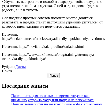
· Улучшить настроение и полюбить зарядку, чтобы похудеть, с
утра поможет любимая музыка. С ней и тренировка будет в
радость, а не в тягость.
Соблюдение простых советов поможет быстро добиться
результата, а зарядка станет настоящим утренним ритуалом, от
которого впоследствии не получится отказаться.
Источник
https://medaboutme.ru/articles/zaryadka_dlya_pokhudeniya_v_domas
Источник
https://mcvita.ru/kak_pravilno/zariadka.html
Источник
https://www.ddxfitness.ru/blog/training/utrennyaya-
trenirovka-dlya-pokhudeniya/
Рубрика
Диеты
Поиск
Поиск
Последние записи
Пансионаты для пожилых на время отпуска: как
временно устроить маму или папу и не переживать
Почему тёплый суп на завтрак лучше кофе с круассаном