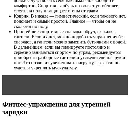
должны чувствовать себя максимально свободно и
комфортно. Спортивная обувь позволяет устойчивее
стоять на полу и защищает стопы от травм.
Коврик. В идеале — гимнастический, если такового нет,
подойдет и самый простой. Главное — чтобы он не
скользил по полу.
Простейшие спортивные снаряды: обруч, скакалка,
гантели. Если их нет, можно подобрать упражнения без
снарядов, а гантели можно заменить бутылками с водой.
В дальнейшем, если вы планируете постоянно и
серьезно заниматься спортом по утрам, рекомендуется
приобрести разборные гантели и утяжелители для рук и
ног. Это позволит увеличивать нагрузку, эффективно
худеть и укреплять мускулатуру.
Читать статью
Тренировка в зале для похудения:
советы поклонницам фитнеса
Фитнес-упражнения для утренней
зарядки