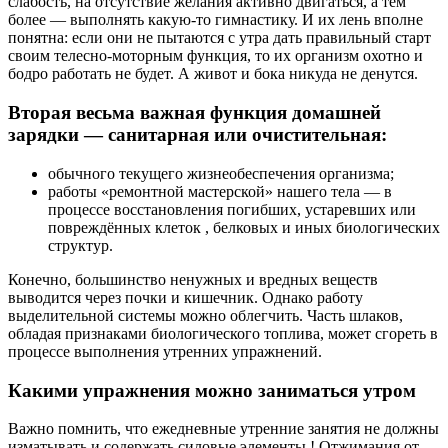
слабость, на отсутствие желания активно двигаться, а тем
более — выполнять какую-то гимнастику. И их лень вполне
понятна: если они не пытаются с утра дать правильный старт
своим телесно-моторным функция, то их организм охотно и
бодро работать не будет. А живот и бока никуда не денутся.
Вторая весьма важная функция домашней
зарядки — санитарная или очистительная:
обычного текущего жизнеобеспечения организма;
работы «ремонтной мастерской» нашего тела — в
процессе восстановления погибших, устаревших или
повреждённых клеток , белковых и иных биологических
структур.
Конечно, большинство ненужных и вредных веществ
выводится через почки и кишечник. Однако работу
выделительной системы можно облегчить. Часть шлаков,
обладая признаками биологического топлива, может сгореть в
процессе выполнения утренних упражнений.
Какими упражнения можно заниматься утром
Важно помнить, что ежедневные утренние занятия не должны
изматывать и содержать силовые элементы ! Отжимания от