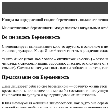
Читать статью
Влияние отрицательного резуса на берем
Иногда на определенной стадии беременность подавляет женщ
Множественные беременности могут являться визуальным отоб
Во сне видеть Беременность
Символизирует вынашивание кого-то другого, в основном в нег
то иного, чуждого. Когда Ин-се* хочет сказать о рождении ожи
*Онто Ин-се (итал. In-S? ontico – онтическое «в-себе») – ба
человека к самореализации, здоровью, счастью, отклонение от
смысле). Символ может указывать или на заболевания тела, или
Предсказание сна Беременность
Дама лицезреет себя во сне беременной — брачную жизнь этой д
время малость поопытнее, она могла бы составить и наилучшую
как похожи на супруга и вундеркиндами их не назовешь.
Юная незамужняя женщина лицезреет сон, как будто она береме
которой можно выйти только с позором; в прежние времена за т