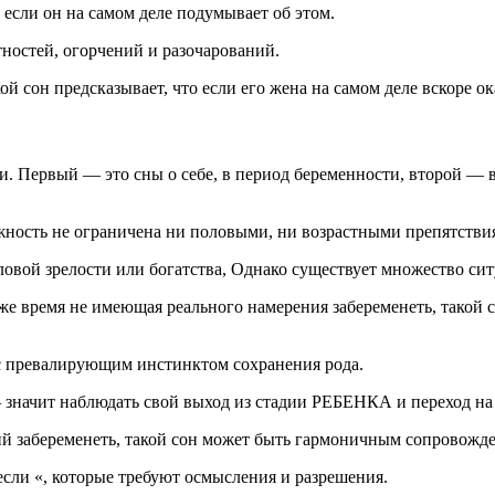
если он на самом деле подумывает об этом.
тностей, огорчений и разочарований.
ой сон предсказывает, что если его жена на самом деле вскоре о
и. Первый — это сны о себе, в период беременности, второй 
жность не ограничена ни половыми, ни возрастными препятстви
ловой зрелости или богатства, Однако существует множество си
е время не имеющая реального намерения забеременеть, такой 
 превалирующим инстинктом сохранения рода.
 значит наблюдать свой выход из стадии РЕБЕНКА и переход на
ий забеременеть, такой сон может быть гармоничным сопровожд
если «, которые требуют осмысления и разрешения.