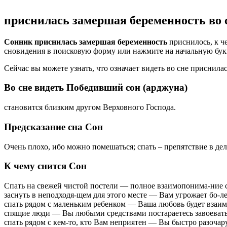
приснилась замершая беременность во 
Сонник приснилась замершая беременность
приснилось, к ч
сновидения в поисковую форму или нажмите на начальную букву
Сейчас вы можете узнать, что означает видеть во сне приснил
Во сне видеть Победивший сон (арджуна)
становится близким другом Верховного Господа.
Предсказание сна Сон
Очень плохо, ибо можно помешаться; спать – препятствие в делах
К чему снится Сон
Спать на свежей чистой постели — полное взаимопонима-ние 
заснуть в неподходя-щем для этого месте — Вам угрожает бо-ле
спать рядом с маленьким ребенком — Ваша любовь будет взаим
спящие люди — Вы любыми средствами постараетесь завоевать
спать рядом с кем-то, кто Вам неприятен — Вы быстро разочару