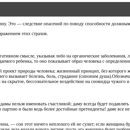
енность и роды
ину. Это — следствие опасений по поводу способности должны
ражением этих страхов.
ативном смысле, указывая либо на органические заболевания, ли
даемого ребенка, то оно показывает образ человека с определен
зовый проект природы человека; жизненный принцип, без которог
 него вызывает болезнь, боль, страдание (синоним душа).Обознач
 на скрытое, бессознательное воздействие на сновидца чужого и
амы нельзя именовать счастливой; даму всегда будет подавлять и
 партию и были ведь более достойные претенденты! даме все не 
нна, — сон этот ничего неплохого ей не сулит; если женщина бу
акие дела мазали ворота дегтем; пусть эта женщина будет разбор