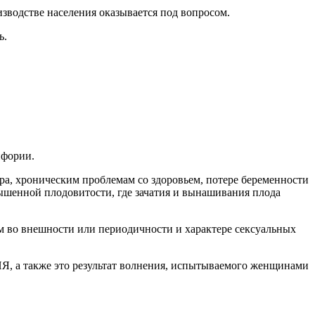
изводстве населения оказывается под вопросом.
ь.
йфории.
ра, хроническим проблемам со здоровьем, потере беременности
вышенной плодовитости, где зачатия и вынашивания плода
ем во внешности или периодичности и характере сексуальных
, а также это результат волнения, испытываемого женщинами