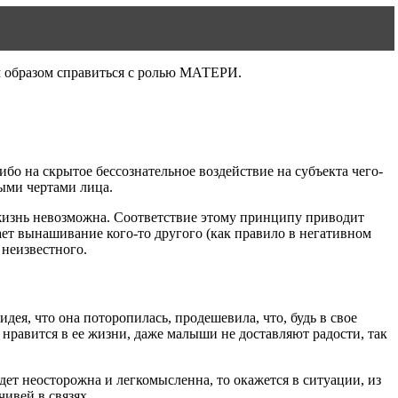
м образом справиться с ролью МАТЕРИ.
бо на скрытое бессознательное воздействие на субъекта чего-
ными чертами лица.
о жизнь невозможна. Соответствие этому принципу приводит
ает вынашивание кого-то другого (как правило в негативном
 неизвестного.
дея, что она поторопилась, продешевила, что, будь в свое
нравится в ее жизни, даже малыши не доставляют радости, так
дет неосторожна и легкомысленна, то окажется в ситуации, из
чивей в связях.