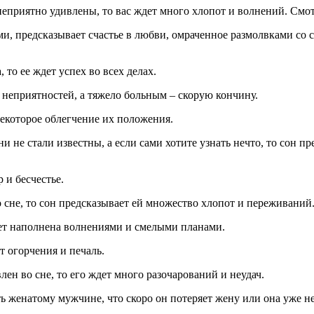
еприятно удивлены, то вас ждет много хлопот и волнений. Смот
и, предсказывает счастье в любви, омраченное размолвками со
то ее ждет успех во всех делах.
 неприятностей, а тяжело больным – скорую кончину.
некоторое облегчение их положения.
они не стали известны, а если сами хотите узнать нечто, то сон 
 и бесчестье.
 сне, то сон предсказывает ей множество хлопот и переживаний
дет наполнена волнениями и смелыми планами.
т огорчения и печаль.
ен во сне, то его ждет много разочарований и неудач.
 женатому мужчине, что скоро он потеряет жену или она уже не