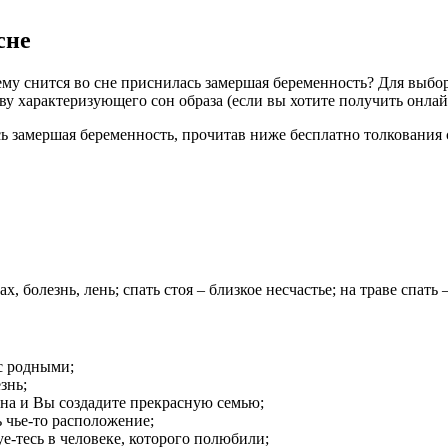
сне
ему снится во сне приснилась замершая беременность? Для выбор
 характеризующего сон образа (если вы хотите получить онлайн
ась замершая беременность, прочитав ниже бесплатно толкования
, болезнь, лень; спать стоя – близкое несчастье; на траве спать 
с родными;
знь;
на и Вы создадите прекрасную семью;
 чье-то расположение;
е-тесь в человеке, которого полюбили;