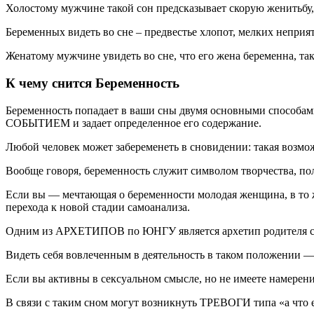
Холостому мужчине такой сон предсказывает скорую женитьбу, 
Беременных видеть во сне – предвестье хлопот, мелких неприя
Женатому мужчине увидеть во сне, что его жена беременна, так
К чему снится Беременность
Беременность попадает в ваши сны двумя основными способам
СОБЫТИЕМ и задает определенное его содержание.
Любой человек может забеременеть в сновидении: такая возмо
Вообще говоря, беременность служит символом творчества, по
Если вы — мечтающая о беременности молодая женщина, в то ж
перехода к новой стадии самоанализа.
Одним из АРХЕТИПОВ по ЮНГУ является архетип родителя с
Видеть себя вовлеченным в деятельность в таком положении —
Если вы активны в сексуальном смысле, но не имеете намерен
В связи с таким сном могут возникнуть ТРЕВОГИ типа «а что 