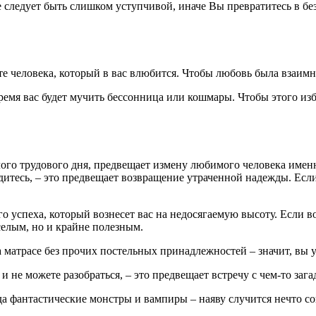
следует быть слишком уступчивой, иначе Вы превратитесь в без
те человека, который в вас влюбится. Чтобы любовь была взаимн
емя вас будет мучить бессонница или кошмары. Чтобы этого избе
елого трудового дня, предвещает измену любимого человека имен
одитесь, – это предвещает возвращение утраченной надежды. Если
о успеха, который вознесет вас на недосягаемую высоту. Если в
селым, но и крайне полезным.
на матрасе без прочих постельных принадлежностей – значит, вы
 и не можете разобраться, – это предвещает встречу с чем-то з
да фантастические монстры и вампиры – наяву случится нечто с