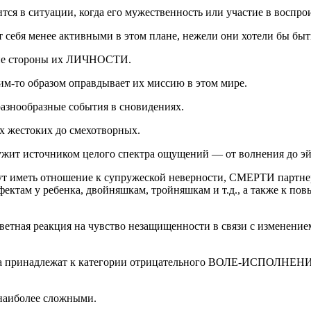
тся в ситуации, когда его мужественность или участие в воспро
 себя менее активными в этом плане, нежели они хотели бы быт
ские стороны их ЛИЧНОСТИ.
им-то образом оправдывает их миссию в этом мире.
разнообразные события в сновидениях.
ых жестоких до смехотворных.
лужит источником целого спектра ощущений — от волнения до э
гут иметь отношение к супружеской неверности, СМЕРТИ партне
ектам у ребенка, двойняшкам, тройняшкам и т.д., а также к по
тветная реакция на чувство незащищенности в связи с изменени
нка принадлежат к категории отрицательного ВОЛЕ-ИСПОЛНЕНИЯ
 наиболее сложными.