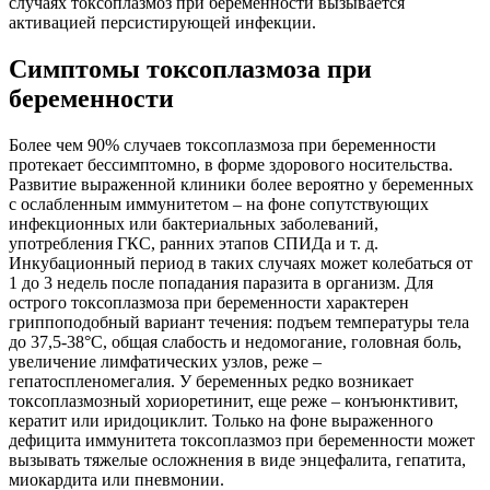
случаях токсоплазмоз при беременности вызывается
активацией персистирующей инфекции.
Симптомы токсоплазмоза при
беременности
Более чем 90% случаев токсоплазмоза при беременности
протекает бессимптомно, в форме здорового носительства.
Развитие выраженной клиники более вероятно у беременных
с ослабленным иммунитетом – на фоне сопутствующих
инфекционных или бактериальных заболеваний,
употребления ГКС, ранних этапов СПИДа и т. д.
Инкубационный период в таких случаях может колебаться от
1 до 3 недель после попадания паразита в организм. Для
острого токсоплазмоза при беременности характерен
гриппоподобный вариант течения: подъем температуры тела
до 37,5-38°C, общая слабость и недомогание, головная боль,
увеличение лимфатических узлов, реже –
гепатоспленомегалия. У беременных редко возникает
токсоплазмозный хориоретинит, еще реже – конъюнктивит,
кератит или иридоциклит. Только на фоне выраженного
дефицита иммунитета токсоплазмоз при беременности может
вызывать тяжелые осложнения в виде энцефалита, гепатита,
миокардита или пневмонии.