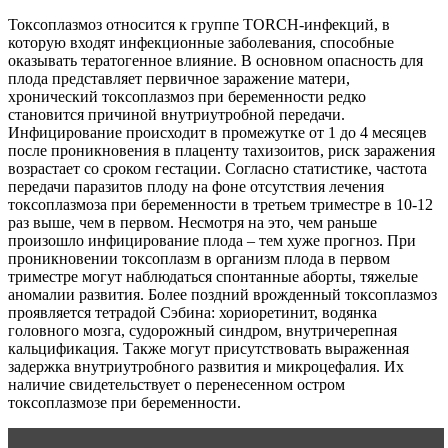
Токсоплазмоз относится к группе TORCH-инфекций, в
которую входят инфекционные заболевания, способные
оказывать тератогенное влияние. В основном опасность для
плода представляет первичное заражение матери,
хронический токсоплазмоз при беременности редко
становится причиной внутриутробной передачи.
Инфицирование происходит в промежутке от 1 до 4 месяцев
после проникновения в плаценту тахизоитов, риск заражения
возрастает со сроком гестации. Согласно статистике, частота
передачи паразитов плоду на фоне отсутствия лечения
токсоплазмоза при беременности в третьем триместре в 10-12
раз выше, чем в первом. Несмотря на это, чем раньше
произошло инфицирование плода – тем хуже прогноз. При
проникновении токсоплазм в организм плода в первом
триместре могут наблюдаться спонтанные аборты, тяжелые
аномалии развития. Более поздний врожденный токсоплазмоз
проявляется тетрадой Сэбина: хориоретинит, водянка
головного мозга, судорожный синдром, внутричерепная
кальцификация. Также могут присутствовать выраженная
задержка внутриутробного развития и микроцефалия. Их
наличие свидетельствует о перенесенном остром
токсоплазмозе при беременности.