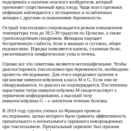
подозревать о наличии опасного возбудителя, который
причиняет существенный вред плоду. Чаще всего признаки
инфекции наблюдаются у истощенных и ослабленных
женщин с другими осложнениями беременности.
Острый токсоплазмоз сопровождается резким повышением
температуры тела до 38,5-39 градусов по Цельсию, а также
гриппоподобным синдромом. Женщина ощущает
беспричинную слабость, боли в мышцах и суставах, общее
недомогание. Изредка появляются кашель, головные боли,
увеличиваются лимфатические узлы и печень.
Однако все эти симптомы являются неспецифичными. Чтобы
диагностировать токсоплазмоз при беременности, необходимо
провести обследование. Для этого определяют наличие в
организме иммуноглобулинов класса M и G. Если они не
обнаруживаются, то диагноз не подтверждается. Постепенное
нарастание титра иммуноглобулина M свидетельствует о
первичном инфицировании, а высокий титр
иммуноглобулина G – о латентном течении болезни.
В 2019 году группа ученых из Франции провела
исследование, целью которого было сравнить эффективность
пренатального и неонатального скрининга новорожденных
при токсоплазмозе. Пренатальный скрининг был признан