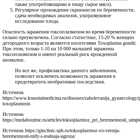
также употребляющими в пищу сырое мясо).
Регулярное прохождение скринингов по беременности,
сдача необходимых анализов, ультразвуковое
исследование плода.
Опасность заражения токсоплазмозом во время беременности
сильно преувеличена. Согласно статистике, 15-20 % женщин
детородного возраста являются носителями Toxoplasma gondii.
При этом, только 1-10 на 10 000 малышей заражены
токсоплазмозом и имеют реальный риск врожденной
аномалии.
Но все же, профилактика данного заболевания,
позволит исключить возможность заражения и
предотвратить необратимые последствия.
Источник
https://www.krasotaimedicina.ru/diseases/zabolevanija_gynaecology/
toxoplasmosis
Источник
https://medaboutme.ru/articles/toksoplazmoz_pri_beremennosti_simp
Источник
https://ginclinic-spb.ru/toksoplazmoz-vo-vremja-
beremennosti-mify-i-realnaja-ugroza/