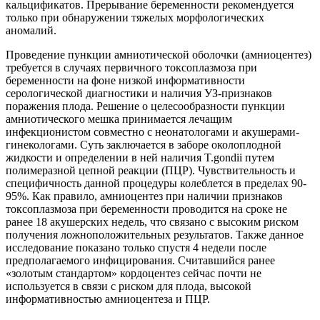
кальцификатов. Прерывание беременности рекомендуется
только при обнаружении тяжелых морфологических
аномалий.
Проведение пункции амниотической оболочки (амниоцентез)
требуется в случаях первичного токсоплазмоза при
беременности на фоне низкой информативности
серологической диагностики и наличия УЗ-признаков
поражения плода. Решение о целесообразности пункции
амниотического мешка принимается лечащим
инфекционистом совместно с неонатологами и акушерами-
гинекологами. Суть заключается в заборе околоплодной
жидкости и определении в ней наличия T.gondii путем
полимеразной цепной реакции (ПЦР). Чувствительность и
специфичность данной процедуры колеблется в пределах 90-
95%. Как правило, амниоцентез при наличии признаков
токсоплазмоза при беременности проводится на сроке не
ранее 18 акушерских недель, что связано с высоким риском
получения ложноположительных результатов. Также данное
исследование показано только спустя 4 недели после
предполагаемого инфицирования. Считавшийся ранее
«золотым стандартом» кордоцентез сейчас почти не
используется в связи с риском для плода, высокой
информативностью амниоцентеза и ПЦР.