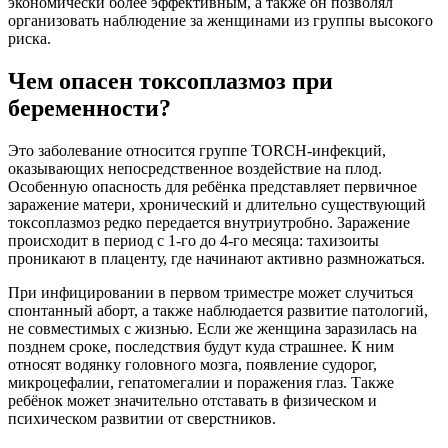
экономически более эффективным, а также он позволял
организовать наблюдение за женщинами из группы высокого
риска.
Чем опасен токсоплазмоз при
беременности?
Это заболевание относится группе TORCH-инфекций,
оказывающих непосредственное воздействие на плод.
Особенную опасность для ребёнка представляет первичное
заражение матери, хронический и длительно существующий
токсоплазмоз редко передается внутриутробно. Заражение
происходит в период с 1-го до 4-го месяца: тахизоиты
проникают в плаценту, где начинают активно размножаться.
При инфицировании в первом триместре может случиться
спонтанный аборт, а также наблюдается развитие патологий,
не совместимых с жизнью. Если же женщина заразилась на
позднем сроке, последствия будут куда страшнее. К ним
относят водянку головного мозга, появление судорог,
микроцефалии, гепатомегалии и поражения глаз. Также
ребёнок может значительно отставать в физическом и
психическом развитии от сверстников.