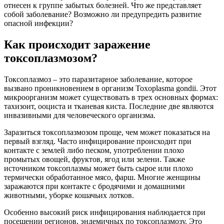
отнесен к группе забытых болезней. Что же представляет
собой заболевание? Возможно ли предупредить развитие
опасной инфекции?
Как происходит заражение
токсоплазмозом?
Токсоплазмоз – это паразитарное заболевание, которое
вызвано проникновением в организм Toxoplasma gondii. Этот
микроорганизм может существовать в трех основных формах:
тахизоит, ооциста и тканевая киста. Последние две являются
инвазивными для человеческого организма.
Заразиться токсоплазмозом проще, чем может показаться на
первый взгляд. Часто инфицирование происходит при
контакте с землей либо песком, употреблении плохо
промытых овощей, фруктов, ягод или зелени. Также
источником токсоплазмы может быть сырое или плохо
термически обработанное мясо, фарш. Многие женщины
заражаются при контакте с бродячими и домашними
животными, уборке кошачьих лотков.
Особенно высокий риск инфицирования наблюдается при
посещении регионов, эндемичных по токсоплазмозу. Это