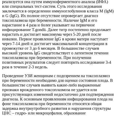
реализуется она путем иммуноферментного анализа (ИФА)
или специальных тест-систем. Суть этого исследования
заключается в определении иммуноглобулинов класса М (IgM)
и G (IgG). Их полное отсутствие опровергает диагноз
токсоплазмоза при беременности. Наличие IgM и его
нарастание в 4 раза и более указывает на первичное
инфицирование T.gondii. Далее титр постепенно продолжает
нарастать и достигает максимума через 5-20 дней после
инвазии. Первое проявление IgG в крови матери наступает
через 7-14 дней и достигает максимальной концентрации в
промежутке от 3 до 6 месяцев. В большинстве случаев
высокий уровень IgG свидетельствует о латентном течении
токсоплазмоза при беременности. При получении
позитивных результатов следует повторить исследование 3-4
раза в течение 2-3 недель.
Проведение УЗИ женщинам с подозрением на токсоплазмоз
при беременности необходимо для оценки состояния плода. В
большинстве случаев выявить какие-либо выраженные
признаки врожденного токсоплазмоза не удается или
присутствующих изменений недостаточно для подтверждения
диагноза. К основным проявлениям инфицирования плода на
фоне токсоплазмоза при беременности относятся общая
задержка внутриутробного развития и нарушения структуры
ЦНС – гидро- или микроцефалия, образование