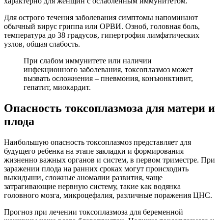
характерно для женщин с ослабленным иммунитетом.
Для острого течения заболевания симптомы напоминают
обычный вирус гриппа или ОРВИ. Озноб, головная боль,
температура до 38 градусов, гипертрофия лимфатических
узлов, общая слабость.
При слабом иммунитете или наличии
инфекционного заболевания, токсоплазмоз может
вызвать осложнения – пневмония, конъюнктивит,
гепатит, миокардит.
Опасность токсоплазмоза для матери и
плода
Наибольшую опасность токсоплазмоз представляет для
будущего ребенка на этапе закладки и формирования
жизненно важных органов и систем, в первом триместре. При
заражении плода на ранних сроках могут происходить
выкидыши, сложные аномалии развития, чаще
затрагивающие нервную систему, такие как водянка
головного мозга, микроцефалия, различные поражения ЦНС.
Прогноз при лечении токсоплазмоза для беременной