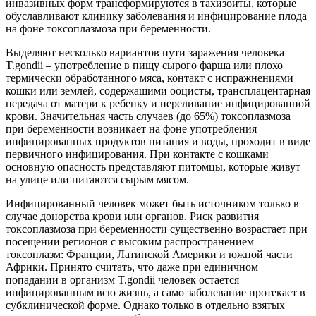
инвазивных форм трансформируются в тахизоиты, которые
обуславливают клинику заболевания и инфицирование плода
на фоне токсоплазмоза при беременности.
Выделяют несколько вариантов пути заражения человека
T.gondii – употребление в пищу сырого фарша или плохо
термически обработанного мяса, контакт с испражнениями
кошки или землей, содержащими ооцисты, трансплацентарная
передача от матери к ребенку и переливание инфицированной
крови. Значительная часть случаев (до 65%) токсоплазмоза
при беременности возникает на фоне употребления
инфицированных продуктов питания и воды, проходит в виде
первичного инфицирования. При контакте с кошками
основную опасность представляют питомцы, которые живут
на улице или питаются сырым мясом.
Инфицированный человек может быть источником только в
случае донорства крови или органов. Риск развития
токсоплазмоза при беременности существенно возрастает при
посещении регионов с высоким распространением
токсоплазм: Франции, Латинской Америки и южной части
Африки. Принято считать, что даже при единичном
попадании в организм T.gondii человек остается
инфицированным всю жизнь, а само заболевание протекает в
субклинической форме. Однако только в отдельно взятых