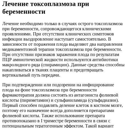
Лечение токсоплазмоза при
беременности
Лечение необходимо только в случаях острого токсоплазмоза
при беременности, сопровождающегося клиническими
проявлениями. При отсутствии клинических симптомов
инфекции выздоровление наступает самостоятельно. В
зависимости от поражения плода выделяют два направления
медикаментозной терапии токсоплазмоза при беременности.
При отсутствии признаков заражения плода по результатам
ПЦР амниотической жидкости используются антибиотики
макролидного ряда (спирамицин). Данные средства способны
накапливаться в тканях плаценты и предотвращать
вертикальный путь передачи.
При подтверждении или подозрении на инфицирование
плода на фоне токсоплазмоза при беременности
фармакотерапия должна состоять из антагониста фолиевой
кислоты (пириметамин) и сульфаниламида (сульфадиазин).
Первый способен подавлять деление клеток в костном мозге,
поэтому его назначение всегда дополняется препаратами
фолиевой кислоты. Также использование препарата
противопоказано в I триместре беременности в связи с
потенциальным тератогенным эффектом. Такой вариант