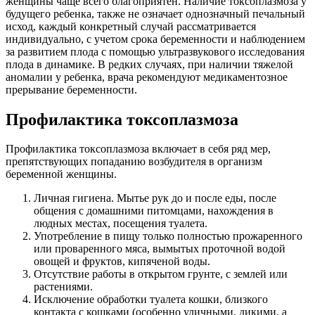
женщины чаще всего благоприятен. Наличие токсоплазмоза у
будущего ребенка, также не означает однозначный печальный
исход, каждый конкретный случай рассматривается
индивидуально, с учетом срока беременности и наблюдением
за развитием плода с помощью ультразвукового исследования
плода в динамике. В редких случаях, при наличии тяжелой
аномалии у ребенка, врача рекомендуют медикаментозное
прерывание беременности.
Профилактика токсоплазмоза
Профилактика токсоплазмоза включает в себя ряд мер,
препятствующих попаданию возбудителя в организм
беременной женщины.
Личная гигиена. Мытье рук до и после еды, после
общения с домашними питомцами, нахождения в
людных местах, посещения туалета.
Употребление в пищу только полностью прожаренного
или проваренного мяса, вымытых проточной водой
овощей и фруктов, кипяченой воды.
Отсутствие работы в открытом грунте, с землей или
растениями.
Исключение обработки туалета кошки, близкого
контакта с кошками (особенно уличными, дикими, а