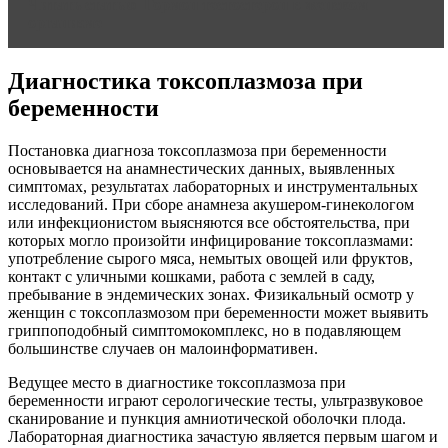
Читать статью
Гормон тестостерон в женском
организме
Диагностика токсоплазмоза при
беременности
Постановка диагноза токсоплазмоза при беременности
основывается на анамнестических данных, выявленных
симптомах, результатах лабораторных и инструментальных
исследований. При сборе анамнеза акушером-гинекологом
или инфекционистом выясняются все обстоятельства, при
которых могло произойти инфицирование токсоплазмами:
употребление сырого мяса, немытых овощей или фруктов,
контакт с уличными кошками, работа с землей в саду,
пребывание в эндемических зонах. Физикальный осмотр у
женщин с токсоплазмозом при беременности может выявить
гриппоподобный симптомокомплекс, но в подавляющем
большинстве случаев он малоинформативен.
Ведущее место в диагностике токсоплазмоза при
беременности играют серологические тесты, ультразвуковое
сканирование и пункция амниотической оболочки плода.
Лабораторная диагностика зачастую является первым шагом и