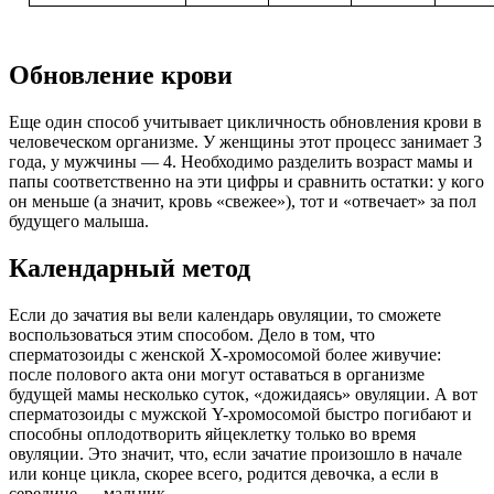
Обновление крови
Еще один способ учитывает цикличность обновления крови в
человеческом организме. У женщины этот процесс занимает 3
года, у мужчины — 4. Необходимо разделить возраст мамы и
папы соответственно на эти цифры и сравнить остатки: у кого
он меньше (а значит, кровь «свежее»), тот и «отвечает» за пол
будущего малыша.
Календарный метод
Если до зачатия вы вели календарь овуляции, то сможете
воспользоваться этим способом. Дело в том, что
сперматозоиды c женской X-хромосомой более живучие:
после полового акта они могут оставаться в организме
будущей мамы несколько суток, «дожидаясь» овуляции. А вот
сперматозоиды с мужской Y-хромосомой быстро погибают и
способны оплодотворить яйцеклетку только во время
овуляции. Это значит, что, если зачатие произошло в начале
или конце цикла, скорее всего, родится девочка, а если в
середине — мальчик.