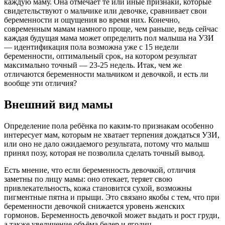
каждую маму. Она отмечает те или иные признаки, которые
свидетельствуют о мальчике или девочке, сравнивает свои
беременности и ощущения во время них. Конечно,
современным мамам намного проще, чем раньше, ведь сейчас
каждая будущая мама может определить пол малыша на УЗИ
— идентификация пола возможна уже с 15 недели
беременности, оптимальный срок, на котором результат
максимально точный — 23-25 недель. Итак, чем же
отличаются беременности мальчиком и девочкой, и есть ли
вообще эти отличия?
Внешний вид мамы
Определение пола ребёнка по каким-то признакам особенно
интересует мам, которым не хватает терпения дождаться УЗИ,
или оно не дало ожидаемого результата, потому что малыш
принял позу, которая не позволила сделать точный вывод.
Есть мнение, что если беременность девочкой, отличия
заметны по лицу мамы: оно отекает, теряет свою
привлекательность, кожа становится сухой, возможны
пигментные пятна и прыщи. Это связано якобы с тем, что при
беременности девочкой снижается уровень женских
гормонов. Беременность девочкой может выдать и рост груди,
а также увеличение объёма бедер и ягодиц.