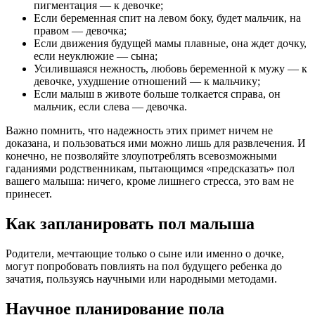
пигментация — к девочке;
Если беременная спит на левом боку, будет мальчик, на
правом — девочка;
Если движения будущей мамы плавные, она ждет дочку,
если неуклюжие — сына;
Усилившаяся нежность, любовь беременной к мужу — к
девочке, ухудшение отношений — к мальчику;
Если малыш в животе больше толкается справа, он
мальчик, если слева — девочка.
Важно помнить, что надежность этих примет ничем не
доказана, и пользоваться ими можно лишь для развлечения. И
конечно, не позволяйте злоупотреблять всевозможными
гаданиями родственникам, пытающимся «предсказать» пол
вашего малыша: ничего, кроме лишнего стресса, это вам не
принесет.
Как запланировать пол малыша
Родители, мечтающие только о сыне или именно о дочке,
могут попробовать повлиять на пол будущего ребенка до
зачатия, пользуясь научными или народными методами.
Научное планирование пола