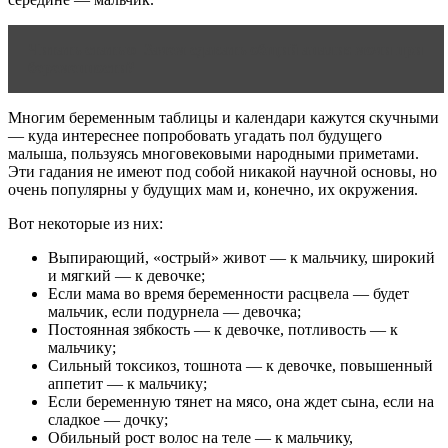
Читать статью
Зачем сдавать общий анализ мочи при
беременности?
Многим беременным таблицы и календари кажутся скучными
— куда интереснее попробовать угадать пол будущего
малыша, пользуясь многовековыми народными приметами.
Эти гадания не имеют под собой никакой научной основы, но
очень популярны у будущих мам и, конечно, их окружения.
Вот некоторые из них:
Выпирающий, «острый» живот — к мальчику, широкий
и мягкий — к девочке;
Если мама во время беременности расцвела — будет
мальчик, если подурнела — девочка;
Постоянная зябкость — к девочке, потливость — к
мальчику;
Сильный токсикоз, тошнота — к девочке, повышенный
аппетит — к мальчику;
Если беременную тянет на мясо, она ждет сына, если на
сладкое — дочку;
Обильный рост волос на теле — к мальчику,