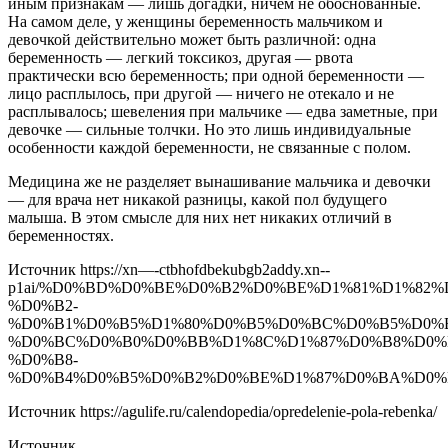
иным признакам — лишь догадки, ничем не обоснованные.
На самом деле, у женщины беременность мальчиком и
девочкой действительно может быть различной: одна
беременность — легкий токсикоз, другая — рвота
практически всю беременность; при одной беременности —
лицо расплылось, при другой — ничего не отекало и не
расплывалось; шевеления при мальчике — едва заметные, при
девочке — сильные толчки. Но это лишь индивидуальные
особенности каждой беременности, не связанные с полом.
Медицина же не разделяет вынашивание мальчика и девочки
— для врача нет никакой разницы, какой пол будущего
малыша. В этом смысле для них нет никаких отличий в
беременностях.
Источник
https://xn—-ctbhofdbekubgb2addy.xn--
p1ai/%D0%BD%D0%BE%D0%B2%D0%BE%D1%81%D1%82
%D0%B2-
%D0%B1%D0%B5%D1%80%D0%B5%D0%BC%D0%B5%D0%
%D0%BC%D0%B0%D0%BB%D1%8C%D1%87%D0%B8%D0%
%D0%B8-
%D0%B4%D0%B5%D0%B2%D0%BE%D1%87%D0%BA%D0%
Источник
https://agulife.ru/calendopedia/opredelenie-pola-rebenka/
Источник