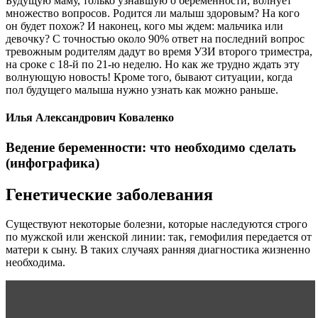
Будущую маму, только узнавшую о беременности, волнует
множество вопросов. Родится ли малыш здоровым? На кого
он будет похож? И наконец, кого мы ждем: мальчика или
девочку? С точностью около 90% ответ на последний вопрос
тревожным родителям дадут во время УЗИ второго триместра,
на сроке с 18-й по 21-ю неделю. Но как же трудно ждать эту
волнующую новость! Кроме того, бывают ситуации, когда
пол будущего малыша нужно узнать как можно раньше.
Илья Александрович Коваленко
Ведение беременности: что необходимо сделать
(инфографика)
Генетические заболевания
Существуют некоторые болезни, которые наследуются строго
по мужской или женской линии: так, гемофилия передается от
матери к сыну. В таких случаях ранняя диагностика жизненно
необходима.
Читать статью
Холестерин при беременности – норма,
причины повышения