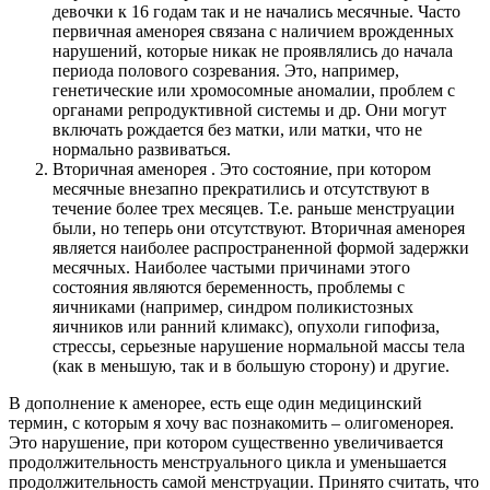
девочки к 16 годам так и не начались месячные. Часто
первичная аменорея связана с наличием врожденных
нарушений, которые никак не проявлялись до начала
периода полового созревания. Это, например,
генетические или хромосомные аномалии, проблем с
органами репродуктивной системы и др. Они могут
включать рождается без матки, или матки, что не
нормально развиваться.
Вторичная аменорея . Это состояние, при котором
месячные внезапно прекратились и отсутствуют в
течение более трех месяцев. Т.е. раньше менструации
были, но теперь они отсутствуют. Вторичная аменорея
является наиболее распространенной формой задержки
месячных. Наиболее частыми причинами этого
состояния являются беременность, проблемы с
яичниками (например, синдром поликистозных
яичников или ранний климакс), опухоли гипофиза,
стрессы, серьезные нарушение нормальной массы тела
(как в меньшую, так и в большую сторону) и другие.
В дополнение к аменорее, есть еще один медицинский
термин, с которым я хочу вас познакомить – олигоменорея.
Это нарушение, при котором существенно увеличивается
продолжительность менструального цикла и уменьшается
продолжительность самой менструации. Принято считать, что