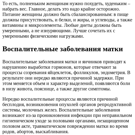
То есть, полненьким женщинам нужно похудеть, худеньким –
набрать вес. Главное, делать это надо крайне осторожно.
Питание женщины должно быть сбалансированным: в пище
должны присутствовать, и белки, и жиры, и углеводы, а также
витамины и микроэлементы. Любые диеты должны быть
умеренными, а не изнуряющими. Лучше сочетать их с
умеренными физическими нагрузками.
Воспалительные заболевания матки
Воспалительные заболевания матки и яичников приводят к
нарушению выработки гормонов, которые отвечают за
процессы созревания яйцеклеток, фолликулов, эндометрия. В
результате они нередко являются причиной задержки. При
этом меняется объем и характер выделений, появляются боли
в низу живота, пояснице, а также другие симптомы.
Нередко воспалительные процессы являются причиной
бесплодия, возникновения опухолей органов репродуктивной
системы, молочных желез. Воспалительные заболевания
возникают из-за проникновения инфекции при неправильном
гигиеническом уходе за половыми органами, незащищенном
половом акте, травматическом повреждении матки во время
родов, абортов, выскабливания.