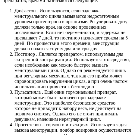
препаратов, врачами назначаются следующие:
Дюфастон . Используются, если задержка
менструального цикла вызывается недостаточным
уровнем прогестерона в организме. Регулировать дозу
должен только врач, на основе проведенных
исследований. Если нет беременности, и задержка не
превышает 7 дней, то постинор назначают сроком на 5
дней. По прошествии этого времени, менструация
должна начаться спустя два или три дня.
Постинор . Является препаратом, используемым для
экстренной контрацеапции. Используется это средство,
если необходимо как можно быстрее вызвать
менструальный цикл. Однако он рекомендуется лишь
при регулярных месячных, так как его приём может
спровоцировать нарушения цикла, а при очень частом
использовании привести к бесплодию.
Пульсатилла . Ещё один гормональный препарат,
который может быть назначен при задержке
менструации. Это наиболее безопасное средство,
которое не приводит к набору веса, не действует на
нервную систему. Однако его не стоит принимать
девушкам, имеющим нерегулярный цикл.
Прогестерон – гормон в инъекциях. Используется для
вызова менструации, подбор дозировки осуществляется