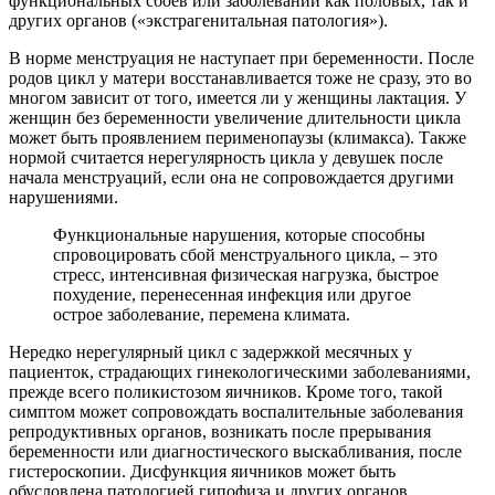
функциональных сбоев или заболеваний как половых, так и
других органов («экстрагенитальная патология»).
В норме менструация не наступает при беременности. После
родов цикл у матери восстанавливается тоже не сразу, это во
многом зависит от того, имеется ли у женщины лактация. У
женщин без беременности увеличение длительности цикла
может быть проявлением перименопаузы (климакса). Также
нормой считается нерегулярность цикла у девушек после
начала менструаций, если она не сопровождается другими
нарушениями.
Функциональные нарушения, которые способны
спровоцировать сбой менструального цикла, – это
стресс, интенсивная физическая нагрузка, быстрое
похудение, перенесенная инфекция или другое
острое заболевание, перемена климата.
Нередко нерегулярный цикл с задержкой месячных у
пациенток, страдающих гинекологическими заболеваниями,
прежде всего поликистозом яичников. Кроме того, такой
симптом может сопровождать воспалительные заболевания
репродуктивных органов, возникать после прерывания
беременности или диагностического выскабливания, после
гистероскопии. Дисфункция яичников может быть
обусловлена патологией гипофиза и других органов,