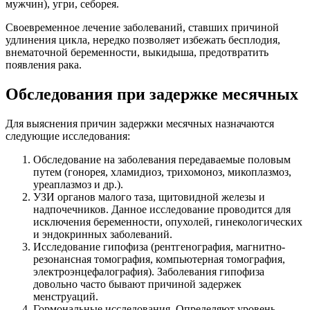
мужчин), угри, себорея.
Своевременное лечение заболеваний, ставших причиной
удлинения цикла, нередко позволяет избежать бесплодия,
внематочной беременности, выкидыша, предотвратить
появления рака.
Обследования при задержке месячных
Для выяснения причин задержки месячных назначаются
следующие исследования:
Обследование на заболевания передаваемые половым
путем (гонорея, хламидиоз, трихомоноз, микоплазмоз,
уреаплазмоз и др.).
УЗИ органов малого таза, щитовидной железы и
надпочечников. Данное исследование проводится для
исключения беременности, опухолей, гинекологических
и эндокринных заболеваний.
Исследование гипофиза (рентгенография, магнитно-
резонансная томография, компьютерная томография,
электроэнцефалография). Заболевания гипофиза
довольно часто бывают причиной задержек
менструаций.
Гормональные исследования. Определяют уровень