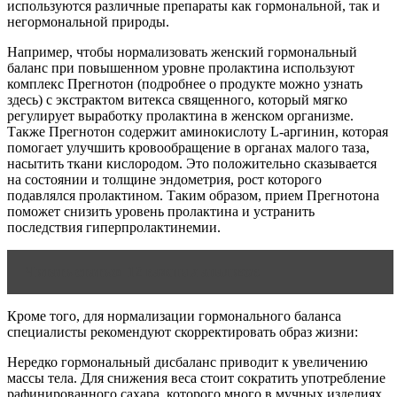
используются различные препараты как гормональной, так и
негормональной природы.
Например, чтобы нормализовать женский гормональный
баланс при повышенном уровне пролактина используют
комплекс Прегнотон (подробнее о продукте можно узнать
здесь) с экстрактом витекса священного, который мягко
регулирует выработку пролактина в женском организме.
Также Прегнотон содержит аминокислоту L-аргинин, которая
помогает улучшить кровообращение в органах малого таза,
насытить ткани кислородом. Это положительно сказывается
на состоянии и толщине эндометрия, рост которого
подавлялся пролактином. Таким образом, прием Прегнотона
поможет снизить уровень пролактина и устранить
последствия гиперпролактинемии.
Читать статью
12 важных анализов
Кроме того, для нормализации гормонального баланса
специалисты рекомендуют скорректировать образ жизни:
Нередко гормональный дисбаланс приводит к увеличению
массы тела. Для снижения веса стоит сократить употребление
рафинированного сахара, которого много в мучных изделиях,