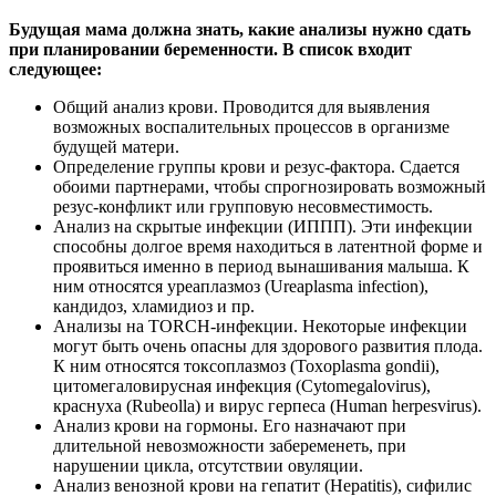
Будущая мама должна знать, какие анализы нужно сдать
при планировании беременности. В список входит
следующее:
Общий анализ крови. Проводится для выявления
возможных воспалительных процессов в организме
будущей матери.
Определение группы крови и резус-фактора. Сдается
обоими партнерами, чтобы спрогнозировать возможный
резус-конфликт или групповую несовместимость.
Анализ на скрытые инфекции (ИППП). Эти инфекции
способны долгое время находиться в латентной форме и
проявиться именно в период вынашивания малыша. К
ним относятся уреаплазмоз (Ureaplasma infection),
кандидоз, хламидиоз и пр.
Анализы на TORCH-инфекции. Некоторые инфекции
могут быть очень опасны для здорового развития плода.
К ним относятся токсоплазмоз (Toxoplasma gondii),
цитомегаловирусная инфекция (Cytomegalovirus),
краснуха (Rubeolla) и вирус герпеса (Human herpesvirus).
Анализ крови на гормоны. Его назначают при
длительной невозможности забеременеть, при
нарушении цикла, отсутствии овуляции.
Анализ венозной крови на гепатит (Hepatitis), сифилис