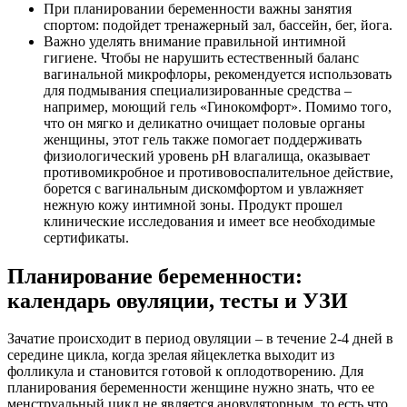
При планировании беременности важны занятия
спортом: подойдет тренажерный зал, бассейн, бег, йога.
Важно уделять внимание правильной интимной
гигиене. Чтобы не нарушить естественный баланс
вагинальной микрофлоры, рекомендуется использовать
для подмывания специализированные средства –
например, моющий гель «Гинокомфорт». Помимо того,
что он мягко и деликатно очищает половые органы
женщины, этот гель также помогает поддерживать
физиологический уровень pH влагалища, оказывает
противомикробное и противовоспалительное действие,
борется с вагинальным дискомфортом и увлажняет
нежную кожу интимной зоны. Продукт прошел
клинические исследования и имеет все необходимые
сертификаты.
Планирование беременности:
календарь овуляции, тесты и УЗИ
Зачатие происходит в период овуляции – в течение 2-4 дней в
середине цикла, когда зрелая яйцеклетка выходит из
фолликула и становится готовой к оплодотворению. Для
планирования беременности женщине нужно знать, что ее
менструальный цикл не является ановуляторным, то есть что