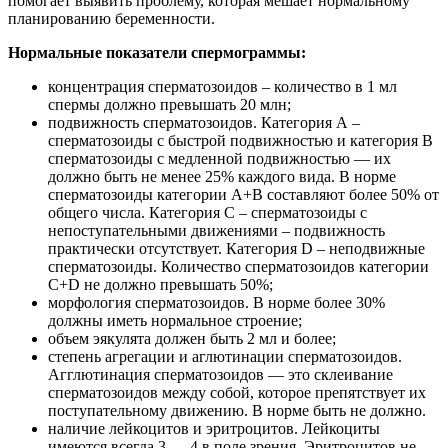
помогает выявить проблему, которая мешает нормальному
планированию беременности.
Нормальные показатели спермограммы:
концентрация сперматозоидов – количество в 1 мл
спермы должно превышать 20 млн;
подвижность сперматозоидов. Категория А –
сперматозоиды с быстрой подвижностью и категория В
сперматозоиды с медленной подвижностью — их
должно быть не менее 25% каждого вида. В норме
сперматозоиды категории А+В составляют более 50% от
общего числа. Категория С – сперматозоиды с
непоступательными движениями – подвижность
практически отсутствует. Категория D – неподвижные
сперматозоиды. Количество сперматозоидов категории
С+D не должно превышать 50%;
морфология сперматозоидов. В норме более 30%
должны иметь нормальное строение;
объем эякулята должен быть 2 мл и более;
степень агрегации и аглютинации сперматозоидов.
Агглютинация сперматозоидов — это склеивание
сперматозоидов между собой, которое препятствует их
поступательному движению. В норме быть не должно.
наличие лейкоцитов и эритроцитов. Лейкоциты
имеются всегда 3 — 4 в поле зрения. Эритроцитов не