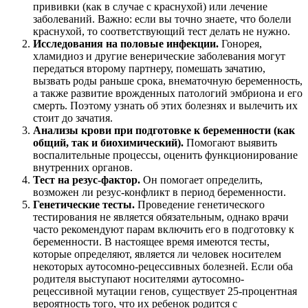
прививки (как в случае с краснухой) или лечение
заболеваний. Важно: если вы точно знаете, что болели
краснухой, то соответствующий тест делать не нужно.
Исследования на половые инфекции.
Гонорея,
хламидиоз и другие венерические заболевания могут
передаться второму партнеру, помешать зачатию,
вызвать роды раньше срока, внематочную беременность,
а также развитие врожденных патологий эмбриона и его
смерть. Поэтому узнать об этих болезнях и вылечить их
стоит до зачатия.
Анализы крови при подготовке к беременности (как
общий, так и биохимический).
Помогают выявить
воспалительные процессы, оценить функционирование
внутренних органов.
Тест на резус-фактор.
Он помогает определить,
возможен ли резус-конфликт в период беременности.
Генетические тесты.
Проведение генетического
тестирования не является обязательным, однако врачи
часто рекомендуют парам включить его в подготовку к
беременности. В настоящее время имеются тесты,
которые определяют, является ли человек носителем
некоторых аутосомно-рецессивных болезней. Если оба
родителя выступают носителями аутосомно-
рецессивной мутации генов, существует 25-процентная
вероятность того, что их ребенок родится с