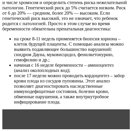
и числе хромосом и определить степень риска нежелательной
патологии. Генетический риск до 5% считается низким. Риск
от 6 до 20% — средним, более 20% — высоким. Если
генетический риск высокий, это не означает, что ребенок
родится с патологией. Просто в этом случае во время
беременности обязательна пренатальная диагностика:
на сроке 8-11 недель применяется биопсия хориона –
клеток будущей плаценты. С помощью анализа можно
выявить подавляющее большинство нарушений:
синдром Дауна, муковисцидоз, фенилкетонурию,
гемофилию и др.;
начиная с 16 неделе беременности – амниоцентез
(анализ околоплодных вод);
после 17 недели можно проводить кордоцентез – забор
крови плода из сосудов пуповины. Этот анализ
позволяет диагностировать наследственные
иммунодефицитные состояния, болезни крови,
обменные нарушения, а также внутриутробное
инфицирование плода.
Читать статью
Лишний вес во время беременности:
что считать нормой, что – патологией?