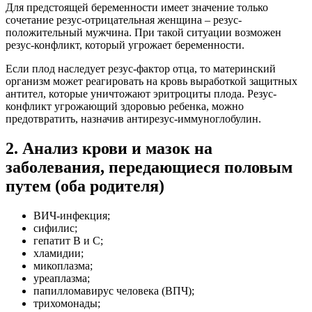
Для предстоящей беременности имеет значение только
сочетание резус-отрицательная женщина – резус-
положительный мужчина. При такой ситуации возможен
резус-конфликт, который угрожает беременности.
Если плод наследует резус-фактор отца, то материнский
организм может реагировать на кровь выработкой защитных
антител, которые уничтожают эритроциты плода. Резус-
конфликт угрожающий здоровью ребенка, можно
предотвратить, назначив антирезус-иммуноглобулин.
2. Анализ крови и мазок на
заболевания, передающиеся половым
путем (оба родителя)
ВИЧ-инфекция;
сифилис;
гепатит В и С;
хламидии;
микоплазма;
уреаплазма;
папилломавирус человека (ВПЧ);
трихомонады;