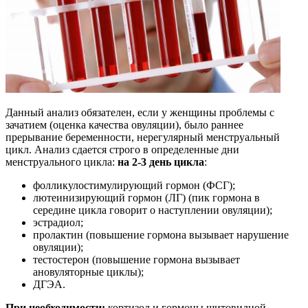
Данный анализ обязателен, если у женщины проблемы с
зачатием (оценка качества овуляции), было раннее
прерывание беременности, нерегулярный менструальный
цикл. Анализ сдается строго в определенные дни
менструального цикла:
на 2-3 день цикла
:
фолликулостимулирующий гормон (ФСГ);
лютеинизирующий гормон (ЛГ) (пик гормона в
середине цикла говорит о наступлении овуляции);
эстрадиол;
пролактин (повышение гормона вызывает нарушение
овуляции);
тестостерон (повышение гормона вызывает
ановуляторные циклы);
ДГЭА.
При необходимости
:
кортизол и гормоны щитовидной