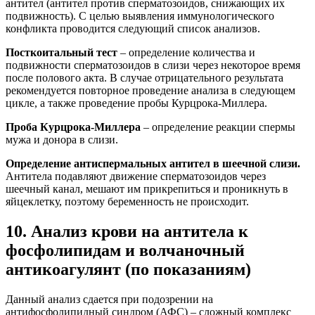
антител (антител против сперматозоидов, снижающих их
подвижность). С целью выявления иммунологического
конфликта проводится следующий список анализов.
Посткоитальный тест
– определение количества и
подвижности сперматозоидов в слизи через некоторое время
после полового акта. В случае отрицательного результата
рекомендуется повторное проведение анализа в следующем
цикле, а также проведение пробы Курцрока-Миллера.
Проба Курцрока-Миллера
– определение реакции спермы
мужа и донора в слизи.
Определение антиспермальных антител в шеечной слизи.
Антитела подавляют движение сперматозоидов через
шеечный канал, мешают им прикрепиться и проникнуть в
яйцеклетку, поэтому беременность не происходит.
10. Анализ крови на антитела к
фосфолипидам и волчаночный
антикоагулянт (по показаниям)
Данный анализ сдается при подозрении на
антифосфолипидный синдром (АФС) – сложный комплекс