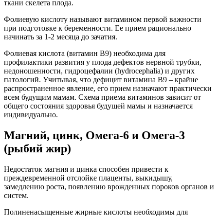
ткани скелета плода.
Фолиевую кислоту называют витамином первой важности
при подготовке к беременности. Ее прием рационально
начинать за 1-2 месяца до зачатия.
Фолиевая кислота (витамин В9) необходима для
профилактики развития у плода дефектов нервной трубки,
недоношенности, гидроцефалии (hydrocephalia) и других
патологий. Учитывая, что дефицит витамина В9 – крайне
распространенное явление, его прием назначают практически
всем будущим мамам. Схема приема витаминов зависит от
общего состояния здоровья будущей мамы и назначается
индивидуально.
Магний, цинк, Омега-6 и Омега-3
(рыбий жир)
Недостаток магния и цинка способен привести к
преждевременной отслойке плаценты, выкидышу,
замедлению роста, появлению врожденных пороков органов и
систем.
Полиненасыщенные жирные кислоты необходимы для