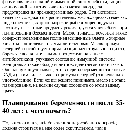
формирования нервной и иммунной систем ребенка, защиты
от аномалий развития головного мозга плода, для
предотвращения преждевременных родов. Эти активные
вещества содержатся в растительных маслах, орехах, семечках
подсолнечника, жирной морской рыбе и морепродуктах.
Поэтому названные продукты рекомендуется употреблять при
планировании беременности. Масло примулы вечерней также
содержит незаменимые полиненасыщенные Омега-6 жирные
кислоты – линолевая и гамма-линоленовая. Масло примулы
вечерней способствует нормализации менструального цикла,
борется с воспалительными процессами наравне с
антибиотиками, улучшает состояние иммунной системы
женщины, а также обладает антиоксидантными свойствами.
Однако нужно учитывать, что в период беременности любые
БАДы (в том числе – масло примулы вечерней) запрещены к
употреблению. Если же вы решите принимать масло на этапе
планирования, на всякий случай сообщите об этом вашему
врачу.
Планирование беременности после 35-
40 лет: с чего начать?
Подготовка к поздней беременности (особенно к первой)
должна строиться на еще более скрупулезном, чем в