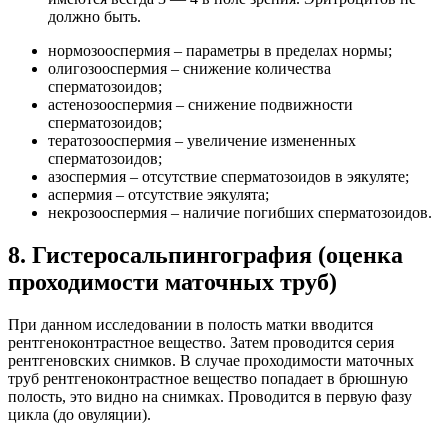
должно быть.
нормозооспермия – параметры в пределах нормы;
олигозооспермия – снижение количества
сперматозоидов;
астенозооспермия – снижение подвижности
сперматозоидов;
тератозооспермия – увеличение измененных
сперматозоидов;
азоспермия – отсутствие сперматозоидов в эякуляте;
аспермия – отсутствие эякулята;
некрозооспермия – наличие погибших сперматозоидов.
8. Гистеросальпингография (оценка
проходимости маточных труб)
При данном исследовании в полость матки вводится
рентгеноконтрастное вещество. Затем проводится серия
рентгеновских снимков. В случае проходимости маточных
труб рентгеноконтрастное вещество попадает в брюшную
полость, это видно на снимках. Проводится в первую фазу
цикла (до овуляции).