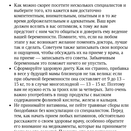
Как можно скорее посетите нескольких специалистов и
выберите того, кто кажется вам достаточно
компетентным, внимательным, опытным и в то же
время доброжелательным и адекватным. Ваш врач
должен вселять в вас оптимизм, к тому же вам
предстоит с ним часто общаться и доверить ему ведение
вашей беременности. Помните, что, если на любом
этапе у вас возникает желание поменять доктора, лучше
так и сделать. Советуем также записывать свои вопросы
и ощущения, чтобы обсуждать их на приеме у врача, а
на приеме — записывать его советы. Забывчивым
беременным это поможет ничего не упустить.
Сформируйте здоровую диету. Как ни странно, прибавка
в весе у будущей мамы близнецов не так велика: если
при обычной беременности она составляет от 9 до 13 –
15 кг, то в случае многоплодной — 13 – 15 кг. Поэтому
вам не нужно есть за троих или за четверых. Зато очень
важно употреблять в пищу продукты с высоким
содержанием фолиевой кислоты, железа и кальция.
Не принимайте витамины, не пейте травяные сборы или
биодобавки без консультации со специалистом. Перед
тем, как начать прием любых витаминов, обстоятельно
расскажите о своем здоровье врачу, особенно обратите
его внимание на медикаменты, которые вы принимаете