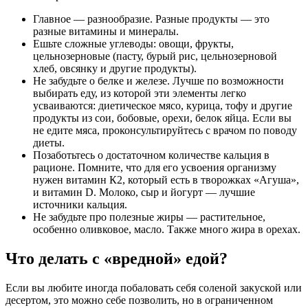
Главное — разнообразие. Разные продукты — это
разные витамины и минералы.
Ешьте сложные углеводы: овощи, фрукты,
цельнозерновые (пасту, бурый рис, цельнозерновой
хлеб, овсянку и другие продукты).
Не забудьте о белке и железе. Лучше по возможности
выбирать еду, из которой эти элементы легко
усваиваются: диетическое мясо, курица, тофу и другие
продукты из сои, бобовые, орехи, белок яйца. Если вы
не едите мяса, проконсультируйтесь с врачом по поводу
диеты.
Позаботьтесь о достаточном количестве кальция в
рационе. Помните, что для его усвоения организму
нужен витамин К2, который есть в творожках «Агуша»,
и витамин D. Молоко, сыр и йогурт — лучшие
источники кальция.
Не забудьте про полезные жиры — растительное,
особенно оливковое, масло. Также много жира в орехах.
Что делать с «вредной» едой?
Если вы любите иногда побаловать себя соленой закуской или
десертом, это можно себе позволить, но в ограниченном