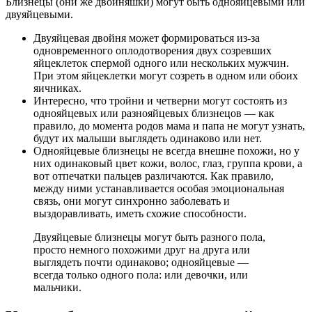
Близнецы (они же двойняшки) могут быть однояйцевыми или
двуяйцевыми.
Двуяйцевая двойня может формироваться из-за
одновременного оплодотворения двух созревших
яйцеклеток спермой одного или нескольких мужчин.
При этом яйцеклетки могут созреть в одном или обоих
яичниках.
Интересно, что тройни и четверни могут состоять из
однояйцевых или разнояйцевых близнецов — как
правило, до момента родов мама и папа не могут узнать,
будут их малыши выглядеть одинаково или нет.
Однояйцевые близнецы не всегда внешне похожи, но у
них одинаковый цвет кожи, волос, глаз, группа крови, а
вот отпечатки пальцев различаются. Как правило,
между ними устанавливается особая эмоциональная
связь, они могут синхронно заболевать и
выздоравливать, иметь схожие способности.
Двуяйцевые близнецы могут быть разного пола,
просто немного похожими друг на друга или
выглядеть почти одинаково; однояйцевые —
всегда только одного пола: или девочки, или
мальчики.