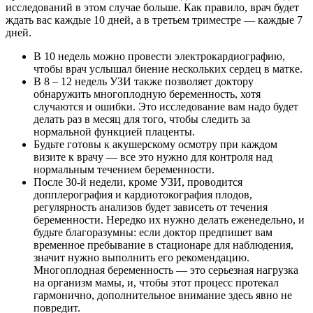
исследований в этом случае больше. Как правило, врач будет
ждать вас каждые 10 дней, а в третьем триместре — каждые 7
дней.
В 10 недель можно провести электрокардиографию,
чтобы врач услышал биение нескольких сердец в матке.
В 8 – 12 недель УЗИ также позволяет доктору
обнаружить многоплодную беременность, хотя
случаются и ошибки. Это исследование вам надо будет
делать раз в месяц для того, чтобы следить за
нормальной функцией плаценты.
Будьте готовы к акушерскому осмотру при каждом
визите к врачу — все это нужно для контроля над
нормальным течением беременности.
После 30-й недели, кроме УЗИ, проводится
допплерография и кардиотокография плодов,
регулярность анализов будет зависеть от течения
беременности. Нередко их нужно делать еженедельно, и
будьте благоразумны: если доктор предпишет вам
временное пребывание в стационаре для наблюдения,
значит нужно выполнить его рекомендацию.
Многоплодная беременность — это серьезная нагрузка
на организм мамы, и, чтобы этот процесс протекал
гармонично, дополнительное внимание здесь явно не
повредит.