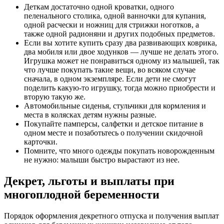
Деткам достаточно одной кроватки, одного
пеленального столика, одной ванночки для купания,
одной расчески и ножниц для стрижки ноготков, а
также одной радионяни и других подобных предметов.
Если вы хотите купить сразу два развивающих коврика,
два мобиля или двое ходунков — лучше не делать этого.
Игрушка может не понравиться одному из малышей, так
что лучше покупать такие вещи, во всяком случае
сначала, в одном экземпляре. Если дети не смогут
поделить какую-то игрушку, тогда можно приобрести и
вторую такую же.
Автомобильные сиденья, стульчики для кормления и
места в колясках детям нужны разные.
Покупайте памперсы, салфетки и детское питание в
одном месте и позаботьтесь о получении скидочной
карточки.
Помните, что много одежды покупать новорожденным
не нужно: малыши быстро вырастают из нее.
Декрет, льготы и выплаты при
многоплодной беременности
Порядок оформления декретного отпуска и получения выплат