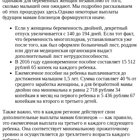
одинаков для беременных женщин независимо от того,
сколько малышей они ожидают. Мы подробно рассказываем
об этих процедурах здесь.Однако некоторые выплаты
будущим мамам близнецов формируются иначе.
Если у женщины беременность двойней, декретный
отпуск увеличивается с 140 до 194 дней. Если тот факт,
что беременность многоплодная, устанавливается уже
после того, как был оформлен больничный лист, роддом
или другая медицинская организация выдаст
дополнительный лист нетрудоспособности.
В 2016 году единовременное пособие составляет 15 512
рублей 65 копеек на каждого ребенка.
Ежемесячное пособие на ребенка выплачивается до
достижения малышом 1,5 лет. Сумма составляет 40 % от
среднего заработка женщины, а для безработной мамы
двойни она минимальна и равна 2 718 рублям 34
копейкам в месяц на первого ребенка и 5 436 рублям 67
копейкам на второго и третьего детей.
Также важно, что в каждом регионе действуют свои
дополнительные выплаты мамам близнецов — как правило,
это ежемесячная выплата на третьего и каждого следующего
ребенка. Она соответствует минимальному прожиточному
уровню и осуществляется до трехлетнего возраста каждого
ребенка.