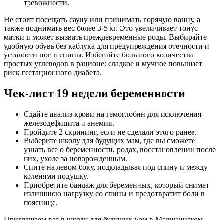
тревожности.
Не стоит посещать сауну или принимать горячую ванну, а
также поднимать вес более 3-5 кг. Это увеличивает тонус
матки и может вызвать преждевременные роды. Выбирайте
удобную обувь без каблука для предупреждения отечности и
усталости ног и спины. Избегайте большого количества
простых углеводов в рационе: сладкое и мучное повышает
риск гестационного диабета.
Чек-лист 19 недели беременности
Сдайте анализ крови на гемоглобин для исключения
железодефицита и анемии.
Пройдите 2 скрининг, если не сделали этого ранее.
Выберите школу для будущих мам, где вы сможете
узнать все о беременности, родах, восстановлении после
них, уходе за новорожденным.
Спите на левом боку, подкладывая под спину и между
коленями подушку.
Приобретите бандаж для беременных, который снимет
излишнюю нагрузку со спины и предотвратит боли в
пояснице.
Приглашаем вас в школу для будущих мам в Медицинском