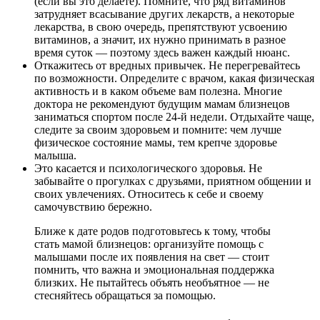
(если вы это делаете). Помните, что ряд витаминов
затрудняет всасывание других лекарств, а некоторые
лекарства, в свою очередь, препятствуют усвоению
витаминов, а значит, их нужно принимать в разное
время суток — поэтому здесь важен каждый нюанс.
Откажитесь от вредных привычек. Не перегревайтесь
по возможности. Определите с врачом, какая физическая
активность и в каком объеме вам полезна. Многие
доктора не рекомендуют будущим мамам близнецов
заниматься спортом после 24-й недели. Отдыхайте чаще,
следите за своим здоровьем и помните: чем лучше
физическое состояние мамы, тем крепче здоровье
малыша.
Это касается и психологического здоровья. Не
забывайте о прогулках с друзьями, приятном общении и
своих увлечениях. Относитесь к себе и своему
самочувствию бережно.
Ближе к дате родов подготовьтесь к тому, чтобы
стать мамой близнецов: организуйте помощь с
малышами после их появления на свет — стоит
помнить, что важна и эмоциональная поддержка
близких. Не пытайтесь объять необъятное — не
стесняйтесь обращаться за помощью.