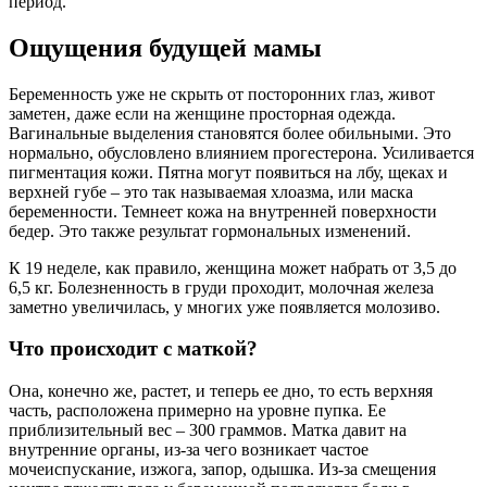
период.
Ощущения будущей мамы
Беременность уже не скрыть от посторонних глаз, живот
заметен, даже если на женщине просторная одежда.
Вагинальные выделения становятся более обильными. Это
нормально, обусловлено влиянием прогестерона. Усиливается
пигментация кожи. Пятна могут появиться на лбу, щеках и
верхней губе – это так называемая хлоазма, или маска
беременности. Темнеет кожа на внутренней поверхности
бедер. Это также результат гормональных изменений.
К 19 неделе, как правило, женщина может набрать от 3,5 до
6,5 кг. Болезненность в груди проходит, молочная железа
заметно увеличилась, у многих уже появляется молозиво.
Что происходит с маткой?
Она, конечно же, растет, и теперь ее дно, то есть верхняя
часть, расположена примерно на уровне пупка. Ее
приблизительный вес – 300 граммов. Матка давит на
внутренние органы, из-за чего возникает частое
мочеиспускание, изжога, запор, одышка. Из-за смещения