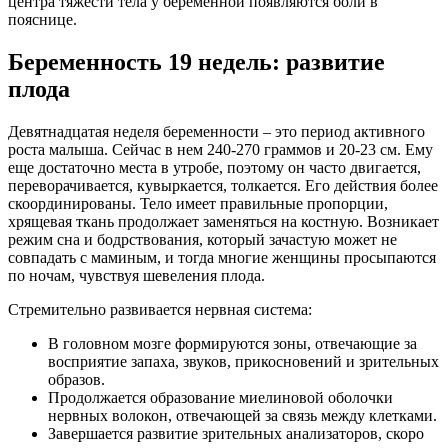
центра тяжести тела у беременной появляются боли в
пояснице.
Беременность 19 недель: развитие
плода
Девятнадцатая неделя беременности – это период активного
роста малыша. Сейчас в нем 240-270 граммов и 20-23 см. Ему
еще достаточно места в утробе, поэтому он часто двигается,
переворачивается, кувыркается, толкается. Его действия более
скоординированы. Тело имеет правильные пропорции,
хрящевая ткань продолжает заменяться на костную. Возникает
режим сна и бодрствования, который зачастую может не
совпадать с маминым, и тогда многие женщины просыпаются
по ночам, чувствуя шевеления плода.
Стремительно развивается нервная система:
В головном мозге формируются зоны, отвечающие за
восприятие запаха, звуков, прикосновений и зрительных
образов.
Продолжается образование миелиновой оболочки
нервных волокон, отвечающей за связь между клетками.
Завершается развитие зрительных анализаторов, скоро