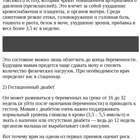
токсикоз (гестоз), который чреват повышением артериального
давления (преэклапсией). Это влечет за собой ухудшение
кровоснабжения и плаценты, и органов матери. Среди
симптомов резкие отеки, головокружение и головная боль,
тошнота и рвота, белок в моче, ухудшение зрения, прибавка в
весе более 3,5 кг в неделю.
Читать статью
Геморрой при беременности
Это состояние можно лишь облегчить до конца беременности.
Будущим мамам придется чаще сдавать мочу и снизить
количество физических нагрузок. При необходимости врач
определит вас в стационар.
2) Гестационный диабет
Он может развиваться у беременных на сроке от 16 до 32
недель (и уйти после окончания беременности) и приводить к
гестозу. Мамам с диабетом очень важно поддерживать
нормальный уровень глюкозы в крови (3,5 – 5,5 ммоль/л) и
знать о наличии или отсутствии диабета — ведь до 12 недель
организм малыша не вырабатывает свой инсулин.
Вот почему врач на одном из первых приемов оценит риск