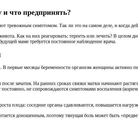
у и что предпринять?
 тревожным симптомом. Так ли это на самом деле, и когда дейст
вота. Как на них реагировать: терпеть или лечить? В целом д
будущей маме требуется постоянное наблюдение врача.
и
. В первые месяцы беременности организм женщины активно пер
 после зачатия. На ранних сроках связки матки начинают растяг
т постоянно, не сопровождаются симптомами воспаления (кори
роста плода: соседние органы сдавливаются, повышается нагруз
считается доношенным, поэтому тянущая боль может быть «предв