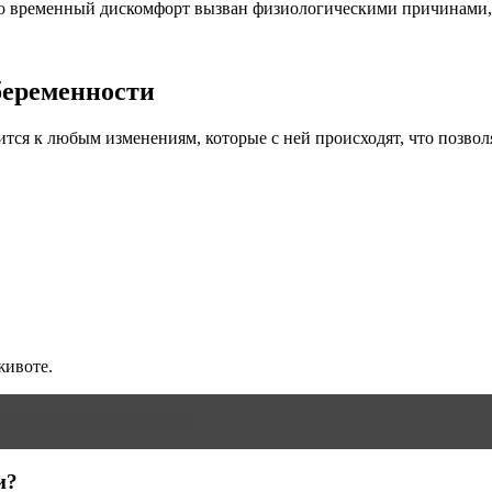
го временный дискомфорт вызван физиологическими причинами, 
беременности
я к любым изменениям, которые с ней происходят, что позволяе
животе.
триместре беременности
и?