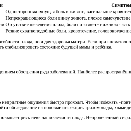
ти
Симпто
Односторонняя тянущая боль в животе, вагинальное кровотеч
Непрекращающиеся боли внизу живота, плохое самочувствие,
ели
Отсутствие шевеления плода, болит и «тянет» нижнюю часть 
Резкие схваткоподобные боли, кровотечение, головокружение
собности плода, но и для здоровья матери. Если при внематочн
ть стабилизировать состояние будущей мамы и ребёнка.
ледствием обострения ряда заболеваний. Наиболее распространё
о неприятные ощущения быстро проходят. Чтобы избежать «повт
ройти обследование на половые инфекции: трихомонады, хламиди
овышает риск невынашиваемости плода. Непролеченный сифили