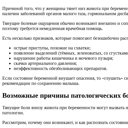
Причиной того, что у женщины тянет низ живота при беремен
наличии заболеваний органов малого таза, гормональном дисба
Тянущие болевые ощущения обычно возникают внезапно и сопр
поэтому требуется немедленная врачебная помощь.
Есть несколько признаков, которые помогают безошибочно расп
острые приступы, похожие на схватки;
появление выделений (тёмных, зеленоватых, со сгустками
нарушение работы кишечника и мочевого пузыря;
скачки артериального давления;
неэффективность обезболивающих препаратов.
Если состояние беременной внушает опасения, то «глушить» с
рекомендации по сохранению малыша.
Возможные причины патологических б
Тянущие боли внизу живота при беременности могут вызвать не
патологии.
Рассмотрим, почему они возникают, и как распознать состояние