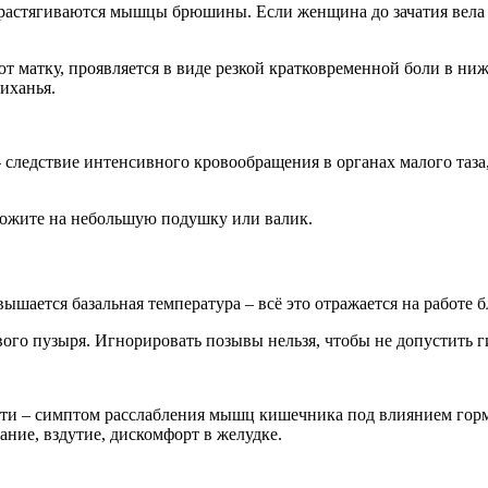
и растягиваются мышцы брюшины. Если женщина до зачатия вел
ют матку, проявляется в виде резкой кратковременной боли в н
иханья.
следствие интенсивного кровообращения в органах малого таза,
ложите на небольшую подушку или валик.
вышается базальная температура – всё это отражается на работе
ого пузыря. Игнорировать позывы нельзя, чтобы не допустить г
сти – симптом расслабления мышц кишечника под влиянием горм
ние, вздутие, дискомфорт в желудке.