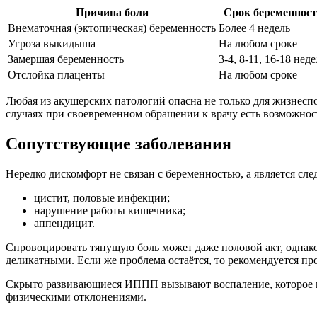
Причина боли
Срок беременнос
Внематочная (эктопическая) беременность
Более 4 недель
Угроза выкидыша
На любом сроке
Замершая беременность
3-4, 8-11, 16-18 нед
Отслойка плаценты
На любом сроке
Любая из акушерских патологий опасна не только для жизнеспо
случаях при своевременном обращении к врачу есть возможнос
Сопутствующие заболевания
Нередко дискомфорт не связан с беременностью, а является с
цистит, половые инфекции;
нарушение работы кишечника;
аппендицит.
Спровоцировать тянущую боль может даже половой акт, однак
деликатными. Если же проблема остаётся, то рекомендуется п
Скрыто развивающиеся ИППП вызывают воспаление, которое п
физическими отклонениями.