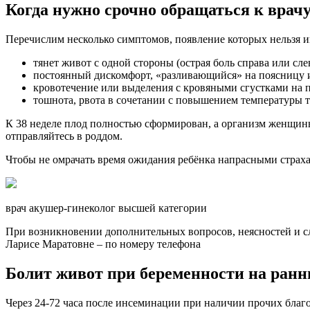
Когда нужно срочно обращаться к врач
Перечислим несколько симптомов, появление которых нельзя и
тянет живот с одной стороны (острая боль справа или сле
постоянный дискомфорт, «разливающийся» на поясницу 
кровотечение или выделения с кровяными сгустками на п
тошнота, рвота в сочетании с повышением температуры т
К 38 неделе плод полностью сформирован, а организм женщины 
отправляйтесь в роддом.
Чтобы не омрачать время ожидания ребёнка напрасными страха
врач акушер-гинеколог высшей категории
При возникновении дополнительных вопросов, неясностей и сл
Ларисе Маратовне – по номеру телефона
Болит живот при беременности на ранн
Через 24-72 часа после инсеминации при наличии прочих благ