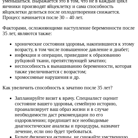
уменьшаться. Выражается это в том, что не в каждый цикл
яичники производят яйцеклетку и сама способность
яйцеклетки делиться после оплодотворения снижается.
Процесс начинается после 30 – 40 лет.
Факторами, осложняющими наступление беременности после
35 лет, являются также:
хронические состояния здоровья, накопившиеся к этому
возрасту, в том числе повышенное давление и диабет;
инфекции и операции, приведшие к образованию
рубцовой ткани, препятствующей зачатию;
неспособность к вынашиванию беременности, которая
также увеличивается с возрастом;
хромосомные нарушения и др.
Как увеличить способность к зачатию после 35 лет?
Запланируйте визит к врачу. Специалист оценит
состояние вашего здоровья, семейную историю,
проанализирует ваш образ жизни и в случае
необходимости даст рекомендации по его
оздоровлению; предпишет все необходимые
диагностические анализы и процедуры, назначит
лечение, если оно будет требоваться.
Будьте физически активны, не снижайте умственную