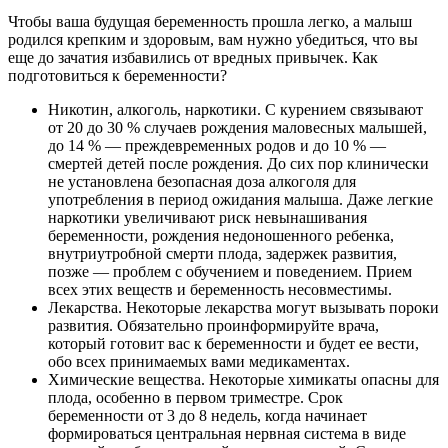
Чтобы ваша будущая беременность прошла легко, а малыш
родился крепким и здоровым, вам нужно убедиться, что вы
еще до зачатия избавились от вредных привычек. Как
подготовиться к беременности?
Никотин, алкоголь, наркотики. С курением связывают
от 20 до 30 % случаев рождения маловесных малышей,
до 14 % — преждевременных родов и до 10 % —
смертей детей после рождения. До сих пор клинически
не установлена безопасная доза алкоголя для
употребления в период ожидания малыша. Даже легкие
наркотики увеличивают риск невынашивания
беременности, рождения недоношенного ребенка,
внутриутробной смерти плода, задержек развития,
позже — проблем с обучением и поведением. Прием
всех этих веществ и беременность несовместимы.
Лекарства. Некоторые лекарства могут вызывать пороки
развития. Обязательно проинформируйте врача,
который готовит вас к беременности и будет ее вести,
обо всех принимаемых вами медикаментах.
Химические вещества. Некоторые химикаты опасны для
плода, особенно в первом триместре. Срок
беременности от 3 до 8 недель, когда начинает
формироваться центральная нервная система в виде