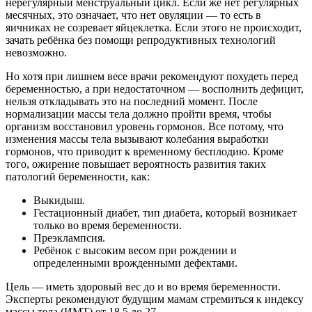
нерегулярный менструальный цикл. Если же нет регулярных
месячных, это означает, что нет овуляции — то есть в
яичниках не созревает яйцеклетка. Если этого не происходит,
зачать ребёнка без помощи репродуктивных технологий
невозможно.
Но хотя при лишнем весе врачи рекомендуют похудеть перед
беременностью, а при недостаточном — восполнить дефицит,
нельзя откладывать это на последний момент. После
нормализации массы тела должно пройти время, чтобы
организм восстановил уровень гормонов. Все потому, что
изменения массы тела вызывают колебания выработки
гормонов, что приводит к временному бесплодию. Кроме
того, ожирение повышает вероятность развития таких
патологий беременности, как:
Выкидыш.
Гестационный диабет, тип диабета, который возникает
только во время беременности.
Преэклампсия.
Ребёнок с высоким весом при рождении и
определенными врожденными дефектами.
Цель — иметь здоровый вес до и во время беременности.
Эксперты рекомендуют будущим мамам стремиться к индексу
массы тела (ИМТ) от 18,5 до 27.