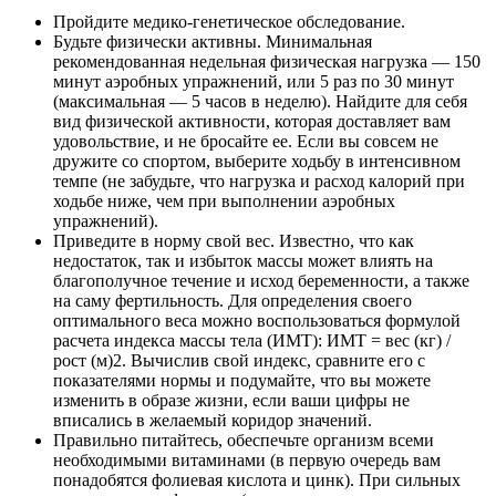
Пройдите медико-генетическое обследование.
Будьте физически активны. Минимальная
рекомендованная недельная физическая нагрузка — 150
минут аэробных упражнений, или 5 раз по 30 минут
(максимальная — 5 часов в неделю). Найдите для себя
вид физической активности, которая доставляет вам
удовольствие, и не бросайте ее. Если вы совсем не
дружите со спортом, выберите ходьбу в интенсивном
темпе (не забудьте, что нагрузка и расход калорий при
ходьбе ниже, чем при выполнении аэробных
упражнений).
Приведите в норму свой вес. Известно, что как
недостаток, так и избыток массы может влиять на
благополучное течение и исход беременности, а также
на саму фертильность. Для определения своего
оптимального веса можно воспользоваться формулой
расчета индекса массы тела (ИМТ): ИМТ = вес (кг) /
рост (м)2. Вычислив свой индекс, сравните его с
показателями нормы и подумайте, что вы можете
изменить в образе жизни, если ваши цифры не
вписались в желаемый коридор значений.
Правильно питайтесь, обеспечьте организм всеми
необходимыми витаминами (в первую очередь вам
понадобятся фолиевая кислота и цинк). При сильных