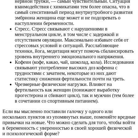
нервной трубки, — самый чувствительный. Ситуация
взаимодействия с химикатами тем более опасна, что в
самый сенситивный период внутриутробного развития
эмбриона женщина еще может и не подозревать о
наступлении беременности.
Стресс. Стресс связывают с нарушениями в
менструальном цикле, в том числе с задержкой и
отсутствием овуляции. Максимально избавьте себя от
стрессовых условий и ситуаций. Расслабляющие
техники, йога, медитация могут помочь сбалансировать
уровень внутреннего эмоционального напряжения.
Кофеин (кофе, какао, чай, шоколад, кола). Исследования
связывают употребление высоких доз кофеина с
трудностями с зачатием, некоторые из них дают
статистику снижения фертильности почти на треть.
Чрезмерные физические нагрузки. Влияют на
фертильность как женщин (понижают выработку
прогестерона и сбивают цикл), так и мужчин (тем более
в сочетании со спортивным питанием).
Если вы мысленно поставили галочку у одного или
нескольких пунктов из упомянутых выше, поменяйте вредные
привычки на новые. Что можно сделать для того, чтобы войти
в беременность с уверенностью в своей хорошей физической
и психологической форме?