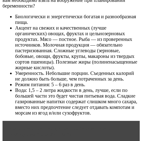
вам необходимо взять на вооружение при планировании
беременности?
Биологически и энергетически богатая и разнообразная
пища.
Акцент на свежих и качественных (лучше
органических) овощах, фруктах и цельнозерновых
продуктах. Мясо — постное. Рыба — из проверенных
источников. Молочная продукция — обязательно
пастеризованная. Сложные углеводы (зерновые,
бобовые, овощи, фрукты, крупы, макароны из твердых
сортов пшеницы). Полезные жиры (полиненасыщенные
жирные кислоты).
Умеренность. Небольшие порции. Съеденных калорий
не должно быть больше, чем потраченных за день.
Режим питания: 5 – 6 раз в день.
Вода: 1,5 – 2 литра жидкости в день, лучше, если по
большей части это будет чистая питьевая вода. Сладкие
газированные напитки содержат слишком много сахара,
вместо них предпочтение следует отдавать компотам и
морсам из ягод и/или сухофруктов.
Читать статью
Похудение при беременности:
необходимость, особенности