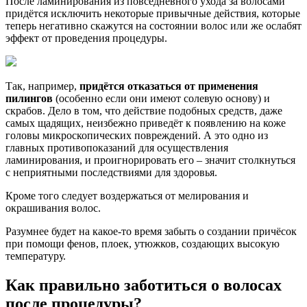
После ламинирования из повседневного ухода за волосами
придётся исключить некоторые привычные действия, которые
теперь негативно скажутся на состоянии волос или же ослабят
эффект от проведения процедуры.
Так, например,
придётся отказаться от применения
пилингов
(особенно если они имеют солевую основу) и
скрабов. Дело в том, что действие подобных средств, даже
самых щадящих, неизбежно приведёт к появлению на коже
головы микроскопических повреждений. А это одно из
главных противопоказаний для осуществления
ламинирования, и проигнорировать его – значит столкнуться
с неприятными последствиями для здоровья.
Кроме того следует воздержаться от мелирования и
окрашивания волос.
Разумнее будет на какое-то время забыть о создании причёсок
при помощи фенов, плоек, утюжков, создающих высокую
температуру.
Как правильно заботиться о волосах
после процедуры?