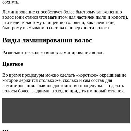
сохнуть.
Ламинирование способствует более быстрому загрязнению
волос (они становятся магнитом для частичек пыли и копоти),
что ведет к частому очищению головы и, как следствие,
быстрому вымыванию состава с поверхности волоса.
Виды ламинирования волос
Различают несколько видов ламинирования волос.
Цветное
Во время процедуры можно сделать «короткое» окрашивание,
которое держится столько же, сколько и сам состав для
ламинирования. Главное достоинство процедуры — сделать
волосы более гладкими, а заодно придать им новый оттенок.
Читать статью
Почему не получается создать
прикорневой объем и текстуру? Типичные ошибки и
советы эксперта