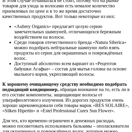
В этом случае отчаиваться не стоит, потому что на рынке
товаров для ухода за волосами есть немалое количество
приемлемых по цене и в то же время достаточно
качественных продуктов. Вот только некоторые из них:
«Aubrey Organics» предлагает целую серию
замечательных шампуней, отличающихся бережным
воздействием на волосы.
Среди товаров отечественного бренда «Natura Siberica»
можно подобрать нейтральные шампуни либо взять
продукты из серии для окрашенных и повреждённых
волос.
Доступный абсолютно всем вариант из «Рецептов
бабушки Агафьи» – состав для мытья головы на основе
мыльного корня, укрепляющий волосы.
К хорошему очищающему средству необходимо подобрать
подходящий кондиционер,
обращая внимание на то, есть ли в
его составе компоненты, защищающие волосы от
ультрафиолетового излучения. Из дорогих продуктов очень
хорошо зарекомендовали себя товары марок «BES SOLAIRE»,
«Silken Hipertin» и «Estel Professional Curex Sun Flower».
Для тех, кто временно ограничен в денежных расходах,
можно посоветовать использовать бальзамы – ополаскиватели
для окрашенных и повреждённых волос, которые можно