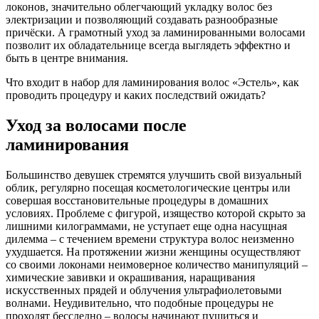
локонов, значительно облегчающий укладку волос без
электризации и позволяющий создавать разнообразные
причёски. А грамотный уход за ламинированными волосами
позволит их обладательнице всегда выглядеть эффектно и
быть в центре внимания.
Что входит в набор для ламинирования волос «Эстель», как
проводить процедуру и каких последствий ожидать?
Уход за волосами после
ламинирования
Большинство девушек стремятся улучшить свой визуальный
облик, регулярно посещая косметологические центры или
совершая восстановительные процедуры в домашних
условиях. Проблеме с фигурой, изящество которой скрыто за
лишними килограммами, не уступает еще одна насущная
дилемма – с течением времени структура волос неизменно
ухудшается. На протяжении жизни женщины осуществляют
со своими локонами неимоверное количество манипуляций –
химические завивки и окрашивания, наращивания
искусственных прядей и облучения ультрафиолетовыми
волнами. Неудивительно, что подобные процедуры не
проходят бесследно – волосы начинают пушиться и