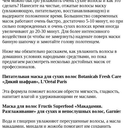
Чем можно быстро увлажнить очень сухие волосы и как это
сделать? Нанесите на чистые, отжатые волосы маску
(увлажняющую, питательную, восстанавливающую) и
выдержите положенное время. Большинство современных
масок работают очень быстро, достаточно 5-10 минут, но при
сильно поврежденных и очень сухих волосах время иногда
увеличивают до 20-30 минут. Для более интенсивного
воздействия (и чтобы не замерзнуть) наденьте поверх маски
банную шапочку и замотайте голову полотенцем.
Ниже мы обязательно расскажем, как увлажнить волосы в
домашних условиях народными средствами, но пока
предлагаем рассмотреть несколько достойных масок от
профессионалов.
Питательная маска для сухих волос Botanicals Fresh Care
«Дикий шафран», L’Oréal Paris
Эта формула поможет волосам обрести мягкость, гладкость,
напитает влагой и удерживающими ее маслами.
Маска для волос Fructis Superfood «Макадамия.
Разглаживание» для сухих и непослушных волос, Garnie
r
Вода и глицерин увлажняют пересушенные волосы, а масла
макадамии, миндаля и жожоба помогают им сохранить