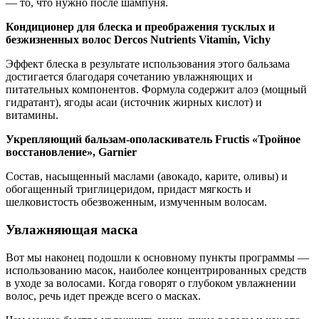
— то, что нужно после шампуня.
Кондиционер для блеска и преображения тусклых и
безжизненных волос Dercos Nutrients Vitamin, Vichy
Эффект блеска в результате использования этого бальзама
достигается благодаря сочетанию увлажняющих и
питательных компонентов. Формула содержит алоэ (мощный
гидратант), ягоды асаи (источник жирных кислот) и
витамины.
Укрепляющий бальзам-ополаскиватель Fructis «Тройное
восстановление», Garnier
Состав, насыщенный маслами (авокадо, карите, оливы) и
обогащенный триглицеридом, придаст мягкость и
шелковистость обезвоженным, измученным волосам.
Увлажняющая маска
Вот мы наконец подошли к основному пункты программы —
использованию масок, наиболее концентрированных средств
в уходе за волосами. Когда говорят о глубоком увлажнении
волос, речь идет прежде всего о масках.