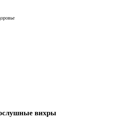
доровье
послушные вихры