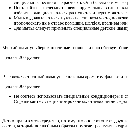
специальные бесшовные расчески. Они бережно и мягко р
Постарайтесь расчесывать шевелюру малыша в слегка вл
избегать: вьющиеся волосы распушатся и перепутаются е
Мыть кудрявые волосы нужно не слишком часто, во всяко
прополоскать их в отваре ромашки, шалфея, крапивы или
Для мытья следует применять специальные детские шампу
Мягкий шампунь бережно очищает волосы и способствует боле
Цена от 260 рублей.
Высококачественный шампунь с нежным ароматом фиалки и нат
Цена от 290 рублей.
Не бойтесь использовать специальные кондиционеры и спр
Спрашивайте с специализированных отделах детанглеры 
Детям нравится это средство, потому что оно состоит из двух
состав, который волшебным образом помогает распутать кудри.