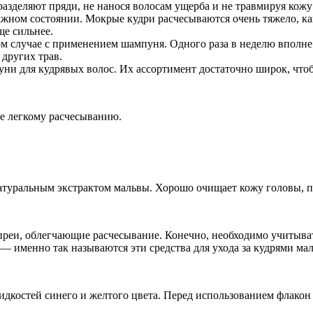
азделяют пряди, не нанося волосам ущерба и не травмируя кожу
ажном состоянии. Мокрые кудри расчесываются очень тяжело, к
ще сильнее.
м случае с применением шампуня. Одного раза в неделю вполне
 других трав.
ни для кудрявых волос. Их ассортимент достаточно широк, что
е легкому расчесыванию.
уральным экстрактом мальвы. Хорошо очищает кожу головы, пом
еи, облегчающие расчесывание. Конечно, необходимо учитывать 
— именно так называются эти средства для ухода за кудрями ма
 жидкостей синего и желтого цвета. Перед использованием флако