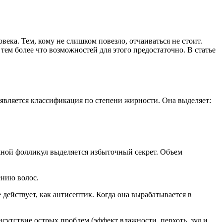
ека. Тем, кому не слишком повезло, отчаиваться не стоит.
ем более что возможностей для этого предостаточно. В статье
 является классификация по степени жирности. Она выделяет:
яной фолликул выделяется избыточный секрет. Объем
ению волос.
е действует, как антисептик. Когда она вырабатывается в
сутствие острых проблем (эффект влажности, перхоть, зуд и