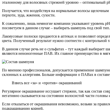
эталонному для волосяных стрежней уровню – оптимальный pH в
Получается, что воздействуя на нормальные волосы щелочным
перхоти, зуда, жжения, сухости.
К сожалению, лишь немногие компании указывают уровень pH ш
посоветуем в данном случае – выбирать шампунь под свой тип.
Лакмусовые полоски продаются в аптеках и позволяют определ
цвета. Полученный результат нужно соотнести с контрольной 
В данном случае речь не о сульфатах – тут каждый выбирает 
являются неионогенные ПАВ. Их главное преимущество в мягк
По мнению профессионалов, допускается применение шампуней
склонных к аллергиям. Больше информации о ПАВах в составе 
Взвесь все «за» и «против» окрашиваний
Регулярное окрашивание иссушает стержни, так как состав со
негативно сказывается на состоянии волосистой части головы 
Если отказаться от окрашивания невозможно, возьми за правило
подкрашиванию корней.