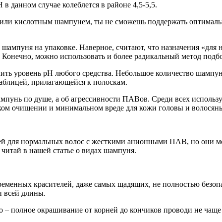
 данном случае колеблется в районе 4,5-5,5.
 или кислотным шампунем, ты не сможешь поддержать оптималь
ампуня на упаковке. Наверное, считают, что назначения «для 
 Конечно, можно использовать и более радикальный метод подбо
ить уровень pH любого средства. Небольшое количество шампун
таблицей, прилагающейся к полоскам.
шампунь по душе, а об агрессивности ПАВов. Среди всех испол
ом очищении и минимальном вреде для кожи головы и волосяны
 для нормальных волос с жесткими анионными ПАВ, но они могу
читай в нашей статье о видах шампуня.
временных красителей, даже самых щадящих, не полностью безо
и всей длины.
 – полное окрашивание от корней до кончиков проводи не чаще 1