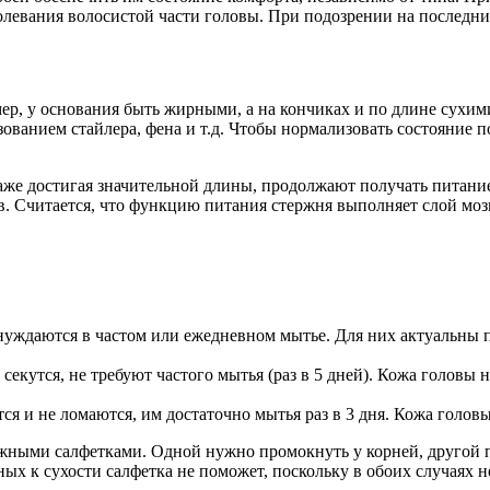
болевания волосистой части головы. При подозрении на последни
ер, у основания быть жирными, а на кончиках и по длине сухими
зованием стайлера, фена и т.д. Чтобы нормализовать состояние
аже достигая значительной длины, продолжают получать питание
. Считается, что функцию питания стержня выполняет слой мозг
ждаются в частом или ежедневном мытье. Для них актуальны п
екутся, не требуют частого мытья (раз в 5 дней). Кожа головы н
ся и не ломаются, им достаточно мытья раз в 3 дня. Кожа голов
ажными салфетками. Одной нужно промокнуть у корней, другой п
х к сухости салфетка не поможет, поскольку в обоих случаях н