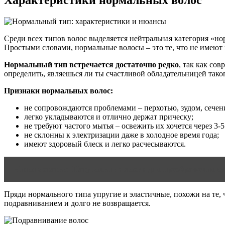
Характеристики нормальных волос
Среди всех типов волос выделяется нейтральная категория «н
Простыми словами, нормальные волосы – это те, что не имеют
Нормальный тип встречается достаточно редко
, так как со
определить, являешься ли ты счастливой обладательницей таког
Признаки нормальных волос:
не сопровождаются проблемами – перхотью, зудом, сечен
легко укладываются и отлично держат прическу;
не требуют частого мытья – освежить их хочется через 3-5
не склонны к электризации даже в холодное время года;
имеют здоровый блеск и легко расчесываются.
Читать статью
Натуральные маски для преображения су
Пряди нормального типа упругие и эластичные, похожи на те, 
подравниванием и долго не возвращается.