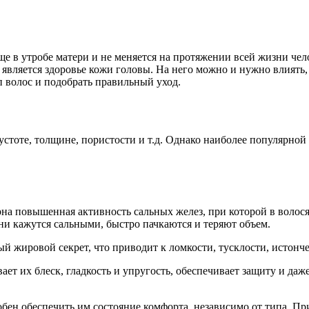
 в утробе матери и не меняется на протяжении всей жизни челов
вляется здоровье кожи головы. На него можно и нужно влиять, т
п волос и подобрать правильный уход.
стоте, толщине, пористости и т.д. Однако наиболее популярной
на повышенная активность сальных желез, при которой в волос
они кажутся сальными, быстро пачкаются и теряют объем.
ый жировой секрет, что приводит к ломкости, тусклости, истонч
ает их блеск, гладкость и упругость, обеспечивает защиту и даж
бен обеспечить им состояние комфорта, независимо от типа. При