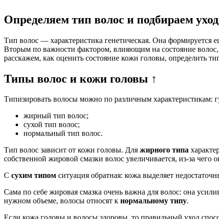
Определяем тип волос и подбираем уход
Тип волос — характеристика генетическая. Она формируется еще
Вторым по важности фактором, влияющим на состояние волос, я
расскажем, как оценить состояние кожи головы, определить ти
Типы волос и кожи головы ↑
Типизировать волосы можно по различным характеристикам: гу
жирный тип волос;
сухой тип волос;
нормальный тип волос.
Тип волос зависит от кожи головы. Для
жирного типа
характер
собственной жировой смазки волос увеличивается, из-за чего 
С
сухим типом
ситуация обратная: кожа выделяет недостаточн
Сама по себе жировая смазка очень важна для волос: она усилив
нужном объеме, волосы относят к
нормальному типу
.
Если кожа головы и волосы здоровы, то правильный уход спосо