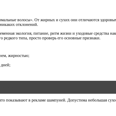
ормальные волосы». От жирных и сухих они отличаются здоровы
 никаких отклонений.
временная экология, питание, ритм жизни и уходовые средства н
о редкого типа, просто проверь его основные признаки.
ием, жирностью;
 дней;
хих волос
что показывают в рекламе шампуней. Допустима небольшая сухост