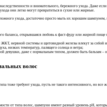
наследственности и внимательного, бережного ухода. Даже есл
ухода они легко могут превратиться в сухие или жирные.
ложного ухода, достаточно просто мыть их хорошим шампунем, н
 баланса, открывшаяся любовь к фаст-фуду или жирной пище в
 ЖКТ, нервной системы и щитовидной железы влекут за собой и
уха, низких температур, палящего солнца и ветра;
ой девушки, даже с нормальным типом, должен быть бальзам – он
мальных волос
а тоже требуют ухода, пусть не такого интенсивного, но все ж
мости от типа волос, шампуни имеют разный уровень pH, которы