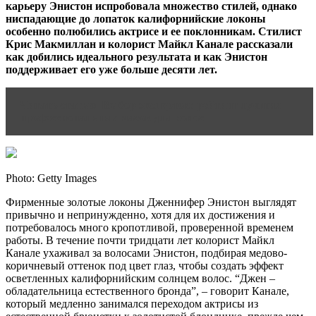
карьеру Энистон испробовала множество стилей, однако
ниспадающие до лопаток калифорнийские локоны
особенно полюбились актрисе и ее поклонникам. Стилист
Крис Макмиллан и колорист Майкл Канале рассказали
как добились идеального результата и как Энистон
поддерживает его уже больше десяти лет.
Читать статью
Выбор экспертов: рейтинг лучших
профессиональных масок для волос
Photo: Getty Images
Фирменные золотые локоны Дженнифер Энистон выглядят
привычно и непринужденно, хотя для их достижения и
потребовалось много кропотливой, проверенной временем
работы. В течение почти тридцати лет колорист Майкл
Канале ухаживал за волосами Энистон, подбирая медово-
коричневый оттенок под цвет глаз, чтобы создать эффект
осветленных калифорнийским солнцем волос. “Джен –
обладательница естественного бронда”, – говорит Канале,
который медленно занимался переходом актрисы из