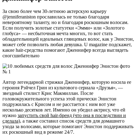
За свою более чем 30-летнюю актерскую карьеру
@jenniferaniston прославилась не только благодаря
невероятному таланту, но и благодаря роскошным волосам.
Если получить золотые статуэтки «Эмми» или «Золотого
глобуса» — несбыточная мечта многих, то вот стать
обладательницей идеальных глянцевых волос, как у Энистон,
может себе позволить любая девушка. U magazine подскажет,
какие hair-средства помогают Дженнифер всегда выглядеть
сногсшибательно
Автор легендарной стрижки Дженнифер, которую носила ее
героиня Рэйчел Грин из культового сериала «Друзья», —
звездный стилист Крис Макмиллан. После
головокружительного успеха этой прически Энистон
подружилась с Крисом и не расстается с ним вот уже
несколько десятков лет. Именно он убедил актрису, что ей
нужно
за
пустить свой hair-бренд (что она в последствии и
сделала)
, а также составил список средств для домашнего
ухода за волосами, которые помогают Энистон поддерживать
их роскошный вид в режиме 24/7.