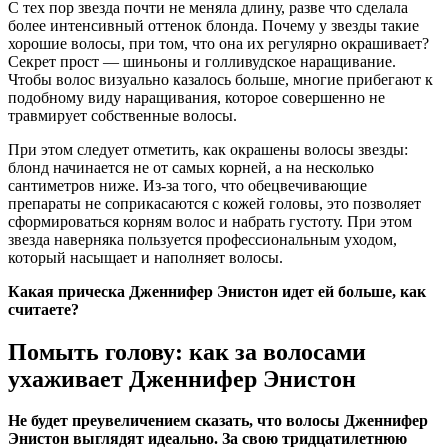
С тех пор звезда почти не меняла длину, разве что сделала
более интенсивный оттенок блонда. Почему у звезды такие
хорошие волосы, при том, что она их регулярно окрашивает?
Секрет прост — шиньоны и голливудское наращивание.
Чтобы волос визуально казалось больше, многие прибегают к
подобному виду наращивания, которое совершенно не
травмирует собственные волосы.
При этом следует отметить, как окрашены волосы звезды:
блонд начинается не от самых корней, а на несколько
сантиметров ниже. Из-за того, что обецвечивающие
препараты не соприкасаются с кожей головы, это позволяет
сформироваться корням волос и набрать густоту. При этом
звезда наверняка пользуется профессиональным уходом,
который насыщает и наполняет волосы.
Какая прическа Дженнифер Энистон идет ей больше, как
считаете?
Помыть голову: как за волосами
ухаживает Дженнифер Энистон
Не будет преувеличением сказать, что волосы Дженнифер
Энистон выглядят идеально. За свою тридцатилетнюю