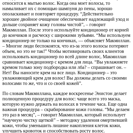
относится к мытью волос. Когда она моет волосы, то
намыливает их с помощью шампуня до пены, хорошо
ополаскивает и повторяет процедуру. “Действительно
хорошее двойное очищение обеспечивает надлежащий уход и
дольше сохраняет кожу головы чистой”, – говорит
Макмиллан. После этого используйте кондиционер от корней
до кончиков и расческу с широкими зубьями. “Мы используем
кондиционер не только на кончиках, — объясняет Макмиллан.
– Многие люди беспокоятся, что из-за этого волосы потеряют
объем, но это не так!” Чтобы мотивировать своих клиентов
использовать кондиционер по всей длине волос, Макмиллан
сравнивает кондиционер с кремом для лица. “Вы увлажняете
кремом только зону подбородка или лба? – спрашивает он. –
Нет! Вы наносите крем на все лицо. Кондиционер – это
увлажняющий крем для волос! Вы должны делать со своими
волосами то же, что и со своей кожей”.
По словам Макмиллана, каждое воскресенье Энистон делает
полноценную процедуру для волос: чаще всего это маска,
которую нужно держать на волосах в течение часа. Еще одна
важная процедура – скрабирование кожи головы. “Мы делаем
это раз в месяц”, – говорит Макмиллан, который использует
“научную чистку щеткой” – методику удаления омертвевшей
кожи, чтобы уменьшить лишние накопления клеток кожи,
улучшить кровоток и способствовать росту волос.