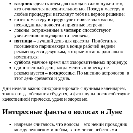
вторник
сделать днем для похода в салон нужно тем,
кто отличается нерешительностью. Поход к мастеру и
любые процедуры натолкнут тебя на верное решение;
визит к мастеру
в среду
сулит новые знакомства,
неожиданные новости и приятные встречи;
локоны, остриженные в
четверг,
способствуют
увеличению популярности человека;
пятница
– лучший день для красоты. Прибегать к
посещению парикмахера в конце рабочей недели
рекомендуется девушкам, которые хотят кардинально
измениться;
суббота
удачное время для оздоровительных процедур;
единственный день, когда менять прическу не
рекомендуется –
воскресенье.
По мнению астрологов, в
этот день срезается и удача.
Дни недели важно синхронизировать с лунным календарем,
только тогда обещания сбудутся, и фазы луны поспособствуют
качественной прическе, удаче и здоровью.
Интересные факты о волосах и Луне
издревле считалось, что волосы – это некий проводник
между человеком и небом, в том числе небесными