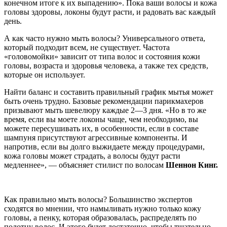
конечном итоге к их выпадению». Пока ваши волосы и кожа
головы здоровы, локоны будут расти, и радовать вас каждый
день.
А как часто нужно мыть волосы? Универсального ответа,
который подходит всем, не существует. Частота
«головомойки» зависит от типа волос и состояния кожи
головы, возраста и здоровья человека, а также тех средств,
которые он использует.
Найти баланс и составить правильный график мытья может
быть очень трудно. Базовые рекомендации парикмахеров
призывают мыть шевелюру каждые 2—3 дня. «Но в то же
время, если вы моете локоны чаще, чем необходимо, вы
можете пересушивать их, в особенности, если в составе
шампуня присутствуют агрессивные компоненты. И
напротив, если вы долго выжидаете между процедурами,
кожа головы может страдать, а волосы будут расти
медленнее», — объясняет стилист по волосам
Шеннон Кинг.
Как правильно мыть волосы? Большинство экспертов
сходятся во мнении, что намыливать нужно только кожу
головы, а пенку, которая образовалась, распределять по
полотну волос. И этого будет достаточно, чтобы тщательно