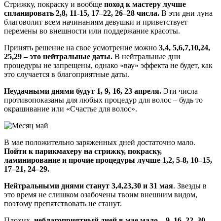
Стрижку, покраску и вообще
поход к мастеру лучше
спланировать 2,8, 11-15, 17–22, 26–28 числа.
В эти дни луна
благоволит всем начинаниям девушки и приветствует
перемены во внешности или поддержание красоты.
Принять решение на свое усмотрение можно
3,4, 5,6,7,10,24,
25,29 – это нейтральные даты.
В нейтральные дни
процедуры не запрещены, однако «вау» эффекта не будет, как
это случается в благоприятные даты.
Неудачными днями будут 1, 9, 16, 23 апреля.
Эти числа
противопоказаны для любых процедур для волос – будь то
окрашивание или «Счастье для волос».
В мае положительно заряженных дней достаточно мало.
Пойти к парикмахеру на стрижку, покраску,
ламинирование и прочие процедуры лучше 1,2, 5-8, 10–15,
17–21, 24–29.
Нейтральными днями станут 3,4,23,30 и 31 мая
. Звезды в
это время не слишком озабочены твоим внешним видом,
поэтому препятствовать не станут.
Плохих,
неблагоприятный дней в мае мало – 9, 16, 22, 30
.