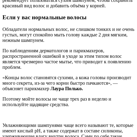
рекомендует пользоваться сухим шампунем, чтобы сохранить
красивый вид волос и добавить объёма у корней.
Если у вас нормальные волосы
Обладатели нормальных волос, не слишком тонких и не очень
густых, могут спокойно мыть голову каждые 2 дня мягким,
нежным шампунем.
По наблюдениям дерматологов и парикмахеров,
распространенной ошибкой в уходе за этим типом волос
является чрезмерно частое мытье, что приводит к появлению
проблем.
«Концы волос становятся сухими, а кожа головы производит
много секрета, из-за чего корни быстро пачкаются», —
объясняет парикмахер
Лаура Полько.
Поэтому мойте волосы не чаще трех раз в неделю и
используйте щадящие средства.
Увлажняющими шампунями чаще всего называют те, которые
имеют кислый pH, а также содержат в составе силиконы,
удерживающие влагу внутри волоса. Сами по себе такие