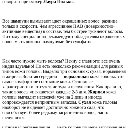
говорит парикмахер
Лаура Полько.
Все шампуни вымывают цвет окрашенных волос, разница
только в скорости. Чем агрессивнее ПАВ (поверхностно-
активные вещества) в составе, тем быстрее тускнеют волосы.
Поэтому специалисты рекомендуют обладателям окрашенных
волос мыть локоны шампунями без сульфатов.
Как часто нужно мыть волосы? Начну с главного: все очень
индивидуально! Но есть несколько рекомендаций для разных
типов кожи головы. Выделю три основных: сухая, нормальная
и жирная. Золотая середина —
нормальная
кожа головы: это
самое комфортное состояние кожи. Основные
характеристики: отсутствие зуда и шелушения. Как правило,
такие волосы «пачкаются» каждые 2-3 дня.
Жирная
кожа
головы выглядит несвежей уже на 2 день и иногда
сопровождается неприятным запахом.
Сухая
кожа головы
наоборот не выделяет достаточно кожного сала, что
способствует более редкому загрязнению волос, часто
шелушится.
Основная рекомендация — мыть голову по мере загрязнения и