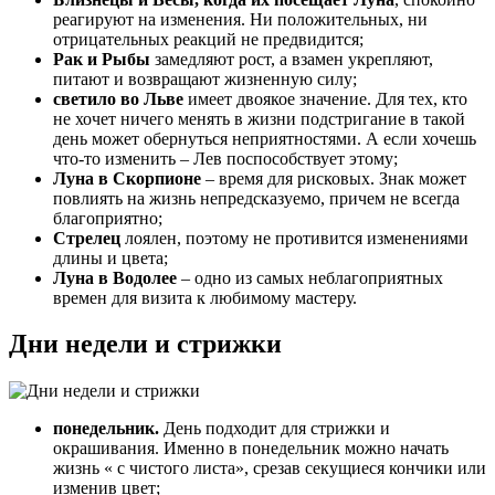
реагируют на изменения. Ни положительных, ни
отрицательных реакций не предвидится;
Рак и Рыбы
замедляют рост, а взамен укрепляют,
питают и возвращают жизненную силу;
светило во Льве
имеет двоякое значение. Для тех, кто
не хочет ничего менять в жизни подстригание в такой
день может обернуться неприятностями. А если хочешь
что-то изменить – Лев поспособствует этому;
Луна в Скорпионе
– время для рисковых. Знак может
повлиять на жизнь непредсказуемо, причем не всегда
благоприятно;
Стрелец
лоялен, поэтому не противится изменениями
длины и цвета;
Луна в Водолее
– одно из самых неблагоприятных
времен для визита к любимому мастеру.
Дни недели и стрижки
понедельник.
День подходит для стрижки и
окрашивания. Именно в понедельник можно начать
жизнь « с чистого листа», срезав секущиеся кончики или
изменив цвет;