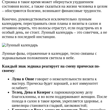
Стрижка в такое время может обернуться ухудшением
состояния волос, а также сказаться на жизни человека в целом
– обостряются болезни, возникают финансовые трудности.
Конечно, руководствоваться исключительно лунным
календарем, перестраивать свои планы и визиты в салон и
отчаянно верить, что волосы отрастут, если подстричь их в
особый день, не стоит. Лунный календарь – это советчик, а не
истина в последней инстанции.
Лунные фазы, отраженные в календаре, тесно связаны с
зодиакальным положением светила в небе.
Каждый знак зодиака реагирует на смену прически по-
своему
:
Луна в Овне
говорит о нежелательности визита к
мастеру. Прическа будет хорошей, а вот иммунитет
ослабнет;
Телец, Дева и Козерог
к парикмахерскому делу
благосклонны, и во всем поддерживают женщин. После
похода в салон в такое время, укрепляется здоровье, а
шевелюра становится гладкой, шелковистой;
Близнецы и Весы, когда их посещает Луна
, спокойно