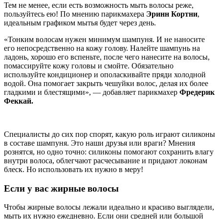
Тем не менее, если есть возможность мыть волосы реже,
пользуйтесь ею! По мнению парикмахера
Эринн Кортни
,
идеальным графиком мытья будет через день.
«Тонким волосам нужен минимум шампуня. И не наносите
его непосредственно на кожу голову. Налейте шампунь на
ладонь, хорошо его вспеньте, после чего нанесите на волосы,
помассируйте кожу головы и смойте. Обязательно
используйте кондиционер и ополаскивайте пряди холодной
водой. Она помогает закрыть чешуйки волос, делая их более
гладкими и блестящими», — добавляет парикмахер
Фредерик
Феккай.
Специалисты до сих пор спорят, какую роль играют силиконы
в составе шампуня. Это наши друзья или враги? Мнения
рознятся, но одно точно: силиконы помогают сохранить влагу
внутри волоса, облегчают расчесывание и придают локонам
блеск. Но использовать их нужно в меру!
Если у вас жирные волосы
Чтобы жирные волосы лежали идеально и красиво выглядели,
мыть их нужно ежедневно. Если они средней или большой