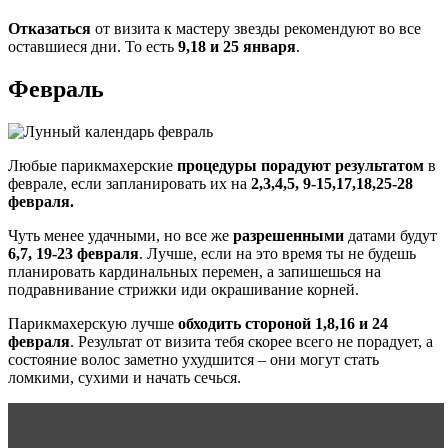
Отказаться
от визита к мастеру звезды рекомендуют во все
оставшиеся дни. То есть
9,18 и 25 января
.
Февраль
Любые парикмахерские
процедуры порадуют результатом
в
феврале, если запланировать их на
2,3,4,5, 9-15,17,18,25-28
февраля.
Чуть менее удачными, но все же
разрешенными
датами будут
6,7, 19-23 февраля
. Лучше, если на это время ты не будешь
планировать кардинальных перемен, а запишешься на
подравнивание стрижки иди окрашивание корней.
Парикмахерскую лучше
обходить стороной 1,8,16 и 24
февраля
. Результат от визита тебя скорее всего не порадует, а
состояние волос заметно ухудшится – они могут стать
ломкими, сухими и начать сечься.
Читать статью
Как избавиться от вросших волос и
предотвратить их появление