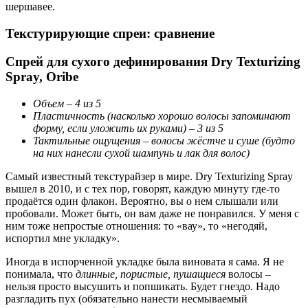
шершавее.
Текстурирующие спреи: сравнение
Спрей для сухого дефинирования Dry Texturizing
Spray, Oribe
Объем – 4 из 5
Пластичность (насколько хорошо волосы запоминают
форму, если уложить их руками) – 3 из 5
Тактильные ощущения – волосы жёстче и суше (будто
на них нанесли сухой шампунь и лак для волос)
Самый известный текстурайзер в мире. Dry Texturizing Spray
вышел в 2010, и с тех пор, говорят, каждую минуту где-то
продаётся один флакон. Вероятно, вы о нем слышали или
пробовали. Может быть, он вам даже не понравился. У меня с
ним тоже непростые отношения: то «вау», то «негодяй,
испортил мне укладку».
Иногда в испорченной укладке была виновата я сама. Я не
понимала, что
длинные, пористые, пушащиеся
волосы –
нельзя просто высушить и попшикать. Будет гнездо. Надо
разгладить пух (обязательно нанести несмываемый