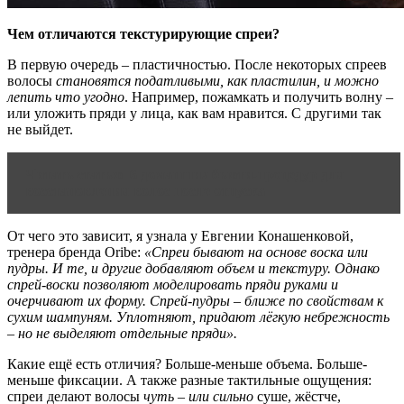
Чем отличаются текстурирующие спреи?
В первую очередь – пластичностью. После некоторых спреев
волосы
становятся податливыми, как пластилин, и можно
лепить что угодно
. Например, пожамкать и получить волну –
или уложить пряди у лица, как вам нравится. С другими так
не выйдет.
Читать статью
6 домашних бьюти-процедур для
восстановления волос после отпуска
От чего это зависит, я узнала у Евгении Конашенковой,
тренера бренда Oribe:
«Спреи бывают на основе воска или
пудры.
И те, и другие добавляют объем и текстуру. Однако
спрей-воски позволяют моделировать пряди руками и
очерчивают их форму. Спрей-пудры – ближе по свойствам к
сухим шампуням. Уплотняют, придают лёгкую небрежность
– но не выделяют отдельные пряди».
Какие ещё есть отличия? Больше-меньше объема. Больше-
меньше фиксации. А также разные тактильные ощущения:
спреи делают волосы
чуть – или сильно
суше, жёстче,