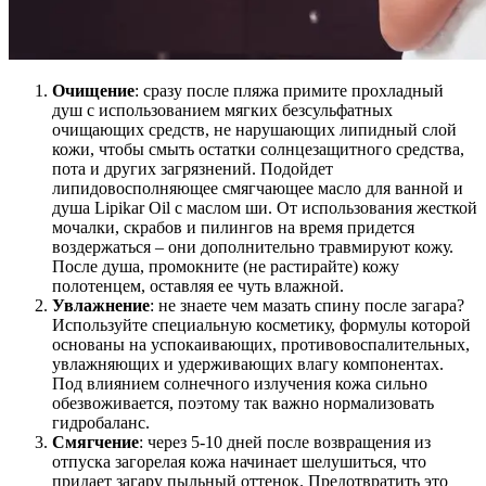
Очищение
: сразу после пляжа примите прохладный
душ с использованием мягких безсульфатных
очищающих средств, не нарушающих липидный слой
кожи, чтобы смыть остатки солнцезащитного средства,
пота и других загрязнений. Подойдет
липидовосполняющее смягчающее масло для ванной и
душа Lipikar Oil с маслом ши. От использования жесткой
мочалки, скрабов и пилингов на время придется
воздержаться – они дополнительно травмируют кожу.
После душа, промокните (не растирайте) кожу
полотенцем, оставляя ее чуть влажной.
Увлажнение
: не знаете чем мазать спину после загара?
Используйте специальную косметику, формулы которой
основаны на успокаивающих, противовоспалительных,
увлажняющих и удерживающих влагу компонентах.
Под влиянием солнечного излучения кожа сильно
обезвоживается, поэтому так важно нормализовать
гидробаланс.
Смягчение
: через 5-10 дней после возвращения из
отпуска загорелая кожа начинает шелушиться, что
придает загару пыльный оттенок. Предотвратить это