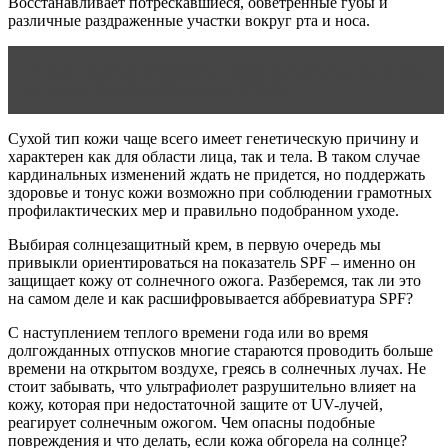
Восстанавливает потрескавшиеся, обветренные губы и
различные раздраженные участки вокруг рта и носа.
Читать статью
Массажер лимонного дерева для ухода
за телом Дельфин-Массажер MS-042
Сухой тип кожи чаще всего имеет генетическую причину и
характерен как для области лица, так и тела. В таком случае
кардинальных изменений ждать не придется, но поддержать
здоровье и тонус кожи возможно при соблюдении грамотных
профилактических мер и правильно подобранном уходе.
Выбирая солнцезащитный крем, в первую очередь мы
привыкли ориентироваться на показатель SPF – именно он
защищает кожу от солнечного ожога. Разберемся, так ли это
на самом деле и как расшифровывается аббревиатура SPF?
С наступлением теплого времени года или во время
долгожданных отпусков многие стараются проводить больше
времени на открытом воздухе, греясь в солнечных лучах. Не
стоит забывать, что ультрафиолет разрушительно влияет на
кожу, которая при недостаточной защите от UV-лучей,
реагирует солнечным ожогом. Чем опасны подобные
повреждения и что делать, если кожа обгорела на солнце?