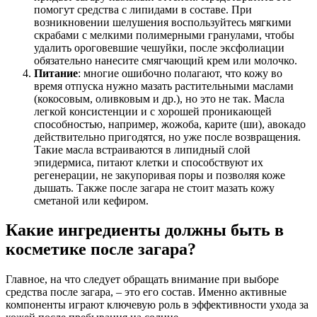
помогут средства с липидами в составе. При
возникновении шелушения воспользуйтесь мягкими
скрабами с мелкими полимерными гранулами, чтобы
удалить ороговевшие чешуйки, после эксфолиации
обязательно нанесите смягчающий крем или молочко.
Питание
: многие ошибочно полагают, что кожу во
время отпуска нужно мазать растительными маслами
(кокосовым, оливковым и др.), но это не так. Масла
легкой консистенции и с хорошей проникающей
способностью, например, жожоба, карите (ши), авокадо
действительно пригодятся, но уже после возвращения.
Такие масла встраиваются в липидный слой
эпидермиса, питают клетки и способствуют их
регенерации, не закупоривая поры и позволяя коже
дышать. Также после загара не стоит мазать кожу
сметаной или кефиром.
Какие ингредиенты должны быть в
косметике после загара?
Главное, на что следует обращать внимание при выборе
средства после загара, – это его состав. Именно активные
компоненты играют ключевую роль в эффективности ухода за