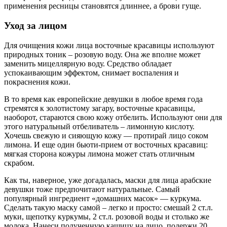
применения ресницы становятся длиннее, а брови гуще.
Уход за лицом
Для очищения кожи лица восточные красавицы используют
природных тоник – розовую воду. Она же вполне может
заменить мицеллярную воду. Средство обладает
успокаивающим эффектом, снимает воспаления и
покраснения кожи.
В то время как европейские девушки в любое время года
стремятся к золотистому загару, восточные красавицы,
наоборот, стараются свою кожу отбелить. Используют они для
этого натуральный отбеливатель – лимонную кислоту.
Хочешь свежую и сияющую кожу — протирай лицо соком
лимона. И еще один бьюти-прием от восточных красавиц:
мягкая сторона кожуры лимона может стать отличным
скрабом.
Как ты, наверное, уже догадалась, маски для лица арабские
девушки тоже предпочитают натуральные. Самый
популярный ингредиент «домашних масок» — куркума.
Сделать такую маску самой – легко и просто: смешай 2 ст.л.
муки, щепотку куркумы, 2 ст.л. розовой воды и столько же
молока. Нанеси полученную кашицу на лицо, подержи 20