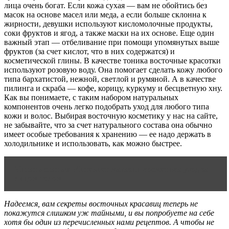
лица очень богат. Если кожа сухая — вам не обойтись без
масок на основе масел или меда, а если больше склонна к
жирности, девушки используют кисломолочные продукты,
соки фруктов и ягод, а также маски на их основе. Еще один
важный этап — отбеливание при помощи упомянутых выше
фруктов (за счет кислот, что в них содержатся) и
косметической глины. В качестве тоника восточные красотки
используют розовую воду. Она помогает сделать кожу любого
типа бархатистой, нежной, светлой и румяной. А в качестве
пилинга и скраба — кофе, корицу, куркуму и бесцветную хну.
Как вы понимаете, с таким набором натуральных
компонентов очень легко подобрать уход для любого типа
кожи и волос. Выбирая восточную косметику у нас на сайте,
не забывайте, что за счет натурального состава она обычно
имеет особые требования к хранению — ее надо держать в
холодильнике и использовать, как можно быстрее.
Читать статью
Интернет магазин косметика уход за
лицом телом
Надеемся, вам секреты восточных красавиц теперь не
покажутся слишком уж тайными, и вы попробуете на себе
хотя бы один из перечисленных нами рецептов. А чтобы не