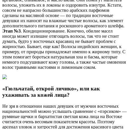
волосы, уложить их в локоны и оздоровить изнутри. Кстати,
совсем не напрасно большинство арабских парфюмов
сделаны на масляной основе — по традиции восточные
девушки их наносят на влажные чистые волосы, как элемент
дополнительного питания и роскошного ароматного шлейфа.
Этап №3
. Кондиционирование. Конечно, обилие масел
иногда может излишне отягощать волосы, так что не стоит
думать, будто у восточных красавиц не бывает проблем с
жирностью. Бывает, еще как! Волосы индийских женщин, к
примеру, от природы принадлежат именно к жирному типу. С
этим помогает бороться натуральная хна и басма, которые
немного подсушивают кожу головы, а также частые омовения
волос травяными настоями и лимонным соком.
«Гюльчатай, открой личико», или как
ухаживать за кожей лица?
Не зря в отношении наших девушек от мужчин восточных
национальностей можно услышать сравнение с «пэрсиком» —
румяные щечки и бархатистая светлая кожа лица на Востоке
считается очень весомым показателем красоты. Поэтому
арсенал уловок и хитростей для достижения красивого цвета