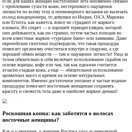
если для наших женщин наступление лета неизменно связано
с проблемами сухости кожи, нестерпимого ощущения
липкости по всему телу и неимоверного желания не вылезать
из-под кондиционера, то девушки из Индии, ОАЭ, Марокко
или Египта, как кажется, вовсе не страдают от жаркого
климата. Их секрет — в хорошей терморегуляции, которой
они добиваются, как ни странно, путем частых походов во
всем известные жаркие «турецкие бани» или хаммамы. Даже
европейские скептики подтвердили, что такая процедура
помогает организму очиститься изнутри и снаружи, а где
хороший обмен веществ — там и ощущение легкости! Уход за
телом обязательно в себя включает использование скрабов на
основе корицы, кофе или чая, так как идеалом считается
атласно-гладкая кожа, а еще — обязательное использование
ароматных масел и кремов на основе натуральных
компонентов. Именно достаточное питание и частые водные
процедуры помогают восточным женщинам сохранять
красоту и свежесть тела даже в наиболее жаркие деньки!
Роскошная копна: как заботятся о волосах
восточные женщины?
Как и у европеек, у женщин Востока уход за шевелюрой