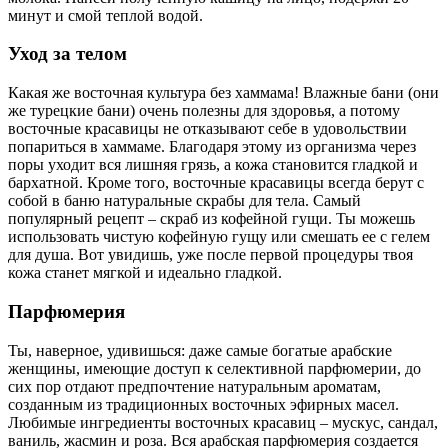
минут и смой теплой водой.
Уход за телом
Какая же восточная культура без хаммама! Влажные бани (они
же турецкие бани) очень полезны для здоровья, а потому
восточные красавицы не отказывают себе в удовольствии
попариться в хаммаме. Благодаря этому из организма через
поры уходит вся лишняя грязь, а кожа становится гладкой и
бархатной. Кроме того, восточные красавицы всегда берут с
собой в баню натуральные скрабы для тела. Самый
популярный рецепт – скраб из кофейной гущи. Ты можешь
использовать чистую кофейную гущу или смешать ее с гелем
для душа. Вот увидишь, уже после первой процедуры твоя
кожа станет мягкой и идеально гладкой.
Парфюмерия
Ты, наверное, удивишься: даже самые богатые арабские
женщины, имеющие доступ к селективной парфюмерии, до
сих пор отдают предпочтение натуральным ароматам,
созданным из традиционных восточных эфирных масел.
Любимые ингредиенты восточных красавиц – мускус, сандал,
ваниль, жасмин и роза. Вся арабская парфюмерия создается