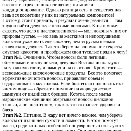
состоит из трех этапов: очищение, питание и
кондиционирование. Однако разница есть, и существенная,
ведь вся косметика у них из натуральных компонентов!
Поэтому, стоит признать, и результат очень разнится — там
трудно найти девушку с плохими волосами. Кто-то может
сказать, что дело в наследственности — мол, локоны у них от
природы густые, — но ведь за жесткими и непослушными
волосами ухаживать еще сложнее, чем за русым шелком
славянских девушек. Так что берем на вооружение секреты
смуглых красоток, и преображаем свои тусклые пряди к лету!
Этап №1
. Очищение. Чтобы волосы были легкими,
объемными и послушными, девушки Востока используют
натуральную глину и шампуни на ее основе. Кроме того —
всевозможные кисломолочные продукты. Все это помогает
эффективно очистить волосы, прибавляет объем и
оздоравливает кожу головы. Если боитесь использовать их в
чистом виде — обратите внимание на аюрведические
шампуни от индийских брендов. Кстати, после мытья
марокканские женщины обертывают волосы шелковой
тканью, а не полотенцем, так как это сохраняет здоровье и
блеск.
Этап №2
. Питание. В жару нет ничего важнее, чем уберечь
волосы от излишней сухости и ломкости. В этом помогут
масла, среди которых особенной популярностью пользуются
аргановое, оливковое, и масло амлы. Они помогут напитать