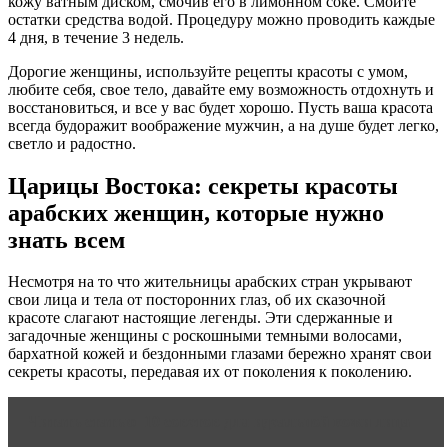
кожу ватным диском, смочив его в лимонном соке. Смойте
остатки средства водой. Процедуру можно проводить каждые
4 дня, в течение 3 недель.
Дорогие женщины, используйте рецепты красоты с умом,
любите себя, свое тело, давайте ему возможность отдохнуть и
восстановиться, и все у вас будет хорошо. Пусть ваша красота
всегда будоражит воображение мужчин, а на душе будет легко,
светло и радостно.
Царицы Востока: секреты красоты
арабских женщин, которые нужно
знать всем
Несмотря на то что жительницы арабских стран укрывают
свои лица и тела от посторонних глаз, об их сказочной
красоте слагают настоящие легенды. Эти сдержанные и
загадочные женщины с роскошными темными волосами,
бархатной кожей и бездонными глазами бережно хранят свои
секреты красоты, передавая их от поколения к поколению.
Читать статью
10 советов для идеальной кожи лица