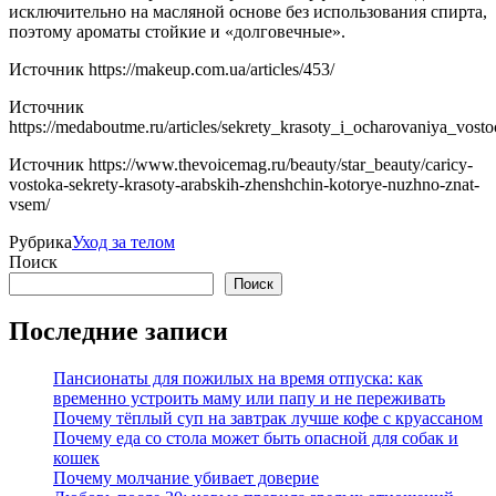
исключительно на масляной основе без использования спирта,
поэтому ароматы стойкие и «долговечные».
Источник
https://makeup.com.ua/articles/453/
Источник
https://medaboutme.ru/articles/sekrety_krasoty_i_ocharovaniya_vos
Источник
https://www.thevoicemag.ru/beauty/star_beauty/caricy-
vostoka-sekrety-krasoty-arabskih-zhenshchin-kotorye-nuzhno-znat-
vsem/
Рубрика
Уход за телом
Поиск
Поиск
Последние записи
Пансионаты для пожилых на время отпуска: как
временно устроить маму или папу и не переживать
Почему тёплый суп на завтрак лучше кофе с круассаном
Почему еда со стола может быть опасной для собак и
кошек
Почему молчание убивает доверие