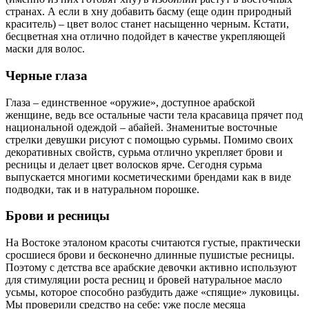
странах. А если в хну добавить басму (еще один природный
краситель) – цвет волос станет насыщенно черным. Кстати,
бесцветная хна отлично подойдет в качестве укрепляющей
маски для волос.
Черные глаза
Глаза – единственное «оружие», доступное арабской
женщине, ведь все остальные части тела красавица прячет под
национальной одеждой – абайей. Знаменитые восточные
стрелки девушки рисуют с помощью сурьмы. Помимо своих
декоративных свойств, сурьма отлично укрепляет брови и
ресницы и делает цвет волосков ярче. Сегодня сурьма
выпускается многими косметическими брендами как в виде
подводки, так и в натуральном порошке.
Брови и ресницы
На Востоке эталоном красоты считаются густые, практически
сросшиеся брови и бесконечно длинные пушистые ресницы.
Поэтому с детства все арабские девочки активно используют
для стимуляции роста ресниц и бровей натуральное масло
усьмы, которое способно разбудить даже «спящие» луковицы.
Мы проверили средство на себе: уже после месяца