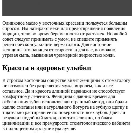
Читать статью
Уход за мужским телом в домашних
условиях
Оливковое масло у восточных красавиц пользуется большим
спросом. Им натирают веки для предотвращения появления
морщин, тело во время беременности от растяжек. Но любой
совет следует принимать с умом, не спешите применять
рецепт без консультации дерматолога. Для восточной
женщины это панацея от старости, а для вас, возможно,
угревая сыпь, вызванная чрезмерной жирностью кожи.
Красота и здоровье улыбки
В строгом восточном обществе визит женщины к стоматологу
не возможен без разрешения мужа, впрочем, как и все
остальное. Да и красота длинной паранджи не способствует
комфортному лечению. Женщины с давних времен для
отбеливания зубов использовали странный метод, они брали
каплю сметаны или натурального йогурта на зубную щетку и
тщательно растирали ее по поверхности всех зубов. Дает ли
результат подобный метод, ответить сложно, но блага
цивилизации и все премудрости стоматологического кабинета
в полноценном доступе куда лучше.